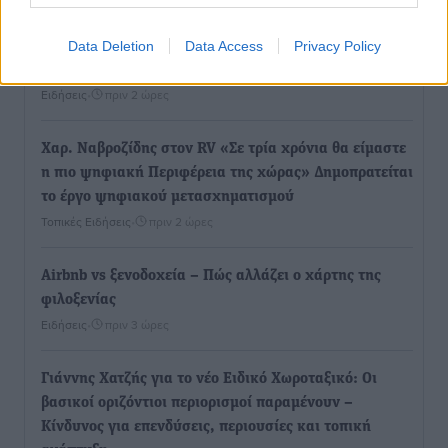
Data Deletion
Data Access
Privacy Policy
Τουρισμός: Με θετικό πρόσημο έως τώρα η χρονιά,
παρά τα σκαμπανεβάσματα
Ειδήσεις
•
πριν 2 ώρες
Χαρ. Ναβροζίδης στον RV «Σε τρία χρόνια θα είμαστε
η πιο ψηφιακή Περιφέρεια της χώρας» Δημοπρατείται
το έργο ψηφιακού μετασχηματισμού
Τοπικές Ειδήσεις
•
πριν 2 ώρες
Airbnb vs ξενοδοχεία – Πώς αλλάζει ο χάρτης της
φιλοξενίας
Ειδήσεις
•
πριν 3 ώρες
Γιάννης Χατζής για το νέο Ειδικό Χωροταξικό: Οι
βασικοί οριζόντιοι περιορισμοί παραμένουν –
Κίνδυνος για επενδύσεις, περιουσίες και τοπική