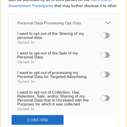
Downstream Participants
that may further disclose it to other
third parties.
Personal Data Processing Opt Outs
I want to opt-out of the Sharing of my
personal data.
Opted In
I want to opt-out of the Sale of my
Personal Data.
Opted In
Ροή ειδήσεων
I want to opt-out of processing my
Personal Data for Targeted Advertising.
Opted In
Καιρός «hot – dry – windy» τις επόμενες 48 ώρες στη
χώρα
I want to opt-out of Collection, Use,
Ειδήσεις
•
πριν 2 ώρες
Retention, Sale, and/or Sharing of my
Personal Data that Is Unrelated with the
Purposes for which it was collected.
Opted In
Δύο σχολεία της Λέρου αλλάζουν όψη με δωρεά
αγάπης για τα παιδιά
CONFIRM
Τοπικές Ειδήσεις
•
πριν 2 ώρες