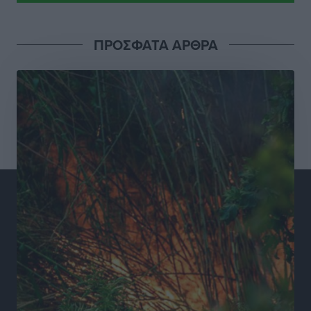
για τις τιμές – Eρχονται νέες συμμετοχές εταιρειών
Ειδήσεις
•
πριν 10 ώρες
ΠΡΟΣΦΑΤΑ ΑΡΘΡΑ
Συνελήφθησαν έξι άτομα για ηχορύπανση από
καταστήματα στο Νότιο Αιγαίο
Τοπικές Ειδήσεις
•
πριν 10 ώρες
15 Αυγούστου 2026: Πώς θα πληρωθούν όσοι
εργαστούν την αργία – Τι ισχύει για πενθήμερο,
εξαήμερο και άδειες
Ειδήσεις
•
πριν 10 ώρες
Πλούσιο πολιτιστικό πρόγραμμα τον Αύγουστο από
τον Δήμο Ρόδου
Πολιτιστικά
•
πριν 10 ώρες
Βασίλης Υψηλάντης: Ξεμπλοκάρει η έκδοση και