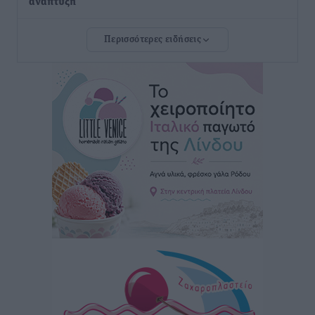
ανάπτυξη
Τοπικές Ειδήσεις
•
πριν 3 ώρες
Περισσότερες ειδήσεις
Ευ. Τουρνάς: Απέναντι σε ακραία καιρικά φαινόμενα
δεν υπάρχουν περιθώρια εφησυχασμού
Ειδήσεις
•
πριν 3 ώρες
Στον Άγιο Νικόλαο Χάλκης ανοίγει ξανά το
ανανεωμένο εκκλησιαστικό μουσείο από τη Λέσχη
Lions Χάλκης
Τοπικές Ειδήσεις
•
πριν 3 ώρες
Ρόδος: «Βουλιάζει» από τουρίστες – Πάνω από 1 εκατ.
επιβάτες και 55 κρουαζιερόπλοια
Τοπικές Ειδήσεις
•
πριν 3 ώρες
Γ’ Εθνική Κατηγορία: Οι ημερομηνίες των
αγωνιστικών της κανονικής περιόδου