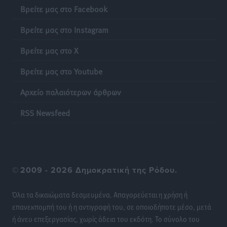
του ΠΑΣΟΚ στα Δωδεκάνησα
Βρείτε μας στο Facebook
Τοπικές Ειδήσεις
•
πριν 13 ώρες
Βρείτε μας στο Instagram
Πιλοτικό πρόγραμμα για την αντιμετώπιση του
Βρείτε μας στο X
λαγοκέφαλου σε Νότιο Αιγαίο και Κρήτη
Τοπικές Ειδήσεις
•
πριν 13 ώρες
Βρείτε μας στο Youtube
Αρχείο παλαιότερων άρθρων
Οι θαυματουργές Παναγίες της Δωδεκανήσου: Τα
προσωνύμια και οι θρύλοι
RSS Newsfeed
Ρεπορτάζ
•
πριν 13 ώρες
©
2009 - 2026 Δημοκρατική της Ρόδου.
Όλα τα δικαιώματα δεσμευμένα. Απαγορεύεται η χρήση ή
επανεκπομπή του ή η αντιγραφή του, σε οποιοδήποτε μέσο, μετά
ή άνευ επεξεργασίας, χωρίς άδεια του εκδότη. Το σύνολο του