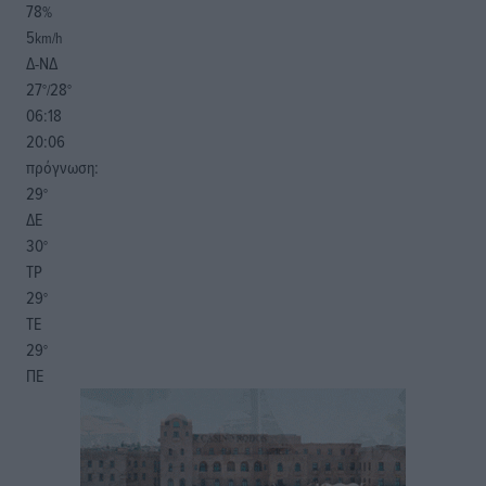
78
%
5
km/h
Δ-ΝΔ
27
28
°/
°
06:18
20:06
πρόγνωση:
29
°
ΔΕ
30
°
ΤΡ
29
°
ΤΕ
29
°
ΠΕ