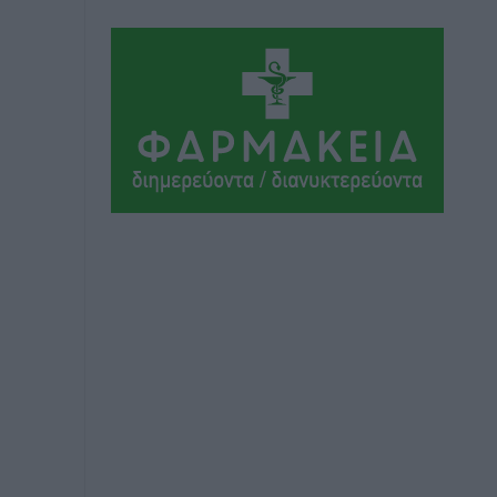
Ο λαγοκέφαλος βρήκε επιτέλους τιμή,
μένει να βρεθεί και σχέδιο
Δημο-Κρίσεις
•
πριν 2 ώρες
Το ΠΑΣΟΚ στα Δωδεκάνησα ψάχνει έξι
και του περισσεύουν 14
Δημο-Κρίσεις
•
πριν 2 ώρες
Η Ροδιακή Επαυλη περιμένει ακόμα να
βρεθεί κάποιος να την αναλάβει
Δημο-Κρίσεις
•
πριν 2 ώρες
Ενας υπουργός που έρχεται στη Ρόδο
με λύσεις και όχι με υποσχέσεις
Δημο-Κρίσεις
•
πριν 2 ώρες
Ροδάκινα: 9 οφέλη στην υγεία του