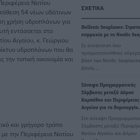
 Περιφέρεια Νοτίου
ΣΧΕΤΙΚΆ
ατάθεση 54 νέων υδάτινων
στη χρήση υδροπλάνων για
Hellenic Seaplanes: Στρατ
υτή εντάσσεται στο
συμμαχία με τη Nordic Sea
ίου Αιγαίου, κ. Γεώργιου
Σε συνάντηση που
δίκτυο υδροπλάνων που θα
πραγματοποιήθηκε σήμερα
ς την τοπική οικονομία και
βάση των Nordic Seaplanes
Δανία,…
Σύναψη Προγραμματικής
Σύμβασης μεταξύ Δήμου
Καρπάθου και Περιφέρειας
Αιγαίου για τη δημιουργί
Στη σύναψη Προγραμματικ
ικό και γρήγορο τρόπο
Σύμβασης μεταξύ Περιφέρ
α με την Περιφέρεια Νοτίου
Νοτίου Αιγαίου και Δήμου