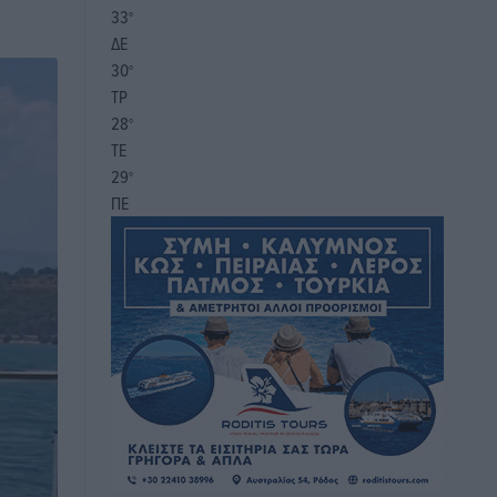
33
°
ΔΕ
30
°
ΤΡ
28
°
ΤΕ
29
°
ΠΕ