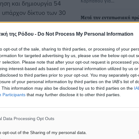
Καρπάθου για…
τηση και δημιουργία 54
η υπάρχον δίκτυο των 30
Μετά την εντυπωσιακή πρ
προσθαλάσσωση στην Πάτμ
Hellenic Seaplanes ανοίγει
ική της Ρόδου -
Do Not Process My Personal Information
ουρισμό
φτερά της και για τη Σκύρο
to opt-out of the sale, sharing to third parties, or processing of your per
Το υδροπλάνο της Hellenic
formation for targeted advertising by us, please use the below opt-out s
Seaplanes προσθαλασσώθ
προσφέρει σημαντικά
r selection. Please note that after your opt-out request is processed y
ακρίβεια στον λιμένα της Σ
 νέες θέσεις εργασίας και
eing interest-based ads based on personal information utilized by us or
…
disclosed to third parties prior to your opt-out. You may separately opt-
δροπλάνα θα συμβάλουν στη
losure of your personal information by third parties on the IAB’s list of
θα επιτρέψουν τη
. This information may also be disclosed by us to third parties on the
IA
Παρθενική πτήση με υδρο
ντας μια μοναδική
Participants
that may further disclose it to other third parties.
Hellenic Seaplanes S.A. στ
Πάτμο την Κυριακή 14 Ιουλ
2024
l Data Processing Opt Outs
Η Hellenic Seaplanes ενημ
για την πραγματοποίηση τ
o opt-out of the Sharing of my personal data.
πρώτων παρθενικών πτήσ