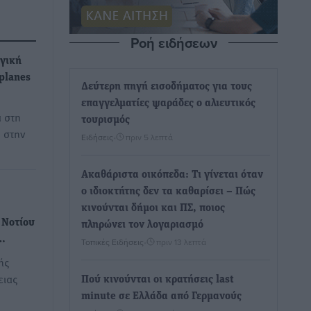
Ροή ειδήσεων
ηγική
planes
Δεύτερη πηγή εισοδήματος για τους
επαγγελματίες ψαράδες ο αλιευτικός
 στη
τουρισμός
 στην
Ειδήσεις
•
πριν 5 λεπτά
Ακαθάριστα οικόπεδα: Τι γίνεται όταν
ο ιδιοκτήτης δεν τα καθαρίσει – Πώς
κινούνται δήμοι και ΠΣ, ποιος
 Νοτίου
πληρώνει τον λογαριασμό
α…
Τοπικές Ειδήσεις
•
πριν 13 λεπτά
ής
ειας
Πού κινούνται οι κρατήσεις last
minute σε Ελλάδα από Γερμανούς