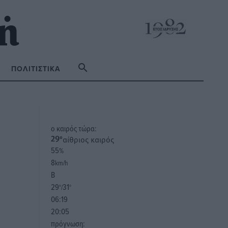
ΠΟΛΙΤΙΣΤΙΚΆ
o καιρός τώρα:
αίθριος καιρός
29
°
55
%
8
km/h
Β
29
31
°/
°
06:19
20:05
πρόγνωση: