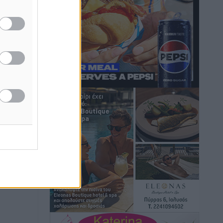
Ιδρυμα Ωνάση: Το όραμα πίσω από τα
δύο νέα σχολεία της Ρόδου
Συνεντεύξεις
•
πριν 1 ώρα
Μιχάλης Χουρδάκης: «Η χώρα
χρειάζεται μια αξιόπιστη εναλλακτική
κυβερνητική πρόταση»
Συνεντεύξεις
•
πριν 1 ώρα
Σεβ. Μητροπολίτης Ρόδου κ. Κύριλλος:
«Ο Αύγουστος είναι ο μήνας της
Παναγίας και η Θεία Λειτουργία η
καρδιά της ζωής της Εκκλησίας»
Συνεντεύξεις
•
πριν 2 ώρες
Πρέσβης της Βραζιλίας: «Η Ελλάδα και
η Βραζιλία έχουν τεράστιες ευκαιρίες
συνεργασίας – Η Ρόδος μπορεί να