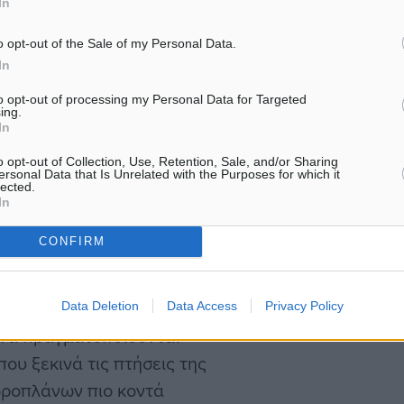
In
o opt-out of the Sale of my Personal Data.
ησης και ανάπτυξης των
In
ν έγκριση των υδάτινων
to opt-out of processing my Personal Data for Targeted
ing.
οχές: Αμοργός, Ανάφη,
In
νος, Κέα, Κίμωλος, Κύθνος,
o opt-out of Collection, Use, Retention, Sale, and/or Sharing
 Νίσυρος, Πάρος, Ρόδος,
ersonal Data that Is Unrelated with the Purposes for which it
lected.
In
CONFIRM
 πτήσεων με υδροπλάνο το
Data Deletion
Data Access
Privacy Policy
 να πραγματοποιούνται
ου ξεκινά τις πτήσεις της
δροπλάνων πιο κοντά