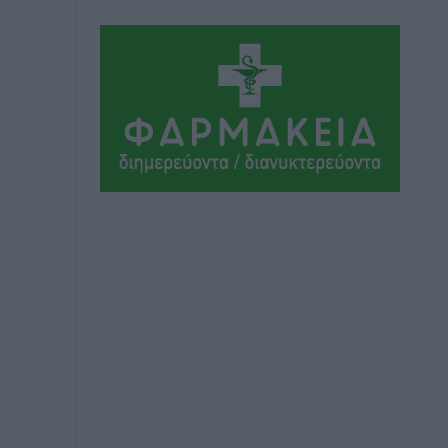
Αθλητικά
•
πριν 15 ώρες
Συνελήφθη 37χρονη στη Ρόδο γιατί
είχε αφήσει τα τρία ανήλικα παιδιά της
χωρίς επιτήρηση
Τοπικές Ειδήσεις
•
πριν 16 ώρες
Σταυρός Καλυθιών: Απέκτησε την
Φωτεινή Πιζάνια
Αθλητικά
•
πριν 16 ώρες
Το Yucatan Show έρχεται στη Ρόδο με
τον Frankie Lluc
Πολιτιστικά
•
πριν 17 ώρες
Σι Τζέι Χάρις: «Να πανηγυρίσουμε
πολλές νίκες μαζί»