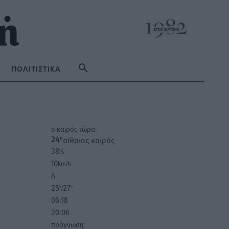
ΠΟΛΙΤΙΣΤΙΚΆ
o καιρός τώρα:
αίθριος καιρός
24
°
38
%
10
km/h
Δ
25
27
°/
°
06:18
20:06
πρόγνωση: