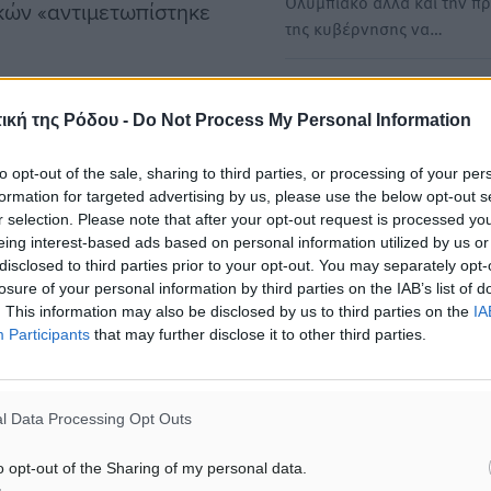
Ολυμπιακό αλλά και την π
ικών «αντιμετωπίστηκε
της κυβέρνησης να…
Ολοκληρωτική επιτήρηση τ
το μνημόνιο και στη
εφορίας µε το νέο TAXIS στ
ική της Ρόδου -
Do Not Process My Personal Information
"κινήσεις" 6,5 εκατ. πολιτώ
Ατοµικός φάκελος µε…
to opt-out of the sale, sharing to third parties, or processing of your per
formation for targeted advertising by us, please use the below opt-out s
Σε έναν πανίσχυρο ελεγκτι
σε ότι «η μείωση του ΦΠΑ
r selection. Please note that after your opt-out request is processed y
µηχανισµό µετατρέπεται
ι κάλεσε όποιον εισηγείται
eing interest-based ads based on personal information utilized by us or
η εφορία µέσω του νέου TA
disclosed to third parties prior to your opt-out. You may separately opt-
ι και ποια επιδόματα θα
αποκτώντας οπτική 360
losure of your personal information by third parties on the IAB’s list of
ση στην αντιπολίτευση
µοιρών για…
. This information may also be disclosed by us to third parties on the
IA
ματος Κασσελάκη είναι 45
Participants
that may further disclose it to other third parties.
ε έστω ένα τμήμα αυτού
Πρόγραμμα «Σπίτι μου»: Έ
και για τα ζευγάρια 40-50 
όνιο και στη χρεοκοπία».
l Data Processing Opt Outs
«ανακοίνωση» Μητσοτάκη
Τον Σεπτέμβριο θα ξεκινήσ
εποχή δημοσιονομικής
o opt-out of the Sharing of my personal data.
απροόπτου το διευρυμένο