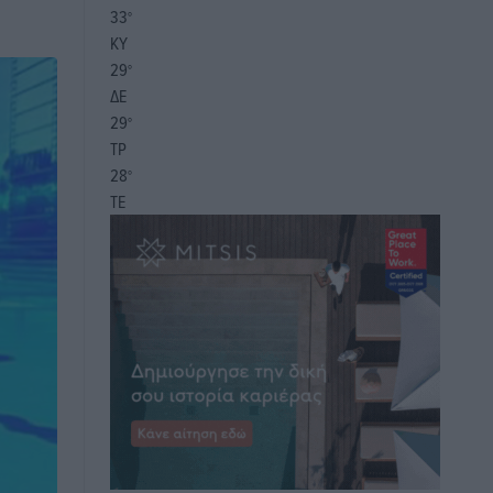
33
°
ΚΥ
29
°
ΔΕ
29
°
ΤΡ
28
°
ΤΕ