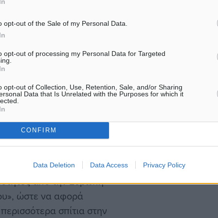
In
υρωπαϊκούς κανόνες,
πρόγραμμα «Σπίτι μου», π
χεια ο Κυριάκος
o opt-out of the Sale of my Personal Data.
In
to opt-out of processing my Personal Data for Targeted
ing.
In
o opt-out of Collection, Use, Retention, Sale, and/or Sharing
ένη στην Κέρκυρα και τη
ersonal Data that Is Unrelated with the Purposes for which it
lected.
 ο πρωθυπουργός έκανε
In
ς αναπαράγουμε την
CONFIRM
σοτάκης ανέφερε ότι
Data Deletion
Data Access
Privacy Policy
τότητες από την Ευρώπη
ου», ώστε να αφορά
 περισσότερα σπίτια στην