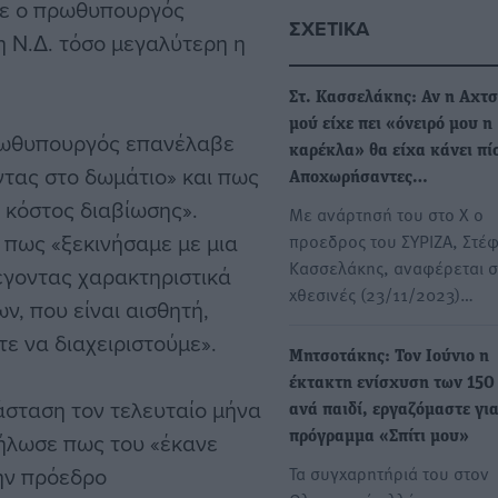
σε ο πρωθυπουργός
ΣΧΕΤΙΚΆ
η Ν.Δ. τόσο μεγαλύτερη η
Στ. Κασσελάκης: Αν η Αχτσ
μού είχε πει «όνειρό μου η
πρωθυπουργός επανέλαβε
καρέκλα» θα είχα κάνει πί
αντας στο δωμάτιο» και πως
Αποχωρήσαντες…
 κόστος διαβίωσης».
Με ανάρτησή του στο X ο
ς πως «ξεκινήσαμε με μια
προεδρος του ΣΥΡΙΖΑ, Στέ
Κασσελάκης, αναφέρεται σ
έγοντας χαρακτηριστικά
χθεσινές (23/11/2023)…
ν, που είναι αισθητή,
ε να διαχειριστούμε».
Μητσοτάκης: Τον Ιούνιο η
έκτακτη ενίσχυση των 150
τάσταση τον τελευταίο μήνα
ανά παιδί, εργαζόμαστε για
δήλωσε πως του «έκανε
πρόγραμμα «Σπίτι μου»
την πρόεδρο
Τα συγχαρητήριά του στον