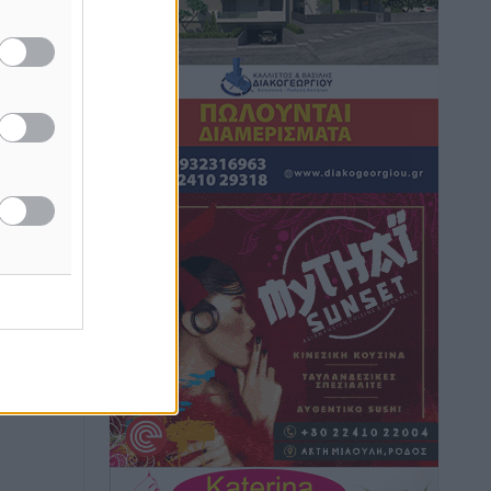
Τοπικές Ειδήσεις
•
πριν 13 ώρες
ου…
Iατρικός Σύλλογος Ροδου προς Α.
Γεωργιάδη: Στρατηγικές Προτάσεις για
την Ενίσχυση της Δημόσιας Υγείας στη
Νησιωτική Ελλάδα και στα
Νοσοκομεία της Γ΄ Ζώνης
Τοπικές Ειδήσεις
•
πριν 13 ώρες
Πάνθηρες: Ξεκίνησαν αισιόδοξοι για
την παρθενική “πτήση” τους
Αθλητικά
•
πριν 13 ώρες
Άρης Αρχαγγέλου: Στο πλευρό του
άτυχου Ιάκωβου Θωμά
Αθλητικά
•
πριν 13 ώρες