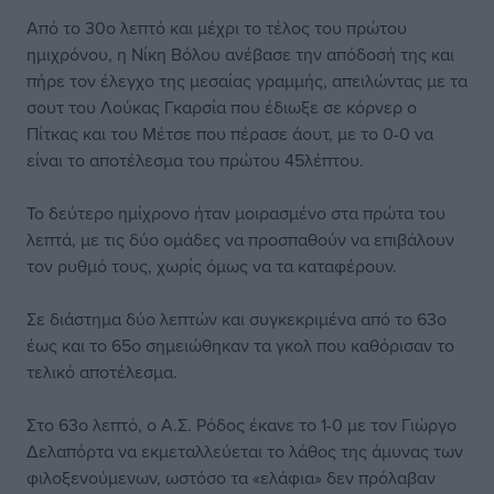
Από το 30ο λεπτό και μέχρι το τέλος του πρώτου
ημιχρόνου, η Νίκη Βόλου ανέβασε την απόδοσή της και
πήρε τον έλεγχο της μεσαίας γραμμής, απειλώντας με τα
σουτ του Λούκας Γκαρσία που έδιωξε σε κόρνερ ο
Πίτκας και του Μέτσε που πέρασε άουτ, με το 0-0 να
είναι το αποτέλεσμα του πρώτου 45λέπτου.
Το δεύτερο ημίχρονο ήταν μοιρασμένο στα πρώτα του
λεπτά, με τις δύο ομάδες να προσπαθούν να επιβάλουν
τον ρυθμό τους, χωρίς όμως να τα καταφέρουν.
Σε διάστημα δύο λεπτών και συγκεκριμένα από το 63ο
έως και το 65ο σημειώθηκαν τα γκολ που καθόρισαν το
τελικό αποτέλεσμα.
Στο 63ο λεπτό, ο Α.Σ. Ρόδος έκανε το 1-0 με τον Γιώργο
Δελαπόρτα να εκμεταλλεύεται το λάθος της άμυνας των
φιλοξενούμενων, ωστόσο τα «ελάφια» δεν πρόλαβαν