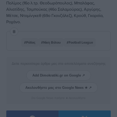
Πολίμος (16ο λ.τρ. Θεοδωρόπουλος), Μπαλάφας,
Αλιατίδης, Τσιμπούκας (46ο Σαλαμούρας), Αργύρης,
Μέτσε, Ντομίνγκεθ (69ο Γκονζάλεζ), Κρούθ, Γκαρσία,
Ροχάνο.
#Ρόδος
#Νίκη Βόλου
#Football League
Δείτε περισσότερα άρθρα μας στα αποτελέσματα αναζήτησης
Add Dimokratiki.gr on Google ↗
Ακολουθήστε μας στο Google News ★ ↗
Στο Google News πατήστε ★ Ακολουθήστε