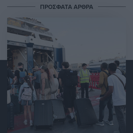
ΠΡΟΣΦΑΤΑ ΑΡΘΡΑ
Διαγόρας: Μετεγγραφικό ντεμαράζ
Αθλητικά
•
πριν 17 ώρες
Γ.Σ. Διαγόρας: Εντατική προετοιμασία και επιστροφή
Ρίζου στις Ακαδημίες
Αθλητικά
•
πριν 17 ώρες
Εθνική Ανδρών: Ραντεβού στο Telekom Center Athens
Αθλητικά
•
πριν 17 ώρες
ΕΠΟ: Απέσυρε τη στήριξή της στην υποψηφιότητα
του Ινφαντίνο
Αθλητικά
•
πριν 17 ώρες
Φοίβος Κω: Το «ευχαριστώ» για το 9ο Kos 3X3
Basketball Festival