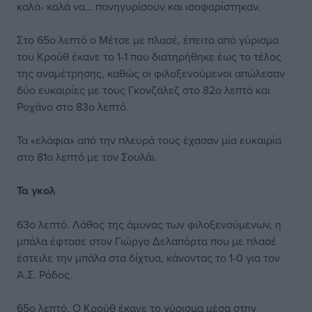
καλά- καλά να… πανηγυρίσουν και ισοφαρίστηκαν.
Στο 65ο λεπτό ο Μέτσε με πλασέ, έπειτα από γύρισμα
του Κρούθ έκανε το 1-1 που διατηρήθηκε έως το τέλος
της αναμέτρησης, καθώς οι φιλοξενούμενοι απώλεσαν
δύο ευκαιρίες με τους Γκονζάλεζ στο 82ο λεπτό και
Ροχάνο στο 83ο λεπτό.
Τα «ελάφια» από την πλευρά τους έχασαν μία ευκαιρία
στο 81ο λεπτό με τον Σουλάι.
Τα γκολ
63ο λεπτό. Λάθος της άμυνας των φιλοξενούμενων, η
μπάλα έφτασε στον Γιώργο Δελαπόρτα που με πλασέ
έστειλε την μπάλα στα δίχτυα, κάνοντας το 1-0 για τον
Α.Σ. Ρόδος.
65ο λεπτό. Ο Κρούθ έκανε το γύρισμα μέσα στην