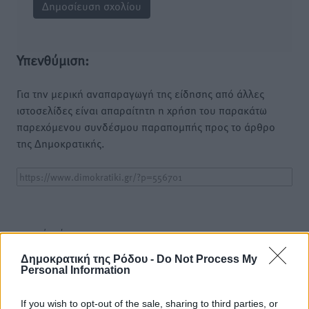
Υπενθύμιση:
Για την μερική αναπαραγωγή της είδησης από άλλες
ιστοσελίδες είναι απαραίτητη η χρήση του παρακάτω
παρεχόμενου συνδέσμου παραπομπής προς το άρθρο
της Δημοκρατικής.
o καιρός τώρα:
24
°
Δημοκρατική της Ρόδου -
Do Not Process My
αίθριος καιρός
Personal Information
38
%
10
km/h
If you wish to opt-out of the sale, sharing to third parties, or