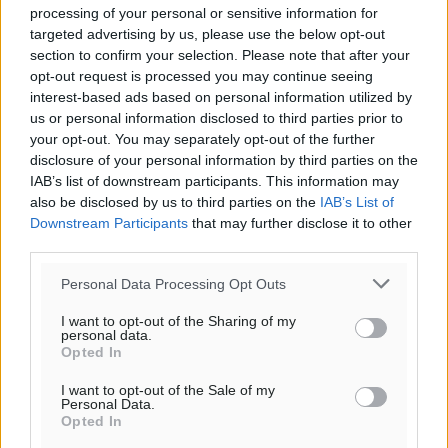
Δ
processing of your personal or sensitive information for
targeted advertising by us, please use the below opt-out
25
27
°/
°
section to confirm your selection. Please note that after your
06:18
opt-out request is processed you may continue seeing
20:06
interest-based ads based on personal information utilized by
πρόγνωση:
us or personal information disclosed to third parties prior to
33
°
your opt-out. You may separately opt-out of the further
ΚΥ
disclosure of your personal information by third parties on the
29
IAB’s list of downstream participants. This information may
°
also be disclosed by us to third parties on the
IAB’s List of
ΔΕ
Downstream Participants
that may further disclose it to other
29
°
third parties.
ΤΡ
28
°
Personal Data Processing Opt Outs
ΤΕ
I want to opt-out of the Sharing of my
personal data.
Opted In
I want to opt-out of the Sale of my
Personal Data.
Opted In