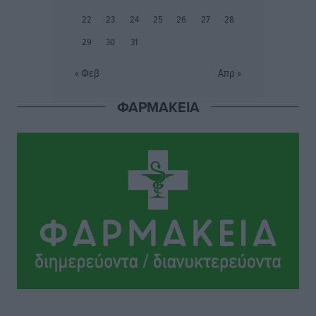
Συνελήφθη 37χρονη στη Ρόδο γιατί είχε αφήσει τα
22
23
24
25
26
27
28
τρία ανήλικα παιδιά της χωρίς επιτήρηση
29
30
31
Τοπικές Ειδήσεις
•
πριν 16 ώρες
« Φεβ
Απρ »
Σταυρός Καλυθιών: Απέκτησε την Φωτεινή Πιζάνια
ΦΑΡΜΑΚΕΙΑ
Αθλητικά
•
πριν 16 ώρες
Το Yucatan Show έρχεται στη Ρόδο με τον Frankie
Lluc
Πολιτιστικά
•
πριν 17 ώρες
Σι Τζέι Χάρις: «Να πανηγυρίσουμε πολλές νίκες μαζί»
Αθλητικά
•
πριν 17 ώρες
Ροδήλιος: Ο απολογισμός από το Πανελλήνιο
Πρωτάθλημα Πίστας
Αθλητικά
•
πριν 17 ώρες