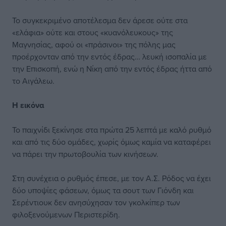
Το συγκεκριμένο αποτέλεσμα δεν άρεσε ούτε στα
«ελάφια» ούτε και στους «κυανόλευκους» της
Μαγνησίας, αφού οι «πράσινοι» της πόλης μας
προέρχονταν από την εντός έδρας… λευκή ισοπαλία με
την Επισκοπή, ενώ η Νίκη από την εντός έδρας ήττα από
το Αιγάλεω.
Η εικόνα
Το παιχνίδι ξεκίνησε στα πρώτα 25 λεπτά με καλό ρυθμό
και από τις δύο ομάδες, χωρίς όμως καμία να καταφέρει
να πάρει την πρωτοβουλία των κινήσεων.
Στη συνέχεια ο ρυθμός έπεσε, με τον Α.Σ. Ρόδος να έχει
δύο υποψίες φάσεων, όμως τα σουτ των Γιόνδη και
Σερέντιουκ δεν ανησύχησαν τον γκολκίπερ των
φιλοξενούμενων Περιστερίδη.