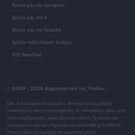
Βρείτε μας στο Instagram
Γονικές παροχές: Οι παγίδες στις μεταφορές
Βρείτε μας στο X
χρημάτων που μπορεί να κοστίσουν σε φόρο
Ειδήσεις
•
πριν 21 ώρες
Βρείτε μας στο Youtube
Αρχείο παλαιότερων άρθρων
Η επόμενη παγκόσμια δύναμη στα υδροπλάνα μπορεί
να είναι η Ελλάδα
RSS Newsfeed
Ειδήσεις
•
πριν 21 ώρες
Στη Σύμη η Φαίη Σκορδά επισκέφθηκε την Ιερά Μονή
του Πανορμίτη
©
2009 - 2026 Δημοκρατική της Ρόδου.
Τοπικές Ειδήσεις
•
πριν 21 ώρες
Όλα τα δικαιώματα δεσμευμένα. Απαγορεύεται η χρήση ή
Σερβία: Ανακάμπτουν οι τουριστικές ροές προς την
επανεκπομπή του ή η αντιγραφή του, σε οποιοδήποτε μέσο, μετά
Ελλάδα
ή άνευ επεξεργασίας, χωρίς άδεια του εκδότη. Το σύνολο του
Ειδήσεις
•
πριν 21 ώρες
περιεχομένου και των υπηρεσιών του dimokratiki.gr διατίθεται
στους επισκέπτες αυστηρά για προσωπική χρήση.