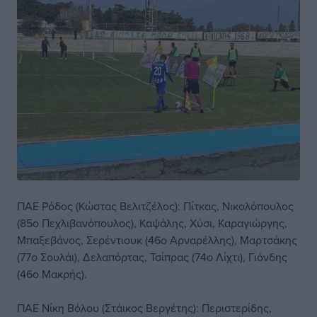
ΠΑΕ Ρόδος (Κώστας Βελιτζέλος): Πίτκας, Νικολόπουλος
(85ο Πεχλιβανόπουλος), Καψάλης, Χύσι, Καραγιώργης,
Μπαξεβάνος, Σερέντιουκ (46ο Αρναρέλλης), Μαρτσάκης
(77ο Σουλάι), Δελαπόρτας, Τσίπρας (74ο Λίχτι), Γιόνδης
(46ο Μακρής).
ΠΑΕ Νίκη Βόλου (Στάικος Βεργέτης): Περιστερίδης,