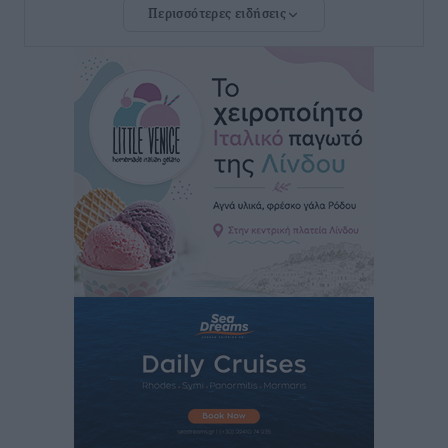
Περισσότερες ειδήσεις
ανακοίνωσε ο Άδωνις Γεωργιάδης
Τοπικές Ειδήσεις
•
πριν 13 ώρες
Iατρικός Σύλλογος Ροδου προς Α. Γεωργιάδη:
Στρατηγικές Προτάσεις για την Ενίσχυση της
Δημόσιας Υγείας στη Νησιωτική Ελλάδα και στα
Νοσοκομεία της Γ΄ Ζώνης
Τοπικές Ειδήσεις
•
πριν 13 ώρες
Πάνθηρες: Ξεκίνησαν αισιόδοξοι για την παρθενική
“πτήση” τους
Αθλητικά
•
πριν 13 ώρες
Άρης Αρχαγγέλου: Στο πλευρό του άτυχου Ιάκωβου
Θωμά
Αθλητικά
•
πριν 13 ώρες