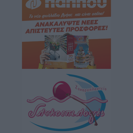
Ειδήσεις
•
πριν 3 ώρες
Γ. Χατζημάρκος: “Δύο μεγάλες δεσμεύσεις
Γεωργιάδη” – Κίνητρα για τους γιατρούς των νησιών
και συνεργασία Ρόδου με το Αττικόν για το
Ακτινοθεραπευτικό
Τοπικές Ειδήσεις
•
πριν 3 ώρες
Σούπερ μάρκετ: Διευρύνεται η εθνική πρωτοβουλία
για τις τιμές – Eρχονται νέες συμμετοχές εταιρειών
Ειδήσεις
•
πριν 3 ώρες
Συνελήφθησαν έξι άτομα για ηχορύπανση από
καταστήματα στο Νότιο Αιγαίο
Τοπικές Ειδήσεις
•
πριν 4 ώρες
15 Αυγούστου 2026: Πώς θα πληρωθούν όσοι
εργαστούν την αργία – Τι ισχύει για πενθήμερο,