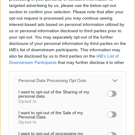
targeted advertising by us, please use the below opt-out
section to confirm your selection. Please note that after your
opt-out request is processed you may continue seeing
interest-based ads based on personal information utilized by
us or personal information disclosed to third parties prior to
Ροή ειδήσεων
your opt-out. You may separately opt-out of the further
disclosure of your personal information by third parties on the
IAB’s list of downstream participants. This information may
Γ’ Εθνική Κατηγορία: Οι ημερομηνίες των
also be disclosed by us to third parties on the
IAB’s List of
αγωνιστικών της κανονικής περιόδου
Downstream Participants
that may further disclose it to other
third parties.
Αθλητικά
•
πριν 2 ώρες
Personal Data Processing Opt Outs
Συνελήφθησαν δύο άτομα στην Κάρπαθο για άγρα
I want to opt-out of the Sharing of my
πελατών
personal data.
Τοπικές Ειδήσεις
•
πριν 3 ώρες
Opted In
I want to opt-out of the Sale of my
Χωρίς υποχρεωτική παρουσία μικρών στη 12άδα
Personal Data.
Opted In
Αθλητικά
•
πριν 3 ώρες
I want to opt-out of processing my