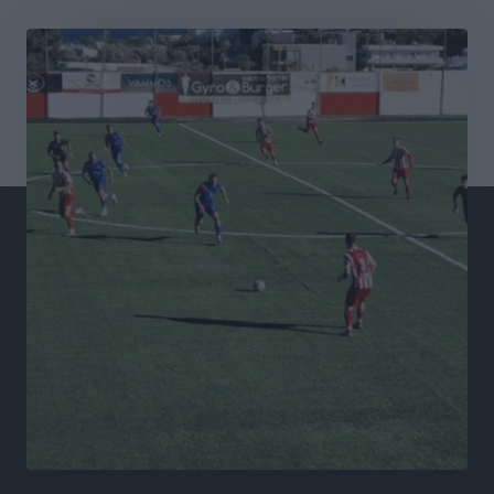
Σταυρός Καλυθιών: Απέκτησε και την Ειρήνη
Καρελλάκη
Αθλητικά
•
πριν 5 ώρες
Πρωτάθλημα Καλαθοσφαίρισης Δικηγορικών
Συλλόγων Ελλάδας και Κύπρου: Η Ρόδος φιλοξένησε
με επιτυχία την 17η διοργάνωση
Αθλητικά
•
πριν 5 ώρες
Φοιτητική στέγη: «Φωτιά» τα ενοίκια σε Αθήνα και
Θεσσαλονίκη – Έως 800 ευρώ στο Ρέθυμνο
Ειδήσεις
•
πριν 5 ώρες
Η Τουρκία σε νέο «κρεσέντο» προκλήσεων στο Αιγαίο
με 18 παραβάσεις και παραβιάσεις
Ειδήσεις
•
πριν 5 ώρες
Θερινές εκπτώσεις 2026 έως τις 31 Αυγούστου – Τι