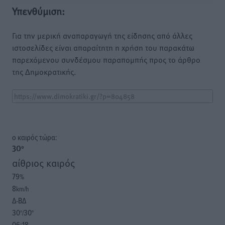
Υπενθύμιση:
Για την μερική αναπαραγωγή της είδησης από άλλες
ιστοσελίδες είναι απαραίτητη η χρήση του παρακάτω
παρεχόμενου συνδέσμου παραπομπής προς το άρθρο
της Δημοκρατικής.
o καιρός τώρα:
30
°
αίθριος καιρός
79
%
8
km/h
Δ-ΒΔ
30
30
°/
°
06:18