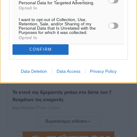
Personal Data for Targeted Advertising.
Ο Πελεκάνος, οι ανεμογεννήτριες και μια κοινότητα
Opted In
που κανείς δεν ρώτησε
I want to opt-out of Collection, Use,
Δημο-Κρίσεις
•
πριν 3 ώρες
Retention, Sale, and/or Sharing of my
Personal Data that Is Unrelated with the
Purposes for which it was collected.
Η Ρόδος περιμένει και οι θεσμοί της λογομαχούν
Opted In
Δημο-Κρίσεις
•
πριν 3 ώρες
CONFIRM
Τα Γλυπτά του Παρθενώνα ως προσωπικό δώρο στον
Τραμπ
Data Deletion
Data Access
Privacy Policy
Δημο-Κρίσεις
•
πριν 3 ώρες
Το στενό της Κρεμαστής μπήκε στη λίστα των 7
θαυμάτων της αναμονής
Δημο-Κρίσεις
•
πριν 3 ώρες
Περισσότερες ειδήσεις
ΣΕΤΕ: Σημαντική θεσμική εξέλιξη η ΚΥΑ για το ΕΧΠ
για τον τουρισμό