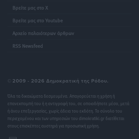
Τοπικές Ειδήσεις
•
πριν 22 ώρες
Βρείτε μας στο X
Πάνθηρες: Ξεκίνησαν αισιόδοξοι για την παρθενική
Βρείτε μας στο Youtube
“πτήση” τους
Αρχείο παλαιότερων άρθρων
Αθλητικά
•
πριν 22 ώρες
RSS Newsfeed
Άρης Αρχαγγέλου: Στο πλευρό του άτυχου Ιάκωβου
Θωμά
Αθλητικά
•
πριν 22 ώρες
©
2009 - 2026 Δημοκρατική της Ρόδου.
Φοίβος: Η μεγάλη επιστροφή του Μπρένο Σαλβατιέρα
Αθλητικά
•
πριν 22 ώρες
Όλα τα δικαιώματα δεσμευμένα. Απαγορεύεται η χρήση ή
επανεκπομπή του ή η αντιγραφή του, σε οποιοδήποτε μέσο, μετά
Κλεάνθης: Έτοιμες οι κάρτες διαρκείας της νέας
ή άνευ επεξεργασίας, χωρίς άδεια του εκδότη. Το σύνολο του
σεζόν
περιεχομένου και των υπηρεσιών του dimokratiki.gr διατίθεται
Αθλητικά
•
πριν 22 ώρες
στους επισκέπτες αυστηρά για προσωπική χρήση.
Ατρόμητος Διμυλιάς: Ο Μαργαρίτης και μία