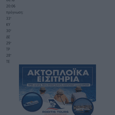
20:06
πρόγνωση:
33
°
ΚΥ
30
°
ΔΕ
29
°
ΤΡ
28
°
ΤΕ