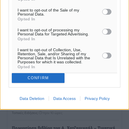
I want to opt-out of the Sale of my
Personal Data.
Opted In
I want to opt-out of processing my
Personal Data for Targeted Advertising.
Opted In
I want to opt-out of Collection, Use,
Retention, Sale, and/or Sharing of my
Personal Data that Is Unrelated with the
Purposes for which it was collected.
Opted In
CONFIRM
Ροή ειδήσεων
Data Deletion
Data Access
Privacy Policy
Η Meridiam ξεκλειδώνει τις έρευνες βυθού στη
θαλάσσια περιοχή Κάσου και Καρπάθου
Τοπικές Ειδήσεις
•
πριν 10 ώρες
Παρουσίαση βιβλίου του Α. Χατζημιχαήλ – Τιμητική