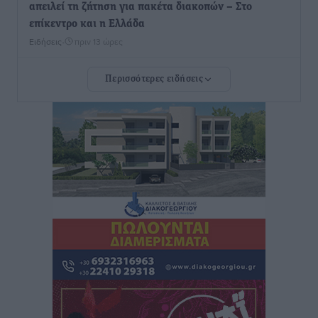
απειλεί τη ζήτηση για πακέτα διακοπών – Στο
επίκεντρο και η Ελλάδα
Ειδήσεις
•
πριν 13 ώρες
Περισσότερες ειδήσεις
Νέο ξενοδοχείο στη Ρόδο για την H Hotels –
Χατζηλαζάρου – Προχωρά καινούργιο ξενοδοχείο
στην Κω
Τοπικές Ειδήσεις
•
πριν 13 ώρες
Αυτοκίνητο μπήκε παράνομα σε μονόδρομο στο
Μαστιχάρι – Αναποδογύρισε όχημα με μητέρα και
5χρονο παιδί
Τοπικές Ειδήσεις
•
πριν 13 ώρες
“Η Ευρώπη αντιμετώπιζε το προσφυγικό σαν ταινία
τρόμου” – Η συγκλονιστική μαρτυρία της Χαρούλας
Γιασιράνη στον RV για τα γεγονότα που οδήγησαν στο
Σύμφωνο της Λέρου