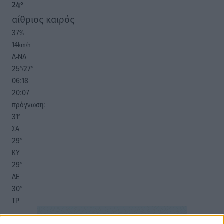
24
°
αίθριος καιρός
37
%
14
km/h
Δ-ΝΔ
25
27
°/
°
06:18
20:07
πρόγνωση:
31
°
ΣΑ
29
°
ΚΥ
29
°
ΔΕ
30
°
ΤΡ