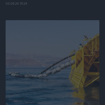
06.08.26 19:24
Η Μανίσα πήρε Buie και Davis
Αθλητικά
•
πριν 17 ώρες
Γ.Σ. Ηπιόνη: «Προπονητική ομάδα με εμπειρία,
επιστημονική γνώση και σύγχρονες μεθόδους»
Αθλητικά
•
πριν 17 ώρες
Α.Σ. Ρόδος: Ξανά στα «πράσινα» ο Νίκος Κοντίτσης
Αθλητικά
•
πριν 18 ώρες
Συναυλία Μάριου Φραγκούλη – Γιώργου Περρή στην
Κάσο
Πολιτιστικά
•
πριν 18 ώρες
Την άρση των εμποδίων για την άμεση λειτουργία του
βρεφονηπιακού σταθμού στην Κάσο, ζητά ο Μάνος
Κόνσολας