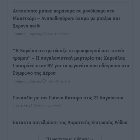
Αυτοκίνητο μπήκε παράνομα σε μονόδρομο στο
Μαστιχάρι – Αναποδογύρισε όχημα με μητέρα και
5χρονο παιδί
Τοπικές Ειδήσεις
•
πριν 17 λεπτά
“Η Ευρώπη αντιμετώπιζε το προσφυγικό σαν ταινία
τρόμου” – Η συγκλονιστική μαρτυρία της Χαρούλας
Γιασιράνη στον RV για τα γεγονότα που οδήγησαν στο
Σύμφωνο της Λέρου
Τοπικές Ειδήσεις
•
πριν 25 λεπτά
Συναυλία με τον Γιάννη Κότσιρα στις 21 Αυγούστου
Πολιτιστικά
•
πριν 34 λεπτά
Έκτακτη συνεδρίαση της Δημοτικής Επιτροπής Ρόδου
αύριο Παρασκευή 7 Αυγούστου
Τοπικές Ειδήσεις
•
πριν 38 λεπτά
Περισσότερες ειδήσεις