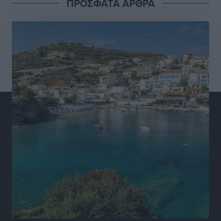
ΠΡΟΣΦΑΤΑ ΑΡΘΡΑ
Στίβος: Οι βαθμολογίες των συλλόγων της
Δωδεκανήσου
Αθλητικά
•
πριν 4 ώρες
Νέες ταυτότητες: Ποιοι πρέπει να τις αλλάξουν άμεσα
και ποιοι όχι
Ειδήσεις
•
πριν 4 ώρες
Στον Ιπποκράτη η Μαρία Βλάχου
Αθλητικά
•
πριν 4 ώρες
Οικονομική ενίσχυση για συντήρηση στο κλειστό της
Καρπάθου
Αθλητικά
•
πριν 4 ώρες
Στάθης Αντωνάς: Ένα βήμα πριν από επαγγελματικό