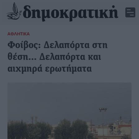
ΑΘΛΗΤΙΚΆ
Φοίβος: Δελαπόρτα στη
θέση… Δελαπόρτα και
αιχμηρά ερωτήματα