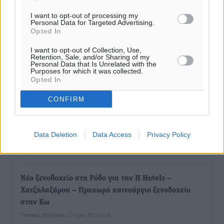
I want to opt-out of processing my
Personal Data for Targeted Advertising.
Opted In
I want to opt-out of Collection, Use,
Retention, Sale, and/or Sharing of my
Personal Data that Is Unrelated with the
Purposes for which it was collected.
Opted In
Ροή ειδήσεων
CONFIRM
Γερμανική αγορά: Έλλειψη προσιτών ξενοδοχείων
απειλεί τη ζήτηση για πακέτα διακοπών – Στο
Data Deletion
Data Access
Privacy Policy
επίκεντρο και η Ελλάδα
Ειδήσεις
•
πριν 4 λεπτά
Νέο ξενοδοχείο στη Ρόδο για την H Hotels –
Χατζηλαζάρου – Προχωρά καινούργιο ξενοδοχείο
στην Κω
Τοπικές Ειδήσεις
•
πριν 10 λεπτά