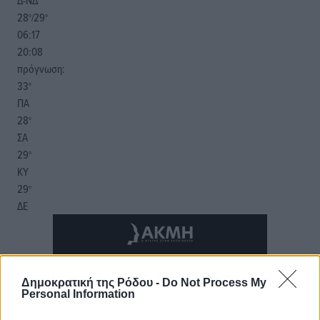
Δ-ΝΔ
28
29
°/
°
06:17
20:08
πρόγνωση:
33
°
ΠΑ
28
°
ΣΑ
29
°
ΚΥ
29
°
ΔΕ
Δημοκρατική της Ρόδου -
Do Not Process My
Personal Information