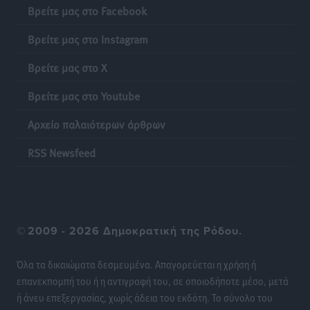
Βρείτε μας στο Facebook
Η σιωπηρή παράταση του Ταμείου Ανάκαμψης για
την Ελλάδα
Βρείτε μας στο Instagram
Ειδήσεις
•
πριν 9 ώρες
Βρείτε μας στο X
Το εκλογικό ρολόι του Μαξίμου χτυπά τέλη Μαΐου του
Βρείτε μας στο Youtube
2027
Τοπικές Ειδήσεις
•
πριν 9 ώρες
Αρχείο παλαιότερων άρθρων
RSS Newsfeed
ΦΟΔΣΑ Νοτίου Αιγαίου: «Δεν ζητάμε ασυλία – ζητάμε
θεσμική προστασία της αυτοδιοίκησης»
Τοπικές Ειδήσεις
•
πριν 9 ώρες
Στη διαδικασία της απευθείας διαπραγμάτευσης ο
©
2009 - 2026 Δημοκρατική της Ρόδου.
Δήμος Ρόδου για τη ναυαγοσωστική κάλυψη των
παραλιών
Όλα τα δικαιώματα δεσμευμένα. Απαγορεύεται η χρήση ή
Τοπικές Ειδήσεις
•
πριν 9 ώρες
επανεκπομπή του ή η αντιγραφή του, σε οποιοδήποτε μέσο, μετά
ή άνευ επεξεργασίας, χωρίς άδεια του εκδότη. Το σύνολο του