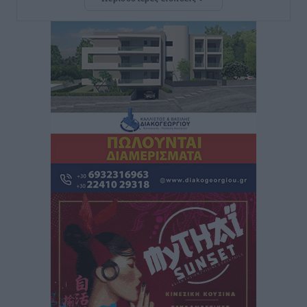
ΑΕΡΑ: Δεν σταματάει να ενισχύεται, νέο απόκτημα ο
Μητρόπουλος
Αθλητικά
•
πριν 54 λεπτά
Κλεάνθης: Δουλειές μετά ευχαριστιών στο γήπεδο,
ατομικό για δύο
Αθλητικά
•
πριν 56 λεπτά
Φοίβος: Εν αναμονή του Νίκου Λαζίδη
Αθλητικά
•
πριν 57 λεπτά
Ιάλυσος Β’: Νωρίς νωρίς μπήκαν στα βάσανα της
προετοιμασίας
Αθλητικά
•
πριν 59 λεπτά
Εθνικός Αρχίπολης: Μεγάλο βήμα προόδου η ίδρυση