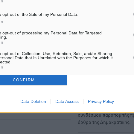
In
ΙΑΒΑΣΕ ΕΠΙΣΗΣ
o opt-out of the Sale of my Personal Data.
In
ΕΙΔΉΣΕΙΣ
ΕΙΔΉΣΕΙΣ
Στο Α΄ Νεκροταφείο το
Κυριάκος Μητσοτάκης: Αν
to opt-out of processing my Personal Data for Targeted
μνημόσυνο για τον έναν χρόνο
Χανιά, αλλά με το βλέμμα
ing.
από τον θάνατο της Λένας
και τις εκλογές του 2027
In
Σαμαρά
07.08.26 · 11:47
7.08.26 · 11:57
o opt-out of Collection, Use, Retention, Sale, and/or Sharing
ersonal Data that Is Unrelated with the Purposes for which it
lected.
In
Υπενθύμιση:
CONFIRM
Για την μερική αναπαραγωγ
ή. Η Δημοκρατική δεν υιοθετεί
είδησης από άλλες ιστοσελ
υμε όποια σχόλια θεωρούμε
είναι απαραίτητη η χρήση 
οίηση. Χρήστες που δεν τηρούν
Data Deletion
Data Access
Privacy Policy
παρακάτω παρεχόμενου
συνδέσμου παραπομπής πρ
άρθρο της Δημοκρατικής.