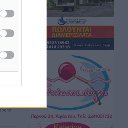
6ο Kalymnos 3X3: Ολοκληρώθηκε με
μεγάλη επιτυχία, νικητές οι VAR!
Αθλητικά
•
πριν 43 λεπτά
άσα στα
 στη ΔΕΘ
Νέα αεροσκάφη, drones,
δασοκομάντος: Τι έχει αλλάξει στην
Πολιτική Προστασί
Ειδήσεις
•
πριν 1 ώρα
Άδωνις Γεωργιάδης στον RV: “Στο
υπουργείο εξετάζουμε την
ή της
θεσμοθέτηση τρίτης κατηγορίας
ίδες
κινήτρων, ειδικά για τα νοσοκομεία
του
στα νησιά”
Τοπικές Ειδήσεις
•
πριν 1 ώρα
ος το
Θετικό κλίμα και κοινό όραμα για την