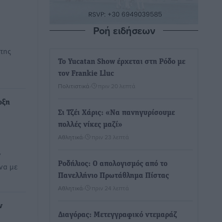
Ροή ειδήσεων
 της
Το Yucatan Show έρχεται στη Ρόδο με
τον Frankie Lluc
Πολιτιστικά
•
πριν 20 λεπτά
ωξη
Σι Τζέι Χάρις: «Να πανηγυρίσουμε
πολλές νίκες μαζί»
Αθλητικά
•
πριν 23 λεπτά
ν
Ροδήλιος: Ο απολογισμός από το
να με
Πανελλήνιο Πρωτάθλημα Πίστας
Αθλητικά
•
πριν 24 λεπτά
ν
Διαγόρας: Μετεγγραφικό ντεμαράζ