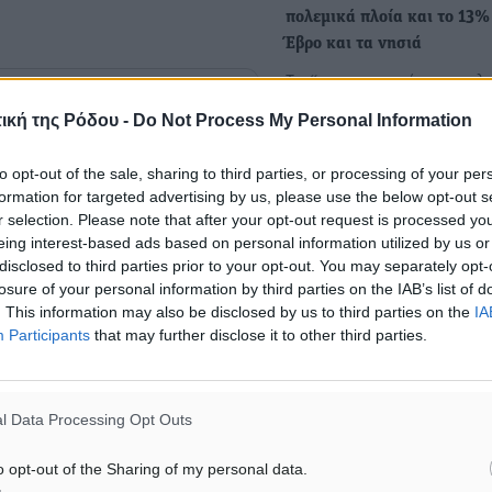
πολεμικά πλοία και το 13%
Έβρο και τα νησιά
Τις “κοσμογονικές γεωπολι
αλλαγές” επικαλέστηκε ο 
ική της Ρόδου -
Do Not Process My Personal Information
ΡΑΣ
Δένδιας στην Βουλή για να
υποστηρίξει την…
to opt-out of the sale, sharing to third parties, or processing of your per
formation for targeted advertising by us, please use the below opt-out s
r selection. Please note that after your opt-out request is processed y
Σήμερα και αύριο στα θραν
ματα αναζήτησης
eing interest-based ads based on personal information utilized by us or
υποψήφιοι διοικητές
disclosed to third parties prior to your opt-out. You may separately opt-
νοσοκομείων: H διαδικασία
ε μας στο Google News ★ ↗
losure of your personal information by third parties on the IAB’s list of
η... δυσαρέσκεια στελεχών
. This information may also be disclosed by us to third parties on the
IA
ήστε
Τα μαθητικά τους χρόνια θ
Participants
that may further disclose it to other third parties.
θυμηθούν σήμερα και αύρ
οι υποψήφιοι Διοικητές
Νοσοκομείων, αφού…
l Data Processing Opt Outs
o opt-out of the Sharing of my personal data.