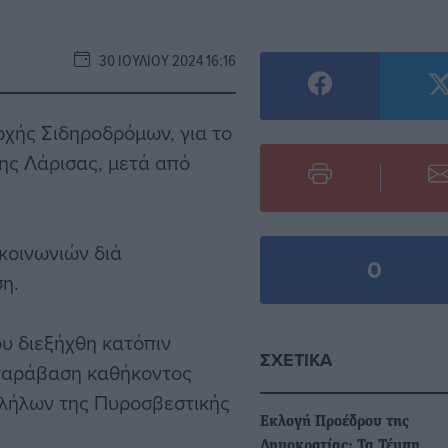
30 ΙΟΥΛΊΟΥ 2024 16:16
ρχής Σιδηροδρόμων, για το
ης Λάρισας, μετά από
κοινωνιών διά
0
η.
υ διεξήχθη κατόπιν
ΣΧΕΤΙΚΆ
 παράβαση καθήκοντος
λήλων της Πυροσβεστικής
Εκλογή Προέδρου της
Δημοκρατίας: Τα Τέμπη