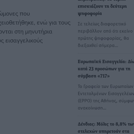
επισκιάζουν τη δεύτερη
νώμονες που
ψηφοφορία
ειοθετήθηκε, ενώ για τους
Σε τελείως διαφορετικό
ονται στη μηνυτήρια
περιβάλλον από ότι εκείνο
πρώτης ψηφοφορίας, θα
ς εισαγγελικούς
διεξαχθεί σήμερα…
Ευρωπαϊκή Εισαγγελία: Δί
κατά 23 προσώπων για τη
σύμβαση «717»
Το Γραφείο των Ευρωπαίων
Εντεταλμένων Εισαγγελέω
(EPPO) της Αθήνας, σύμφω
ανακοίνωση…
Δένδιας: Μόλις το 8,8% τω
στελεχών υπηρετούν στα