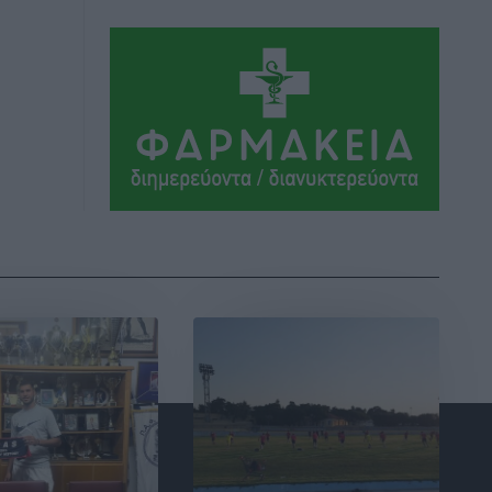
τις εκλογές του 2027
Ειδήσεις
•
πριν 2 ώρες
Γ. Χατζημάρκος από το Μέγαρο
Μαξίμου: “Ο τουρισμός μπορεί να γίνει
ο μεγαλύτερος πελάτης της ελληνικής
βιομηχανίας”
Τοπικές Ειδήσεις
•
πριν 2 ώρες
Έρευνα ΕΟΤ: Οι Ευρωπαίοι ταξιδιώτες
«ψηφίζουν» Ελλάδα
Ειδήσεις
•
πριν 2 ώρες
Άκυρες οι εγκύκλιοι που δεν
αναρτώνται, υποχρεωτική η
δημοσίευσή τους από την 1η
Οκτωβρίου
Ειδήσεις
•
πριν 3 ώρες