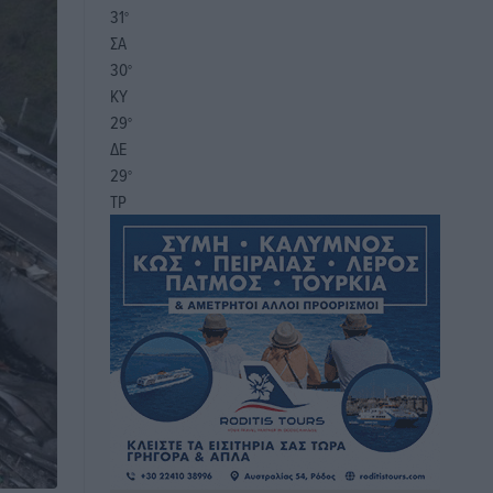
31
°
ΣΑ
30
°
ΚΥ
29
°
ΔΕ
29
°
ΤΡ