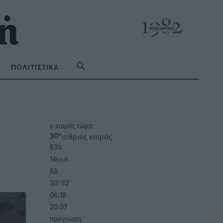
ΠΟΛΙΤΙΣΤΙΚΆ
o καιρός τώρα:
αίθριος καιρός
30
°
83
%
14
km/h
ΒΔ
30
32
°/
°
06:18
20:07
πρόγνωση: