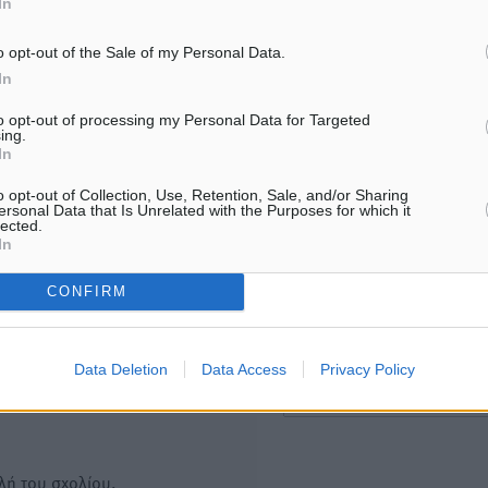
In
Νέες ταυτότητες: Ποιοι πρέπει
Στην ΑΑΔΕ ο Μητσοτάκης 
να τις αλλάξουν άμεσα και ποιοι
myAGRO: «Είναι μια πολύ
όχι
σημαντική ημέρα για τον
o opt-out of the Sale of my Personal Data.
πρωτογενή τομέα»
6.08.26 · 13:25
In
06.08.26 · 11:37
to opt-out of processing my Personal Data for Targeted
ing.
In
Υπενθύμιση:
o opt-out of Collection, Use, Retention, Sale, and/or Sharing
ersonal Data that Is Unrelated with the Purposes for which it
Για την μερική αναπαραγωγ
ή. Η Δημοκρατική δεν υιοθετεί
lected.
είδησης από άλλες ιστοσελ
In
υμε όποια σχόλια θεωρούμε
είναι απαραίτητη η χρήση 
οίηση. Χρήστες που δεν τηρούν
CONFIRM
παρακάτω παρεχόμενου
συνδέσμου παραπομπής πρ
άρθρο της Δημοκρατικής.
Data Deletion
Data Access
Privacy Policy
λή του σχολίου.