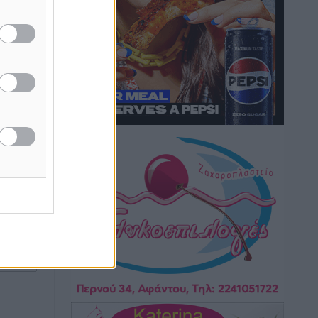
για το
Hotels – Χατζηλαζάρου – Προχωρά
καινούργιο ξενοδοχείο στην Κω
Τοπικές Ειδήσεις
•
πριν 8 ώρες
Αυτοκίνητο μπήκε παράνομα σε
μονόδρομο στο Μαστιχάρι –
Αναποδογύρισε όχημα με μητέρα και
5χρονο παιδί
ή της
Τοπικές Ειδήσεις
•
πριν 8 ώρες
ίδες
του
“Η Ευρώπη αντιμετώπιζε το
προσφυγικό σαν ταινία τρόμου” – Η
ος το
συγκλονιστική μαρτυρία της Χαρούλας
Γιασιράνη στον RV για τα γεγονότα που
οδήγησαν στο Σύμφωνο της Λέρου
Τοπικές Ειδήσεις
•
πριν 8 ώρες
Συναυλία με τον Γιάννη Κότσιρα στις