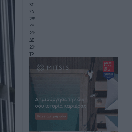
31
°
ΣΑ
28
°
ΚΥ
29
°
ΔΕ
29
°
ΤΡ