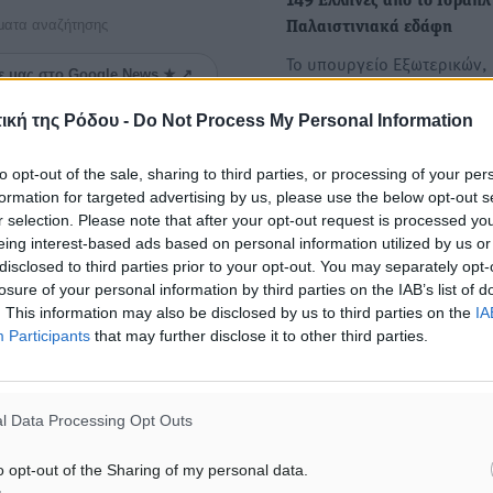
149 Ελληνες από το Ισραήλ
ματα αναζήτησης
Παλαιστινιακά εδάφη
Το υπουργείο Εξωτερικών,
ε μας στο Google News ★ ↗
της πρεσβείας της Ελλάδας
Αβίβ και…
ική της Ρόδου -
Do Not Process My Personal Information
ήστε
to opt-out of the sale, sharing to third parties, or processing of your per
Συρία: Ταξιδιωτική οδηγία
formation for targeted advertising by us, please use the below opt-out s
Οι Έλληνες που βρίσκονται
r selection. Please note that after your opt-out request is processed y
αποφεύγουν τις μετακινήσ
eing interest-based ads based on personal information utilized by us or
Η Αθήνα, παίρνοντας σκυτ
disclosed to third parties prior to your opt-out. You may separately opt-
losure of your personal information by third parties on the IAB’s list of
μια σειρά άλλων χωρών, έσ
. This information may also be disclosed by us to third parties on the
IA
ταξιδιωτική οδηγία…
Participants
that may further disclose it to other third parties.
l Data Processing Opt Outs
ΙΑΒΑΣΕ ΕΠΙΣΗΣ
o opt-out of the Sharing of my personal data.
ΕΙΔΉΣΕΙΣ
ΕΙΔΉΣΕΙΣ