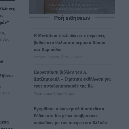
Έλληνες
Ροή ειδήσεων
ις
Ιράν"
εις
Η Meridiam ξεκλειδώνει τις έρευνες
ληνες
βυθού στη θαλάσσια περιοχή Κάσου
και Καρπάθου
Τοπικές Ειδήσεις
•
πριν 5 ώρες
γή
Παρουσίαση βιβλίου του Α.
Λίβανο
Χατζημιχαήλ – Τιμητική εκδήλωση για
ς
τους αυτοδιοικητικούς της Κω
ς των
Πολιτιστικά
•
πριν 6 ώρες
Εγκρίθηκε η ηλεκτρική διασύνδεση
Ρόδου και Κω μέσω υποβρύχιων
μεσα
καλωδίων με την ηπειρωτική Ελλάδα