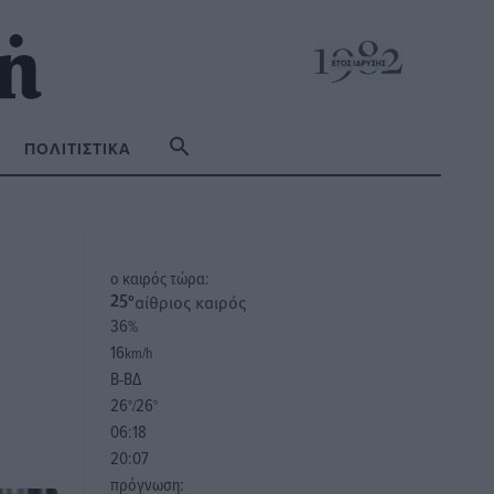
ΠΟΛΙΤΙΣΤΙΚΆ
o καιρός τώρα:
αίθριος καιρός
25
°
36
%
16
km/h
Β-ΒΔ
26
26
°/
°
06:18
20:07
πρόγνωση: