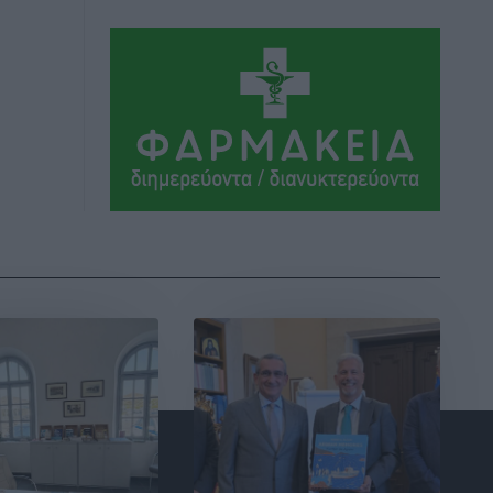
Αθλητικά
•
πριν 9 ώρες
Ιάλυσος Β’: Νωρίς νωρίς μπήκαν στα
βάσανα της προετοιμασίας
Αθλητικά
•
πριν 9 ώρες
Εθνικός Αρχίπολης: Μεγάλο βήμα
προόδου η ίδρυση Ακαδημίας
Αθλητικά
•
πριν 9 ώρες
Ιππότες: Με το βλέμμα στραμμένο στο
μέλλον
Αθλητικά
•
πριν 9 ώρες
ΠΑΜΕ ΣΤΟΙΧΗΜΑ: Περισσότερα από 95
εκατομμύρια ευρώ σε κέρδη μοίρασε
τον Ιούλιο
Αθλητικά
•
πριν 9 ώρες