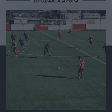
ΠΡΟΣΦΑΤΑ ΑΡΘΡΑ
Σταυρός Καλυθιών: Απέκτησε και την Ειρήνη
Καρελλάκη
Αθλητικά
•
πριν 2 ώρες
Πρωτάθλημα Καλαθοσφαίρισης Δικηγορικών
Συλλόγων Ελλάδας και Κύπρου: Η Ρόδος φιλοξένησε
με επιτυχία την 17η διοργάνωση
Αθλητικά
•
πριν 3 ώρες
Φοιτητική στέγη: «Φωτιά» τα ενοίκια σε Αθήνα και
Θεσσαλονίκη – Έως 800 ευρώ στο Ρέθυμνο
Ειδήσεις
•
πριν 3 ώρες
Η Τουρκία σε νέο «κρεσέντο» προκλήσεων στο Αιγαίο
με 18 παραβάσεις και παραβιάσεις
Ειδήσεις
•
πριν 3 ώρες