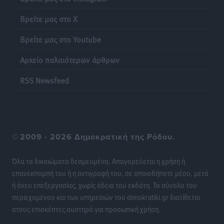
Νοσοκομεία της Γ΄ Ζώνης
Βρείτε μας στο X
Τοπικές Ειδήσεις
•
πριν 20 ώρες
Βρείτε μας στο Youtube
Πάνθηρες: Ξεκίνησαν αισιόδοξοι για την παρθενική
Αρχείο παλαιότερων άρθρων
“πτήση” τους
Αθλητικά
•
πριν 20 ώρες
RSS Newsfeed
Άρης Αρχαγγέλου: Στο πλευρό του άτυχου Ιάκωβου
Θωμά
Αθλητικά
•
πριν 20 ώρες
©
2009 - 2026 Δημοκρατική της Ρόδου.
Φοίβος: Η μεγάλη επιστροφή του Μπρένο Σαλβατιέρα
Όλα τα δικαιώματα δεσμευμένα. Απαγορεύεται η χρήση ή
Αθλητικά
•
πριν 20 ώρες
επανεκπομπή του ή η αντιγραφή του, σε οποιοδήποτε μέσο, μετά
ή άνευ επεξεργασίας, χωρίς άδεια του εκδότη. Το σύνολο του
Κλεάνθης: Έτοιμες οι κάρτες διαρκείας της νέας
περιεχομένου και των υπηρεσιών του dimokratiki.gr διατίθεται
σεζόν
στους επισκέπτες αυστηρά για προσωπική χρήση.
Αθλητικά
•
πριν 20 ώρες