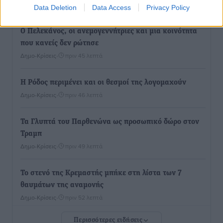
Αθλητικά
•
πριν 42 λεπτά
Data Deletion
Data Access
Privacy Policy
Ο Πελεκάνος, οι ανεμογεννήτριες και μια κοινότητα
που κανείς δεν ρώτησε
Δημο-Κρίσεις
•
πριν 45 λεπτά
Η Ρόδος περιμένει και οι θεσμοί της λογομαχούν
Δημο-Κρίσεις
•
πριν 46 λεπτά
Τα Γλυπτά του Παρθενώνα ως προσωπικό δώρο στον
Τραμπ
Δημο-Κρίσεις
•
πριν 49 λεπτά
Το στενό της Κρεμαστής μπήκε στη λίστα των 7
θαυμάτων της αναμονής
Δημο-Κρίσεις
•
πριν 52 λεπτά
Περισσότερες ειδήσεις