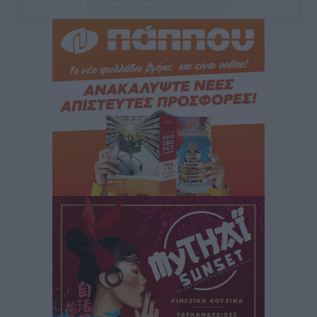
ΣΕΤΕ: Σημαντική θεσμική εξέλιξη η ΚΥΑ για το ΕΧΠ
για τον τουρισμό
Ειδήσεις
•
πριν 1 ώρα
Γ. Χατζημάρκος: “Δύο μεγάλες δεσμεύσεις
Γεωργιάδη” – Κίνητρα για τους γιατρούς των νησιών
και συνεργασία Ρόδου με το Αττικόν για το
Ακτινοθεραπευτικό
Τοπικές Ειδήσεις
•
πριν 1 ώρα
Σούπερ μάρκετ: Διευρύνεται η εθνική πρωτοβουλία
για τις τιμές – Eρχονται νέες συμμετοχές εταιρειών
Ειδήσεις
•
πριν 1 ώρα
Συνελήφθησαν έξι άτομα για ηχορύπανση από
καταστήματα στο Νότιο Αιγαίο
Τοπικές Ειδήσεις
•
πριν 1 ώρα