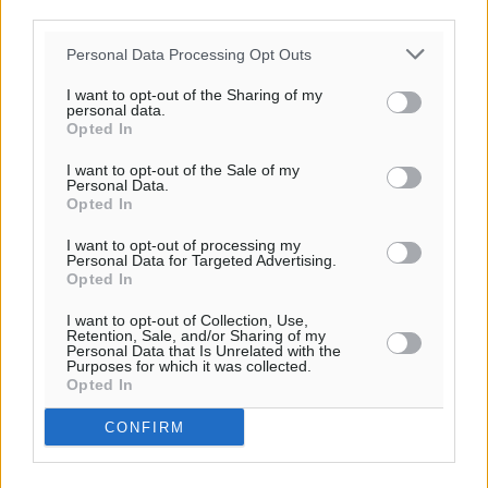
third parties.
Personal Data Processing Opt Outs
I want to opt-out of the Sharing of my
personal data.
Opted In
I want to opt-out of the Sale of my
Ροή ειδήσεων
Personal Data.
Opted In
I want to opt-out of processing my
Γ’ Εθνική Κατηγορία: Οι ημερομηνίες των
Personal Data for Targeted Advertising.
αγωνιστικών της κανονικής περιόδου
Opted In
Αθλητικά
•
πριν 3 λεπτά
I want to opt-out of Collection, Use,
Retention, Sale, and/or Sharing of my
Personal Data that Is Unrelated with the
Συνελήφθησαν δύο άτομα στην Κάρπαθο για άγρα
Purposes for which it was collected.
πελατών
Opted In
Τοπικές Ειδήσεις
•
πριν 28 λεπτά
CONFIRM
Χωρίς υποχρεωτική παρουσία μικρών στη 12άδα