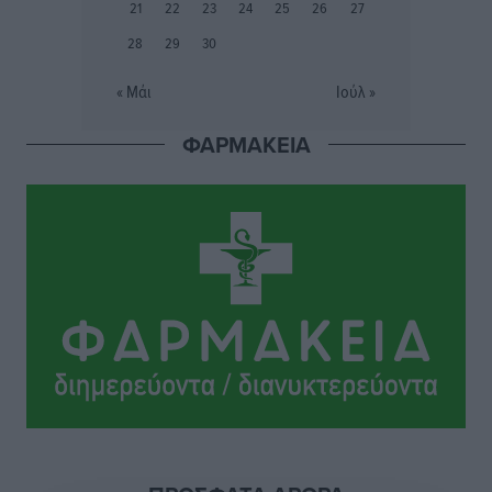
21
22
23
24
25
26
27
Ευρωπαϊκό Πρωτάθλημα Στίβου: Πότε αγωνίζονται η
28
29
30
Μαγκούλια, η Σπανουδάκη και ο Κριτούλης
Αθλητικά
•
πριν 2 ώρες
« Μάι
Ιούλ »
ΦΑΡΜΑΚΕΙΑ
Εθνική Παίδων: Ο Χριστοδούλου και η καλύτερη
φουρνιά των τελευταίων ετών
Αθλητικά
•
πριν 2 ώρες
Διαγόρας: Ανανέωσε ο Μιχάλης Χατζηγεωργίου
Αθλητικά
•
πριν 2 ώρες
ΔΕΑΣ Δάφνη Ρόδου: Η Ευαγγελία Τετράδη στο
τεχνικό επιτελείο
Αθλητικά
•
πριν 2 ώρες
Γ.Σ. Διαγόρας: Το οργανόγραμμα των Ακαδημιών
Αθλητικά
•
πριν 2 ώρες