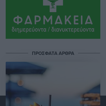
Τουρισμός: «Φτωχός συγγενής κάμπινγκ και
τροχόσπιτα
Ειδήσεις
•
πριν 5 ώρες
Έφυγε από τη ζωή ο επί σειρά ετών εφημέριος στον
ιερό Ναό του Αγίου Νικολάου Παστίδας Μιχαήλ
Καψάλης
Τοπικές Ειδήσεις
•
πριν 22 ώρες
ΠΡΟΣΦΑΤΑ ΑΡΘΡΑ