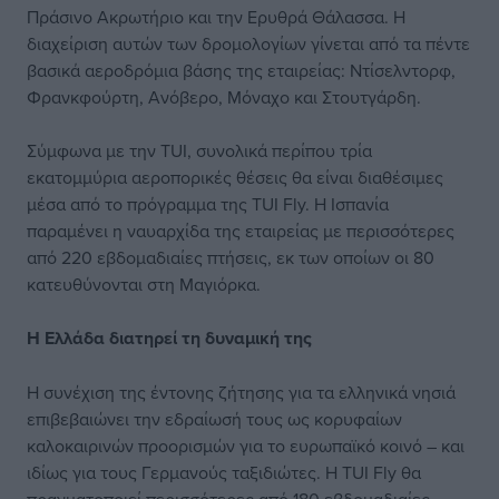
Πράσινο Ακρωτήριο και την Ερυθρά Θάλασσα. Η
διαχείριση αυτών των δρομολογίων γίνεται από τα πέντε
βασικά αεροδρόμια βάσης της εταιρείας: Ντίσελντορφ,
Φρανκφούρτη, Ανόβερο, Μόναχο και Στουτγάρδη.
Σύμφωνα με την TUI, συνολικά περίπου τρία
εκατομμύρια αεροπορικές θέσεις θα είναι διαθέσιμες
μέσα από το πρόγραμμα της TUI Fly. Η Ισπανία
παραμένει η ναυαρχίδα της εταιρείας με περισσότερες
από 220 εβδομαδιαίες πτήσεις, εκ των οποίων οι 80
κατευθύνονται στη Μαγιόρκα.
Η Ελλάδα διατηρεί τη δυναμική της
Η συνέχιση της έντονης ζήτησης για τα ελληνικά νησιά
επιβεβαιώνει την εδραίωσή τους ως κορυφαίων
καλοκαιρινών προορισμών για το ευρωπαϊκό κοινό – και
ιδίως για τους Γερμανούς ταξιδιώτες. Η TUI Fly θα