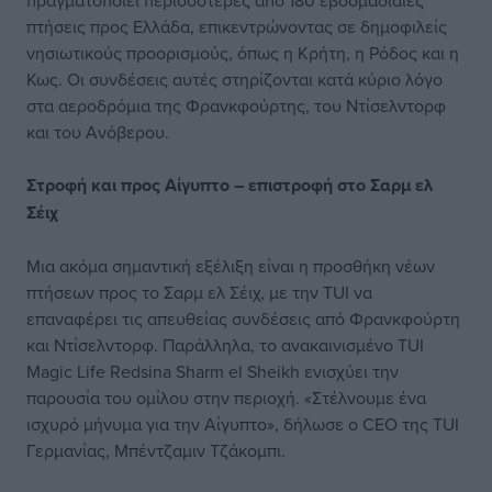
πραγματοποιεί περισσότερες από 180 εβδομαδιαίες
πτήσεις προς Ελλάδα, επικεντρώνοντας σε δημοφιλείς
νησιωτικούς προορισμούς, όπως η Κρήτη, η Ρόδος και η
Κως. Οι συνδέσεις αυτές στηρίζονται κατά κύριο λόγο
στα αεροδρόμια της Φρανκφούρτης, του Ντίσελντορφ
και του Ανόβερου.
Στροφή και προς Αίγυπτο – επιστροφή στο Σαρμ ελ
Σέιχ
Μια ακόμα σημαντική εξέλιξη είναι η προσθήκη νέων
πτήσεων προς το Σαρμ ελ Σέιχ, με την TUI να
επαναφέρει τις απευθείας συνδέσεις από Φρανκφούρτη
και Ντίσελντορφ. Παράλληλα, το ανακαινισμένο TUI
Magic Life Redsina Sharm el Sheikh ενισχύει την
παρουσία του ομίλου στην περιοχή. «Στέλνουμε ένα
ισχυρό μήνυμα για την Αίγυπτο», δήλωσε ο CEO της TUI
Γερμανίας, Μπέντζαμιν Τζάκομπι.