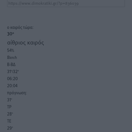
o καιρός τώρα:
30
°
αίθριος καιρός
54
%
8
km/h
Β-ΒΔ
31
32
°/
°
06:20
20:04
πρόγνωση:
31
°
ΤΡ
28
°
ΤΕ
29
°