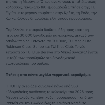
της για τη Μεσόγειο. Όπως ανακοίνωσε ο ταξιδιωτικός
κολοσσός, πάνω από 180 εβδομαδιαίες πτήσεις της TUI
Fly θα μεταφέρουν τουρίστες στην Κρήτη, τη Ρόδο, την
Κω και άλλους δημοφιλείς ελληνικούς προορισμούς.
Παράλληλα, η εταιρεία διαθέτει ήδη προς κράτηση
περίπου 30.000 ξενοδοχεία παγκοσμίως, μεταξύ των
οποίων περιλαμβάνονται τα TUI Blue, TUI Magic Life,
Robinson Clubs, Suneo και TUI Kids Club. Το νέο
τετράστερο TUI Blue Berawa στο Μπαλί συγκαταλέγεται
μεταξύ των προσθηκών στο ξενοδοχειακό
χαρτοφυλάκιο του ομίλου.
Πτήσεις από πέντε μεγάλα γερμανικά αεροδρόμια
Η TUI Fly σχεδιάζει συνολικά πάνω από 560
εβδομαδιαίες συνδέσεις το καλοκαίρι του 2026 προς
Μεσογειακούς και εξωτικούς προορισμούς – από την
Ισπανία και την Ελλάδα έως τα Κανάρια Νησιά, το