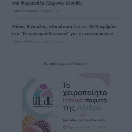
στη Ψαροπούλα 72χρονος Σουηδός
Τοπικές Ειδήσεις
•
πριν 1 ώρα
Μάνος Κόνσολας: «Παράταση έως τις 30 Νοεμβρίου
στο ‘’Εξοικονομώ-Επιχειρώ’’ για τις επιχειρήσεις»
Τοπικές Ειδήσεις
•
πριν 2 ώρες
Σωματείο Συνταξιούχων ΙΚΑ Ρόδου: Ελλείψεις στη
Περισσότερες ειδήσεις
Πρωτοβάθμια Φροντίδα Υγείας στο νησί μας
Τοπικές Ειδήσεις
•
πριν 2 ώρες
Προχωρά η ανάπλαση του παράκτιου μετώπου της
Πόθιας με χρηματοδότηση 3,58 εκατ. ευρώ από το
ΕΣΠΑ 2021-2027
Τοπικές Ειδήσεις
•
πριν 2 ώρες
Την Παρασκευή 21 Αυγούστου η τελετή εγκαινίων