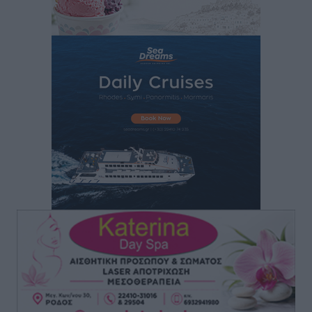
του νέου Περιφερειακού Πολυδύναμου Ιατρείου
Γενναδίου παρουσία του Άδωνι Γεωργιάδη
Τοπικές Ειδήσεις
•
πριν 2 ώρες
Στη Λέρο ο πρόεδρος του ΠΑΣΟΚ Νίκος Ανδρουλάκης
Τοπικές Ειδήσεις
•
πριν 3 ώρες
Στα 2-2,35 GW ο στόχος για τα πρώτα υπεράκτια
αιολικά πάρκα που θα λειτουργήσουν στη χώρα μας
Ειδήσεις
•
πριν 4 ώρες
Η Ελλάδα κρατά το τουριστικό momentum, παρά τις
γεωπολιτικές αναταράξεις
Ειδήσεις
•
πριν 4 ώρες
Σε κόκκινο συναγερμό επτά Περιφέρειες – Οι οδηγίες
της Πολιτικής Προστασίας και ο Χάρτης Πρόβλεψης
Πυρκαγιάς