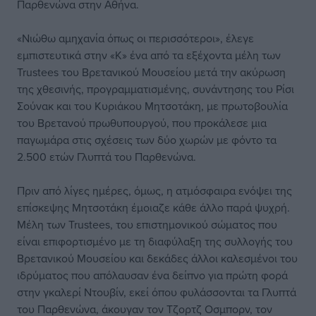
Παρθενώνα στην Αθήνα.
«Νιώθω αμηχανία όπως οι περισσότεροι», έλεγε
εμπιστευτικά στην «Κ» ένα από τα εξέχοντα μέλη των
Trustees του Βρετανικού Μουσείου μετά την ακύρωση
της χθεσινής, προγραμματισμένης, συνάντησης του Ρίσι
Σούνακ και του Κυριάκου Μητσοτάκη, με πρωτοβουλία
του Βρετανού πρωθυπουργού, που προκάλεσε μια
παγωμάρα στις σχέσεις των δύο χωρών με φόντο τα
2.500 ετών Γλυπτά του Παρθενώνα.
Πριν από λίγες ημέρες, όμως, η ατμόσφαιρα ενόψει της
επίσκεψης Μητσοτάκη έμοιαζε κάθε άλλο παρά ψυχρή.
Μέλη των Trustees, του επιστημονικού σώματος που
είναι επιφορτισμένο με τη διαφύλαξη της συλλογής του
Βρετανικού Μουσείου και δεκάδες άλλοι καλεσμένοι του
ιδρύματος που απόλαυσαν ένα δείπνο για πρώτη φορά
στην γκαλερί Ντουβίν, εκεί όπου φυλάσσονται τα Γλυπτά
του Παρθενώνα, άκουγαν τον Τζορτζ Οσμπορν, τον