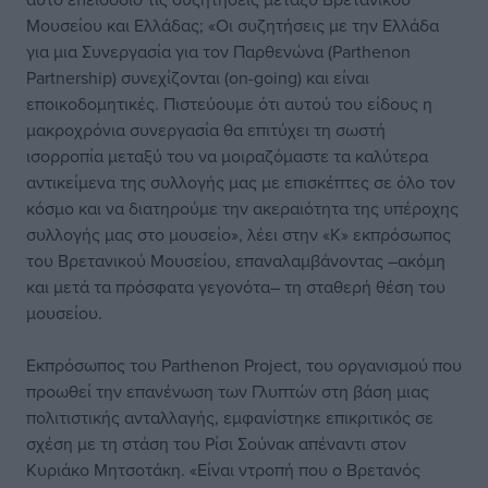
Μουσείου και Ελλάδας; «Οι συζητήσεις με την Ελλάδα
για μια Συνεργασία για τον Παρθενώνα (Parthenon
Partnership) συνεχίζονται (on-going) και είναι
εποικοδομητικές. Πιστεύουμε ότι αυτού του είδους η
μακροχρόνια συνεργασία θα επιτύχει τη σωστή
ισορροπία μεταξύ του να μοιραζόμαστε τα καλύτερα
αντικείμενα της συλλογής μας με επισκέπτες σε όλο τον
κόσμο και να διατηρούμε την ακεραιότητα της υπέροχης
συλλογής μας στο μουσείο», λέει στην «Κ» εκπρόσωπος
του Βρετανικού Μουσείου, επαναλαμβάνοντας –ακόμη
και μετά τα πρόσφατα γεγονότα– τη σταθερή θέση του
μουσείου.
Εκπρόσωπος του Parthenon Project, του οργανισμού που
προωθεί την επανένωση των Γλυπτών στη βάση μιας
πολιτιστικής ανταλλαγής, εμφανίστηκε επικριτικός σε
σχέση με τη στάση του Ρίσι Σούνακ απέναντι στον
Κυριάκο Μητσοτάκη. «Είναι ντροπή που ο Βρετανός