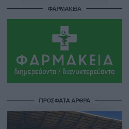
με αφορμή το Ειδικό Χωροταξικό Πλαίσιο για τον
ΦΑΡΜΑΚΕΙΑ
Τουρισμό
Τοπικές Ειδήσεις
•
πριν 2 ώρες
Νέα εποχή για το Νοσοκομείο Ρόδου: Έργα υποδομής,
ακτινοθεραπευτικό κέντρο και νέα μέτρα για τη
στελέχωση
Τοπικές Ειδήσεις
•
πριν 3 ώρες
Στη Δημοτική Επιτροπή η Ροδιακή Έπαυλη και το
Δίκτυο ΑμεΑ στη Μεσαιωνική Πόλη
Ρεπορτάζ
•
πριν 3 ώρες
Προσωρινά κρατούμενος ο 59χρονος που συνελήφθη
ΠΡΟΣΦΑΤΑ ΑΡΘΡΑ
με περισσότερο από 1,3 κιλό κοκαΐνης στη Ρόδο
Τοπικές Ειδήσεις
•
πριν 3 ώρες
Δεκατέσσερα ονόματα στο τραπέζι για το ψηφοδέλτιο