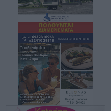
Φοιτητική στέγη: «Φωτιά» τα ενοίκια σε Αθήνα και
Θεσσαλονίκη – Έως 800 ευρώ στο Ρέθυμνο
Ειδήσεις
•
πριν 1 ώρα
Η Τουρκία σε νέο «κρεσέντο» προκλήσεων στο Αιγαίο
με 18 παραβάσεις και παραβιάσεις
Ειδήσεις
•
πριν 1 ώρα
Θερινές εκπτώσεις 2026 έως τις 31 Αυγούστου – Τι
πρέπει να προσέξουν οι καταναλωτές
Ειδήσεις
•
πριν 1 ώρα
ΑΔΜΗΕ: Ολοκληρώνεται η ηλεκτρική διασύνδεση των
Κυκλάδων, τα οφέλη
Ειδήσεις
•
πριν 1 ώρα
Πόσοι Ευρωπαίοι «αντέχουν» διακοπές στο εξωτερικό