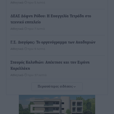
Αθλητικά
•
πριν 5 λεπτά
ΔΕΑΣ Δάφνη Ρόδου: Η Ευαγγελία Τετράδη στο
τεχνικό επιτελείο
Αθλητικά
•
πριν 7 λεπτά
Γ.Σ. Διαγόρας: Το οργανόγραμμα των Ακαδημιών
Αθλητικά
•
πριν 9 λεπτά
Σταυρός Καλυθιών: Απέκτησε και την Ειρήνη
Καρελλάκη
Αθλητικά
•
πριν 37 λεπτά
Περισσότερες ειδήσεις
Πρωτάθλημα Καλαθοσφαίρισης Δικηγορικών
Συλλόγων Ελλάδας και Κύπρου: Η Ρόδος φιλοξένησε
με επιτυχία την 17η διοργάνωση
Αθλητικά
•
πριν 51 λεπτά