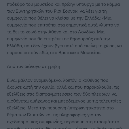
πρόεδρο του μουσείου και πρώην υπουργό με το κόμμα
των Συντηρητικών του Ρίσι Σούνακ, να λέει για τη
συμφωνία που θέλει να κλείσει με την Ελλάδα: «Μια
συμφωνία που επιτρέπει στα σημαντικά αυτά γλυπτά να
τα δει το κοινό στην Αθήνα και στο Λονδίνο. Μια
συμφωνία που θα επιτρέπει σε θησαυρούς από την
Ελλάδα, που δεν έχουν βγει ποτέ από εκείνη τη χώρα, να
παρουσιαστούν εδώ, στο Βρετανικό Μουσείο».
Από τον διάλογο στη ρήξη
Είναι μάλλον αναμενόμενο, λοιπόν, ο καθένας που
άκουσε αυτή την ομιλία, αλλά και που παρακολουθεί τις
εξελίξεις στις διαπραγματεύσεις των δύο πλευρών, να
αισθάνεται αμήχανος και μπερδεμένος με τις τελευταίες
εξελίξεις. Μετά την περυσινή (υπερ)κινητικότητα στο
θέμα των Γλυπτών και τις πληροφορίες για τον
σχεδιασμό μιας συμφωνίας, περάσαμε στη στασιμότητα
και χθες στη ρήξη. Θα επηρεάσει, άραγε, το διπλωματικό