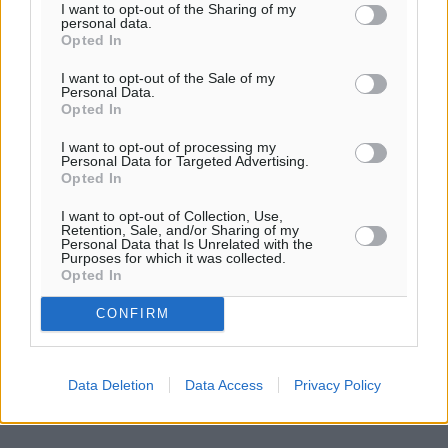
I want to opt-out of the Sharing of my
ορθολογικό τρόπο να πάμε μπροστά».
personal data.
Opted In
Αυτό που εννοεί ο Οσμπορν είναι ότι η «υβριδική», όπως
I want to opt-out of the Sale of my
Personal Data.
έχει ονομαστεί, συμφωνία θα σέβεται τις κόκκινες
Opted In
γραμμές των δύο πλευρών, δηλαδή το ιδιοκτησιακό
ζήτημα, που είναι εξαιρετικά σοβαρό και ακανθώδες. Η
I want to opt-out of processing my
Personal Data for Targeted Advertising.
Ελλάδα δεν μπορεί να αποδεχθεί κανενός είδους
Opted In
«δανεισμό» των Γλυπτών του Παρθενώνα, καθώς έτσι θα
αναγνωρίζει τη βρετανική κυριότητα επί των
I want to opt-out of Collection, Use,
Retention, Sale, and/or Sharing of my
αρχαιοτήτων. Από την άλλη, το Βρετανικό Μουσείο δεν
Personal Data that Is Unrelated with the
Purposes for which it was collected.
θέλει να εμφανιστεί οποιαδήποτε απομάκρυνση των
Opted In
Γλυπτών ως μόνιμη «απόσπαση» από τη συλλογή του,
διότι τότε θα παραβιάζει τη νομοθεσία που διέπει τη
CONFIRM
λειτουργία του (νόμος 1963). Γι’ αυτό και η βρετανική
πλευρά επαναλαμβάνει με κάθε ευκαιρία και σε όλους
τους τόνους ότι δεν θα προχωρήσει σε νομοθετική
Data Deletion
Data Access
Privacy Policy
αλλαγή για να διευκολύνει οποιαδήποτε συμφωνία.