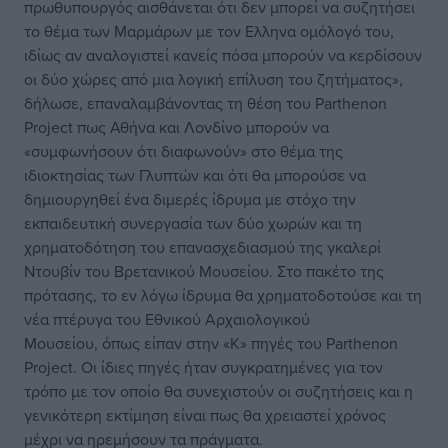
πρωθυπουργός αισθάνεται ότι δεν μπορεί να συζητήσει
το θέμα των Μαρμάρων με τον Ελληνα ομόλογό του,
ιδίως αν αναλογιστεί κανείς πόσα μπορούν να κερδίσουν
οι δύο χώρες από μια λογική επίλυση του ζητήματος»,
δήλωσε, επαναλαμβάνοντας τη θέση του Parthenon
Project πως Αθήνα και Λονδίνο μπορούν να
«συμφωνήσουν ότι διαφωνούν» στο θέμα της
ιδιοκτησίας των Γλυπτών και ότι θα μπορούσε να
δημιουργηθεί ένα διμερές ίδρυμα με στόχο την
εκπαιδευτική συνεργασία των δύο χωρών και τη
χρηματοδότηση του επανασχεδιασμού της γκαλερί
Ντουβίν του Βρετανικού Μουσείου. Στο πακέτο της
πρότασης, το εν λόγω ίδρυμα θα χρηματοδοτούσε και τη
νέα πτέρυγα του Εθνικού Αρχαιολογικού
Μουσείου, όπως είπαν στην «Κ» πηγές του Parthenon
Project. Οι ίδιες πηγές ήταν συγκρατημένες για τον
τρόπο με τον οποίο θα συνεχιστούν οι συζητήσεις και η
γενικότερη εκτίμηση είναι πως θα χρειαστεί χρόνος
μέχρι να ηρεμήσουν τα πράγματα.