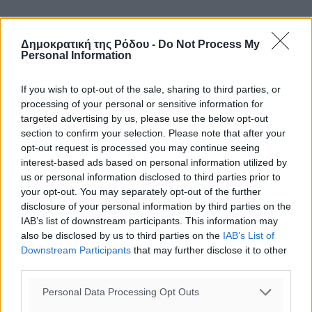
«Οι συζητήσεις με την Ελλάδα για μια Συνεργασία για
τον Παρθενώνα συνεχίζονται και είναι
Δημοκρατική της Ρόδου -
Do Not Process My
Personal Information
εποικοδομητικές», λέει στην «Κ» εκπρόσωπος του
Βρετανικού Μουσείου.
If you wish to opt-out of the sale, sharing to third parties, or
processing of your personal or sensitive information for
Ποια είναι όμως αυτή η «συμφωνία» την οποία όλοι
targeted advertising by us, please use the below opt-out
επιθυμούν, αλλά δεν καταφέρνουν; Ο Τζορτζ Οσμπορν
section to confirm your selection. Please note that after your
έχει περιγράψει τις αδρές γραμμές σε δημόσιες
opt-out request is processed you may continue seeing
παρεμβάσεις του. Στην πιο πρόσφατη από αυτές, στο
interest-based ads based on personal information utilized by
δείπνο με τους Trustees, μίλησε για μια συμφωνία που
us or personal information disclosed to third parties prior to
your opt-out. You may separately opt-out of the further
θα δώσει τη δυνατότητα πολιτιστικών ανταλλαγών με
disclosure of your personal information by third parties on the
την ελληνική πλευρά. Σκιαγράφησε και το νομικό
IAB’s list of downstream participants. This information may
κομμάτι της συμφωνίας των δύο πλευρών, λέγοντας ότι
also be disclosed by us to third parties on the
IAB’s List of
«αναζητούμε μια συνεργασία με τους Ελληνες φίλους
Downstream Participants
that may further disclose it to other
μας με την οποία κανείς δεν θα χρειάζεται να παραιτηθεί
third parties.
από τις αξιώσεις του, δεν θα χρειάζεται αλλαγή σε
Personal Data Processing Opt Outs
νόμους που δεν είναι ευθύνη μας να γράψουμε, αλλά
που θα βρίσκει έναν πρακτικό, πραγματιστικό και