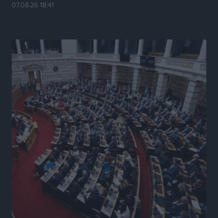
Κυριάκος Μητσοτάκης: Ανάσα στα Χανιά, αλλά με το
07.08.26 18:41
βλέμμα στη ΔΕΘ και τις εκλογές του 2027
Ειδήσεις
•
πριν 20 ώρες
Γ. Χατζημάρκος από το Μέγαρο Μαξίμου: “Ο
τουρισμός μπορεί να γίνει ο μεγαλύτερος πελάτης της
ελληνικής βιομηχανίας”
Τοπικές Ειδήσεις
•
πριν 20 ώρες
Έρευνα ΕΟΤ: Οι Ευρωπαίοι ταξιδιώτες «ψηφίζουν»
Ελλάδα
Ειδήσεις
•
πριν 20 ώρες
Άκυρες οι εγκύκλιοι που δεν αναρτώνται,
υποχρεωτική η δημοσίευσή τους από την 1η
Οκτωβρίου
Ειδήσεις
•
πριν 20 ώρες