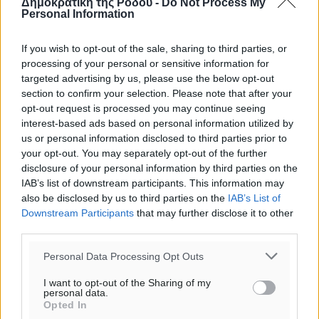
Δημοκρατική της Ρόδου -
Do Not Process My
Personal Information
o καιρός τώρα:
24
°
If you wish to opt-out of the sale, sharing to third parties, or
αίθριος καιρός
processing of your personal or sensitive information for
targeted advertising by us, please use the below opt-out
39
%
section to confirm your selection. Please note that after your
13
km/h
opt-out request is processed you may continue seeing
ΝΔ
interest-based ads based on personal information utilized by
25
27
°/
°
us or personal information disclosed to third parties prior to
06:18
your opt-out. You may separately opt-out of the further
disclosure of your personal information by third parties on the
20:06
IAB’s list of downstream participants. This information may
πρόγνωση:
also be disclosed by us to third parties on the
IAB’s List of
33
°
Downstream Participants
that may further disclose it to other
ΚΥ
third parties.
29
°
ΔΕ
Personal Data Processing Opt Outs
29
°
I want to opt-out of the Sharing of my
ΤΡ
personal data.
Opted In
28
°