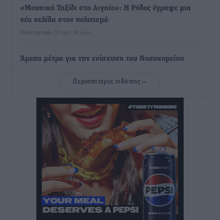
«Μουσικό Ταξίδι στο Αιγαίο»: Η Ρόδος έγραψε μια
νέα σελίδα στον πολιτισμό
Πολιτιστικά
•
πριν 14 ώρες
Άμεσα μέτρα για την ενίσχυση του Νοσοκομείου
Ρόδου και αντιμετώπιση των ελλείψεων προσωπικού
Περισσότερες ειδήσεις
ανακοίνωσε ο Άδωνις Γεωργιάδης
Τοπικές Ειδήσεις
•
πριν 14 ώρες
Iατρικός Σύλλογος Ροδου προς Α. Γεωργιάδη:
Στρατηγικές Προτάσεις για την Ενίσχυση της
Δημόσιας Υγείας στη Νησιωτική Ελλάδα και στα
Νοσοκομεία της Γ΄ Ζώνης
Τοπικές Ειδήσεις
•
πριν 14 ώρες
Πάνθηρες: Ξεκίνησαν αισιόδοξοι για την παρθενική
“πτήση” τους
Αθλητικά
•
πριν 14 ώρες