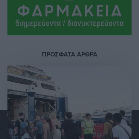
Σι Τζέι Χάρις: «Να πανηγυρίσουμε πολλές νίκες μαζί»
Αθλητικά
•
πριν 18 ώρες
Ροδήλιος: Ο απολογισμός από το Πανελλήνιο
Πρωτάθλημα Πίστας
Αθλητικά
•
πριν 18 ώρες
ΠΡΟΣΦΑΤΑ ΑΡΘΡΑ
Διαγόρας: Μετεγγραφικό ντεμαράζ
Αθλητικά
•
πριν 18 ώρες
Γ.Σ. Διαγόρας: Εντατική προετοιμασία και επιστροφή
Ρίζου στις Ακαδημίες
Αθλητικά
•
πριν 18 ώρες
Εθνική Ανδρών: Ραντεβού στο Telekom Center Athens
Αθλητικά
•
πριν 18 ώρες