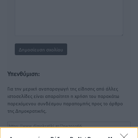
Υπενθύμιση:
Για την μερική αναπαραγωγή της είδησης από άλλες
ιστοσελίδες είναι απαραίτητη η χρήση του παρακάτω
παρεχόμενου συνδέσμου παραπομπής προς το άρθρο
της Δημοκρατικής.