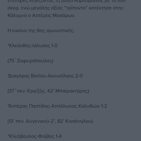
επιτυχίες λυγίζοντας τη Δόξα Καρδάμαινας με το ίδιο
σκορ, ενώ μεγάλης αξίας “τρίποντο” κατέκτησε στην
Κάλυμνο ο Αστέρας Μασάρων.
Η εικόνα της 6ης αγωνιστικής:
*Κλεάνθης-Ιάλυσος 1-0
(75΄Ζαφειρόπουλος)
*Διαγόρας Βατίου-Ακουσίλαος 2-0
(37΄πεν. Κριεζής, 42′ Μπαϊρακτάρης)
*Αστέρας Παστίδας-Απόλλωνας Καλυθιών 1-2
(13′ πεν. Αυγενικού-2′, 82′ Κιοσέογλου)
*Κλεόβουλος-Φοίβος 1-4