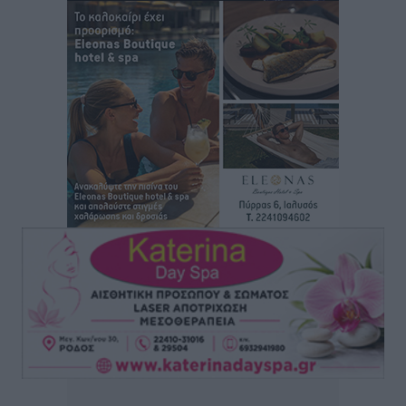
Άρης Αρχαγγέλου: Στο πλευρό του άτυχου Ιάκωβου
Θωμά
Αθλητικά
•
πριν 15 ώρες
Φοίβος: Η μεγάλη επιστροφή του Μπρένο Σαλβατιέρα
Αθλητικά
•
πριν 15 ώρες
Κλεάνθης: Έτοιμες οι κάρτες διαρκείας της νέας
σεζόν
Αθλητικά
•
πριν 15 ώρες
Ατρόμητος Διμυλιάς: Ο Μαργαρίτης και μία
αδιαπραγμάτευτη φιλοσοφία
Αθλητικά
•
πριν 15 ώρες
Γ.Σ. Διαγόρας: Επέστρεψε στις Ακαδημίες η Ειρήνη