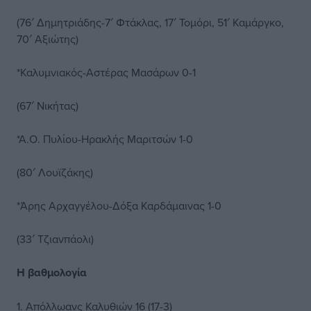
(76′ Δημητριάδης-7′ Φτάκλας, 17′ Τομόρι, 51′ Καμάργκο,
70′ Αξιώτης)
*Καλυμνιακός-Αστέρας Μασάρων 0-1
(67′ Νικήτας)
*Α.Ο. Πυλίου-Ηρακλής Μαριτσών 1-0
(80′ Λουϊζάκης)
*Άρης Αρχαγγέλου-Δόξα Καρδάμαινας 1-0
(33′ Τζιανπάολι)
Η βαθμολογία
1. Απόλλωανς Καλυθιών 16 (17-3)