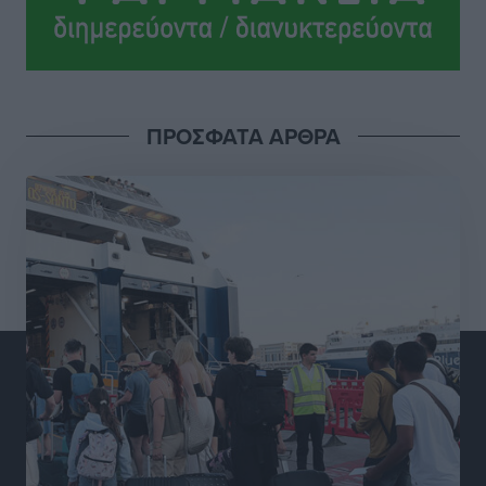
Ροδήλιος: Ο απολογισμός από το Πανελλήνιο
Πρωτάθλημα Πίστας
Αθλητικά
•
πριν 6 ώρες
ΠΡΟΣΦΑΤΑ ΑΡΘΡΑ
Διαγόρας: Μετεγγραφικό ντεμαράζ
Αθλητικά
•
πριν 6 ώρες
Γ.Σ. Διαγόρας: Εντατική προετοιμασία και επιστροφή
Ρίζου στις Ακαδημίες
Αθλητικά
•
πριν 6 ώρες
Εθνική Ανδρών: Ραντεβού στο Telekom Center Athens
Αθλητικά
•
πριν 6 ώρες
ΕΠΟ: Απέσυρε τη στήριξή της στην υποψηφιότητα
του Ινφαντίνο