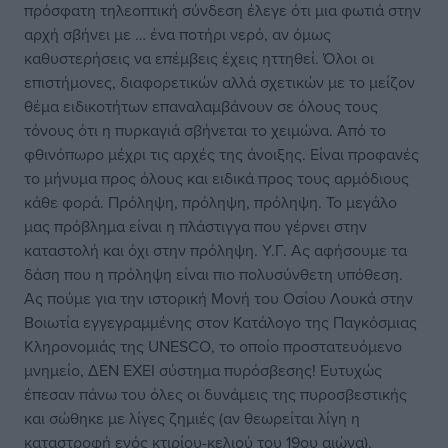
πρόσφατη τηλεοπτική σύνδεση έλεγε ότι μια φωτιά στην
αρχή σβήνει με … ένα ποτήρι νερό, αν όμως
καθυστερήσεις να επέμβεις έχεις ηττηθεί. Όλοι οι
επιστήμονες, διαφορετικών αλλά σχετικών με το μείζον
θέμα ειδικοτήτων επαναλαμβάνουν σε όλους τους
τόνους ότι η πυρκαγιά σβήνεται το χειμώνα. Από το
φθινόπωρο μέχρι τις αρχές της άνοιξης. Είναι προφανές
το μήνυμα προς όλους και ειδικά προς τους αρμόδιους
κάθε φορά. Πρόληψη, πρόληψη, πρόληψη. Το μεγάλο
μας πρόβλημα είναι η πλάστιγγα που γέρνει στην
καταστολή και όχι στην πρόληψη. Υ.Γ. Ας αφήσουμε τα
δάση που η πρόληψη είναι πιο πολυσύνθετη υπόθεση.
Ας πούμε για την ιστορική Μονή του Οσίου Λουκά στην
Βοιωτία εγγεγραμμένης στον Κατάλογο της Παγκόσμιας
Κληρονομιάς της UNESCO, το οποίο προστατευόμενο
μνημείο, ΔΕΝ ΕΧΕΙ σύστημα πυρόσβεσης! Ευτυχώς
έπεσαν πάνω του όλες οι δυνάμεις της πυροσβεστικής
και σώθηκε με λίγες ζημιές (αν θεωρείται λίγη η
καταστροφή ενός κτιρίου-κελιού του 19ου αιώνα).