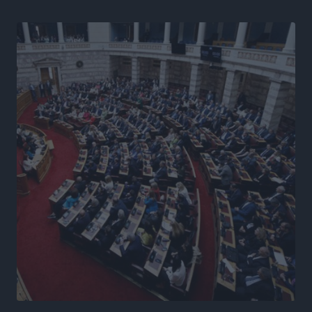
Ειδήσεις
•
πριν 7 ώρες
Γ. Χατζημάρκος από το Μέγαρο Μαξίμου: “Ο
τουρισμός μπορεί να γίνει ο μεγαλύτερος πελάτης της
ελληνικής βιομηχανίας”
Τοπικές Ειδήσεις
•
πριν 7 ώρες
Έρευνα ΕΟΤ: Οι Ευρωπαίοι ταξιδιώτες «ψηφίζουν»
Ελλάδα
Ειδήσεις
•
πριν 8 ώρες
Άκυρες οι εγκύκλιοι που δεν αναρτώνται,
υποχρεωτική η δημοσίευσή τους από την 1η
Οκτωβρίου
Ειδήσεις
•
πριν 8 ώρες
Καύσιμα: «Καίνε» οι τιμές και στα νησιά μας – Γιατί
δεν πέφτουν και πότε μπορεί να έρθει αποκλιμάκωση