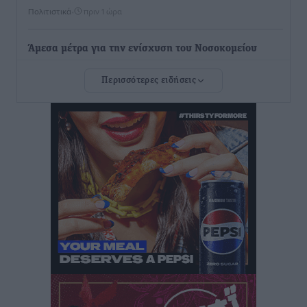
Πολιτιστικά
•
πριν 1 ώρα
Άμεσα μέτρα για την ενίσχυση του Νοσοκομείου
Ρόδου και αντιμετώπιση των ελλείψεων προσωπικού
Περισσότερες ειδήσεις
ανακοίνωσε ο Άδωνις Γεωργιάδης
Τοπικές Ειδήσεις
•
πριν 2 ώρες
Iατρικός Σύλλογος Ροδου προς Α. Γεωργιάδη:
Στρατηγικές Προτάσεις για την Ενίσχυση της
Δημόσιας Υγείας στη Νησιωτική Ελλάδα και στα
Νοσοκομεία της Γ΄ Ζώνης
Τοπικές Ειδήσεις
•
πριν 2 ώρες
Πάνθηρες: Ξεκίνησαν αισιόδοξοι για την παρθενική
“πτήση” τους
Αθλητικά
•
πριν 2 ώρες