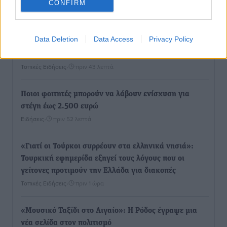
Τι αλλάζει το χωροταξικό στις τουριστικές επενδύσεις
CONFIRM
Τοπικές Ειδήσεις
•
πριν 21 λεπτά
Data Deletion
Data Access
Privacy Policy
ΥΠΑΑΤ: 12,5 εκατ. ευρώ στις 13 Περιφέρειες για μέτρα
βιοασφάλειας
Τοπικές Ειδήσεις
•
πριν 43 λεπτά
Ποιοι φοιτητές μπορούν να λάβουν ενίσχυση για
στέγη έως 2.500 ευρώ
Ειδήσεις
•
πριν 52 λεπτά
«Γιατί οι Τούρκοι συρρέουν στα ελληνικά νησιά»:
Τουρκική εφημερίδα εξηγεί τους λόγους που οι
γείτονες προτιμούν την Ελλάδα για διακοπές
Τοπικές Ειδήσεις
•
πριν 1 ώρα
«Μουσικό Ταξίδι στο Αιγαίο»: Η Ρόδος έγραψε μια
νέα σελίδα στον πολιτισμό