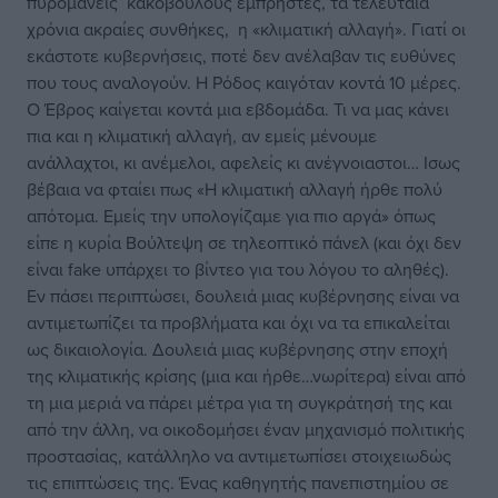
πυρομανείς κακόβουλους εμπρηστές, τα τελευταία
χρόνια ακραίες συνθήκες, η «κλιματική αλλαγή». Γιατί οι
εκάστοτε κυβερνήσεις, ποτέ δεν ανέλαβαν τις ευθύνες
που τους αναλογούν. Η Ρόδος καιγόταν κοντά 10 μέρες.
Ο Έβρος καίγεται κοντά μια εβδομάδα. Τι να μας κάνει
πια και η κλιματική αλλαγή, αν εμείς μένουμε
ανάλλαχτοι, κι ανέμελοι, αφελείς κι ανέγνοιαστοι… Ισως
βέβαια να φταίει πως «Η κλιματική αλλαγή ήρθε πολύ
απότομα. Εμείς την υπολογίζαμε για πιο αργά» όπως
είπε η κυρία Βούλτεψη σε τηλεοπτικό πάνελ (και όχι δεν
είναι fake υπάρχει το βίντεο για του λόγου το αληθές).
Εν πάσει περιπτώσει, δουλειά μιας κυβέρνησης είναι να
αντιμετωπίζει τα προβλήματα και όχι να τα επικαλείται
ως δικαιολογία. Δουλειά μιας κυβέρνησης στην εποχή
της κλιματικής κρίσης (μια και ήρθε…νωρίτερα) είναι από
τη μια μεριά να πάρει μέτρα για τη συγκράτησή της και
από την άλλη, να οικοδομήσει έναν μηχανισμό πολιτικής
προστασίας, κατάλληλο να αντιμετωπίσει στοιχειωδώς
τις επιπτώσεις της. Ένας καθηγητής πανεπιστημίου σε