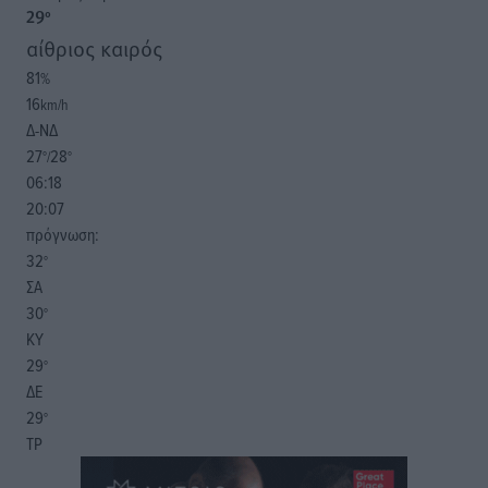
29
°
αίθριος καιρός
81
%
16
km/h
Δ-ΝΔ
27
28
°/
°
06:18
20:07
πρόγνωση:
32
°
ΣΑ
30
°
ΚΥ
29
°
ΔΕ
29
°
ΤΡ