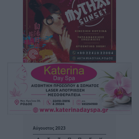
Άρης Αρχαγγέλου: Στο πλευρό του άτυχου Ιάκωβου
Θωμά
Αθλητικά
•
πριν 2 ώρες
Φοίβος: Η μεγάλη επιστροφή του Μπρένο Σαλβατιέρα
Αθλητικά
•
πριν 2 ώρες
Κλεάνθης: Έτοιμες οι κάρτες διαρκείας της νέας
σεζόν
Αθλητικά
•
πριν 2 ώρες
Ατρόμητος Διμυλιάς: Ο Μαργαρίτης και μία
αδιαπραγμάτευτη φιλοσοφία
Αθλητικά
•
πριν 2 ώρες
Γ.Σ. Διαγόρας: Επέστρεψε στις Ακαδημίες η Ειρήνη
Αύγουστος 2023
Παπαεμμανουήλ
Αθλητικά
•
πριν 3 ώρες