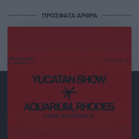
Πάνω από 1.500 έλεγχοι με drones σε 300 παραλίες
ΠΡΟΣΦΑΤΑ ΑΡΘΡΑ
κατά της αυθαίρετης κατάληψης του αιγιαλού – Τα
στοιχεία για τη Ρόδο
Τοπικές Ειδήσεις
•
πριν 2 ώρες
Συνεδριάζει η Δημοτική Επιτροπή Ρόδου την Δευτέρα
10 Αυγούστου
Τοπικές Ειδήσεις
•
πριν 3 ώρες
Ο Ακύλας στη Ρόδο 10 Αυγούστου στο βοηθητικό
στάδιο Διαγόρα
Πολιτιστικά
•
πριν 3 ώρες
Τη χρηματοδότηση των καμένων εκτάσεων στην
Κάλυμνο, των αναγκαίων αντιπλημμυρικών και
αντιδιαβρωτικών έργων και την άμεση ενίσχυση
αγροτών και κτηνοτρόφων που υπέστησαν ζημιές,