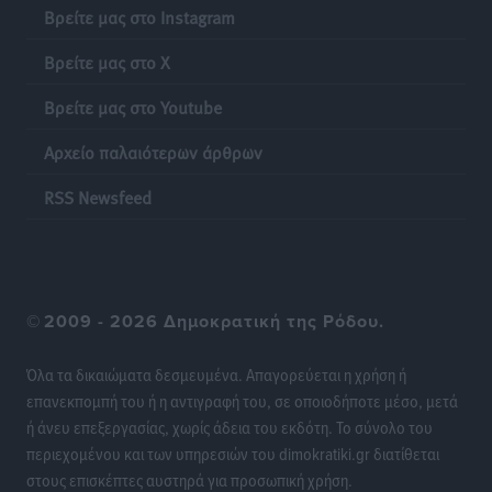
Βρείτε μας στο Instagram
Χειρουργικές ομάδες στην Κάλυμνο: Το νέο μοντέλο
Βρείτε μας στο X
του ΕΣΥ φέρνει τις επεμβάσεις κοντά στους νησιώτες
Ρεπορτάζ
•
πριν 6 ώρες
Βρείτε μας στο Youtube
Αρχείο παλαιότερων άρθρων
Οι χειροπέδες στην Πάρο έδεσαν τα χέρια όλης της
Αυτοδιοίκησης
RSS Newsfeed
Δημο-Κρίσεις
•
πριν 6 ώρες
Δωρεάν τριήμερη κτηνιατρική δράση στη Μεγίστη,
από τη Λέσχη Lions Καστελλορίζου
©
2009 - 2026 Δημοκρατική της Ρόδου.
Ρεπορτάζ
•
πριν 6 ώρες
Όλα τα δικαιώματα δεσμευμένα. Απαγορεύεται η χρήση ή
Στη Ρόδο σήμερα ο Υπουργός Υγείας Άδωνις
επανεκπομπή του ή η αντιγραφή του, σε οποιοδήποτε μέσο, μετά
Γεωργιάδης
ή άνευ επεξεργασίας, χωρίς άδεια του εκδότη. Το σύνολο του
Τοπικές Ειδήσεις
•
πριν 6 ώρες
περιεχομένου και των υπηρεσιών του dimokratiki.gr διατίθεται
στους επισκέπτες αυστηρά για προσωπική χρήση.