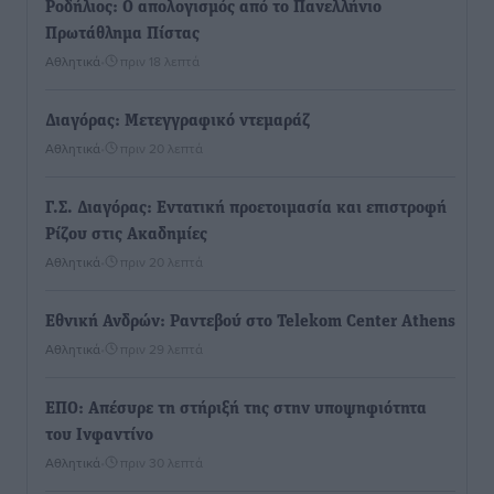
Ροδήλιος: Ο απολογισμός από το Πανελλήνιο
Πρωτάθλημα Πίστας
Αθλητικά
•
πριν 18 λεπτά
Διαγόρας: Μετεγγραφικό ντεμαράζ
Αθλητικά
•
πριν 20 λεπτά
Γ.Σ. Διαγόρας: Εντατική προετοιμασία και επιστροφή
Ρίζου στις Ακαδημίες
Αθλητικά
•
πριν 20 λεπτά
Εθνική Ανδρών: Ραντεβού στο Telekom Center Athens
Αθλητικά
•
πριν 29 λεπτά
ΕΠΟ: Απέσυρε τη στήριξή της στην υποψηφιότητα
του Ινφαντίνο
Αθλητικά
•
πριν 30 λεπτά