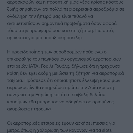
αεροσκαφών και η προοπτική μιας νέας κρίσης κόστους
ζωής σημαίνουν ότι πολλά περιφερειακά αεροδρόμια σε
ολόκληρη την ήπειρό μας είναι πιθανό να
αντιμετωπίσουν σημαντικά προβλήματα όσον αφορά
τόσο στην προσφορά όσο και στη ζήτηση. Για αυτά,
πρόκειται για μια υπαρξιακή απειλή».
Η προειδοποίηση των αεροδρομίων ήρθε ενώ ο
επικεφαλής του παγκόσμιου οργανισμού αεροπορικών
εταιρειών IATA, Γουίλι Γουόλς, δήλωσε ότι η τρέχουσα
κρίση δεν έχει ακόμη μειώσει τη ζήτηση για αεροπορικά
ταξίδια. Πρόσθεσε ότι οποιαδήποτε έλλειψη καυσίμων
αεροσκαφών θα επηρεάσει πρώτα την Ασία και στη
συνέχεια την Ευρώπη και ότι η επιβολή δελτίου
καυσίμων «θα μπορούσε να οδηγήσει σε ορισμένες
ακυρώσεις πτήσεων».
Οι αεροπορικές εταιρείες έχουν ασκήσει πιέσεις για
μέτρα όπως η χαλάρωση των κανόνων για τα slots