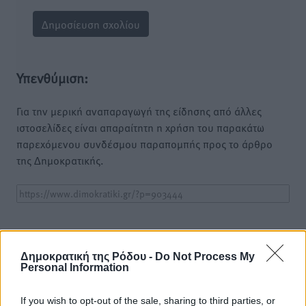
Υπενθύμιση:
Για την μερική αναπαραγωγή της είδησης από άλλες
ιστοσελίδες είναι απαραίτητη η χρήση του παρακάτω
παρεχόμενου συνδέσμου παραπομπής προς το άρθρο
της Δημοκρατικής.
o καιρός τώρα:
Δημοκρατική της Ρόδου -
Do Not Process My
30
°
Personal Information
αίθριος καιρός
If you wish to opt-out of the sale, sharing to third parties, or
83
%