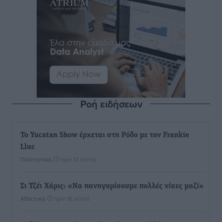
Ροή ειδήσεων
Το Yucatan Show έρχεται στη Ρόδο με τον Frankie
Lluc
Πολιτιστικά
•
πριν 13 λεπτά
Σι Τζέι Χάρις: «Να πανηγυρίσουμε πολλές νίκες μαζί»
Αθλητικά
•
πριν 16 λεπτά