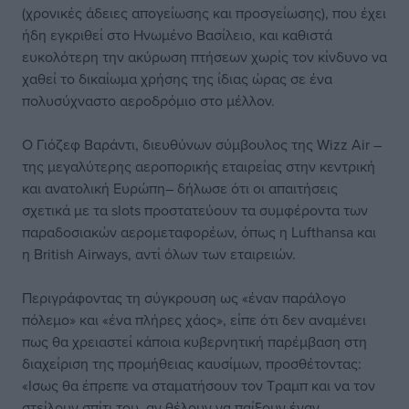
(χρονικές άδειες απογείωσης και προσγείωσης), που έχει
ήδη εγκριθεί στο Ηνωμένο Βασίλειο, και καθιστά
ευκολότερη την ακύρωση πτήσεων χωρίς τον κίνδυνο να
χαθεί το δικαίωμα χρήσης της ίδιας ώρας σε ένα
πολυσύχναστο αεροδρόμιο στο μέλλον.
Ο Γιόζεφ Βαράντι, διευθύνων σύμβουλος της Wizz Air –
της μεγαλύτερης αεροπορικής εταιρείας στην κεντρική
και ανατολική Ευρώπη– δήλωσε ότι οι απαιτήσεις
σχετικά με τα slots προστατεύουν τα συμφέροντα των
παραδοσιακών αερομεταφορέων, όπως η Lufthansa και
η British Airways, αντί όλων των εταιρειών.
Περιγράφοντας τη σύγκρουση ως «έναν παράλογο
πόλεμο» και «ένα πλήρες χάος», είπε ότι δεν αναμένει
πως θα χρειαστεί κάποια κυβερνητική παρέμβαση στη
διαχείριση της προμήθειας καυσίμων, προσθέτοντας:
«Ισως θα έπρεπε να σταματήσουν τον Τραμπ και να τον
στείλουν σπίτι του, αν θέλουν να παίξουν έναν