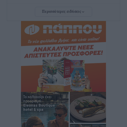
Φοίβος Κω: Το «ευχαριστώ» για το 9ο Kos 3X3
Περισσότερες ειδήσεις
Basketball Festival
Αθλητικά
•
πριν 32 λεπτά
6ο Kalymnos 3X3: Ολοκληρώθηκε με μεγάλη επιτυχία,
νικητές οι VAR!
Αθλητικά
•
πριν 37 λεπτά
Νέα αεροσκάφη, drones, δασοκομάντος: Τι έχει
αλλάξει στην Πολιτική Προστασί
Ειδήσεις
•
πριν 58 λεπτά
Άδωνις Γεωργιάδης στον RV: “Στο υπουργείο
εξετάζουμε την θεσμοθέτηση τρίτης κατηγορίας
κινήτρων, ειδικά για τα νοσοκομεία στα νησιά”
Τοπικές Ειδήσεις
•
πριν 1 ώρα