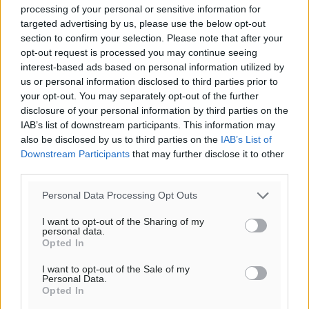
processing of your personal or sensitive information for
14
km/h
targeted advertising by us, please use the below opt-out
ΒΔ
section to confirm your selection. Please note that after your
30
32
°/
°
opt-out request is processed you may continue seeing
06:18
interest-based ads based on personal information utilized by
20:07
us or personal information disclosed to third parties prior to
πρόγνωση:
your opt-out. You may separately opt-out of the further
disclosure of your personal information by third parties on the
31
°
IAB’s list of downstream participants. This information may
ΣΑ
also be disclosed by us to third parties on the
IAB’s List of
30
°
Downstream Participants
that may further disclose it to other
ΚΥ
third parties.
29
°
ΔΕ
Personal Data Processing Opt Outs
29
°
I want to opt-out of the Sharing of my
ΤΡ
personal data.
Opted In
I want to opt-out of the Sale of my
Personal Data.
Opted In