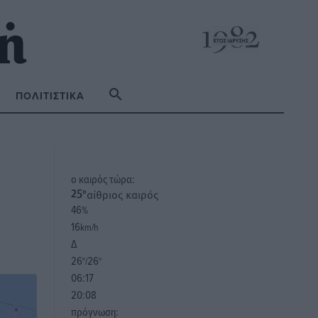
ΠΟΛΙΤΙΣΤΙΚΆ
o καιρός τώρα:
αίθριος καιρός
25
°
46
%
16
km/h
Δ
26
26
°/
°
06:17
20:08
πρόγνωση: