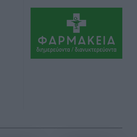
Ήλιο κάτω από τα δοκάρια
Αθλητικά
•
πριν 14 ώρες
Κατταβιά: Πρόεδρος ο Μανώλης
Φραντζής, απέκτησε τον νεαρό
Καρακασιάν
Αθλητικά
•
πριν 14 ώρες
Ιάλυσος: Ένας Οικονομίδης στο…
Οικονομίδειο!
Αθλητικά
•
πριν 14 ώρες
Ηρακλής Μαριτσών: “Πρώτη” με δύο
ακόμα παρόντες, πάει κανονικά στον
Σωτήρα
Αθλητικά
•
πριν 14 ώρες
Ανατροπές στη Δημοτική Επιτροπή