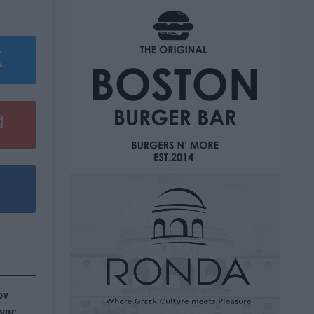
ον
ινας