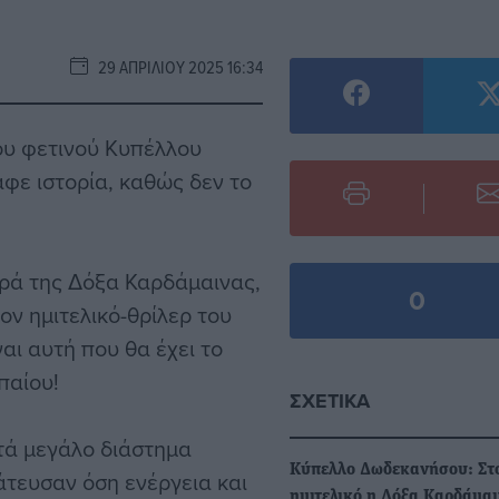
29 ΑΠΡΙΛΊΟΥ 2025 16:34
του φετινού Κυπέλλου
ε ιστορία, καθώς δεν το
ευρά της Δόξα Καρδάμαινας,
0
ον ημιτελικό-θρίλερ του
αι αυτή που θα έχει το
παίου!
ΣΧΕΤΙΚΆ
τά μεγάλο διάστημα
Κύπελλο Δωδεκανήσου: Στ
άτευσαν όση ενέργεια και
ημιτελικό η Δόξα Καρδάμα