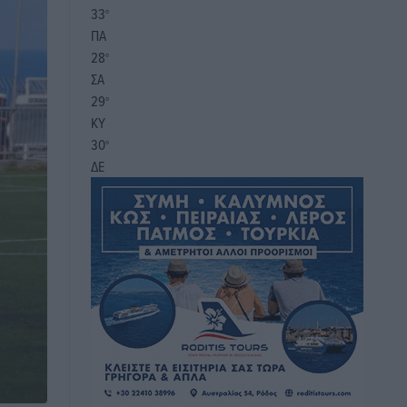
33
°
ΠΑ
28
°
ΣΑ
29
°
ΚΥ
30
°
ΔΕ