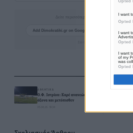
Opted 
I want t
Δείτε περισσότερα άρθρα μας στα αποτελέσ
Opted 
Add Dimokratiki.gr on Google ↗
Ακολουθήστ
I want 
Advertis
Opted 
Στο Google News πατήστε ★ Ακολουθ
I want t
of my P
was col
Opted 
Δ
ΑΘΛΗΤΙΚΆ
Ο.Φ. Ιστρίου: Καρέ ανανεώσεων σε
άξονα και μετόπισθεν
05.08.26 · 18:34
0
Σχολιασμός Άρθρου