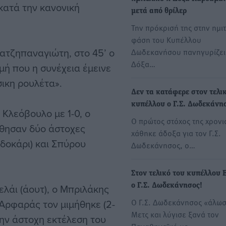
κατά την κανονική
μετά από θρίλερ
Την πρόκρισή της στην ημι
φάση του Κυπέλλου
ατζηπαναγιώτη, στο 45’ ο
Δωδεκανήσου πανηγυρίζει
Δόξα…
γμή που η συνέχεια έμεινε
σικη ρουλέτα».
Δεν τα κατάφερε στον τελι
κυπέλλου ο Γ.Σ. Δωδεκάνη
Κλεόβουλο με 1-0, ο
Ο πρώτος στόχος της χρονι
ύθησαν δύο άστοχες
χάθηκε άδοξα για τον Γ.Σ.
δοκάρι) και Σπύρου
Δωδεκάνησος, ο…
Στον τελικό του κυπέλλου 
ελάι (άουτ), ο Μπριλάκης
ο Γ.Σ. Δωδεκάνησος!
Ο Γ.Σ. Δωδεκάνησος «άλωσ
 Αρφαράς τον μιμήθηκε (2-
Μετς και λύγισε ξανά τον
την άστοχη εκτέλεση του