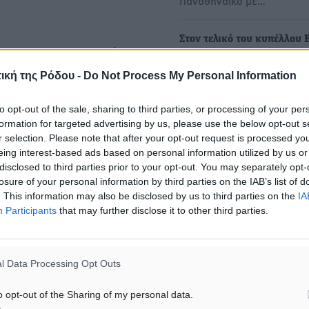
Παναθηναϊκό με…
Στον τελικό του κυπέλλου 
 και ο Χατζηπαναγιώτης για
στο σκάκι ο "Ιππότης"!
λής το 4-4.
ική της Ρόδου -
Do Not Process My Personal Information
Τεράστια επιτυχία για την 
ομάδα του Ιππότη Ρόδου η
to opt-out of the sale, sharing to third parties, or processing of your per
συμμετοχή του…
ελέσεων.
formation for targeted advertising by us, please use the below opt-out s
r selection. Please note that after your opt-out request is processed y
οκάρι της εστίας του
eing interest-based ads based on personal information utilized by us or
disclosed to third parties prior to your opt-out. You may separately opt-
 ευκαιρία, να γράφει το
losure of your personal information by third parties on the IAB’s list of
υ, όπως και τους φίλους
. This information may also be disclosed by us to third parties on the
IA
Participants
that may further disclose it to other third parties.
l Data Processing Opt Outs
#Ποδοσφαιρικός Τελικός
o opt-out of the Sharing of my personal data.