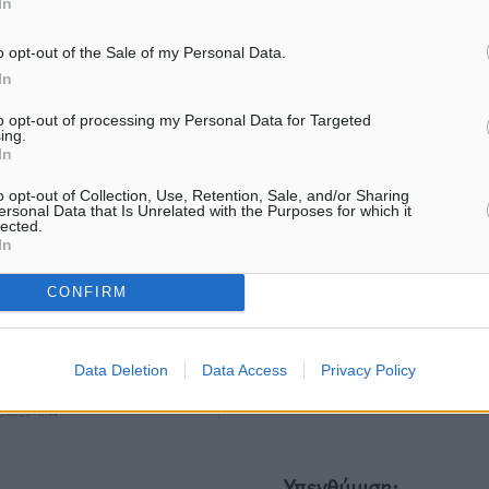
In
o opt-out of the Sale of my Personal Data.
ματα αναζήτησης
In
ε μας στο Google News ★ ↗
to opt-out of processing my Personal Data for Targeted
ing.
In
ήστε
o opt-out of Collection, Use, Retention, Sale, and/or Sharing
ersonal Data that Is Unrelated with the Purposes for which it
lected.
In
ΙΑΒΑΣΕ ΕΠΙΣΗΣ
CONFIRM
ΑΘΛΗΤΙΚΆ
ΑΘΛΗΤΙΚΆ
ΠΑΟΚ Ρόδου: Επιστροφή
Αναγέννηση Ασφενδιού: 
Data Deletion
Data Access
Privacy Policy
Τοντόροβ και άνοιγμα προς
Ζαχαρία Ήλιο κάτω από τα
χορηγούς
05.08.26 · 16:44
5.08.26 · 17:44
Υπενθύμιση: