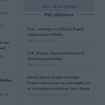
τελική
Ροή ειδήσεων
 η
Έτος – ορόσημο το 2025 για δωρεές
οργάνων στην Ελλάδα
Ειδήσεις
•
πριν 12 ώρες
κό του
σος!
Ο.Φ. Ιστρίου: Καρέ ανανεώσεων σε
άς
άξονα και μετόπισθεν
Αθλητικά
•
πριν 12 ώρες
Επικός Εργκίν Αταμάν στη Σύμη:
Ελλάδας
Έσπασε πιάτα μέχρι και στο κεφάλι του
σε εστιατόριο ακούγοντας Άννα Βίσση
ε» το
Τοπικές Ειδήσεις
•
πριν 12 ώρες