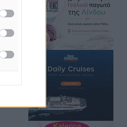
Κικίλιας: Μειώθηκαν κατά 34% οι
μεταναστευτικές ροές στα θαλάσσια
σύνορα
Ειδήσεις
•
πριν 13 ώρες
Κως: Γερμανός τουρίστας κέρδισε
αποζημίωση 900 ευρώ επειδή δεν
βρήκε ξαπλώστρες στις οικογενειακές
διακοπές του
Τοπικές Ειδήσεις
•
πριν 13 ώρες
Με
Ο γεωεντοπισμός μέσω 112 «έσωσε»
 δοκάρια
Δανό περιπατητή στη Ρόδο
Τοπικές Ειδήσεις
•
πριν 13 ώρες
Σύμη: Ανασύρθηκε σορός άνδρα –