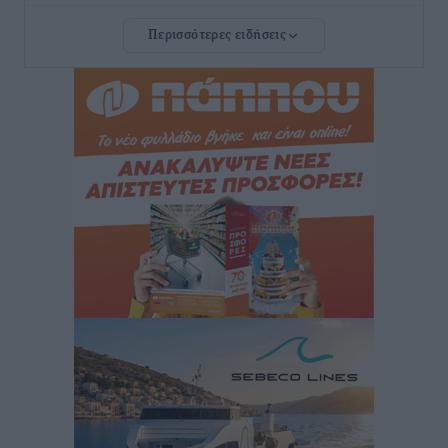
Ρόδου και αντιμετώπιση των ελλείψεων προσωπικού
Περισσότερες ειδήσεις
ανακοίνωσε ο Άδωνις Γεωργιάδης
Τοπικές Ειδήσεις
•
πριν 2 ώρες
Iατρικός Σύλλογος Ροδου προς Α. Γεωργιάδη:
Στρατηγικές Προτάσεις για την Ενίσχυση της
Δημόσιας Υγείας στη Νησιωτική Ελλάδα και στα
Νοσοκομεία της Γ΄ Ζώνης
Τοπικές Ειδήσεις
•
πριν 2 ώρες
Πάνθηρες: Ξεκίνησαν αισιόδοξοι για την παρθενική
“πτήση” τους
Αθλητικά
•
πριν 2 ώρες
Άρης Αρχαγγέλου: Στο πλευρό του άτυχου Ιάκωβου
Θωμά
Αθλητικά
•
πριν 2 ώρες