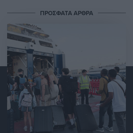
Αθλητικά
•
πριν 6 ώρες
ΠΡΟΣΦΑΤΑ ΑΡΘΡΑ
Διαγόρας: Μετεγγραφικό ντεμαράζ
Αθλητικά
•
πριν 6 ώρες
Γ.Σ. Διαγόρας: Εντατική προετοιμασία και επιστροφή
Ρίζου στις Ακαδημίες
Αθλητικά
•
πριν 6 ώρες
Εθνική Ανδρών: Ραντεβού στο Telekom Center Athens
Αθλητικά
•
πριν 6 ώρες
ΕΠΟ: Απέσυρε τη στήριξή της στην υποψηφιότητα
του Ινφαντίνο
Αθλητικά
•
πριν 6 ώρες
Φοίβος Κω: Το «ευχαριστώ» για το 9ο Kos 3X3