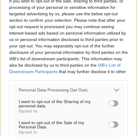
If you wish to opt-out of the sale, sharing to third parties, or
14
km/h
processing of your personal or sensitive information for
Δ-ΝΔ
targeted advertising by us, please use the below opt-out
27
27
°/
°
section to confirm your selection. Please note that after your
06:18
opt-out request is processed you may continue seeing
20:07
interest-based ads based on personal information utilized by
us or personal information disclosed to third parties prior to
πρόγνωση:
your opt-out. You may separately opt-out of the further
32
°
disclosure of your personal information by third parties on the
ΣΑ
IAB’s list of downstream participants. This information may
30
°
also be disclosed by us to third parties on the
IAB’s List of
ΚΥ
Downstream Participants
that may further disclose it to other
29
°
third parties.
ΔΕ
Personal Data Processing Opt Outs
29
°
ΤΡ
I want to opt-out of the Sharing of my
personal data.
Opted In
I want to opt-out of the Sale of my
Personal Data.
Opted In