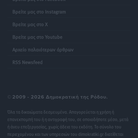
Ειδήσεις
•
πριν 10 ώρες
Βρείτε μας στο Instagram
Γονικές παροχές: Οι παγίδες στις μεταφορές
Βρείτε μας στο X
χρημάτων που μπορεί να κοστίσουν σε φόρο
Ειδήσεις
•
πριν 10 ώρες
Βρείτε μας στο Youtube
Αρχείο παλαιότερων άρθρων
Η επόμενη παγκόσμια δύναμη στα υδροπλάνα μπορεί
να είναι η Ελλάδα
RSS Newsfeed
Ειδήσεις
•
πριν 10 ώρες
Στη Σύμη η Φαίη Σκορδά επισκέφθηκε την Ιερά Μονή
του Πανορμίτη
©
2009 - 2026 Δημοκρατική της Ρόδου.
Τοπικές Ειδήσεις
•
πριν 10 ώρες
Όλα τα δικαιώματα δεσμευμένα. Απαγορεύεται η χρήση ή
Σερβία: Ανακάμπτουν οι τουριστικές ροές προς την
επανεκπομπή του ή η αντιγραφή του, σε οποιοδήποτε μέσο, μετά
Ελλάδα
ή άνευ επεξεργασίας, χωρίς άδεια του εκδότη. Το σύνολο του
Ειδήσεις
•
πριν 10 ώρες
περιεχομένου και των υπηρεσιών του dimokratiki.gr διατίθεται