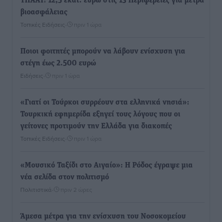
ΥΠΑΑΤ: 12,5 εκατ. ευρώ στις 13 Περιφέρειες για μέτρα
βιοασφάλειας
Τοπικές Ειδήσεις
•
πριν 1 ώρα
Ποιοι φοιτητές μπορούν να λάβουν ενίσχυση για
στέγη έως 2.500 ευρώ
Ειδήσεις
•
πριν 1 ώρα
«Γιατί οι Τούρκοι συρρέουν στα ελληνικά νησιά»:
Τουρκική εφημερίδα εξηγεί τους λόγους που οι
γείτονες προτιμούν την Ελλάδα για διακοπές
Τοπικές Ειδήσεις
•
πριν 1 ώρα
«Μουσικό Ταξίδι στο Αιγαίο»: Η Ρόδος έγραψε μια
νέα σελίδα στον πολιτισμό
Πολιτιστικά
•
πριν 2 ώρες
Άμεσα μέτρα για την ενίσχυση του Νοσοκομείου