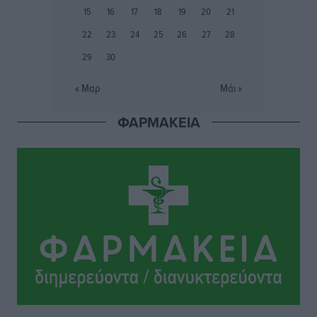
15
16
17
18
19
20
21
Συνελήφθη 37χρονη στη Ρόδο γιατί είχε αφήσει τα
22
23
24
25
26
27
28
τρία ανήλικα παιδιά της χωρίς επιτήρηση
29
30
Τοπικές Ειδήσεις
•
πριν 5 ώρες
« Μαρ
Μάι »
Σταυρός Καλυθιών: Απέκτησε την Φωτεινή Πιζάνια
ΦΑΡΜΑΚΕΙΑ
Αθλητικά
•
πριν 5 ώρες
Το Yucatan Show έρχεται στη Ρόδο με τον Frankie
Lluc
Πολιτιστικά
•
πριν 6 ώρες
Σι Τζέι Χάρις: «Να πανηγυρίσουμε πολλές νίκες μαζί»
Αθλητικά
•
πριν 6 ώρες
Ροδήλιος: Ο απολογισμός από το Πανελλήνιο
Πρωτάθλημα Πίστας