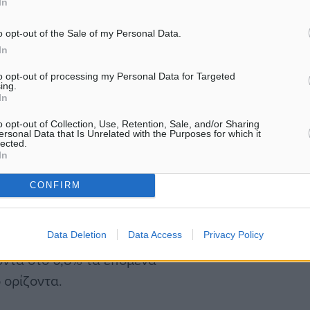
In
χώρα βίωσε μια
, αλλά εκτιμά ότι αυτή δεν
o opt-out of the Sale of my Personal Data.
ια. Παρά την υψηλή
In
ανεργίας, η Ελλάδα
to opt-out of processing my Personal Data for Targeted
ing.
ία του 2000, κάτι που
In
ους μετανάστες. Όπως
o opt-out of Collection, Use, Retention, Sale, and/or Sharing
οραστικής δύναμης, το
ersonal Data that Is Unrelated with the Purposes for which it
lected.
στο 96% του κοινοτικού
In
οσοστό είχε πέσει στο 69%
CONFIRM
Data Deletion
Data Access
Privacy Policy
 καθαρή μετανάστευση προς
οντά στο 0,8% τα επόμενα
 ορίζοντα.