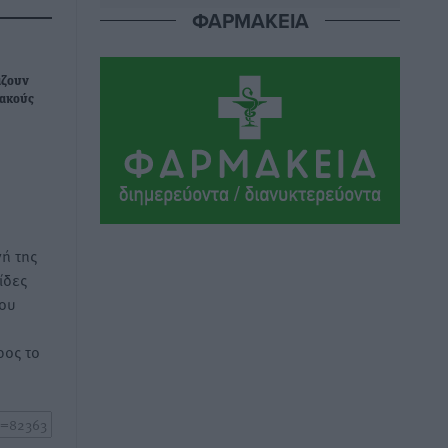
Τοπικές Ειδήσεις
•
πριν 6 ώρες
ΦΑΡΜΑΚΕΙΑ
Ακαθάριστα οικόπεδα: Τι γίνεται όταν
ο ιδιοκτήτης δεν τα καθαρίσει – Πώς
άζουν
ιακούς
κινούνται δήμοι και ΠΣ, ποιος
πληρώνει τον λογαριασμό
Τοπικές Ειδήσεις
•
πριν 6 ώρες
Πού κινούνται οι κρατήσεις last
minute σε Ελλάδα από Γερμανούς
ή της
Ειδήσεις
•
πριν 6 ώρες
ίδες
του
Οδηγός στη Ρόδο τράκαρε σταθμευμένο
αυτοκίνητο, παρέσυρε 72χρονο και
ος το
διέφυγε
Τοπικές Ειδήσεις
•
πριν 6 ώρες
Το νέο Ειδικό Χωροταξικό για τον