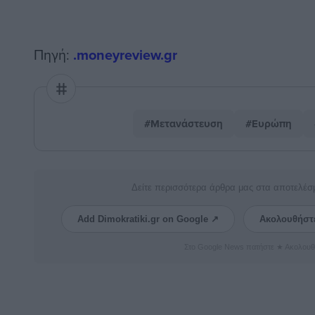
Πηγή:
.moneyreview.gr
#Μετανάστευση
#Ευρώπη
Δείτε περισσότερα άρθρα μας στα αποτελέσ
Add Dimokratiki.gr on Google ↗
Ακολουθήστ
Στο Google News πατήστε ★ Ακολουθ