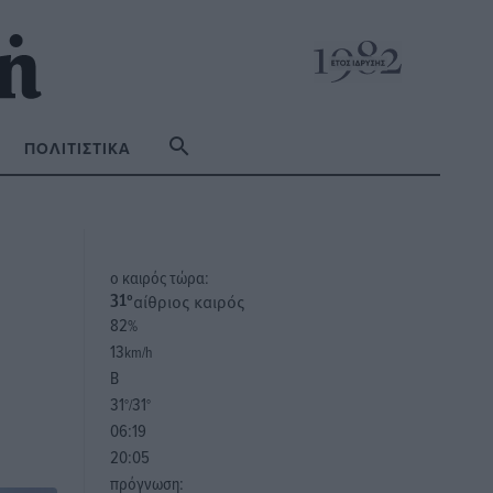
ΠΟΛΙΤΙΣΤΙΚΆ
o καιρός τώρα:
αίθριος καιρός
31
°
82
%
13
km/h
Β
31
31
°/
°
06:19
20:05
πρόγνωση: