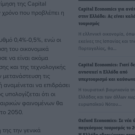
ίμηση της Capital
Capital Economics για ανά
ν χρόνο που προβλέπει η
στην Ελλάδα: Ας είναι καλ
τουρισμός
Η ελληνική οικονομία, όπω
ρυθμό 0,4%-0,5%, ενώ οι
εκείνες της Ισπανίας και τη
ωση του οικονομικά
Πορτογαλίας, θα…
σε να είναι ακόμα
ης και της τεχνολογικής
Capital Economics: Γιατί δ
ανησυχεί η Ελλάδα από
ν μετανάστευση τις
υπερτουρισμό και καύσων
ή αναμένεται να επιδράσει
Η τουριστική βιομηχανία τη
 υπολογίζεται ότι οι
Ελλάδας και των άλλων χω
καιρικών φαινομένων θα
ευρωπαϊκού Νότου…
 το 2050.
Oxford Economics: Σε νέα 
 της την γενικά
παγκόσμιος τουρισμός το 