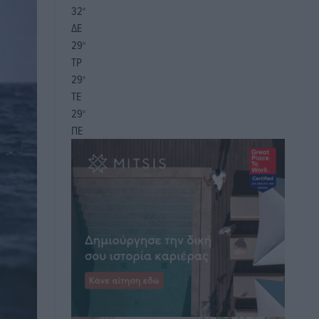
32
°
ΔΕ
29
°
ΤΡ
29
°
ΤΕ
29
°
ΠΕ