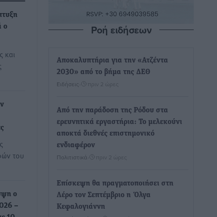
πτυξη
Ροή ειδήσεων
ά ο
ς και
Αποκαλυπτήρια για την «Ατζέντα
ς
2030» από το βήμα της ΔΕΘ
Ειδήσεις
•
πριν 2 ώρες
εν
Από την παράδοση της Ρόδου στα
ερευνητικά εργαστήρια: Το μελεκούνι
ες
αποκτά διεθνές επιστημονικό
ς
ενδιαφέρον
ρών του
Πολιτιστικά
•
πριν 2 ώρες
Επίσκεψη θα πραγματοποιήσει στη
ύψη ο
Λέρο τον Σεπτέμβριο η Όλγα
2026 –
Κεφαλογιάννη