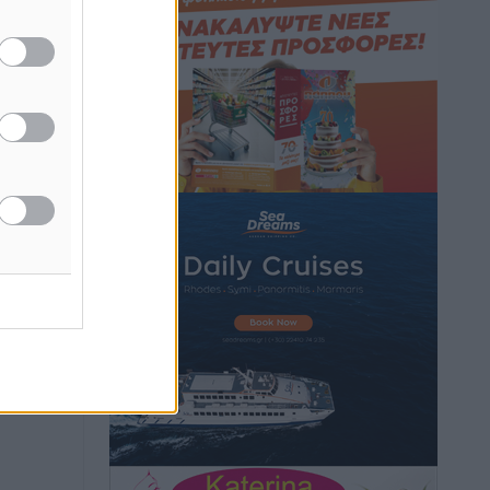
Καιρός: Επιμένουν οι υψηλές
θερμοκρασίες – Ισχυρά μελτέμια έως 9
μποφόρ, σε «Red Code» 6 περιοχές
Τοπικές Ειδήσεις
•
πριν 5 ώρες
Τα φοιτητικά ενοίκια «τινάζουν στον
αέρα» τους οικογενειακούς
προϋπολογισμούς
Ειδήσεις
•
πριν 5 ώρες
Δύο νέοι ξενώνες παραδόθηκαν στις
Ένοπλες Δυνάμεις στη νήσο Ρω
Τοπικές Ειδήσεις
•
πριν 5 ώρες
Συνεχίζεται η έξοδος του Αυγούστου –
Πάνω από 34.000 αναχωρούν σήμερα
μόνο από τον Πειραιά