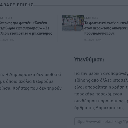
ΙΑΒΑΣΕ ΕΠΙΣΗΣ
ΕΙΔΉΣΕΙΣ
ΕΙΔΉΣΕΙΣ
Τουρνάς για φωτιές: «Κανένα
Τα φοιτητικά ενοίκια «τιν
περιθώριο εφησυχασμού» – Σε
στον αέρα» τους οικογενε
πλήρη ετοιμότητα ο μηχανισμός
προϋπολογισμούς
9.08.26 · 11:12
09.08.26 · 10:24
Υπενθύμιση:
Για την μερική αναπαραγωγ
ή. Η Δημοκρατική δεν υιοθετεί
είδησης από άλλες ιστοσελ
υμε όποια σχόλια θεωρούμε
είναι απαραίτητη η χρήση 
οίηση. Χρήστες που δεν τηρούν
παρακάτω παρεχόμενου
συνδέσμου παραπομπής πρ
άρθρο της Δημοκρατικής.