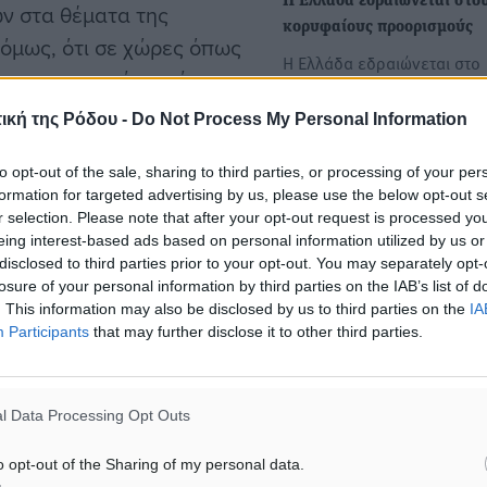
Η Ελλάδα εδραιώνεται στο
ν στα θέματα της
κορυφαίους προορισμούς
 όμως, ότι σε χώρες όπως
Η Ελλάδα εδραιώνεται στο
καν σημαντικά παρά τις
παγκόσμιο Top-10 των
ν τις ροές.
δημοφιλέστερων προορισμ
ική της Ρόδου -
Do Not Process My Personal Information
το 2026,…
μεις που ενισχύουν τη
to opt-out of the sale, sharing to third parties, or processing of your per
formation for targeted advertising by us, please use the below opt-out s
Κύμα αγανάκτησης– Αυτοσ
ναντι της πολιτικής
r selection. Please note that after your opt-out request is processed y
καταυλισμοί στο κέντρο τη
ειώνουν οι αναλυτές της
eing interest-based ads based on personal information utilized by us or
- Τι δηλώνουν εκπρόσωποι
disclosed to third parties prior to your opt-out. You may separately opt-
εμπορικού κόσμου, ο…
losure of your personal information by third parties on the IAB’s list of
. This information may also be disclosed by us to third parties on the
IA
«Δεν αντέχεται αυτή η κατ
Participants
that may further disclose it to other third parties.
ευτικών ροών θα είναι
αλλά τι να κάνουν κι αυτοί
γαλία να έχουν
ς προβλέπονται οι ροές
l Data Processing Opt Outs
o opt-out of the Sharing of my personal data.