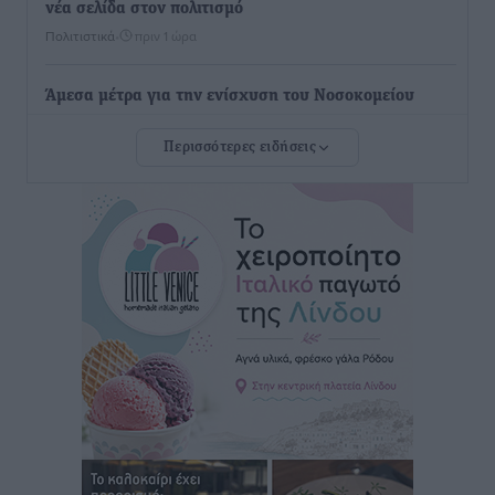
νέα σελίδα στον πολιτισμό
Πολιτιστικά
•
πριν 1 ώρα
Άμεσα μέτρα για την ενίσχυση του Νοσοκομείου
Ρόδου και αντιμετώπιση των ελλείψεων προσωπικού
Περισσότερες ειδήσεις
ανακοίνωσε ο Άδωνις Γεωργιάδης
Τοπικές Ειδήσεις
•
πριν 1 ώρα
Iατρικός Σύλλογος Ροδου προς Α. Γεωργιάδη:
Στρατηγικές Προτάσεις για την Ενίσχυση της
Δημόσιας Υγείας στη Νησιωτική Ελλάδα και στα
Νοσοκομεία της Γ΄ Ζώνης
Τοπικές Ειδήσεις
•
πριν 2 ώρες
Πάνθηρες: Ξεκίνησαν αισιόδοξοι για την παρθενική
“πτήση” τους
Αθλητικά
•
πριν 2 ώρες