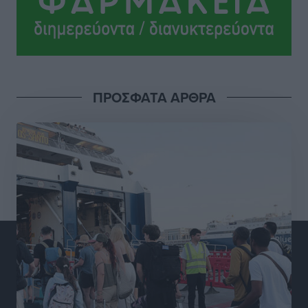
Αθλητικά
•
πριν 5 ώρες
Ροδήλιος: Ο απολογισμός από το Πανελλήνιο
Πρωτάθλημα Πίστας
Αθλητικά
•
πριν 5 ώρες
ΠΡΟΣΦΑΤΑ ΑΡΘΡΑ
Διαγόρας: Μετεγγραφικό ντεμαράζ
Αθλητικά
•
πριν 5 ώρες
Γ.Σ. Διαγόρας: Εντατική προετοιμασία και επιστροφή
Ρίζου στις Ακαδημίες
Αθλητικά
•
πριν 5 ώρες
Εθνική Ανδρών: Ραντεβού στο Telekom Center Athens
Αθλητικά
•
πριν 6 ώρες
ΕΠΟ: Απέσυρε τη στήριξή της στην υποψηφιότητα
του Ινφαντίνο