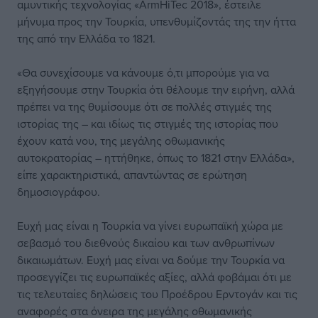
αμυντικής τεχνολογίας «ArmHiTec 2018», έστειλε
μήνυμα προς την Τουρκία, υπενθυμίζοντάς της την ήττα
της από την Ελλάδα το 1821.
«Θα συνεχίσουμε να κάνουμε ό,τι μπορούμε για να
εξηγήσουμε στην Τουρκία ότι θέλουμε την ειρήνη, αλλά
πρέπει να της θυμίσουμε ότι σε πολλές στιγμές της
ιστορίας της – και ιδίως τις στιγμές της ιστορίας που
έχουν κατά νου, της μεγάλης οθωμανικής
αυτοκρατορίας – ηττήθηκε, όπως το 1821 στην Ελλάδα»,
είπε χαρακτηριστικά, απαντώντας σε ερώτηση
δημοσιογράφου.
Ευχή μας είναι η Τουρκία να γίνει ευρωπαϊκή χώρα με
σεβασμό του διεθνούς δικαίου και των ανθρωπίνων
δικαιωμάτων. Ευχή μας είναι να δούμε την Τουρκία να
προσεγγίζει τις ευρωπαϊκές αξίες, αλλά φοβάμαι ότι με
τις τελευταίες δηλώσεις του Προέδρου Ερντογάν και τις
αναφορές στα όνειρα της μεγάλης οθωμανικής