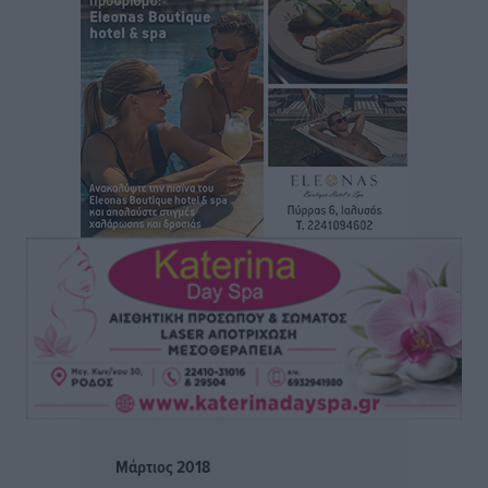
Άρης Αρχαγγέλου: Στο πλευρό του άτυχου Ιάκωβου
Θωμά
Αθλητικά
•
πριν 2 ώρες
Φοίβος: Η μεγάλη επιστροφή του Μπρένο Σαλβατιέρα
Αθλητικά
•
πριν 2 ώρες
Κλεάνθης: Έτοιμες οι κάρτες διαρκείας της νέας
σεζόν
Αθλητικά
•
πριν 2 ώρες
Ατρόμητος Διμυλιάς: Ο Μαργαρίτης και μία
αδιαπραγμάτευτη φιλοσοφία
Αθλητικά
•
πριν 2 ώρες
Γ.Σ. Διαγόρας: Επέστρεψε στις Ακαδημίες η Ειρήνη
Μάρτιος 2018
Παπαεμμανουήλ