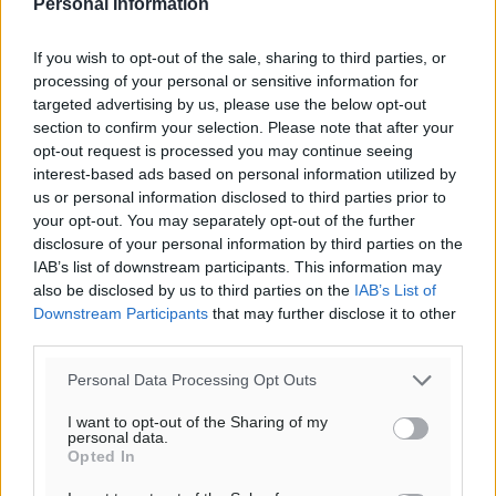
Personal Information
o καιρός τώρα:
29
°
If you wish to opt-out of the sale, sharing to third parties, or
αίθριος καιρός
processing of your personal or sensitive information for
81
%
targeted advertising by us, please use the below opt-out
16
km/h
section to confirm your selection. Please note that after your
Δ-ΝΔ
opt-out request is processed you may continue seeing
27
28
interest-based ads based on personal information utilized by
°/
°
us or personal information disclosed to third parties prior to
06:18
your opt-out. You may separately opt-out of the further
20:07
disclosure of your personal information by third parties on the
πρόγνωση:
IAB’s list of downstream participants. This information may
32
°
also be disclosed by us to third parties on the
IAB’s List of
ΣΑ
Downstream Participants
that may further disclose it to other
30
°
third parties.
ΚΥ
Personal Data Processing Opt Outs
29
°
ΔΕ
I want to opt-out of the Sharing of my
personal data.
29
°
Opted In
ΤΡ