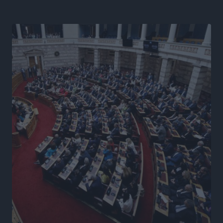
Ειδήσεις
•
πριν 7 ώρες
Γ. Χατζημάρκος από το Μέγαρο Μαξίμου: “Ο
τουρισμός μπορεί να γίνει ο μεγαλύτερος πελάτης της
ελληνικής βιομηχανίας”
Τοπικές Ειδήσεις
•
πριν 7 ώρες
Έρευνα ΕΟΤ: Οι Ευρωπαίοι ταξιδιώτες «ψηφίζουν»
Ελλάδα
Ειδήσεις
•
πριν 7 ώρες
Άκυρες οι εγκύκλιοι που δεν αναρτώνται,
υποχρεωτική η δημοσίευσή τους από την 1η
Οκτωβρίου
Ειδήσεις
•
πριν 7 ώρες
Καύσιμα: «Καίνε» οι τιμές και στα νησιά μας – Γιατί