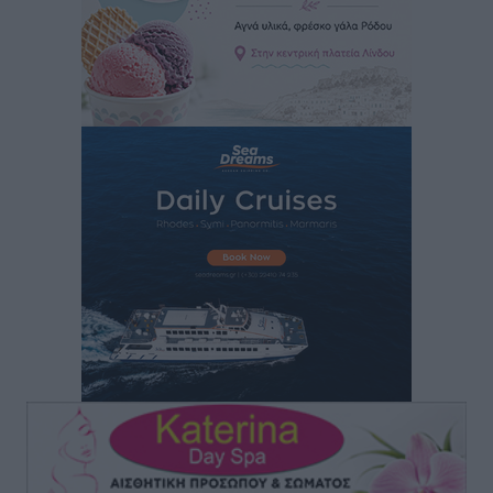
ASTYBUS: 27.642 διαδρομές στην Αστυπάλαια – Το
«έξυπνο» μοντέλο μετακίνησης που έγινε μέρος της
καθημερινότητας
Τοπικές Ειδήσεις
•
πριν 2 ώρες
Ερώτηση Μπελέρη σε Κομισιόν για τη δημιουργία
«σύγχρονου Ευρωπαϊκού Ταμείου Αντιμετώπισης
Φυσικών Καταστροφών»
Ειδήσεις
•
πριν 3 ώρες
Έκκληση γονέων για να λειτουργήσει ο
Βρεφονηπιακός Σταθμός Κάσου
Τοπικές Ειδήσεις
•
πριν 3 ώρες
Ακρίβεια: Σημαντικές οι διατακτικές σίτισης για 3
στους 4 εργαζομένους
Ειδήσεις
•
πριν 3 ώρες