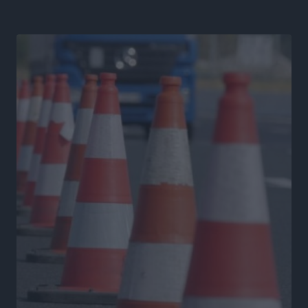
οδηγός του BMW μετά τη συμπληρωματική απολογία
του ενώπιον του Ανακριτή
Ρεπορτάζ
•
πριν 4 ώρες
Στο Μονομελές Πρωτοδικείο Ρόδου παραπέμφθηκε η
υπόθεση της γυναίκας που βρέθηκε παντρεμένη με 2
άνδρες χωρίς να το γνωρίζει
Ρεπορτάζ
•
πριν 4 ώρες
Ψυχικά ασθενής κρίθηκε ο 26χρονος που
κατηγορείται για το μπαράζ κλοπών στη Μεσαιωνική
Πόλη
Ρεπορτάζ
•
πριν 4 ώρες
Δικαίωση επιχειρηματία της Καρπάθου θύματος
συκοφαντικής δυσφήμησης
Ρεπορτάζ
•
πριν 4 ώρες