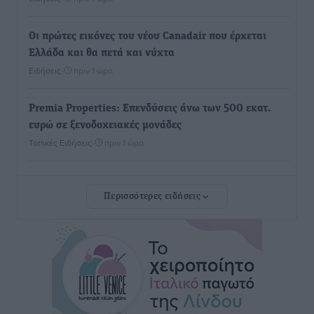
Οι πρώτες εικόνες του νέου Canadair που έρχεται
Ελλάδα και θα πετά και νύχτα
Ειδήσεις
•
πριν 1 ώρα
Premia Properties: Επενδύσεις άνω των 500 εκατ.
ευρώ σε ξενοδοχειακές μονάδες
Τοπικές Ειδήσεις
•
πριν 1 ώρα
Αυξήθηκαν οι Ελληνες που αποφάσισαν να
Περισσότερες ειδήσεις
διακόψουν το κάπνισμα
Ειδήσεις
•
πριν 1 ώρα
Έκτακτο επίδομα παιδιού: Έως 10 Αυγούστου η
προθεσμία για ΑΦΜ – Ποιοι πάνε ταμείο
Ειδήσεις
•
πριν 1 ώρα