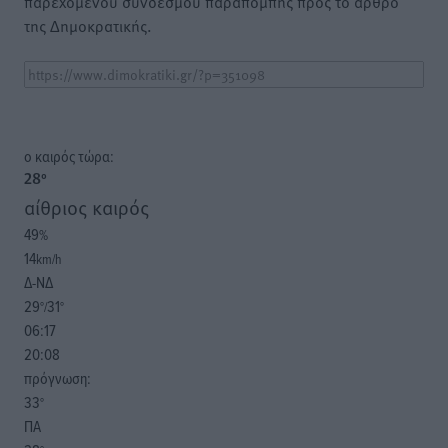
παρεχόμενου συνδέσμου παραπομπής προς το άρθρο
της Δημοκρατικής.
o καιρός τώρα:
28
°
αίθριος καιρός
49
%
14
km/h
Δ-ΝΔ
29
31
°/
°
06:17
20:08
πρόγνωση:
33
°
ΠΑ