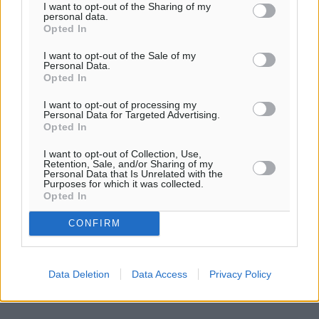
I want to opt-out of the Sharing of my
personal data.
Opted In
Στις περιπτώσεις που τα τουριστικά καταλύματα του ν.
4276/2014 που εμπίπτουν στο πεδίο εφαρμογής του
I want to opt-out of the Sale of my
Personal Data.
φόρου διαμονής διατίθενται σε πλατφόρμες
Opted In
διαμοιρασμού
I want to opt-out of processing my
Personal Data for Targeted Advertising.
(τύπου airbnb κλπ), και παρέχονται προς τους
Opted In
διαμένοντες και λοιπές υπηρεσίες πέραν των
κλινοσκεπασμάτων, οι διαχειριστές των ακινήτων αυτών
I want to opt-out of Collection, Use,
Retention, Sale, and/or Sharing of my
θα πρέπει για τα συγκεκριμένα ακίνητα να αποδίδουν και
Personal Data that Is Unrelated with the
Purposes for which it was collected.
φόρο διαμονής, καθώς οι εν λόγω μισθώσεις δεν
Opted In
θεωρούνται αστικές, αλλά πρόκειται για υπηρεσίες
διαμονής που παρέχονται από τουριστικές επιχειρήσεις-
CONFIRM
τουριστικά καταλύματα.
Πηγή:
enikonomia.gr
Data Deletion
Data Access
Privacy Policy