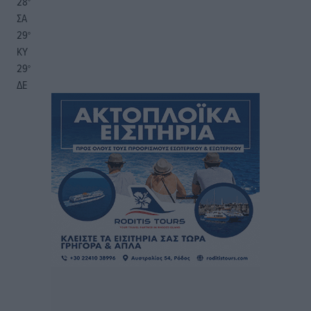
28
°
ΣΑ
29
°
ΚΥ
29
°
ΔΕ