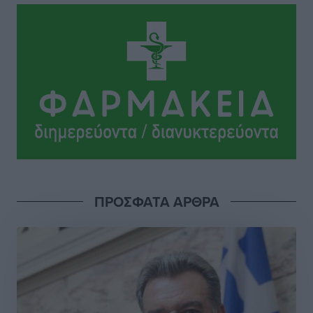
2027
Τοπικές Ειδήσεις
•
πριν 4 ώρες
ΦΟΔΣΑ Νοτίου Αιγαίου: «Δεν ζητάμε ασυλία – ζητάμε
θεσμική προστασία της αυτοδιοίκησης»
Τοπικές Ειδήσεις
•
πριν 4 ώρες
Στη διαδικασία της απευθείας διαπραγμάτευσης ο
Δήμος Ρόδου για τη ναυαγοσωστική κάλυψη των
παραλιών
Τοπικές Ειδήσεις
•
πριν 4 ώρες
ΠΡΟΣΦΑΤΑ ΑΡΘΡΑ
Στο Αυτόφωρο 47χρονος που φέρεται να απείλησε τη
70χρονη μητέρα του όταν εκείνη αρνήθηκε να του
δώσει χρήματα για ναρκωτικά
Τοπικές Ειδήσεις
•
πριν 4 ώρες