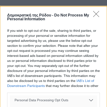
Εφόσον, όμως, ο χρόνος παράτασης της παραμονής
είναι τέτοιος που τελικά συνεπάγεται τη χρέωση μιας
Δημοκρατική της Ρόδου -
Do Not Process My
Personal Information
ακόμη ημερήσιας χρήσης του δωματίου, εξυπακούεται
ότι αυτή επιβαρύνεται με φόρο διαμονής.
If you wish to opt-out of the sale, sharing to third parties, or
processing of your personal or sensitive information for
8. ΑΚΥΡΩΣΗ ΚΡΑΤΗΣΗΣ
targeted advertising by us, please use the below opt-out
section to confirm your selection. Please note that after your
Ανεξάρτητα από την πολιτική που εφαρμόζουν οι
opt-out request is processed you may continue seeing
υπόχρεες τουριστικές επιχειρήσεις στην περίπτωση
interest-based ads based on personal information utilized by
ακύρωσης του συνόλου ή μέρους προγραμματισμένης
us or personal information disclosed to third parties prior to
διαμονής (πχ. αποζημίωση από τον πελάτη), φόρος
your opt-out. You may separately opt-out of the further
disclosure of your personal information by third parties on the
διαμονής οφείλεται μόνον εφόσον έγινε άφιξη (check in)
IAB’s list of downstream participants. This information may
στο τουριστικό κατάλυμα και για τις ημέρες από την
also be disclosed by us to third parties on the
IAB’s List of
άφιξη και μέχρι την αναχώρηση (check out) από αυτό.
Downstream Participants
that may further disclose it to other
third parties.
9. ΔΙΑΘΕΣΗ ΤΟΥΡΙΣΤΙΚΩΝ ΚΑΤΑΛΥΜΑΤΩΝ ΣΕ
ΠΛΑΤΦΟΡΜΕΣ ΔΙΑΜΟΙΡΑΣΜΟΥ ΚΑΙ ΦΟΡΟΣ
Personal Data Processing Opt Outs
ΔΙΑΜΟΝΗΣ