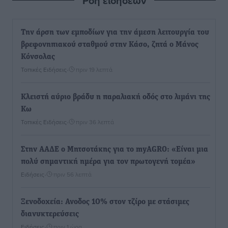
Ροή ειδήσεων
Την άρση των εμποδίων για την άμεση λειτουργία του
βρεφονηπιακού σταθμού στην Κάσο, ζητά ο Μάνος
Κόνσολας
Τοπικές Ειδήσεις
•
πριν 19 λεπτά
Κλειστή αύριο βράδυ η παραλιακή οδός στο λιμάνι της
Κω
Τοπικές Ειδήσεις
•
πριν 36 λεπτά
Στην ΑΑΔΕ ο Μητσοτάκης για το myAGRO: «Είναι μια
πολύ σημαντική ημέρα για τον πρωτογενή τομέα»
Ειδήσεις
•
πριν 56 λεπτά
Ξενοδοχεία: Ανοδος 10% στον τζίρο με στάσιμες
διανυκτερεύσεις
Ειδήσεις
•
πριν 1 ώρα