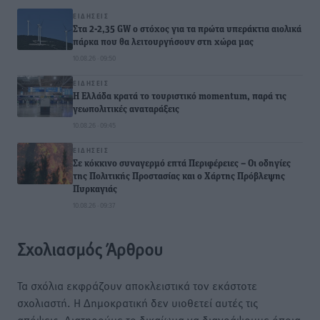
ΕΙΔΉΣΕΙΣ
Στα 2-2,35 GW ο στόχος για τα πρώτα υπεράκτια αιολικά
πάρκα που θα λειτουργήσουν στη χώρα μας
10.08.26 · 09:50
ΕΙΔΉΣΕΙΣ
Η Ελλάδα κρατά το τουριστικό momentum, παρά τις
γεωπολιτικές αναταράξεις
10.08.26 · 09:45
ΕΙΔΉΣΕΙΣ
Σε κόκκινο συναγερμό επτά Περιφέρειες – Οι οδηγίες
της Πολιτικής Προστασίας και ο Χάρτης Πρόβλεψης
Πυρκαγιάς
10.08.26 · 09:37
Σχολιασμός Άρθρου
Τα σχόλια εκφράζουν αποκλειστικά τον εκάστοτε
σχολιαστή. Η Δημοκρατική δεν υιοθετεί αυτές τις
απόψεις. Διατηρούμε το δικαίωμα να διαγράψουμε όποια