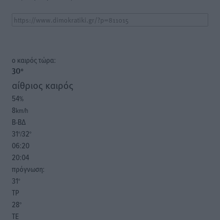
o καιρός τώρα:
30
°
αίθριος καιρός
54
%
8
km/h
Β-ΒΔ
31
32
°/
°
06:20
20:04
πρόγνωση:
31
°
ΤΡ
28
°
ΤΕ