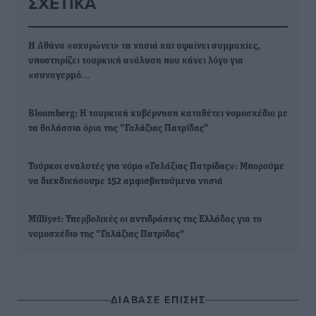
ΣΧΕΤΙΚΆ
Η Αθήνα «οχυρώνει» τα νησιά και υφαίνει συμμαχίες,
υποστηρίζει τουρκική ανάλυση που κάνει λόγο για
«συναγερμό…
Bloomberg: Η τουρκική κυβέρνηση καταθέτει νομοσχέδιο με
τα θαλάσσια όρια της "Γαλάζιας Πατρίδας"
Τούρκοι αναλυτές για νόμο «Γαλάζιας Πατρίδας»: Μπορούμε
να διεκδικήσουμε 152 αμφισβητούμενα νησιά
Milliyet: Υπερβολικές οι αντιδράσεις της Ελλάδας για το
νομοσχέδιο της "Γαλάζιας Πατρίδας"
ΔΙΑΒΑΣΕ ΕΠΙΣΗΣ