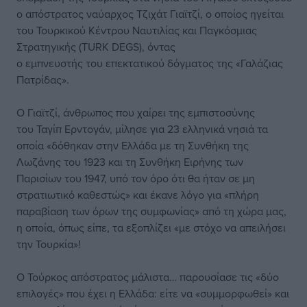
ο απόστρατος ναύαρχος Τζιχάτ Γιαϊτζί, ο οποίος ηγείται
του Τουρκικού Κέντρου Ναυτιλίας και Παγκόσμιας
Στρατηγικής (TURK DEGS), όντας
ο εμπνευστής του επεκτατικού δόγματος της «Γαλάζιας
Πατρίδας».
Ο Γιαϊτζί, άνθρωπος που χαίρει της εμπιστοσύνης
του Ταγίπ Ερντογάν, μίλησε για 23 ελληνικά νησιά τα
οποία «δόθηκαν στην Ελλάδα με τη Συνθήκη της
Λωζάνης του 1923 και τη Συνθήκη Ειρήνης των
Παρισίων του 1947, υπό τον όρο ότι θα ήταν σε μη
στρατιωτικό καθεστώς» και έκανε λόγο για «πλήρη
παραβίαση των όρων της συμφωνίας» από τη χώρα μας,
η οποία, όπως είπε, τα εξοπλίζει «με στόχο να απειλήσει
την Τουρκία»!
Ο Τούρκος απόστρατος μάλιστα… παρουσίασε τις «δύο
επιλογές» που έχει η Ελλάδα: είτε να «συμμορφωθεί» και