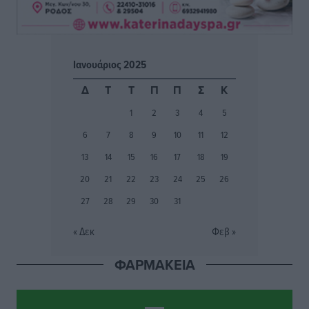
– Στο μικροσκόπιο τουριστικοί προορισμοί, ταμειακές
και συναλλαγές POS
Ειδήσεις
•
πριν 4 ώρες
Ιανουάριος 2025
Δημόσιο: Το νέο καθεστώς επιλογής προϊσταμένων, τι
Δ
Τ
Τ
Π
Π
Σ
Κ
προβλέπει το νομοσχέδιο του Υπ. Εσωτερικών
1
2
3
4
5
Ειδήσεις
•
πριν 4 ώρες
6
7
8
9
10
11
12
Ποιες κατηγορίες καταστημάτων συγκεντρώνουν τη
13
14
15
16
17
18
19
μεγαλύτερη κίνηση
20
21
22
23
24
25
26
Ειδήσεις
•
πριν 4 ώρες
27
28
29
30
31
Αστυπάλαια: Το φως που μένει αναμμένο στο κάστρο
« Δεκ
Φεβ »
Τοπικές Ειδήσεις
•
πριν 4 ώρες
ΦΑΡΜΑΚΕΙΑ
Τουρισμός: «Φτωχός συγγενής κάμπινγκ και
τροχόσπιτα