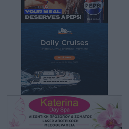
Στη Λέρο ο πρόεδρος του ΠΑΣΟΚ Νίκος Ανδρουλάκης
Τοπικές Ειδήσεις
•
πριν 2 ώρες
Στα 2-2,35 GW ο στόχος για τα πρώτα υπεράκτια
αιολικά πάρκα που θα λειτουργήσουν στη χώρα μας
Ειδήσεις
•
πριν 4 ώρες
Η Ελλάδα κρατά το τουριστικό momentum, παρά τις
γεωπολιτικές αναταράξεις
Ειδήσεις
•
πριν 4 ώρες
Σε κόκκινο συναγερμό επτά Περιφέρειες – Οι οδηγίες
της Πολιτικής Προστασίας και ο Χάρτης Πρόβλεψης
Πυρκαγιάς
Ειδήσεις
•
πριν 4 ώρες
ΑΑΔΕ: Αυξάνονται οι «καρφωτές» για φοροδιαφυγή