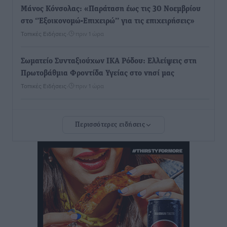
Μάνος Κόνσολας: «Παράταση έως τις 30 Νοεμβρίου
στο ‘’Εξοικονομώ-Επιχειρώ’’ για τις επιχειρήσεις»
Τοπικές Ειδήσεις
•
πριν 1 ώρα
Σωματείο Συνταξιούχων ΙΚΑ Ρόδου: Ελλείψεις στη
Πρωτοβάθμια Φροντίδα Υγείας στο νησί μας
Τοπικές Ειδήσεις
•
πριν 1 ώρα
Προχωρά η ανάπλαση του παράκτιου μετώπου της
Περισσότερες ειδήσεις
Πόθιας με χρηματοδότηση 3,58 εκατ. ευρώ από το
ΕΣΠΑ 2021-2027
Τοπικές Ειδήσεις
•
πριν 2 ώρες
Την Παρασκευή 21 Αυγούστου η τελετή εγκαινίων
του νέου Περιφερειακού Πολυδύναμου Ιατρείου
Γενναδίου παρουσία του Άδωνι Γεωργιάδη
Τοπικές Ειδήσεις
•
πριν 2 ώρες