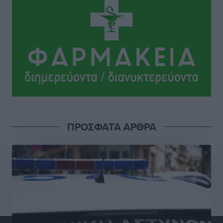
Ειδήσεις
•
πριν 4 ώρες
Έφυγε από τη ζωή ο επί σειρά ετών εφημέριος στον
ιερό Ναό του Αγίου Νικολάου Παστίδας Μιχαήλ
Καψάλης
Τοπικές Ειδήσεις
•
πριν 22 ώρες
Αποκαλυπτήρια για την «Ατζέντα 2030» από το βήμα
της ΔΕΘ
Ειδήσεις
•
πριν 24 ώρες
ΠΡΟΣΦΑΤΑ ΑΡΘΡΑ
Από την παράδοση της Ρόδου στα ερευνητικά
εργαστήρια: Το μελεκούνι αποκτά διεθνές
επιστημονικό ενδιαφέρον
Πολιτιστικά
•
πριν 24 ώρες