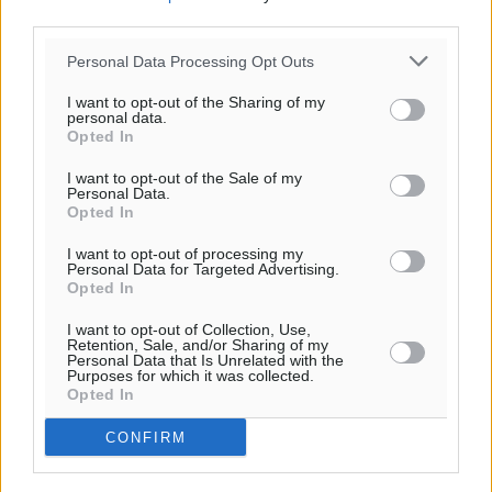
third parties.
Personal Data Processing Opt Outs
I want to opt-out of the Sharing of my
personal data.
Ροή ειδήσεων
Opted In
I want to opt-out of the Sale of my
Personal Data.
Η Meridiam ξεκλειδώνει τις έρευνες βυθού στη
Opted In
θαλάσσια περιοχή Κάσου και Καρπάθου
Τοπικές Ειδήσεις
•
πριν 2 ώρες
I want to opt-out of processing my
Personal Data for Targeted Advertising.
Opted In
Παρουσίαση βιβλίου του Α. Χατζημιχαήλ – Τιμητική
I want to opt-out of Collection, Use,
εκδήλωση για τους αυτοδιοικητικούς της Κω
Retention, Sale, and/or Sharing of my
Personal Data that Is Unrelated with the
Πολιτιστικά
•
πριν 3 ώρες
Purposes for which it was collected.
Opted In
Εγκρίθηκε η ηλεκτρική διασύνδεση Ρόδου και Κω
CONFIRM
μέσω υποβρύχιων καλωδίων με την ηπειρωτική
Ελλάδα