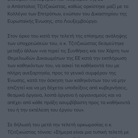
ο Απόστολος Τζιτζικώστας, καθώς ορκίστηκε μαζί με το
Κολλέγιο των Επιτρόπων, ενώπιον του Δικαστηρίου της
Ευρωπαϊκής Ένωσης, στο Λουξεμβούργο.
Στον όρκο του κατά την τελετή της επίσημης ανάληψης
των υποχρεώσεών του, ο κ. Τζιτζικώστας δεσμεύτηκε
μεταξύ άλλων «να τηρεί τις Συνθήκες και τον Χάρτη των
Θεμελιωδών Δικαιωμάτων της ΕΕ κατά την εκπλήρωση
των καθηκόντων του, να ασκεί τα καθήκοντά του με
πλήρη ανεξαρτησία, προς το γενικό συμφέρον της
Ένωσης, κατά την άσκηση των καθηκόντων του να μην
επιζητεί και να μη δέχεται υποδείξεις από κυβερνήσεις,
θεσμικά όργανα, λοιπά όργανα ή οργανισμούς και να
απέχει από κάθε πράξη ασυμβίβαστη προς τα καθήκοντά
του ή την εκτέλεση του έργου του».
Σε δήλωσή του μετά την τελετή ορκωμοσίας ο κ.
Τζιτζικώστας τόνισε: «Σήμερα είναι μια τυπική τελετή με