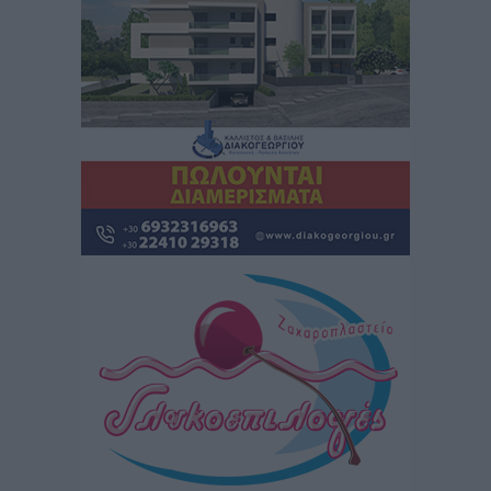
στην Κω
Τοπικές Ειδήσεις
•
πριν 5 ώρες
Αυτοκίνητο μπήκε παράνομα σε μονόδρομο στο
Μαστιχάρι – Αναποδογύρισε όχημα με μητέρα και
5χρονο παιδί
Τοπικές Ειδήσεις
•
πριν 5 ώρες
“Η Ευρώπη αντιμετώπιζε το προσφυγικό σαν ταινία
τρόμου” – Η συγκλονιστική μαρτυρία της Χαρούλας
Γιασιράνη στον RV για τα γεγονότα που οδήγησαν στο
Σύμφωνο της Λέρου
Τοπικές Ειδήσεις
•
πριν 5 ώρες
Συναυλία με τον Γιάννη Κότσιρα στις 21 Αυγούστου
Πολιτιστικά
•
πριν 5 ώρες
Έκτακτη συνεδρίαση της Δημοτικής Επιτροπής Ρόδου