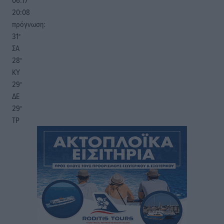
06:17
20:08
πρόγνωση:
31
°
ΣΑ
28
°
ΚΥ
29
°
ΔΕ
29
°
ΤΡ