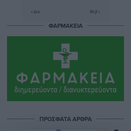
Εθνικός Αρχίπολης: Μεγάλο βήμα προόδου η ίδρυση
« Δεκ
Φεβ »
Ακαδημίας
Αθλητικά
•
πριν 6 ώρες
ΦΑΡΜΑΚΕΙΑ
Ιππότες: Με το βλέμμα στραμμένο στο μέλλον
Αθλητικά
•
πριν 6 ώρες
ΠΑΜΕ ΣΤΟΙΧΗΜΑ: Περισσότερα από 95 εκατομμύρια
ευρώ σε κέρδη μοίρασε τον Ιούλιο
Αθλητικά
•
πριν 6 ώρες
Ολοκλήρωση του έργου αναβάθμισης των
υποδομών του Νεστορίδειου Μελάθρου
Τοπικές Ειδήσεις
•
πριν 7 ώρες
ΠΡΟΣΦΑΤΑ ΑΡΘΡΑ
Γ.Σ. Διαγόρας: Στα «κυανέρυθρα» ο Janni Pembe
Αθλητικά
•
πριν 8 ώρες