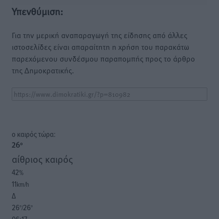
Υπενθύμιση:
Για την μερική αναπαραγωγή της είδησης από άλλες
ιστοσελίδες είναι απαραίτητη η χρήση του παρακάτω
παρεχόμενου συνδέσμου παραπομπής προς το άρθρο
της Δημοκρατικής.
o καιρός τώρα:
26
°
αίθριος καιρός
42
%
11
km/h
Δ
26
26
°/
°