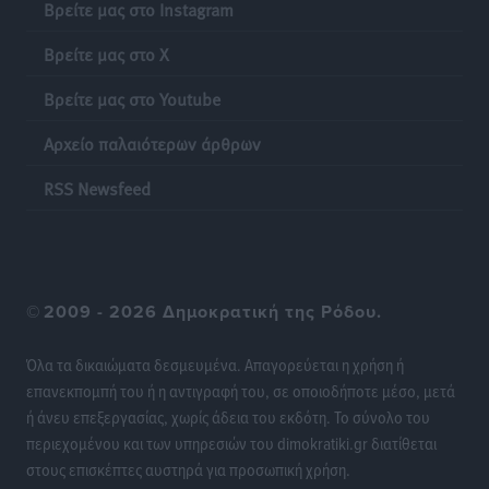
Βρείτε μας στο Instagram
Βρεφονηπιακός Σταθμός Κάσου
Τοπικές Ειδήσεις
•
πριν 13 ώρες
Βρείτε μας στο X
Βρείτε μας στο Youtube
Ακρίβεια: Σημαντικές οι διατακτικές σίτισης για 3
στους 4 εργαζομένους
Αρχείο παλαιότερων άρθρων
Ειδήσεις
•
πριν 13 ώρες
RSS Newsfeed
Κινητοποίηση της Πυροσβεστικής στην Κάρπαθο, για
τη φωτιά στην περιοχή Σάνταλο
Τοπικές Ειδήσεις
•
πριν 13 ώρες
©
2009 - 2026 Δημοκρατική της Ρόδου.
Η Ρόδος μπαίνει στη διεκδίκηση για τη Μεσογειακή
Πρωτεύουσα Πολιτισμού και Διαλόγου 2028
Όλα τα δικαιώματα δεσμευμένα. Απαγορεύεται η χρήση ή
Τοπικές Ειδήσεις
•
πριν 13 ώρες
επανεκπομπή του ή η αντιγραφή του, σε οποιοδήποτε μέσο, μετά
ή άνευ επεξεργασίας, χωρίς άδεια του εκδότη. Το σύνολο του
περιεχομένου και των υπηρεσιών του dimokratiki.gr διατίθεται
Σύμη: Στον 8ο αγνοούμενο Γερμανό τουρίστα ανήκει η
στους επισκέπτες αυστηρά για προσωπική χρήση.
σορός που εντοπίστηκε