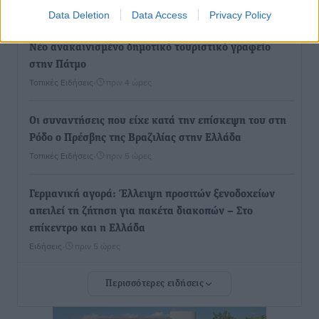
Τοπικές Ειδήσεις
•
πριν 4 ώρες
Data Deletion
Data Access
Privacy Policy
Νέο ανακαινισμένο δημοτικό τουριστικό γραφείο
στην Πάτμο
Τοπικές Ειδήσεις
•
πριν 4 ώρες
Οι συναντήσεις που είχε κατά την επίσκεψη του στη
Ρόδο ο Πρέσβης της Βραζιλίας στην Ελλάδα
Τοπικές Ειδήσεις
•
πριν 5 ώρες
Γερμανική αγορά: Έλλειψη προσιτών ξενοδοχείων
απειλεί τη ζήτηση για πακέτα διακοπών – Στο
επίκεντρο και η Ελλάδα
Ειδήσεις
•
πριν 5 ώρες
Περισσότερες ειδήσεις
Νέο ξενοδοχείο στη Ρόδο για την H Hotels –
Χατζηλαζάρου – Προχωρά καινούργιο ξενοδοχείο