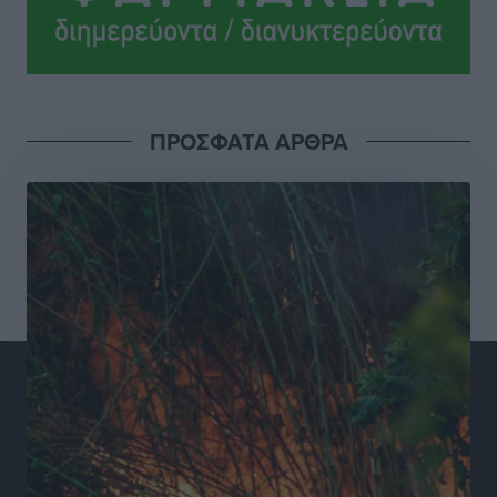
Τοπικές Ειδήσεις
•
πριν 12 ώρες
Σούπερ μάρκετ: Διευρύνεται η εθνική πρωτοβουλία
για τις τιμές – Eρχονται νέες συμμετοχές εταιρειών
Ειδήσεις
•
πριν 12 ώρες
ΠΡΟΣΦΑΤΑ ΑΡΘΡΑ
Συνελήφθησαν έξι άτομα για ηχορύπανση από
καταστήματα στο Νότιο Αιγαίο
Τοπικές Ειδήσεις
•
πριν 12 ώρες
15 Αυγούστου 2026: Πώς θα πληρωθούν όσοι
εργαστούν την αργία – Τι ισχύει για πενθήμερο,
εξαήμερο και άδειες
Ειδήσεις
•
πριν 12 ώρες
Πλούσιο πολιτιστικό πρόγραμμα τον Αύγουστο από
τον Δήμο Ρόδου
Πολιτιστικά
•
πριν 13 ώρες