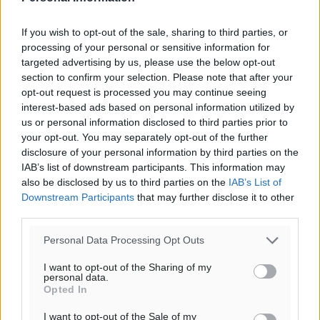
27
°
αίθριος καιρός
If you wish to opt-out of the sale, sharing to third parties, or
processing of your personal or sensitive information for
79
%
targeted advertising by us, please use the below opt-out
11
km/h
section to confirm your selection. Please note that after your
Β
opt-out request is processed you may continue seeing
26
27
°/
°
interest-based ads based on personal information utilized by
06:18
us or personal information disclosed to third parties prior to
20:06
your opt-out. You may separately opt-out of the further
disclosure of your personal information by third parties on the
πρόγνωση:
IAB’s list of downstream participants. This information may
32
°
also be disclosed by us to third parties on the
IAB’s List of
ΔΕ
Downstream Participants
that may further disclose it to other
30
°
third parties.
ΤΡ
28
°
Personal Data Processing Opt Outs
ΤΕ
I want to opt-out of the Sharing of my
28
°
personal data.
Opted In
ΠΕ
I want to opt-out of the Sale of my