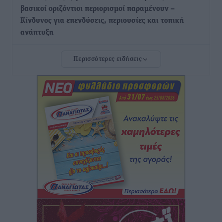
βασικοί οριζόντιοι περιορισμοί παραμένουν –
Κίνδυνος για επενδύσεις, περιουσίες και τοπική
ανάπτυξη
Τοπικές Ειδήσεις
•
πριν 5 ώρες
Περισσότερες ειδήσεις
Ευ. Τουρνάς: Απέναντι σε ακραία καιρικά φαινόμενα
δεν υπάρχουν περιθώρια εφησυχασμού
Ειδήσεις
•
πριν 5 ώρες
Στον Άγιο Νικόλαο Χάλκης ανοίγει ξανά το
ανανεωμένο εκκλησιαστικό μουσείο από τη Λέσχη
Lions Χάλκης
Τοπικές Ειδήσεις
•
πριν 6 ώρες
Ρόδος: «Βουλιάζει» από τουρίστες – Πάνω από 1 εκατ.
επιβάτες και 55 κρουαζιερόπλοια
Τοπικές Ειδήσεις
•
πριν 6 ώρες