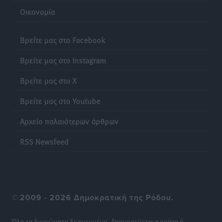
Οικονομία
Δεκατέσσερα ονόματα στο τραπέζι για το ψηφοδέλτιο
του ΠΑΣΟΚ στα Δωδεκάνησα
Βρείτε μας στο Facebook
Τοπικές Ειδήσεις
•
πριν 16 ώρες
Βρείτε μας στο Instagram
Πιλοτικό πρόγραμμα για την αντιμετώπιση του
Βρείτε μας στο X
λαγοκέφαλου σε Νότιο Αιγαίο και Κρήτη
Τοπικές Ειδήσεις
•
πριν 16 ώρες
Βρείτε μας στο Youtube
Αρχείο παλαιότερων άρθρων
Οι θαυματουργές Παναγίες της Δωδεκανήσου: Τα
προσωνύμια και οι θρύλοι
RSS Newsfeed
Ρεπορτάζ
•
πριν 16 ώρες
©
2009 - 2026 Δημοκρατική της Ρόδου.
Όλα τα δικαιώματα δεσμευμένα. Απαγορεύεται η χρήση ή