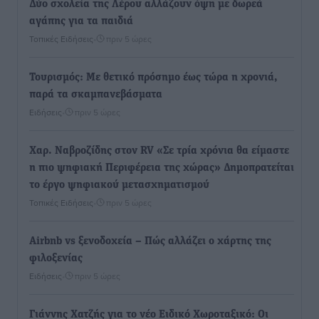
Δύο σχολεία της Λέρου αλλάζουν όψη με δωρεά
αγάπης για τα παιδιά
Τοπικές Ειδήσεις
•
πριν 5 ώρες
Τουρισμός: Με θετικό πρόσημο έως τώρα η χρονιά,
παρά τα σκαμπανεβάσματα
Ειδήσεις
•
πριν 5 ώρες
Χαρ. Ναβροζίδης στον RV «Σε τρία χρόνια θα είμαστε
η πιο ψηφιακή Περιφέρεια της χώρας» Δημοπρατείται
το έργο ψηφιακού μετασχηματισμού
Τοπικές Ειδήσεις
•
πριν 5 ώρες
Airbnb vs ξενοδοχεία – Πώς αλλάζει ο χάρτης της
φιλοξενίας
Ειδήσεις
•
πριν 5 ώρες
Γιάννης Χατζής για το νέο Ειδικό Χωροταξικό: Οι