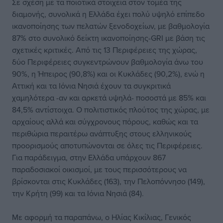
Σε σχέση με τα ποιοτικά στοιχεία στον τομέα της
διαμονής, συνολικά η Ελλάδα έχει πολύ υψηλό επίπεδο
ικανοποίησης των πελατών ξενοδοχείων, με βαθμολογία
87% στο συνολικό δείκτη ικανοποίησης-GRI με βάση τις
σχετικές κριτικές. Από τις 13 Περιφέρειες της χώρας,
δύο Περιφέρειες συγκεντρώνουν βαθμολογία άνω του
90%, η Ήπειρος (90,8%) και οι Κυκλάδες (90,2%), ενώ η
Αττική και τα Ιόνια Νησιά έχουν τα συγκριτικά
χαμηλότερα -αν και αρκετά υψηλά- ποσοστά με 85% και
84,5% αντίστοιχα. Ο πολιτιστικός πλούτος της χώρας, με
αρχαίους αλλά και σύγχρονους πόρους, καθώς και τα
περιθώρια περαιτέρω ανάπτυξης στους ελληνικούς
προορισμούς αποτυπώνονται σε όλες τις Περιφέρειες.
Για παράδειγμα, στην Ελλάδα υπάρχουν 867
παραδοσιακοί οικισμοί, με τους περισσότερους να
βρίσκονται στις Κυκλάδες (163), την Πελοπόννησο (149),
την Κρήτη (99) και τα Ιόνια Νησιά (84).
Με αφορμή τα παραπάνω, ο Ηλίας Κικίλιας, Γενικός