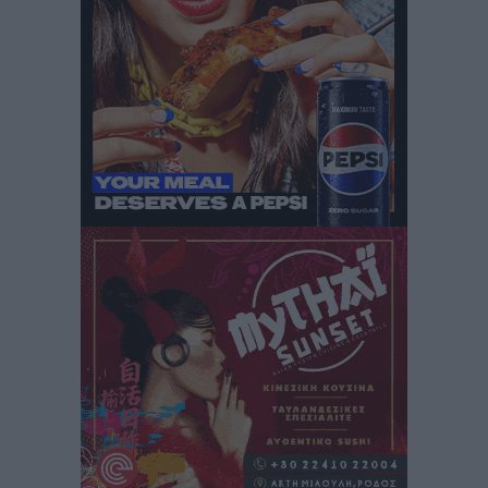
Iατρικός Σύλλογος Ροδου προς Α. Γεωργιάδη:
Στρατηγικές Προτάσεις για την Ενίσχυση της
Δημόσιας Υγείας στη Νησιωτική Ελλάδα και στα
Νοσοκομεία της Γ΄ Ζώνης
Τοπικές Ειδήσεις
•
πριν 2 ώρες
Πάνθηρες: Ξεκίνησαν αισιόδοξοι για την παρθενική
“πτήση” τους
Αθλητικά
•
πριν 2 ώρες
Άρης Αρχαγγέλου: Στο πλευρό του άτυχου Ιάκωβου
Θωμά
Αθλητικά
•
πριν 2 ώρες
Φοίβος: Η μεγάλη επιστροφή του Μπρένο Σαλβατιέρα
Αθλητικά
•
πριν 2 ώρες
Κλεάνθης: Έτοιμες οι κάρτες διαρκείας της νέας