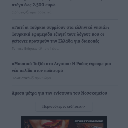
στέγη έως 2.500 ευρώ
Ειδήσεις
•
πριν 50 λεπτά
«Γιατί οι Τούρκοι συρρέουν στα ελληνικά νησιά»:
Τουρκική εφημερίδα εξηγεί τους λόγους που οι
γείτονες προτιμούν την Ελλάδα για διακοπές
Τοπικές Ειδήσεις
•
πριν 1 ώρα
«Μουσικό Ταξίδι στο Αιγαίο»: Η Ρόδος έγραψε μια
νέα σελίδα στον πολιτισμό
Πολιτιστικά
•
πριν 1 ώρα
Άμεσα μέτρα για την ενίσχυση του Νοσοκομείου
Ρόδου και αντιμετώπιση των ελλείψεων προσωπικού
Περισσότερες ειδήσεις
ανακοίνωσε ο Άδωνις Γεωργιάδης
Τοπικές Ειδήσεις
•
πριν 2 ώρες