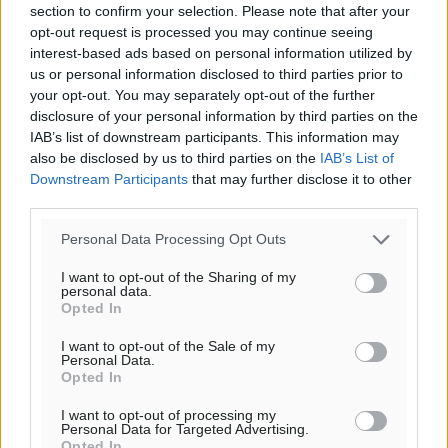
section to confirm your selection. Please note that after your
πρόγνωση:
opt-out request is processed you may continue seeing
32
°
interest-based ads based on personal information utilized by
ΣΑ
us or personal information disclosed to third parties prior to
30
°
your opt-out. You may separately opt-out of the further
disclosure of your personal information by third parties on the
ΚΥ
IAB’s list of downstream participants. This information may
29
°
also be disclosed by us to third parties on the
IAB’s List of
ΔΕ
Downstream Participants
that may further disclose it to other
29
°
third parties.
ΤΡ
Personal Data Processing Opt Outs
I want to opt-out of the Sharing of my
personal data.
Opted In
I want to opt-out of the Sale of my
Personal Data.
Opted In
I want to opt-out of processing my
Personal Data for Targeted Advertising.
Opted In