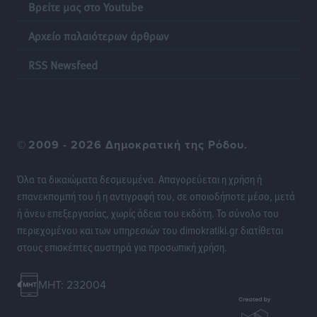
Ειδήσεις
•
πριν 10 ώρες
Βρείτε μας στο Youtube
Αρχείο παλαιότερων άρθρων
Η επόμενη παγκόσμια δύναμη στα υδροπλάνα μπορεί
να είναι η Ελλάδα
RSS Newsfeed
Ειδήσεις
•
πριν 10 ώρες
Στη Σύμη η Φαίη Σκορδά επισκέφθηκε την Ιερά Μονή
του Πανορμίτη
©
2009 - 2026 Δημοκρατική της Ρόδου.
Τοπικές Ειδήσεις
•
πριν 10 ώρες
Όλα τα δικαιώματα δεσμευμένα. Απαγορεύεται η χρήση ή
Σερβία: Ανακάμπτουν οι τουριστικές ροές προς την
επανεκπομπή του ή η αντιγραφή του, σε οποιοδήποτε μέσο, μετά
Ελλάδα
ή άνευ επεξεργασίας, χωρίς άδεια του εκδότη. Το σύνολο του
Ειδήσεις
•
πριν 10 ώρες
περιεχομένου και των υπηρεσιών του dimokratiki.gr διατίθεται
στους επισκέπτες αυστηρά για προσωπική χρήση.
Διακοπές στην Κάρπαθο για τον Γιώργο Γεραπετρίτη
Τοπικές Ειδήσεις
•
πριν 10 ώρες
MHT: 232004
Ρόδος: Τραυματίστηκε 53χρονος ναυτικός