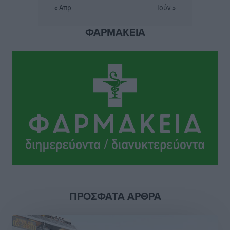
« Απρ
Ιούν »
Σταυρός Καλυθιών: Απέκτησε την Φωτεινή Πιζάνια
ΦΑΡΜΑΚΕΙΑ
Αθλητικά
•
πριν 5 ώρες
Το Yucatan Show έρχεται στη Ρόδο με τον Frankie
Lluc
Πολιτιστικά
•
πριν 5 ώρες
Σι Τζέι Χάρις: «Να πανηγυρίσουμε πολλές νίκες μαζί»
Αθλητικά
•
πριν 6 ώρες
Ροδήλιος: Ο απολογισμός από το Πανελλήνιο
Πρωτάθλημα Πίστας
Αθλητικά
•
πριν 6 ώρες
ΠΡΟΣΦΑΤΑ ΑΡΘΡΑ
Διαγόρας: Μετεγγραφικό ντεμαράζ
Αθλητικά
•
πριν 6 ώρες