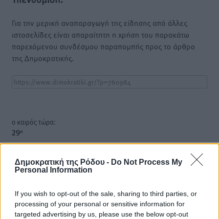
Για την μερική αναπαραγωγή της είδησης από άλλες
ιστοσελίδες είναι απαραίτητη η χρήση του παρακάτω
παρεχόμενου συνδέσμου παραπομπής προς το άρθρο
της Δημοκρατικής.
o καιρός τώρα:
29
°
αίθριος καιρός
81
%
Δημοκρατική της Ρόδου -
Do Not Process My
Personal Information
16
km/h
Δ-ΝΔ
If you wish to opt-out of the sale, sharing to third parties, or
27
28
°/
°
processing of your personal or sensitive information for
06:18
targeted advertising by us, please use the below opt-out
20:07