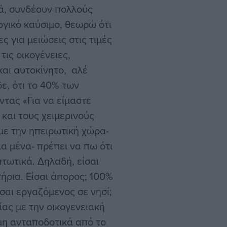
τά, συνδέουν πολλούς
ογικό καύσιμο, θεωρώ ότι
 για μειώσεις στις τιμές
 τις οικογένειες,
 και αυτοκίνητο, αλέ
δε, ότι το 40% των
ντας «Για να είμαστε
 και τους χειμερινούς
με την ηπειρωτική χώρα-
ια μένα- πρέπει να πω ότι
τωτικά. Δηλαδή, είσαι
ήρια. Είσαι άπορος; 100%
σαι εργαζόμενος σε νησί;
ίας με την οικογενειακή
 μη ανταποδοτικά από το