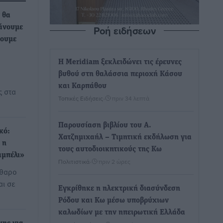
 θα
Ροή ειδήσεων
κάνουμε
σουμε
Η Meridiam ξεκλειδώνει τις έρευνες
βυθού στη θαλάσσια περιοχή Κάσου
και Καρπάθου
ς στα
Τοπικές Ειδήσεις
•
πριν 34 λεπτά
Παρουσίαση βιβλίου του Α.
κό:
Χατζημιχαήλ – Τιμητική εκδήλωση για
 η
τους αυτοδιοικητικούς της Κω
αμπέλι»
Πολιτιστικά
•
πριν 2 ώρες
άθαρο
αι σε
Εγκρίθηκε η ηλεκτρική διασύνδεση
Ρόδου και Κω μέσω υποβρύχιων
καλωδίων με την ηπειρωτική Ελλάδα