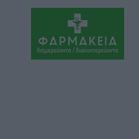
Αθλητικά
•
πριν 5 ώρες
Ιάλυσος Β’: Νωρίς νωρίς μπήκαν στα
βάσανα της προετοιμασίας
Αθλητικά
•
πριν 5 ώρες
Εθνικός Αρχίπολης: Μεγάλο βήμα
προόδου η ίδρυση Ακαδημίας
Αθλητικά
•
πριν 5 ώρες
Ιππότες: Με το βλέμμα στραμμένο στο
μέλλον
Αθλητικά
•
πριν 5 ώρες
ΠΑΜΕ ΣΤΟΙΧΗΜΑ: Περισσότερα από 95
εκατομμύρια ευρώ σε κέρδη μοίρασε
τον Ιούλιο
Αθλητικά
•
πριν 5 ώρες