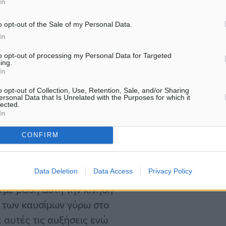
In
νη σεζόν. Και θα
ας τις δυνάμεις, γιατί
o opt-out of the Sale of my Personal Data.
πιτελούν λειτούργημα και
In
to opt-out of processing my Personal Data for Targeted
ing.
In
τήρια εκτίμησε ότι θα
o opt-out of Collection, Use, Retention, Sale, and/or Sharing
τήρια κατά περίπου 13%,
ersonal Data that Is Unrelated with the Purposes for which it
lected.
ρείες ότι θα ισχύσουν από
In
ε 20 ημέρες από την
CONFIRM
 μείωση των λιμενικών
ί σε μία μείωση στο
Data Deletion
Data Access
Privacy Policy
εταξύ 34 και 36
«με βάση αυτή την κίνηση
ες των καυσίμων γύρω στο
ε αυτές τις αυξήσεις ενώ