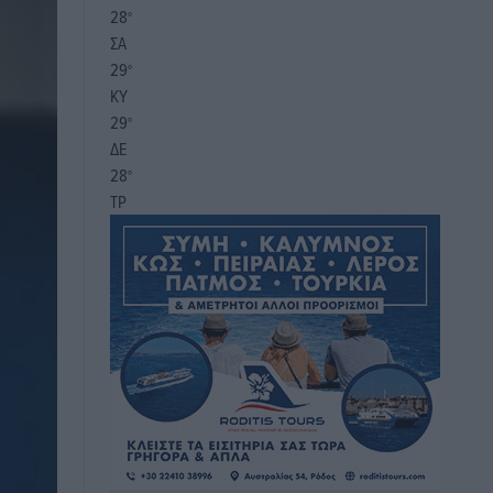
28
°
ΣΑ
29
°
ΚΥ
29
°
ΔΕ
28
°
ΤΡ