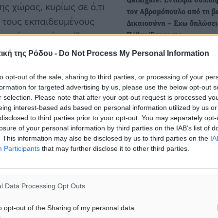
Qatargate: Eνταλμα σύλλη
ς χώρας, κυρίως σε ό,τι
τον Αβραμόπουλο από τη β
 τους εκπαιδευμένους
Δικαιοσύνη – Eχω δηλώσει
ουν μάχες υπό αντίξοες
Πόθεν Έσχες τις…
Την άρση ασυλίας του Δημ
ική της Ρόδου -
Do Not Process My Personal Information
Αβραμόπουλου προκειμέν
πρώην Επίτροπος να δώσει
δύσκολο έργο τους, ο κ.
to opt-out of the sale, sharing to third parties, or processing of your per
εξηγήσεις στη…
formation for targeted advertising by us, please use the below opt-out s
ονου εξοπλισμού αλλά και
r selection. Please note that after your opt-out request is processed y
υ ΛΣ. «Θα προχωρήσουμε
eing interest-based ads based on personal information utilized by us or
Ποια ξένα ιδρύματα
disclosed to third parties prior to your opt-out. You may separately opt-
 Λιμενικού Σώματος, την
επανακατέθεσαν φακέλους 
losure of your personal information by third parties on the IAB’s list of
 λήψεις από δορυφόρους
δημιουργία μη κρατικών
. This information may also be disclosed by us to third parties on the
IA
Participants
that may further disclose it to other third parties.
Πανεπιστημίων στην Ελλά
ξουμε τους άντρες και τις
Δεύτερη ευκαιρία δίνεται 
ειλα από την προηγούμενη
πέντε Πανεπιστήμια του
κών, αρμόδια για τα
l Data Processing Opt Outs
εξωτερικού που επανακατ
πογιάννη, να ζητήσουμε
φακέλους στην Εθνική Αρχ
o opt-out of the Sharing of my personal data.
ω ότι θα γίνει- σημαντικές
Ανώτατης…