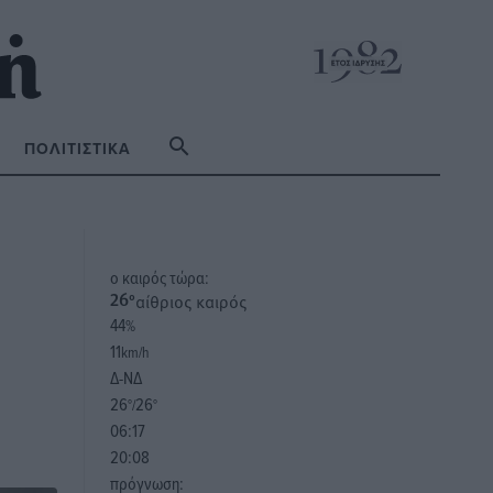
ΠΟΛΙΤΙΣΤΙΚΆ
o καιρός τώρα:
αίθριος καιρός
26
°
44
%
11
km/h
Δ-ΝΔ
26
26
°/
°
06:17
20:08
πρόγνωση: