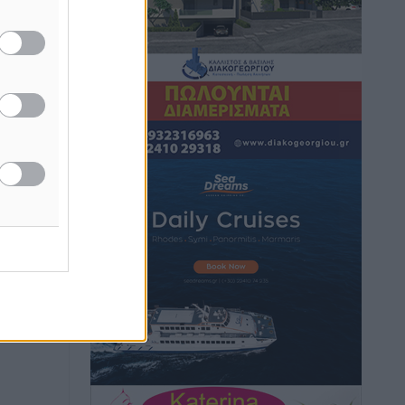
Hotels – Χατζηλαζάρου – Προχωρά
καινούργιο ξενοδοχείο στην Κω
Τοπικές Ειδήσεις
•
πριν 4 ώρες
Αυτοκίνητο μπήκε παράνομα σε
μονόδρομο στο Μαστιχάρι –
Αναποδογύρισε όχημα με μητέρα και
5χρονο παιδί
Τοπικές Ειδήσεις
•
πριν 4 ώρες
“Η Ευρώπη αντιμετώπιζε το
προσφυγικό σαν ταινία τρόμου” – Η
συγκλονιστική μαρτυρία της Χαρούλας
Γιασιράνη στον RV για τα γεγονότα που
οδήγησαν στο Σύμφωνο της Λέρου
Τοπικές Ειδήσεις
•
πριν 4 ώρες
Συναυλία με τον Γιάννη Κότσιρα στις