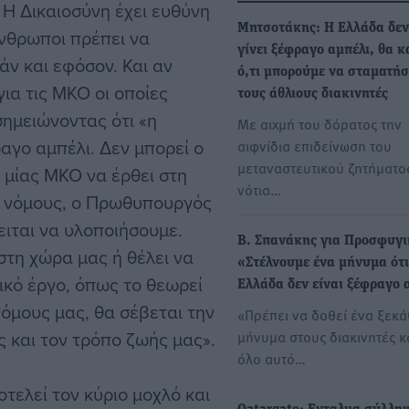
 Η Δικαιοσύνη έχει ευθύνη
Μητσοτάκης: Η Ελλάδα δεν
άνθρωποι πρέπει να
γίνει ξέφραγο αμπέλι, θα 
άν και εφόσον. Και αν
ό,τι μπορούμε να σταματή
ια τις ΜΚΟ οι οποίες
τους άθλιους διακινητές
σημειώνοντας ότι «η
Με αιχμή του δόρατος την
αγο αμπέλι. Δεν μπορεί ο
αιφνίδια επιδείνωση του
μεταναστευτικού ζητήματο
 μίας ΜΚΟ να έρθει στη
νότια…
ει νόμους, ο Πρωθυπουργός
ειται να υλοποιήσουμε.
Β. Σπανάκης για Προσφυγι
στη χώρα μας ή θέλει να
«Στέλνουμε ένα μήνυμα ότι
νικό έργο, όπως το θεωρεί
Ελλάδα δεν είναι ξέφραγο 
 νόμους μας, θα σέβεται την
«Πρέπει να δοθεί ένα ξεκ
ς και τον τρόπο ζωής μας».
μήνυμα στους διακινητές κ
όλο αυτό…
τελεί τον κύριο μοχλό και