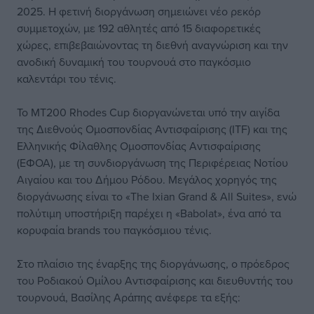
2025. Η φετινή διοργάνωση σημειώνει νέο ρεκόρ
συμμετοχών, με 192 αθλητές από 15 διαφορετικές
χώρες, επιβεβαιώνοντας τη διεθνή αναγνώριση και την
ανοδική δυναμική του τουρνουά στο παγκόσμιο
καλεντάρι του τένις.
Το MT200 Rhodes Cup διοργανώνεται υπό την αιγίδα
της Διεθνούς Ομοσπονδίας Αντισφαίρισης (ITF) και της
Ελληνικής Φίλαθλης Ομοσπονδίας Αντισφαίρισης
(ΕΦΟΑ), με τη συνδιοργάνωση της Περιφέρειας Νοτίου
Αιγαίου και του Δήμου Ρόδου. Μεγάλος χορηγός της
διοργάνωσης είναι το «The Ixian Grand & All Suites», ενώ
πολύτιμη υποστήριξη παρέχει η «Babolat», ένα από τα
κορυφαία brands του παγκόσμιου τένις.
Στο πλαίσιο της έναρξης της διοργάνωσης, ο πρόεδρος
του Ροδιακού Ομίλου Αντισφαίρισης και διευθυντής του
τουρνουά, Βασίλης Αράπης ανέφερε τα εξής: