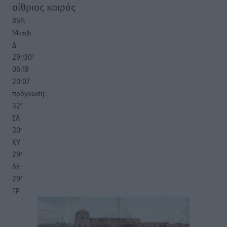
αίθριος καιρός
85
%
14
km/h
Δ
29
30
°/
°
06:18
20:07
πρόγνωση:
32
°
ΣΑ
30
°
ΚΥ
29
°
ΔΕ
29
°
ΤΡ