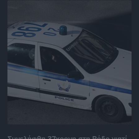
Ειδήσεις
•
πριν 7 ώρες
Γονικές παροχές: Οι παγίδες στις μεταφορές
χρημάτων που μπορεί να κοστίσουν σε φόρο
Ειδήσεις
•
πριν 7 ώρες
Η επόμενη παγκόσμια δύναμη στα υδροπλάνα μπορεί
να είναι η Ελλάδα
Ειδήσεις
•
πριν 7 ώρες
Στη Σύμη η Φαίη Σκορδά επισκέφθηκε την Ιερά Μονή
του Πανορμίτη
Τοπικές Ειδήσεις
•
πριν 7 ώρες
Σερβία: Ανακάμπτουν οι τουριστικές ροές προς την
Ελλάδα
Ειδήσεις
•
πριν 7 ώρες
Συνελήφθη 37χρονη στη Ρόδο γιατί