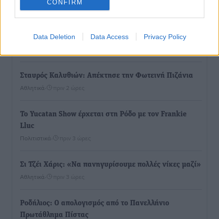
CONFIRM
Συνελήφθη 37χρονη στη Ρόδο γιατί είχε αφήσει τα
Data Deletion
Data Access
Privacy Policy
τρία ανήλικα παιδιά της χωρίς επιτήρηση
Τοπικές Ειδήσεις
•
πριν 2 ώρες
Σταυρός Καλυθιών: Απέκτησε την Φωτεινή Πιζάνια
Αθλητικά
•
πριν 2 ώρες
Το Yucatan Show έρχεται στη Ρόδο με τον Frankie
Lluc
Πολιτιστικά
•
πριν 3 ώρες
Σι Τζέι Χάρις: «Να πανηγυρίσουμε πολλές νίκες μαζί»
Αθλητικά
•
πριν 3 ώρες
Ροδήλιος: Ο απολογισμός από το Πανελλήνιο
Πρωτάθλημα Πίστας