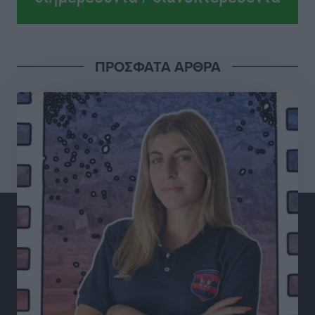
τουρισμός μπορεί να γίνει ο μεγαλύτερος πελάτης της
ελληνικής βιομηχανίας”
Τοπικές Ειδήσεις
•
πριν 5 ώρες
ΠΡΟΣΦΑΤΑ ΑΡΘΡΑ
Έρευνα ΕΟΤ: Οι Ευρωπαίοι ταξιδιώτες «ψηφίζουν»
Ελλάδα
Ειδήσεις
•
πριν 5 ώρες
Άκυρες οι εγκύκλιοι που δεν αναρτώνται,
υποχρεωτική η δημοσίευσή τους από την 1η
Οκτωβρίου
Ειδήσεις
•
πριν 5 ώρες
Καύσιμα: «Καίνε» οι τιμές και στα νησιά μας – Γιατί
δεν πέφτουν και πότε μπορεί να έρθει αποκλιμάκωση
Τοπικές Ειδήσεις
•
πριν 5 ώρες
Πάνω από 1.500 έλεγχοι με drones σε 300 παραλίες