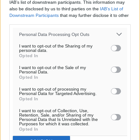
IAB’s list of downstream participants. This information may
also be disclosed by us to third parties on the
IAB’s List of
Downstream Participants
that may further disclose it to other
third parties.
Personal Data Processing Opt Outs
I want to opt-out of the Sharing of my
personal data.
Opted In
I want to opt-out of the Sale of my
Personal Data.
Opted In
Ροή ειδήσεων
I want to opt-out of processing my
Personal Data for Targeted Advertising.
Opted In
Γ.Σ. Διαγόρας: Επέστρεψε στις Ακαδημίες η Ειρήνη
Παπαεμμανουήλ
I want to opt-out of Collection, Use,
Αθλητικά
•
πριν 55 λεπτά
Retention, Sale, and/or Sharing of my
Personal Data that Is Unrelated with the
Purposes for which it was collected.
Opted In
ΣΚΟΕ: Σαββατοκύριακο με αγώνες από τον Σ.Σ. Ρόδου
Αθλητικά
•
πριν 2 ώρες