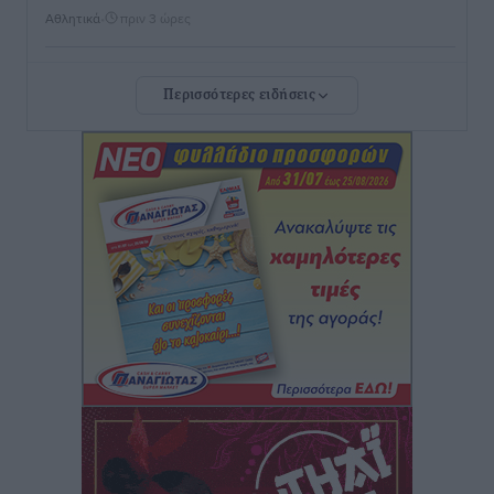
Αθλητικά
•
πριν 3 ώρες
Διαγόρας: Μετεγγραφικό ντεμαράζ
Περισσότερες ειδήσεις
Αθλητικά
•
πριν 3 ώρες
Γ.Σ. Διαγόρας: Εντατική προετοιμασία και επιστροφή
Ρίζου στις Ακαδημίες
Αθλητικά
•
πριν 3 ώρες
Εθνική Ανδρών: Ραντεβού στο Telekom Center Athens
Αθλητικά
•
πριν 3 ώρες
ΕΠΟ: Απέσυρε τη στήριξή της στην υποψηφιότητα
του Ινφαντίνο
Αθλητικά
•
πριν 3 ώρες
Φοίβος Κω: Το «ευχαριστώ» για το 9ο Kos 3X3