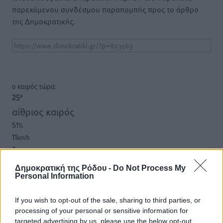
παρεχόμενου συνδέσμου παραπομπής προς το άρθρο
της Δημοκρατικής.
o καιρός τώρα:
25
°
αίθριος καιρός
51
%
11
km/h
Δ
25
27
°/
°
Δημοκρατική της Ρόδου -
Do Not Process My
06:18
Personal Information
20:06
πρόγνωση:
If you wish to opt-out of the sale, sharing to third parties, or
33
°
processing of your personal or sensitive information for
ΚΥ
targeted advertising by us, please use the below opt-out