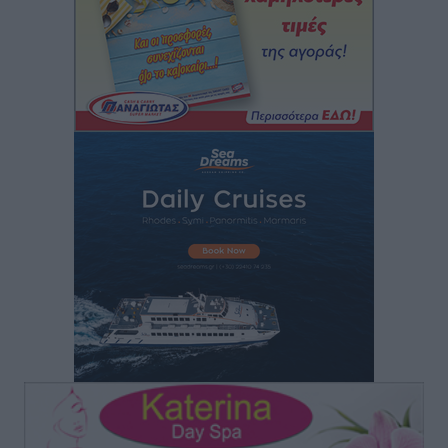
ΥΠΑΑΤ: 12,5 εκατ. ευρώ στις 13 Περιφέρειες για μέτρα
βιοασφάλειας
Τοπικές Ειδήσεις
•
πριν 14 ώρες
Ποιοι φοιτητές μπορούν να λάβουν ενίσχυση για
στέγη έως 2.500 ευρώ
Ειδήσεις
•
πριν 14 ώρες
«Γιατί οι Τούρκοι συρρέουν στα ελληνικά νησιά»:
Τουρκική εφημερίδα εξηγεί τους λόγους που οι
γείτονες προτιμούν την Ελλάδα για διακοπές
Τοπικές Ειδήσεις
•
πριν 15 ώρες
«Μουσικό Ταξίδι στο Αιγαίο»: Η Ρόδος έγραψε μια
νέα σελίδα στον πολιτισμό
Πολιτιστικά
•
πριν 15 ώρες
Άμεσα μέτρα για την ενίσχυση του Νοσοκομείου