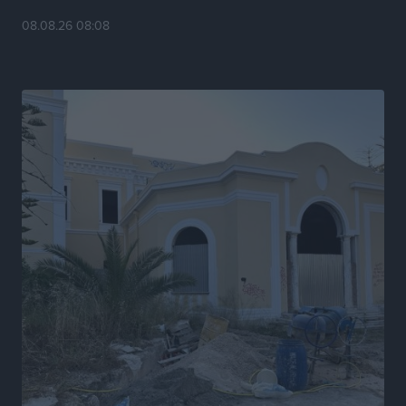
Αθλητικά
•
πριν 19 ώρες
08.08.26 08:08
Διαγόρας: Μετεγγραφικό ντεμαράζ
Αθλητικά
•
πριν 19 ώρες
Γ.Σ. Διαγόρας: Εντατική προετοιμασία και επιστροφή
Ρίζου στις Ακαδημίες
Αθλητικά
•
πριν 19 ώρες
Εθνική Ανδρών: Ραντεβού στο Telekom Center Athens
Αθλητικά
•
πριν 19 ώρες
ΕΠΟ: Απέσυρε τη στήριξή της στην υποψηφιότητα
του Ινφαντίνο
Αθλητικά
•
πριν 19 ώρες
Φοίβος Κω: Το «ευχαριστώ» για το 9ο Kos 3X3