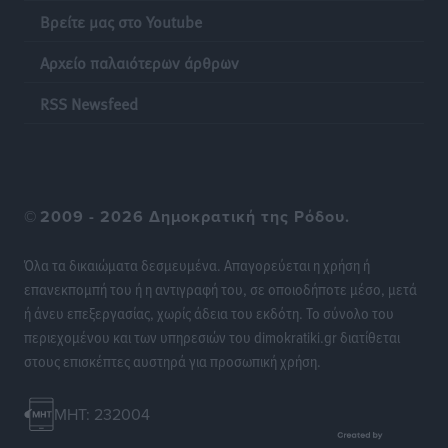
Τοπικές Ειδήσεις
•
πριν 22 ώρες
Βρείτε μας στο Youtube
Αρχείο παλαιότερων άρθρων
Θεσμοθετείται από σήμερα το νέο Ειδικό Χωροταξικό
Πλαίσιο για τον Τουρισμό με κοινή υπουργική
RSS Newsfeed
απόφαση
Ειδήσεις
•
πριν 22 ώρες
4η Γιορτή των Γιαρένιων στ’ Απόλλωνα Ρόδου το
Σάββατο 8 Αυγούστου
©
2009 - 2026 Δημοκρατική της Ρόδου.
Πολιτιστικά
•
πριν 22 ώρες
Όλα τα δικαιώματα δεσμευμένα. Απαγορεύεται η χρήση ή
επανεκπομπή του ή η αντιγραφή του, σε οποιοδήποτε μέσο, μετά
«Στέρεψε» η αγορά από πινακίδες κυκλοφορίας:
ή άνευ επεξεργασίας, χωρίς άδεια του εκδότη. Το σύνολο του
Χιλιάδες αυτοκίνητα παραμένουν αταξινόμητα – Λύση
περιεχομένου και των υπηρεσιών του dimokratiki.gr διατίθεται
αναζητά το υπουργείο
στους επισκέπτες αυστηρά για προσωπική χρήση.
Ειδήσεις
•
πριν 23 ώρες
MHT: 232004
Νέες τουρκικές παραβιάσεις στο Αιγαίο – Μία
εμπλοκή με ελληνικά μαχητικά