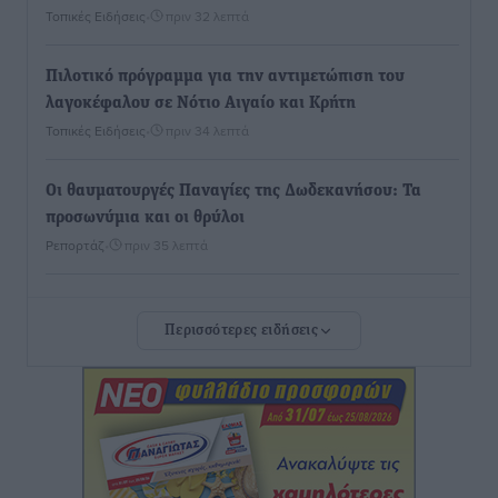
Τοπικές Ειδήσεις
•
πριν 32 λεπτά
Πιλοτικό πρόγραμμα για την αντιμετώπιση του
λαγοκέφαλου σε Νότιο Αιγαίο και Κρήτη
Τοπικές Ειδήσεις
•
πριν 34 λεπτά
Οι θαυματουργές Παναγίες της Δωδεκανήσου: Τα
προσωνύμια και οι θρύλοι
Ρεπορτάζ
•
πριν 35 λεπτά
Τριήμερο εξόδου: Πάνω από 129.000 επιβάτες
Περισσότερες ειδήσεις
αναχωρούν από Πειραιά, Ραφήνα και Λαύριο
Ειδήσεις
•
πριν 14 ώρες
Τι αλλάζει το χωροταξικό στις τουριστικές επενδύσεις
Τοπικές Ειδήσεις
•
πριν 14 ώρες