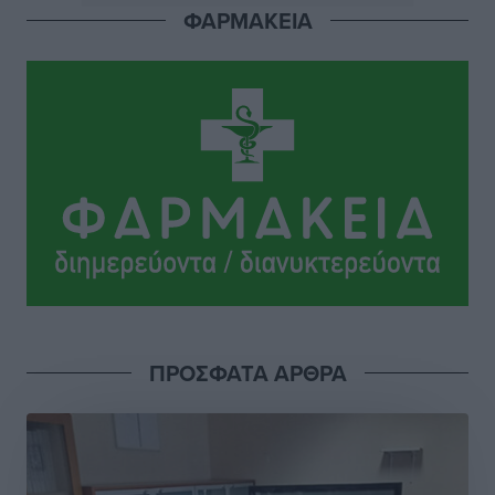
ΦΑΡΜΑΚΕΙΑ
Φοίβος: Η μεγάλη επιστροφή του Μπρένο Σαλβατιέρα
Αθλητικά
•
πριν 16 ώρες
Κλεάνθης: Έτοιμες οι κάρτες διαρκείας της νέας
σεζόν
Αθλητικά
•
πριν 16 ώρες
Ατρόμητος Διμυλιάς: Ο Μαργαρίτης και μία
αδιαπραγμάτευτη φιλοσοφία
Αθλητικά
•
πριν 16 ώρες
Γ.Σ. Διαγόρας: Επέστρεψε στις Ακαδημίες η Ειρήνη
ΠΡΟΣΦΑΤΑ ΑΡΘΡΑ
Παπαεμμανουήλ
Αθλητικά
•
πριν 17 ώρες
ΣΚΟΕ: Σαββατοκύριακο με αγώνες από τον Σ.Σ. Ρόδου
Αθλητικά
•
πριν 18 ώρες