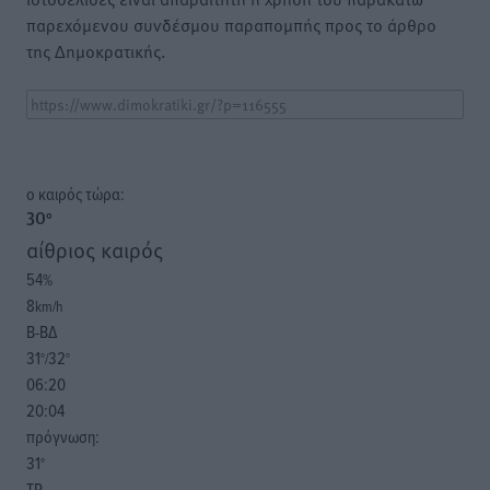
παρεχόμενου συνδέσμου παραπομπής προς το άρθρο
της Δημοκρατικής.
o καιρός τώρα:
30
°
αίθριος καιρός
54
%
8
km/h
Β-ΒΔ
31
32
°/
°
06:20
20:04
πρόγνωση:
31
°
ΤΡ