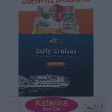
Τοπικές Ειδήσεις
•
πριν 2 ώρες
Την Παρασκευή 21 Αυγούστου η τελετή εγκαινίων
του νέου Περιφερειακού Πολυδύναμου Ιατρείου
Γενναδίου παρουσία του Άδωνι Γεωργιάδη
Τοπικές Ειδήσεις
•
πριν 2 ώρες
Στη Λέρο ο πρόεδρος του ΠΑΣΟΚ Νίκος Ανδρουλάκης
Τοπικές Ειδήσεις
•
πριν 2 ώρες
Στα 2-2,35 GW ο στόχος για τα πρώτα υπεράκτια
αιολικά πάρκα που θα λειτουργήσουν στη χώρα μας
Ειδήσεις
•
πριν 4 ώρες
Η Ελλάδα κρατά το τουριστικό momentum, παρά τις
γεωπολιτικές αναταράξεις
Ειδήσεις
•
πριν 4 ώρες