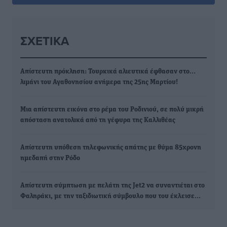
ΣΧΕΤΙΚΆ
Απίστευτη πρόκληση: Τουρκικά αλιευτικά έφθασαν στο…
λιμάνι του Αγαθονησίου ανήμερα της 25ης Μαρτίου!
Μια απίστευτη εικόνα στο ρέμα του Ροδινιού, σε πολύ μικρή
απόσταση ανατολικά από τη γέφυρα της Καλλιθέας
Απίστευτη υπόθεση τηλεφωνικής απάτης με θύμα 85χρονη
ημεδαπή στην Ρόδο
Απίστευτη σύμπτωση με πελάτη της Jet2 να συναντιέται στο
Φαληράκι, με την ταξιδιωτική σύμβουλο που του έκλεισε…