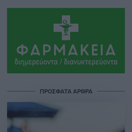
Αστυπάλαια: Το φως που μένει αναμμένο στο κάστρο
Τοπικές Ειδήσεις
•
πριν 4 ώρες
Τουρισμός: «Φτωχός συγγενής κάμπινγκ και
τροχόσπιτα
Ειδήσεις
•
πριν 4 ώρες
Έφυγε από τη ζωή ο επί σειρά ετών εφημέριος στον
ιερό Ναό του Αγίου Νικολάου Παστίδας Μιχαήλ
Καψάλης
Τοπικές Ειδήσεις
•
πριν 22 ώρες
ΠΡΟΣΦΑΤΑ ΑΡΘΡΑ
Αποκαλυπτήρια για την «Ατζέντα 2030» από το βήμα
της ΔΕΘ
Ειδήσεις
•
πριν 24 ώρες