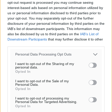
opt-out request is processed you may continue seeing
Ροή ειδήσεων
interest-based ads based on personal information utilized by
us or personal information disclosed to third parties prior to
your opt-out. You may separately opt-out of the further
Συνελήφθη 73χρονος για διάθεση αλκοόλ σε
disclosure of your personal information by third parties on the
ανηλίκους στη Ρόδο
IAB’s list of downstream participants. This information may
Τοπικές Ειδήσεις
•
πριν 1 λεπτό
also be disclosed by us to third parties on the
IAB’s List of
Downstream Participants
that may further disclose it to other
third parties.
Πραγματοποιήθηκαν 43.881 έλεγχοι και βεβαιώθηκαν
12.272 παραβάσεις από την αστυνομία τον Ιούλιο
Personal Data Processing Opt Outs
Τοπικές Ειδήσεις
•
πριν 14 λεπτά
I want to opt-out of the Sharing of my
personal data.
Opted In
Συνελήφθησαν δύο αλλοδαπές για λαθρεμπόριο
καπνικών προϊόντων στη Ρόδο – Κατασχέθηκαν
I want to opt-out of the Sale of my
Personal Data.
-3.928- πακέτα χωρίς ειδική ταινία φορολόγησης
Opted In
Τοπικές Ειδήσεις
•
πριν 31 λεπτά
I want to opt-out of processing my
Personal Data for Targeted Advertising.
Γ. Χατζημάρκος: 3,58 εκατ. ευρώ για την ανάπλαση
Opted In
του παραλιακού μετώπου της Πόθιας στην Κάλυμνο