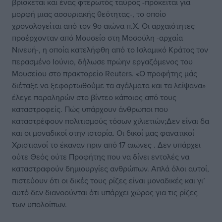
βρίσκεται και ένας φτερωτός ταύρος -πρόκειται για
μορφή μιας ασσυριακής θεότητας-, το οποίο
χρονολογείται από τον 9ο αιώνα π.Χ. Οι αρχαιότητες
προέρχονταν από Μουσείο στη Μοσούλη -αρχαία
Νινευή-, η οποία κατελήφθη από το Ισλαμικό Κράτος τον
περασμένο Ιούνιο, δήλωσε πρώην εργαζόμενος του
Μουσείου στο πρακτορείο Reuters. «Ο προφήτης μάς
διέταξε να ξεφορτωθούμε τα αγάλματα και τα λείψανα»
έλεγε παραληρών στο βίντεο κάποιος από τους
καταστροφείς. Πώς υπάρχουν άνθρωποι που
καταστρέφουν πολιτισμούς τόσων χιλιετιών;Δεν είναι δα
και οι μοναδικοί στην ιστορία. Οι δικοί μας φανατικοί
Χριστιανοί το έκαναν πριν από 17 αιώνες . Δεν υπάρχει
ούτε Θεός ούτε Προφήτης που να δίνει εντολές να
καταστραφούν δημιουργίες ανθρώπων. Απλά όλοι αυτοί,
πιστεύουν ότι οι δικές τους ρίζες είναι μοναδικές και γι’
αυτό δεν διανοούνται ότι υπάρχει χώρος για τις ρίζες
των υπολοίπων.