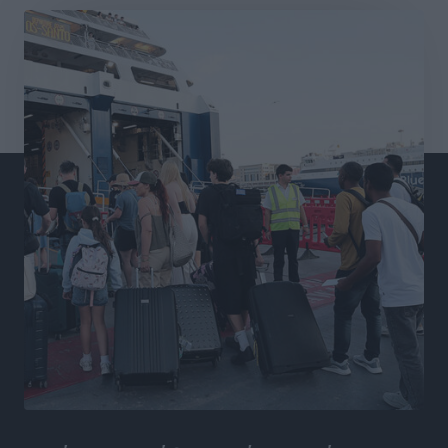
Γ.Σ. Διαγόρας: Εντατική προετοιμασία και επιστροφή
Ρίζου στις Ακαδημίες
Αθλητικά
•
πριν 6 ώρες
Εθνική Ανδρών: Ραντεβού στο Telekom Center Athens
Αθλητικά
•
πριν 6 ώρες
ΕΠΟ: Απέσυρε τη στήριξή της στην υποψηφιότητα
του Ινφαντίνο
Αθλητικά
•
πριν 6 ώρες
Φοίβος Κω: Το «ευχαριστώ» για το 9ο Kos 3X3
Basketball Festival
Αθλητικά
•
πριν 6 ώρες
6ο Kalymnos 3X3: Ολοκληρώθηκε με μεγάλη επιτυχία,