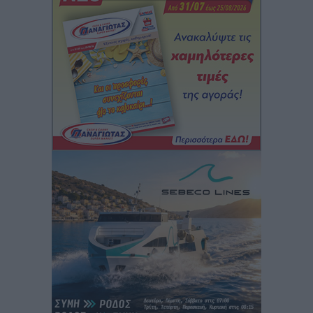
Iατρικός Σύλλογος Ροδου προς Α. Γεωργιάδη:
Στρατηγικές Προτάσεις για την Ενίσχυση της
Δημόσιας Υγείας στη Νησιωτική Ελλάδα και στα
Νοσοκομεία της Γ΄ Ζώνης
Τοπικές Ειδήσεις
•
πριν 2 ώρες
Πάνθηρες: Ξεκίνησαν αισιόδοξοι για την παρθενική
“πτήση” τους
Αθλητικά
•
πριν 2 ώρες
Άρης Αρχαγγέλου: Στο πλευρό του άτυχου Ιάκωβου
Θωμά
Αθλητικά
•
πριν 2 ώρες
Φοίβος: Η μεγάλη επιστροφή του Μπρένο Σαλβατιέρα
Αθλητικά
•
πριν 2 ώρες