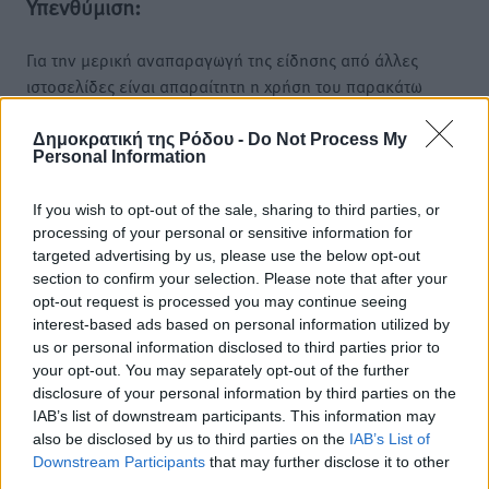
Υπενθύμιση:
Για την μερική αναπαραγωγή της είδησης από άλλες
ιστοσελίδες είναι απαραίτητη η χρήση του παρακάτω
παρεχόμενου συνδέσμου παραπομπής προς το άρθρο
της Δημοκρατικής.
Δημοκρατική της Ρόδου -
Do Not Process My
Personal Information
If you wish to opt-out of the sale, sharing to third parties, or
processing of your personal or sensitive information for
targeted advertising by us, please use the below opt-out
o καιρός τώρα:
section to confirm your selection. Please note that after your
opt-out request is processed you may continue seeing
28
°
interest-based ads based on personal information utilized by
αίθριος καιρός
us or personal information disclosed to third parties prior to
78
%
your opt-out. You may separately opt-out of the further
14
km/h
disclosure of your personal information by third parties on the
Δ-ΝΔ
IAB’s list of downstream participants. This information may
also be disclosed by us to third parties on the
IAB’s List of
27
27
°/
°
Downstream Participants
that may further disclose it to other
06:18
third parties.