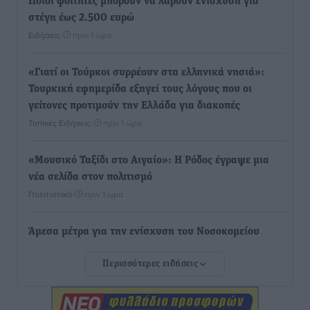
Ποιοι φοιτητές μπορούν να λάβουν ενίσχυση για
στέγη έως 2.500 ευρώ
Ειδήσεις
•
πριν 1 ώρα
«Γιατί οι Τούρκοι συρρέουν στα ελληνικά νησιά»:
Τουρκική εφημερίδα εξηγεί τους λόγους που οι
γείτονες προτιμούν την Ελλάδα για διακοπές
Τοπικές Ειδήσεις
•
πριν 1 ώρα
«Μουσικό Ταξίδι στο Αιγαίο»: Η Ρόδος έγραψε μια
νέα σελίδα στον πολιτισμό
Πολιτιστικά
•
πριν 1 ώρα
Άμεσα μέτρα για την ενίσχυση του Νοσοκομείου
Ρόδου και αντιμετώπιση των ελλείψεων προσωπικού
Περισσότερες ειδήσεις
ανακοίνωσε ο Άδωνις Γεωργιάδης
Τοπικές Ειδήσεις
•
πριν 2 ώρες