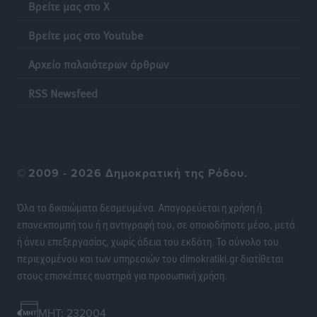
Βρείτε μας στο X
Ειδήσεις
•
πριν 10 ώρες
Βρείτε μας στο Youtube
Η επόμενη παγκόσμια δύναμη στα υδροπλάνα μπορεί
Αρχείο παλαιότερων άρθρων
να είναι η Ελλάδα
Ειδήσεις
•
πριν 10 ώρες
RSS Newsfeed
Στη Σύμη η Φαίη Σκορδά επισκέφθηκε την Ιερά Μονή
του Πανορμίτη
Τοπικές Ειδήσεις
•
πριν 10 ώρες
©
2009 - 2026 Δημοκρατική της Ρόδου.
Σερβία: Ανακάμπτουν οι τουριστικές ροές προς την
Όλα τα δικαιώματα δεσμευμένα. Απαγορεύεται η χρήση ή
Ελλάδα
επανεκπομπή του ή η αντιγραφή του, σε οποιοδήποτε μέσο, μετά
Ειδήσεις
•
πριν 10 ώρες
ή άνευ επεξεργασίας, χωρίς άδεια του εκδότη. Το σύνολο του
περιεχομένου και των υπηρεσιών του dimokratiki.gr διατίθεται
Διακοπές στην Κάρπαθο για τον Γιώργο Γεραπετρίτη
στους επισκέπτες αυστηρά για προσωπική χρήση.
Τοπικές Ειδήσεις
•
πριν 10 ώρες
MHT: 232004