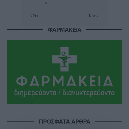
30
31
Σταυρός Καλυθιών: Απέκτησε την Φωτεινή Πιζάνια
« Σεπ
Νοέ »
Αθλητικά
•
πριν 5 ώρες
ΦΑΡΜΑΚΕΙΑ
Το Yucatan Show έρχεται στη Ρόδο με τον Frankie
Lluc
Πολιτιστικά
•
πριν 6 ώρες
Σι Τζέι Χάρις: «Να πανηγυρίσουμε πολλές νίκες μαζί»
Αθλητικά
•
πριν 6 ώρες
Ροδήλιος: Ο απολογισμός από το Πανελλήνιο
Πρωτάθλημα Πίστας
Αθλητικά
•
πριν 6 ώρες
Διαγόρας: Μετεγγραφικό ντεμαράζ
ΠΡΟΣΦΑΤΑ ΑΡΘΡΑ
Αθλητικά
•
πριν 6 ώρες