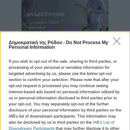
Δημοκρατική της Ρόδου -
Do Not Process My
Personal Information
Ροή ειδήσεων
If you wish to opt-out of the sale, sharing to third parties, or
processing of your personal or sensitive information for
Έτος – ορόσημο το 2025 για δωρεές οργάνων στην
targeted advertising by us, please use the below opt-out
Ελλάδα
section to confirm your selection. Please note that after your
Ειδήσεις
•
πριν 5 ώρες
opt-out request is processed you may continue seeing
interest-based ads based on personal information utilized by
us or personal information disclosed to third parties prior to
Ο.Φ. Ιστρίου: Καρέ ανανεώσεων σε άξονα και
your opt-out. You may separately opt-out of the further
μετόπισθεν
disclosure of your personal information by third parties on the
Αθλητικά
•
πριν 5 ώρες
IAB’s list of downstream participants. This information may
also be disclosed by us to third parties on the
IAB’s List of
Επικός Εργκίν Αταμάν στη Σύμη: Έσπασε πιάτα μέχρι
Downstream Participants
that may further disclose it to other