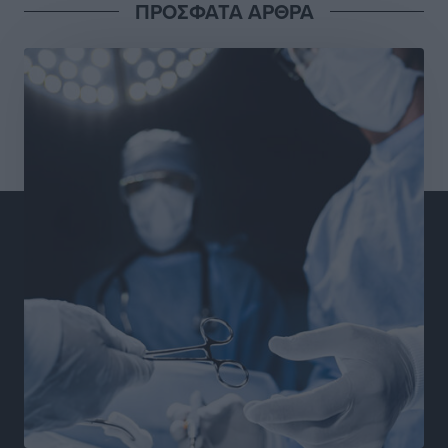
ΠΡΟΣΦΑΤΑ ΑΡΘΡΑ
Σουηδός του!
Αθλητικά
•
πριν 7 ώρες
Χατζηβασιλείου: Προτεραιότητα της ΕΕ η προστασία
των εξωτερικών συνόρων
Ειδήσεις
•
πριν 8 ώρες
Κάρπαθος: Το πιο υποτιμημένο νησί είναι ένας
κρυφός παράδεισος στα Δωδεκάνησα
Τοπικές Ειδήσεις
•
πριν 8 ώρες
Ο Λαμπρος Φισφής στη Ρόδο στις 21 Σεπτεμβρίου
Πολιτιστικά
•
πριν 8 ώρες
ΚΑΕ Κολοσσός: Αντίστροφη μέτρηση για την
προετοιμασία
Αθλητικά
•
πριν 9 ώρες