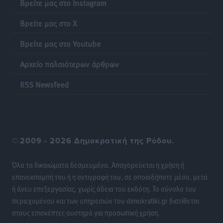
Βρείτε μας στο Instagram
πώς διορθώνονται τα λάθη
Ειδήσεις
•
πριν 14 ώρες
Βρείτε μας στο X
Βρείτε μας στο Youtube
Ποια μέτρα ζητά η αγορά εν όψει ΔΕΘ
Ειδήσεις
•
πριν 14 ώρες
Αρχείο παλαιότερων άρθρων
Πυρκαγιές: Πώς τα σκουπίδια μπορούν να γίνουν η
RSS Newsfeed
σπίθα μιας μεγάλης καταστροφής στα νησιά
Ειδήσεις
•
πριν 14 ώρες
WTTC: Το μέλλον του τουρισμού περνά από τη
©
2009 - 2026 Δημοκρατική της Ρόδου.
διαχείριση των προορισμών – Νέο πλαίσιο για
βιώσιμη ανάπτυξη και ανθεκτικότητα
Όλα τα δικαιώματα δεσμευμένα. Απαγορεύεται η χρήση ή
Ειδήσεις
•
πριν 14 ώρες
επανεκπομπή του ή η αντιγραφή του, σε οποιοδήποτε μέσο, μετά
ή άνευ επεξεργασίας, χωρίς άδεια του εκδότη. Το σύνολο του
«Κοντοβερός»: Ραντεβού τον Σεπτέμβρη με…νέους
περιεχομένου και των υπηρεσιών του dimokratiki.gr διατίθεται
πλειστηριασμούς
στους επισκέπτες αυστηρά για προσωπική χρήση.
Τοπικές Ειδήσεις
•
πριν 14 ώρες