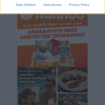
Περισσότερες ειδήσεις
Rhodes Beyond Summer – Εκεί που το καλοκαίρι
Data Deletion
Data Access
Privacy Policy
είναι μόνο η αρχή
Τοπικές Ειδήσεις
•
πριν 6 ώρες
Κικίλιας: Μειώθηκαν κατά 34% οι μεταναστευτικές
ροές στα θαλάσσια σύνορα
Ειδήσεις
•
πριν 6 ώρες
Κως: Γερμανός τουρίστας κέρδισε αποζημίωση 900
ευρώ επειδή δεν βρήκε ξαπλώστρες στις
οικογενειακές διακοπές του
Τοπικές Ειδήσεις
•
πριν 6 ώρες
Ο γεωεντοπισμός μέσω 112 «έσωσε» Δανό περιπατητή
στη Ρόδο
Τοπικές Ειδήσεις
•
πριν 6 ώρες
Σύμη: Ανασύρθηκε σορός άνδρα – Εξετάζεται αν είναι