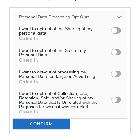
third parties.
και στο κεφάλι του σε εστιατόριο ακούγοντας Άννα
Βίσση
Personal Data Processing Opt Outs
Τοπικές Ειδήσεις
•
πριν 5 ώρες
I want to opt-out of the Sharing of my
personal data.
Στο Επιμελητήριο Δωδεκανήσου σήμερα ο Πρέσβης
Opted In
της Βραζιλίας Laudemar Aguiar
I want to opt-out of the Sale of my
Τοπικές Ειδήσεις
•
πριν 6 ώρες
Personal Data.
Opted In
To δημογραφικό πρόβλημα στα νησιά κυριάρχησε στη
I want to opt-out of processing my
Personal Data for Targeted Advertising.
συνάντηση του Φώτη Μάγγου με τον πρόεδρο της
Opted In
HOPEgenesis
Τοπικές Ειδήσεις
•
πριν 6 ώρες
I want to opt-out of Collection, Use,
Retention, Sale, and/or Sharing of my
Personal Data that Is Unrelated with the
Purposes for which it was collected.
ΠΑΟΚ Ρόδου: Επιστροφή Τοντόροβ και άνοιγμα προς
Opted In
χορηγούς
CONFIRM
Αθλητικά
•
πριν 6 ώρες