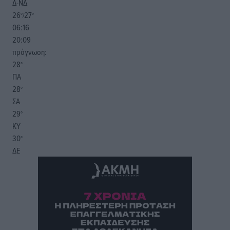
Δ-ΝΔ
26
27
°/
°
06:16
20:09
πρόγνωση:
28
°
ΠΑ
28
°
ΣΑ
29
°
ΚΥ
30
°
ΔΕ