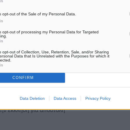
In
o opt-out of the Sale of my Personal Data.
In
υμμάχους να
α και άρματα μάχης.
to opt-out of processing my Personal Data for Targeted
ing.
In
μόνο ελαφρύτερο οπλισμό
o opt-out of Collection, Use, Retention, Sale, and/or Sharing
λευταίες ημέρες υπήρξε
ersonal Data that Is Unrelated with the Purposes for which it
lected.
την αποστολή αρμάτων
In
CONFIRM
τής πρωθυπουργός
Data Deletion
Data Access
Privacy Policy
ις φορές όταν ρωτήθηκε
την έκκληση για αποστολή