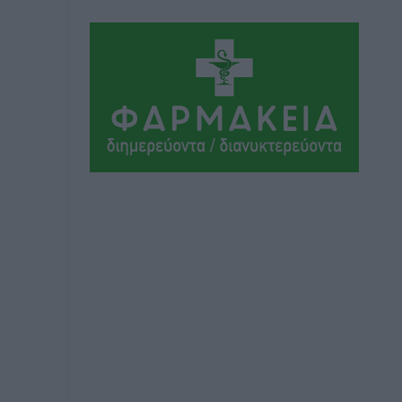
Αθλητικά
•
πριν 6 ώρες
Ιάλυσος Β’: Νωρίς νωρίς μπήκαν στα
βάσανα της προετοιμασίας
Αθλητικά
•
πριν 6 ώρες
Εθνικός Αρχίπολης: Μεγάλο βήμα
προόδου η ίδρυση Ακαδημίας
Αθλητικά
•
πριν 6 ώρες
Ιππότες: Με το βλέμμα στραμμένο στο
μέλλον
Αθλητικά
•
πριν 6 ώρες
ΠΑΜΕ ΣΤΟΙΧΗΜΑ: Περισσότερα από 95
εκατομμύρια ευρώ σε κέρδη μοίρασε
τον Ιούλιο
Αθλητικά
•
πριν 7 ώρες