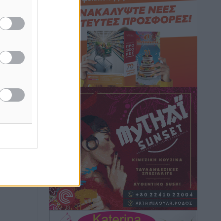
Hotels – Χατζηλαζάρου – Προχωρά
καινούργιο ξενοδοχείο στην Κω
Τοπικές Ειδήσεις
•
πριν 6 ώρες
Αυτοκίνητο μπήκε παράνομα σε
μονόδρομο στο Μαστιχάρι –
Αναποδογύρισε όχημα με μητέρα και
5χρονο παιδί
Τοπικές Ειδήσεις
•
πριν 6 ώρες
“Η Ευρώπη αντιμετώπιζε το
προσφυγικό σαν ταινία τρόμου” – Η
συγκλονιστική μαρτυρία της Χαρούλας
Γιασιράνη στον RV για τα γεγονότα που
οδήγησαν στο Σύμφωνο της Λέρου
Τοπικές Ειδήσεις
•
πριν 6 ώρες
Συναυλία με τον Γιάννη Κότσιρα στις