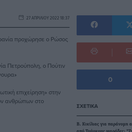
27 ΑΠΡΙΛΊΟΥ 2022 18:37
κρανία προχώρησε ο Ρώσος
ία Πετρούπολη, ο Πούτιν
ίγουρα»
0
ιωτική επιχείρηση» στην
των ανθρώπων στο
ΣΧΕΤΙΚΆ
Β. Κικίλιας για παράνομη α
από Τούρκους ψαράδες: "Ζ