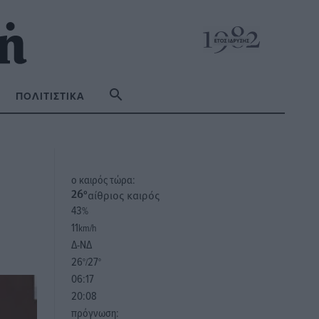
ΠΟΛΙΤΙΣΤΙΚΆ
o καιρός τώρα:
αίθριος καιρός
26
°
43
%
11
km/h
Δ-ΝΔ
26
27
°/
°
06:17
20:08
πρόγνωση: