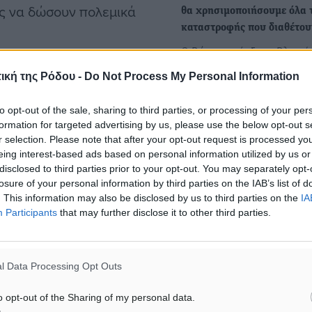
ις να δώσουν πολεμικά
θα χρησιμοποιήσουμε όλα 
καταστροφής που διαθέτου
Ο Ρώσος πρόεδρος Βλαντί
Πούτιν δήλωσε ότι η Ρωσία
η Δύση «πρέπει να είναι
ική της Ρόδου -
Do Not Process My Personal Information
χρησιμοποιήσει όλα τα όπ
 και να διπλασιάσει την
διαθέτει…
to opt-out of the sale, sharing to third parties, or processing of your per
τη ρωσική εισβολή.
formation for targeted advertising by us, please use the below opt-out s
r selection. Please note that after your opt-out request is processed y
Οι ΗΠΑ βομβάρδισαν τρεις
η περαιτέρω δυστυχία σε
eing interest-based ads based on personal information utilized by us or
πυρηνικές εγκαταστάσεις σ
disclosed to third parties prior to your opt-out. You may separately opt-
που απειλεί με αντίποινα
λο τον κόσμο. Δεν θα
losure of your personal information by third parties on the IAB’s list of
«Πρόκειται για μία ιστορικ
α πει η Τρας.
. This information may also be disclosed by us to third parties on the
IA
για τις ΗΠΑ, το Ισραήλ και 
Participants
that may further disclose it to other third parties.
ς βαθιά στα αποθέματά
α κάνουμε όλα αυτά», θα
l Data Processing Opt Outs
o opt-out of the Sharing of my personal data.