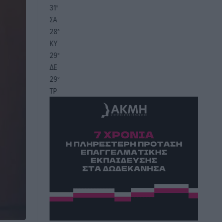
31
°
ΣΑ
28
°
ΚΥ
29
°
ΔΕ
29
°
ΤΡ