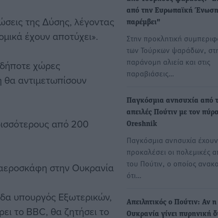
από την Ευρωπαϊκή Ένωση
ώσεις της Δύσης, λέγοντας
παρέμβει"
νομικά έχουν αποτύχει».
Στην προκλητική συμπερι
των Τούρκων ψαράδων, στ
παράνομη αλιεία και στις
σδήποτε χώρες
παραβιάσεις…
 θα αντιμετωπίσουν
Παγκόσμια ανησυχία από τ
απειλές Πούτιν με τον πύρ
ρισσότερους από 200
Oreshnik
Παγκόσμια ανησυχία έχουν
προκαλέσει οι πολεμικές α
του Πούτιν, ο οποίος ανακ
 αεροσκάφη στην Ουκρανία
ότι…
ίδα υπουργός Εξωτερικών,
Απειλητικός ο Πούτιν: Αν η
ρει το BBC, θα ζητήσει το
Ουκρανία γίνει πυρηνική 