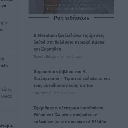
 να
Ροή ειδήσεων
φορά
ην
Η Meridiam ξεκλειδώνει τις έρευνες
βυθού στη θαλάσσια περιοχή Κάσου
και Καρπάθου
Τοπικές Ειδήσεις
•
πριν 2 ώρες
ις
αυλο
Παρουσίαση βιβλίου του Α.
Χατζημιχαήλ – Τιμητική εκδήλωση για
τους αυτοδιοικητικούς της Κω
πειλές
Πολιτιστικά
•
πριν 4 ώρες
οίνωσε
Εγκρίθηκε η ηλεκτρική διασύνδεση
Ρόδου και Κω μέσω υποβρύχιων
καλωδίων με την ηπειρωτική Ελλάδα
δύναμη,