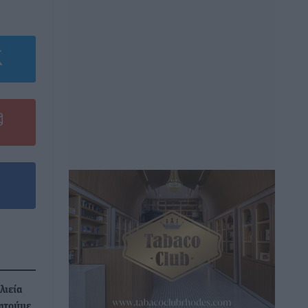
λιεία
ητούμε