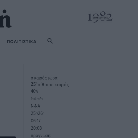
ΠΟΛΙΤΙΣΤΙΚΆ
o καιρός τώρα:
αίθριος καιρός
25
°
40
%
16
km/h
Ν-ΝΑ
25
26
°/
°
06:17
20:08
πρόγνωση: