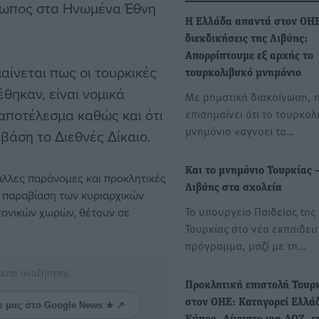
σωπος στα Ηνωμένα Έθνη
Η Ελλάδα απαντά στον ΟΗΕ 
διεκδικήσεις της Λιβύης:
Απορρίπτουμε εξ αρχής το
αίνεται πως οι τουρκικές
τουρκολιβυκό μνημόνιο
έθηκαν, είναι νομικά
Με ρηματική διακοίνωση, 
 αποτέλεσμα καθώς και ότι
επισημαίνει ότι το τουρκολ
μνημόνιο «αγνοεί τα…
 βάση το Διεθνές Δίκαιο.
Και το μνημόνιο Τουρκίας 
 άλλες παράνομες και προκλητικές
Λιβύης στα σχολεία
η παραβίαση των κυριαρχικών
Το υπουργείο Παιδείας της
τονικών χωρών, θέτουν σε
Τουρκίας στο νέο εκπαιδευ
πρόγραμμα, μαζί με τη…
ματα αναζήτησης
Προκλητική επιστολή Τουρ
στον ΟΗΕ: Κατηγορεί Ελλά
ε μας στο Google News ★ ↗