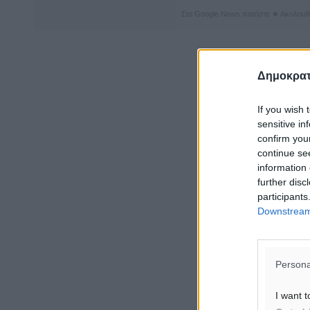
Στο Google News πατήστε ★ Ακολουθ
Δημοκρατ
If you wish 
sensitive in
confirm you
continue se
information 
further disc
participants
Downstream 
Persona
I want t