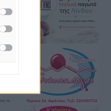
Ασφαλείς προορισμοί η Ρόδος και η
Κως στη διεθνή τουριστική αγορά
Τοπικές Ειδήσεις
•
πριν 39 λεπτά
ληλες
πό
ι ΧΥΤΑ
Δεν πέφτει καρφίτσα στα πανηγύρια!
 σε
Τοπικές Ειδήσεις
•
πριν 40 λεπτά
ες
Προσωρινά κρατούμενος παραμένει ο
44χρονος οδηγός του BMW μετά τη
συμπληρωματική απολογία του
ενώπιον του Ανακριτή
ή της
Ρεπορτάζ
•
πριν 41 λεπτά
ίδες
του
Στο Μονομελές Πρωτοδικείο Ρόδου
παραπέμφθηκε η υπόθεση της
ος το
γυναίκας που βρέθηκε παντρεμένη με 2
άνδρες χωρίς να το γνωρίζει