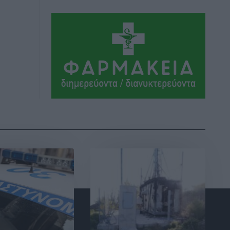
Ψηφιακό δίδυμο για τα δάση της
Ρόδου και 3D εκτύπωση 42 οικισμών
Τοπικές Ειδήσεις
•
πριν 46 λεπτά
Ένα όνομα που ταιριάζει στην Ρόδο
Δημο-Κρίσεις
•
πριν 47 λεπτά
Όταν τα γεγονότα απαντούν στα
σενάρια
Δημο-Κρίσεις
•
πριν 48 λεπτά
Η Ρόδος βρήκε επιτέλους το πρόβλημά
της και είναι στην Πάρο
Δημο-Κρίσεις
•
πριν 49 λεπτά
Το νησί που κόλλησε σε μια θέση
γραμματέα
Δημο-Κρίσεις
•
πριν 50 λεπτά