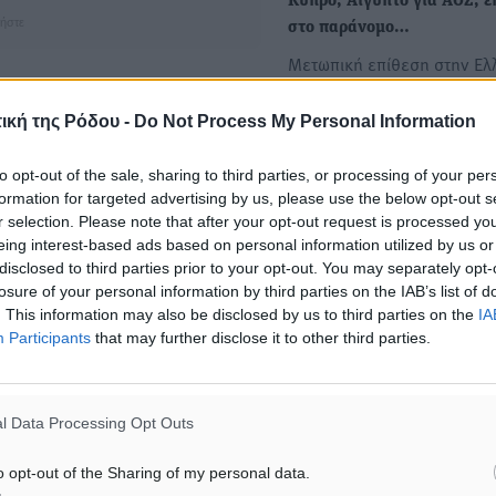
Κύπρο, Αίγυπτο για ΑΟΖ, ε
ήστε
στο παράνομο…
Μετωπική επίθεση στην Ελ
πέντε ημέρες μετά τη συν
Μητσοτάκη–Ερντογάν, εξ
ική της Ρόδου -
Do Not Process My Personal Information
η…
to opt-out of the sale, sharing to third parties, or processing of your per
formation for targeted advertising by us, please use the below opt-out s
Αναρτήθηκε από τον ΟΗΕ η
r selection. Please note that after your opt-out request is processed y
ρηματική διακοίνωση της
eing interest-based ads based on personal information utilized by us or
Ελλάδας: «Αβάσιμοι οι ισχ
disclosed to third parties prior to your opt-out. You may separately opt-
της Λιβύης»
losure of your personal information by third parties on the IAB’s list of
. This information may also be disclosed by us to third parties on the
IA
Στη δημοσιότητα έδωσε
Participants
that may further disclose it to other third parties.
ο ΟΗΕ την ελληνική ρηματι
διακοίνωση προς τη Λιβύη,
οποία η Αθήνα απορρίπτει
l Data Processing Opt Outs
o opt-out of the Sharing of my personal data.