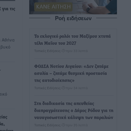
για τις
Ροή ειδήσεων
Το εκλογικό ρολόι του Μαξίμου χτυπά
η Αθήνα
τέλη Μαΐου του 2027
ιβυκό
Τοπικές Ειδήσεις
•
πριν 33 λεπτά
ΦΟΔΣΑ Νοτίου Αιγαίου: «Δεν ζητάμε
–
ασυλία – ζητάμε θεσμική προστασία
της αυτοδιοίκησης»
Τοπικές Ειδήσεις
•
πριν 34 λεπτά
τικό
Στη διαδικασία της απευθείας
διαπραγμάτευσης ο Δήμος Ρόδου για τη
κίας
ναυαγοσωστική κάλυψη των παραλιών
δα,
Τοπικές Ειδήσεις
•
πριν 35 λεπτά