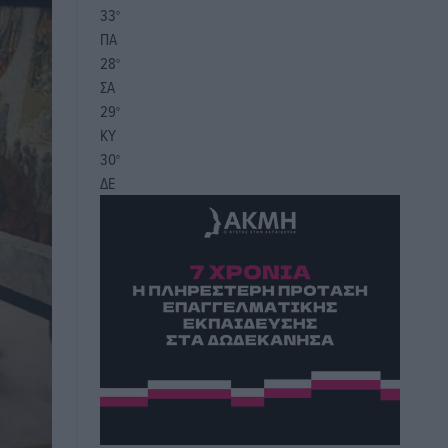
33
°
ΠΑ
28
°
ΣΑ
29
°
ΚΥ
30
°
ΔΕ