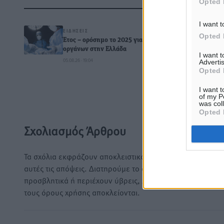
Opted 
Δ
I want t
ΕΙΔΉΣΕΙΣ
Opted 
Έτος – ορόσημο το 2025 για δωρεές
οργάνων στην Ελλάδα
I want 
05.08.26 · 19:04
Advertis
0
Opted 
I want t
of my P
was col
Opted 
Σχολιασμός Άρθρου
Τα σχόλια εκφράζουν αποκλειστικά τον εκάστοτε σχολιαστ
αυτές τις απόψεις. Διατηρούμε το δικαίωμα να διαγράψο
προσβλητικά ή περιέχουν ύβρεις, χωρίς καμμία προειδοπ
τους όρους χρήσης αποκλείονται.