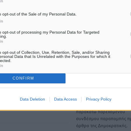
In
ΙΑΒΑΣΕ ΕΠΙΣΗΣ
o opt-out of the Sale of my Personal Data.
ΕΙΔΉΣΕΙΣ
ΕΙΔΉΣΕΙΣ
In
Κικίλιας: Μειώθηκαν κατά 34%
Ερώτηση στην Ευρωπαϊκή
οι μεταναστευτικές ροές στα
Επιτροπή για τις αλλεπάλ
to opt-out of processing my Personal Data for Targeted
θαλάσσια σύνορα
πυρκαγιές που ξεσπούν α
ing.
μονάδες ανακύκλωσης κα
5.08.26 · 17:32
In
και την επικίνδυνη έκθεση
καρκινογόνες τοξικές ουσί
o opt-out of Collection, Use, Retention, Sale, and/or Sharing
ersonal Data that Is Unrelated with the Purposes for which it
05.08.26 · 17:09
lected.
In
Υπενθύμιση:
CONFIRM
Για την μερική αναπαραγωγ
ή. Η Δημοκρατική δεν υιοθετεί
είδησης από άλλες ιστοσελ
υμε όποια σχόλια θεωρούμε
Data Deletion
Data Access
Privacy Policy
είναι απαραίτητη η χρήση 
οίηση. Χρήστες που δεν τηρούν
παρακάτω παρεχόμενου
συνδέσμου παραπομπής πρ
άρθρο της Δημοκρατικής.