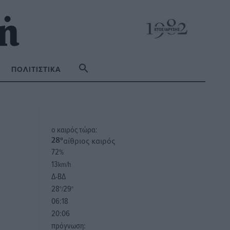
ΠΟΛΙΤΙΣΤΙΚΆ
o καιρός τώρα:
αίθριος καιρός
28
°
72
%
13
km/h
Δ-ΒΔ
28
29
°/
°
06:18
20:06
πρόγνωση: