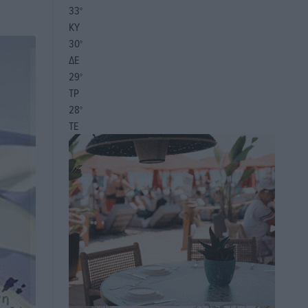
33
°
ΚΥ
30
°
ΔΕ
29
°
ΤΡ
28
°
ΤΕ