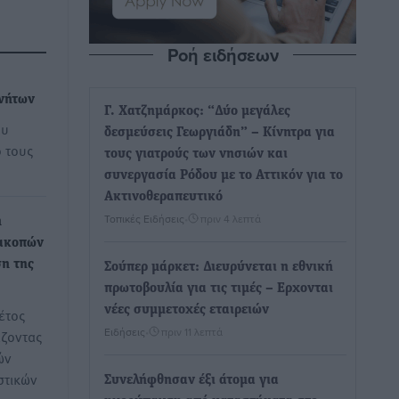
Ροή ειδήσεων
ινήτων
Γ. Χατζημάρκος: “Δύο μεγάλες
ου
δεσμεύσεις Γεωργιάδη” – Κίνητρα για
ό τους
τους γιατρούς των νησιών και
συνεργασία Ρόδου με το Αττικόν για το
Ακτινοθεραπευτικό
Τοπικές Ειδήσεις
•
πριν 4 λεπτά
η
ιακοπών
ση της
Σούπερ μάρκετ: Διευρύνεται η εθνική
πρωτοβουλία για τις τιμές – Eρχονται
νέες συμμετοχές εταιρειών
έτος
Ειδήσεις
•
πριν 11 λεπτά
ζοντας
ών
στικών
Συνελήφθησαν έξι άτομα για