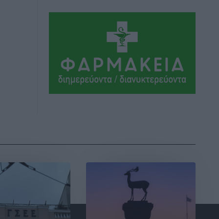
Κύπρου: Η Ρόδος φιλοξένησε με
επιτυχία την 17η διοργάνωση
Αθλητικά
•
πριν 2 ώρες
Φοιτητική στέγη: «Φωτιά» τα ενοίκια
σε Αθήνα και Θεσσαλονίκη – Έως 800
ευρώ στο Ρέθυμνο
Ειδήσεις
•
πριν 2 ώρες
Η Τουρκία σε νέο «κρεσέντο»
προκλήσεων στο Αιγαίο με 18
παραβάσεις και παραβιάσεις
Ειδήσεις
•
πριν 2 ώρες
Θερινές εκπτώσεις 2026 έως τις 31
Αυγούστου – Τι πρέπει να προσέξουν οι
καταναλωτές
Ειδήσεις
•
πριν 2 ώρες