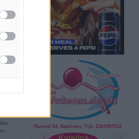
Τοπικές Ειδήσεις
•
πριν 36 λεπτά
ΣΕΓΑΣ: Πιστώθηκαν τα έξοδα
μετακίνησης του Πανελληνίου
Πρωταθλήματος Κ20 στα σωματεία
Αθλητικά
•
πριν 40 λεπτά
λοκάρει
Ευρωπαϊκό Πρωτάθλημα Στίβου: Πότε
ας για
αγωνίζονται η Μαγκούλια, η
τη Ρόδο
Σπανουδάκη και ο Κριτούλης
Αθλητικά
•
πριν 41 λεπτά
Εθνική Παίδων: Ο Χριστοδούλου και η
καλύτερη φουρνιά των τελευταίων
ετών
ή της
Αθλητικά
•
πριν 43 λεπτά
ίδες
του
Διαγόρας: Ανανέωσε ο Μιχάλης