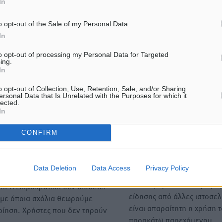
In
o opt-out of the Sale of my Personal Data.
In
ΙΑΒΑΣΕ ΕΠΙΣΗΣ
to opt-out of processing my Personal Data for Targeted
ing.
In
ΤΟΠΙΚΈΣ ΕΙΔΉΣΕΙΣ
ΤΟΠΙΚΈΣ ΕΙΔΉΣΕΙΣ
Συνελήφθησαν έξι άτομα για
Βασίλης Υψηλάντης: Ξεμπ
o opt-out of Collection, Use, Retention, Sale, and/or Sharing
ηχορύπανση από καταστήματα
η έκδοση και παραχώρηση
ersonal Data that Is Unrelated with the Purposes for which it
στο Νότιο Αιγαίο
οριστικών τίτλων κυριότητ
lected.
224 εργατικές κατοικίες σ
8.08.26 · 11:15
In
08.08.26 · 10:55
CONFIRM
Υπενθύμιση:
Data Deletion
Data Access
Privacy Policy
Για την μερική αναπαραγωγ
ή. Η Δημοκρατική δεν υιοθετεί
είδησης από άλλες ιστοσελ
υμε όποια σχόλια θεωρούμε
είναι απαραίτητη η χρήση 
οίηση. Χρήστες που δεν τηρούν
παρακάτω παρεχόμενου