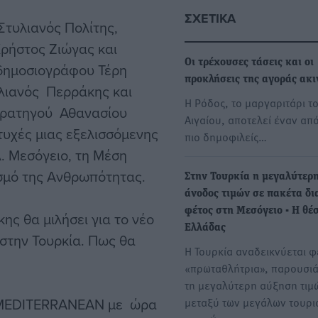
ΣΧΕΤΙΚΆ
 Στυλιανός Πολίτης,
ρήστος Ζιώγας και
Οι τρέχουσες τάσεις και οι
 δημοσιογράφου Τέρη
προκλήσεις της αγοράς ακ
υλιανός Περράκης και
Η Ρόδος, το μαργαριτάρι τ
Στρατηγού Αθανασίου
Αιγαίου, αποτελεί έναν απ
υχές μιας εξελισσόμενης
πιο δημοφιλείς…
. Μεσόγειο, τη Μέση
ισμό της Ανθρωπότητας.
Στην Τουρκία η μεγαλύτερ
άνοδος τιμών σε πακέτα δ
φέτος στη Μεσόγειο - Η θέ
ης θα μιλήσει για το νέο
Ελλάδας
 στην Τουρκία. Πως θα
Η Τουρκία αναδεικνύεται φ
«πρωταθλήτρια», παρουσιά
τη μεγαλύτερη αύξηση τιμ
ο MEDITERRANEAN με ώρα
μεταξύ των μεγάλων τουρι