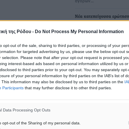
αγορών…
Νέα κατεπείγουσα ερώτησ
Βόζεμπεργκ για τις τουρκι
προκλήσεις στο Αιγαίο και
ική της Ρόδου -
Do Not Process My Personal Information
Ανατολική Μεσόγειο
to opt-out of the sale, sharing to third parties, or processing of your per
Κατεπείγουσα ερώτηση στ
λωματία
formation for targeted advertising by us, please use the below opt-out s
Ύπατη Εκπρόσωπο της Ευρ
r selection. Please note that after your opt-out request is processed y
Ένωσης για θέματα Εξωτερ
eing interest-based ads based on personal information utilized by us or
Πολιτικής…
disclosed to third parties prior to your opt-out. You may separately opt-
ματα αναζήτησης
losure of your personal information by third parties on the IAB’s list of
. This information may also be disclosed by us to third parties on the
IA
Τουρισμός: Πόσο κοστίζει τ
Participants
that may further disclose it to other third parties.
ε μας στο Google News ★ ↗
inclusive στη Μεσόγειο - H
της Ελλάδας
ήστε
Εκρηκτική φαίνεται πως είν
l Data Processing Opt Outs
αύξηση στις τιμές των
οικογενειακών πακέτων
o opt-out of the Sharing of my personal data.
διακοπών all-inclusive σε…