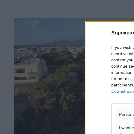
Δημοκρατ
If you wish 
sensitive in
confirm you
continue se
information 
further disc
participants
Downstream 
Persona
I want t