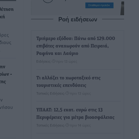
θέτηση
Ροή ειδήσεων
οχή
δρες
Τριήμερο εξόδου: Πάνω από 129.000
διους
επιβάτες αναχωρούν από Πειραιά,
…
Ραφήνα και Λαύριο
Ειδήσεις
•
πριν 13 ώρες
την
ρίων -
Τι αλλάζει το χωροταξικό στις
της
τουριστικές επενδύσεις
Τοπικές Ειδήσεις
•
πριν 13 ώρες
ών
ανήσου
ΥΠΑΑΤ: 12,5 εκατ. ευρώ στις 13
Περιφέρειες για μέτρα βιοασφάλειας
Τοπικές Ειδήσεις
•
πριν 14 ώρες