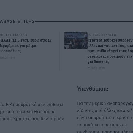
ΙΑΒΑΣΕ ΕΠΙΣΗΣ
ΤΟΠΙΚΈΣ ΕΙΔΉΣΕΙΣ
ΤΟΠΙΚΈΣ ΕΙΔΉΣΕΙΣ
ΥΠΑΑΤ: 12,5 εκατ. ευρώ στις 13
«Γιατί οι Τούρκοι συρρέου
Περιφέρειες για μέτρα
ελληνικά νησιά»: Τουρκικ
βιοασφάλειας
εφημερίδα εξηγεί τους λό
οι γείτονες προτιμούν τη
7.08.26 · 18:19
για διακοπές
07.08.26 · 17:55
Υπενθύμιση:
Για την μερική αναπαραγωγ
ή. Η Δημοκρατική δεν υιοθετεί
είδησης από άλλες ιστοσελ
υμε όποια σχόλια θεωρούμε
είναι απαραίτητη η χρήση 
οίηση. Χρήστες που δεν τηρούν
παρακάτω παρεχόμενου
συνδέσμου παραπομπής πρ