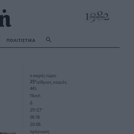
ΠΟΛΙΤΙΣΤΙΚΆ
o καιρός τώρα:
αίθριος καιρός
25
°
44
%
11
km/h
Δ
25
27
°/
°
06:18
20:06
πρόγνωση: