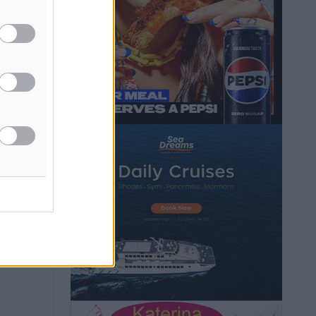
Τοπικές Ειδήσεις
•
πριν 15 ώρες
Iατρικός Σύλλογος Ροδου προς Α.
Γεωργιάδη: Στρατηγικές Προτάσεις για
την Ενίσχυση της Δημόσιας Υγείας στη
Νησιωτική Ελλάδα και στα
Νοσοκομεία της Γ΄ Ζώνης
Τοπικές Ειδήσεις
•
πριν 15 ώρες
Πάνθηρες: Ξεκίνησαν αισιόδοξοι για
την παρθενική “πτήση” τους
Αθλητικά
•
πριν 15 ώρες
Άρης Αρχαγγέλου: Στο πλευρό του
άτυχου Ιάκωβου Θωμά
Αθλητικά
•
πριν 15 ώρες