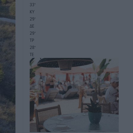
33
°
ΚΥ
29
°
ΔΕ
29
°
ΤΡ
28
°
ΤΕ