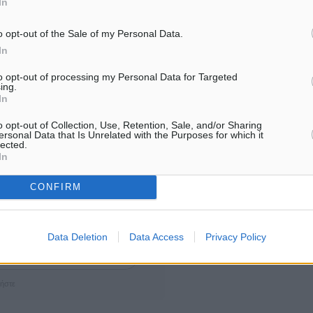
In
o opt-out of the Sale of my Personal Data.
In
to opt-out of processing my Personal Data for Targeted
ing.
In
o opt-out of Collection, Use, Retention, Sale, and/or Sharing
ersonal Data that Is Unrelated with the Purposes for which it
lected.
In
σια Υγεία
CONFIRM
ματα αναζήτησης
Data Deletion
Data Access
Privacy Policy
ε μας στο Google News ★ ↗
ήστε