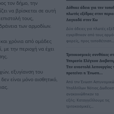
ος τον δήμο, την
Δόθηκε άδεια για την τοπο
ίζει να βρίσκεται σε αυτή
πλωτής εξέδρας στην περι
 επιστολή τους,
Λαγκαδά στην Κω
δράνεια των αρμοδίων.
Δύο άδειες για πλωτές εξέ
εγκρίθηκαν από τους αρμό
 και χρόνια από ομάδες
φορείς, προς τοποθέτηση
 με την περιοχή να έχει
σης.
Τριτοκοσμικές συνθήκες σ
Υπηρεσία Ελέγχου Διαβατη
Την αναστολή λειτουργίας 
χών, εξυγίανση του
προτείνει η Ένωση…
εν είναι μόνο αισθητικό,
Από την Ένωση Αστυνομικ
ιας.
Υπαλλήλων Νότιας Δωδεκ
ανακοινώθηκαν τα
εξής: Καταγγέλλουμε τις
τριτοκοσμικές…