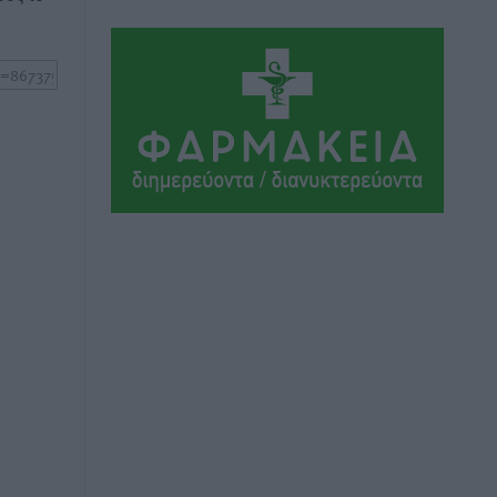
Αθλητικά
•
πριν 17 ώρες
Συνελήφθη 37χρονη στη Ρόδο γιατί
είχε αφήσει τα τρία ανήλικα παιδιά της
χωρίς επιτήρηση
Τοπικές Ειδήσεις
•
πριν 17 ώρες
Σταυρός Καλυθιών: Απέκτησε την
Φωτεινή Πιζάνια
Αθλητικά
•
πριν 18 ώρες
Το Yucatan Show έρχεται στη Ρόδο με
τον Frankie Lluc
Πολιτιστικά
•
πριν 18 ώρες
Σι Τζέι Χάρις: «Να πανηγυρίσουμε
πολλές νίκες μαζί»