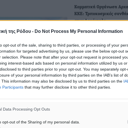
Κομματική Οργάνωση Αρχ
ΚΚΕ: Τριτοκοσμικές συνθή
στον Αρχάγγελο
• Σπίτια χωρίς νερό μέσα σ
ική της Ρόδου -
Do Not Process My Personal Information
καύσωνα «Άλυτο» παραμέν
πρόβλημα της…
to opt-out of the sale, sharing to third parties, or processing of your per
formation for targeted advertising by us, please use the below opt-out s
r selection. Please note that after your opt-out request is processed y
ΚΚΕ- Κ.Ο. Αρχαγγέλου:
eing interest-based ads based on personal information utilized by us or
Τριτοκοσμικές συνθήκες σ
disclosed to third parties prior to your opt-out. You may separately opt-
Αρχάγγελο - χωρίς νερό σπί
losure of your personal information by third parties on the IAB’s list of
σχολεία
. This information may also be disclosed by us to third parties on the
IA
Participants
that may further disclose it to other third parties.
Από την Κ.Ο. Αρχαγγέλου 
εκδόθηκε η ακόλουθη
ανακοίνωση: ΝΑ ΔΩΣΕΙ…
l Data Processing Opt Outs
o opt-out of the Sharing of my personal data.