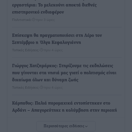
εργαστήρια: Το μελεκούνι αποκτά διεθνές
επιστημονικό ενδιαφέρον
Πολιτιστικά
•
πριν 3 ώρες
Επίσκεψη θα πραγματοποιήσει στη Λέρο τον
Σεπτέμβριο η Όλγα Κεφαλογιάννη
Τοπικές Ειδήσεις
•
πριν 4 ώρες
Γιώργος Χατζημάρκος: Στηρίζουμε τις εκδηλώσεις
που γίνονται στα νησιά μας γιατί ο πολιτισμός είναι
δικαίωμα όλων και δύναμη ζωής
Τοπικές Ειδήσεις
•
πριν 4 ώρες
Κάρπαθος: Παλιά πυρομαχικά εντοπίστηκαν στο
Αρδάνι – Απαγορεύτηκε η κολύμβηση στην περιοχή
Τοπικές Ειδήσεις
•
πριν 5 ώρες
Περισσότερες ειδήσεις