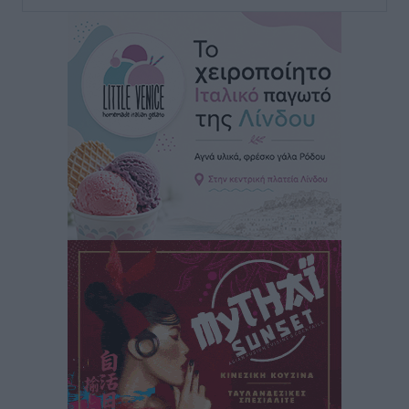
Τουρνάς για φωτιές: «Κανένα περιθώριο
εφησυχασμού» – Σε πλήρη ετοιμότητα ο μηχανισμός
Ειδήσεις
•
πριν 5 ώρες
Καιρός: Επιμένουν οι υψηλές θερμοκρασίες – Ισχυρά
μελτέμια έως 9 μποφόρ, σε «Red Code» 6 περιοχές
Τοπικές Ειδήσεις
•
πριν 6 ώρες
Τα φοιτητικά ενοίκια «τινάζουν στον αέρα» τους
οικογενειακούς προϋπολογισμούς
Ειδήσεις
•
πριν 6 ώρες
Δύο νέοι ξενώνες παραδόθηκαν στις Ένοπλες
Δυνάμεις στη νήσο Ρω
Τοπικές Ειδήσεις
•
πριν 6 ώρες
Συνεχίζεται η έξοδος του Αυγούστου – Πάνω από
34.000 αναχωρούν σήμερα μόνο από τον Πειραιά