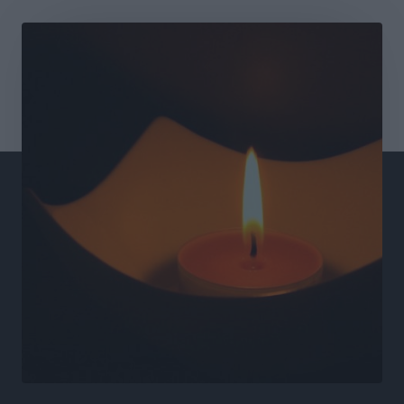
τις δομές, δεν τις αποδυναμώνουμε»
Συνεντεύξεις
•
πριν 8 ώρες
Ιδρυμα Ωνάση: Το όραμα πίσω από τα δύο νέα
σχολεία της Ρόδου
Συνεντεύξεις
•
πριν 8 ώρες
Μιχάλης Χουρδάκης: «Η χώρα χρειάζεται μια
αξιόπιστη εναλλακτική κυβερνητική πρόταση»
Συνεντεύξεις
•
πριν 8 ώρες
Σεβ. Μητροπολίτης Ρόδου κ. Κύριλλος: «Ο Αύγουστος
είναι ο μήνας της Παναγίας και η Θεία Λειτουργία η
καρδιά της ζωής της Εκκλησίας»
Συνεντεύξεις
•
πριν 8 ώρες
Πρέσβης της Βραζιλίας: «Η Ελλάδα και η Βραζιλία