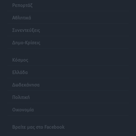
Ρεπορτάζ
Ρόδος: «Βουλιάζει» από τουρίστες – Πάνω από 1 εκατ.
Αθλητικά
επιβάτες και 55 κρουαζιερόπλοια
Τοπικές Ειδήσεις
•
πριν 23 ώρες
Συνεντεύξεις
Δημο-Κρίσεις
Κόσμος
Ελλάδα
Δωδεκάνησα
Πολιτική
Οικονομία
Βρείτε μας στο Facebook