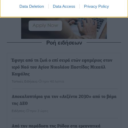
Data Deletion
Data Access
Privacy Policy
Ροή ειδήσεων
Έφυγε από τη ζωή ο επί σειρά ετών εφημέριος στον
ιερό Ναό του Αγίου Νικολάου Παστίδας Μιχαήλ
Καψάλης
Τοπικές Ειδήσεις
•
πριν 40 λεπτά
Αποκαλυπτήρια για την «Ατζέντα 2030» από το βήμα
της ΔΕΘ
Ειδήσεις
•
πριν 3 ώρες
Από την παράδοση της Ρόδου στα ερευνητικά