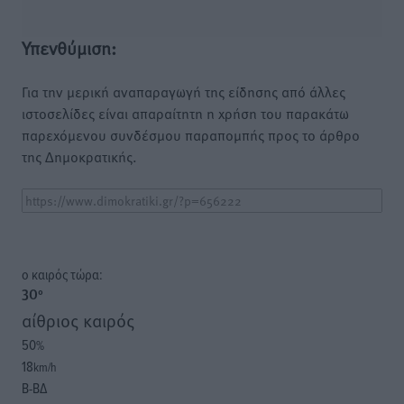
Υπενθύμιση:
Για την μερική αναπαραγωγή της είδησης από άλλες
ιστοσελίδες είναι απαραίτητη η χρήση του παρακάτω
παρεχόμενου συνδέσμου παραπομπής προς το άρθρο
της Δημοκρατικής.
o καιρός τώρα:
30
°
αίθριος καιρός
50
%
18
km/h
Β-ΒΔ