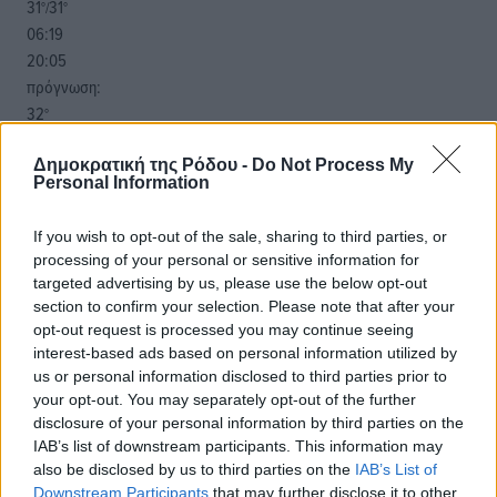
31
31
°/
°
06:19
20:05
πρόγνωση:
32
°
ΔΕ
29
Δημοκρατική της Ρόδου -
Do Not Process My
°
Personal Information
ΤΡ
28
°
If you wish to opt-out of the sale, sharing to third parties, or
ΤΕ
processing of your personal or sensitive information for
29
°
targeted advertising by us, please use the below opt-out
ΠΕ
section to confirm your selection. Please note that after your
opt-out request is processed you may continue seeing
interest-based ads based on personal information utilized by
us or personal information disclosed to third parties prior to
your opt-out. You may separately opt-out of the further
disclosure of your personal information by third parties on the
IAB’s list of downstream participants. This information may
also be disclosed by us to third parties on the
IAB’s List of
Downstream Participants
that may further disclose it to other