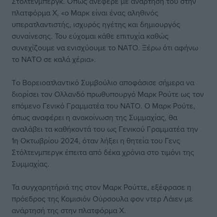
Στόλτενμπεργκ. Όπως ανέφερε με ανάρτησή του στην
πλατφόρμα Χ, «ο Μαρκ είναι ένας αληθινός
υπερατλαντιστής, ισχυρός ηγέτης και δημιουργός
συναίνεσης. Του εύχομαι κάθε επιτυχία καθώς
συνεχίζουμε να ενισχύουμε το ΝΑΤΟ. Ξέρω ότι αφήνω
το ΝΑΤΟ σε καλά χέρια».
Τo Βορειοατλαντικό Συμβούλιο αποφάσισε σήμερα να
διορίσει τον Ολλανδό πρωθυπουργό Μαρκ Ρούτε ως τον
επόμενο Γενικό Γραμματέα του ΝΑΤΟ. Ο Μαρκ Ρούτε,
όπως αναφέρει η ανακοίνωση της Συμμαχίας, θα
αναλάβει τα καθήκοντά του ως Γενικού Γραμματέα την
1η Οκτωβρίου 2024, όταν λήξει η θητεία του Γενς
Στόλτενμπεργκ έπειτα από δέκα χρόνια στο τιμόνι της
Συμμαχίας.
Τα συγχαρητήριά της στον Μαρκ Ρούττε, εξέφρασε η
πρόεδρος της Κομισιόν Ούρσουλα φον ντερ Λάιεν με
ανάρτησή της στην πλατφόρμα Χ.