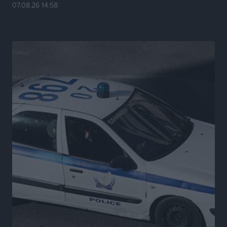
07.08.26 14:58
Νέες τουρκικές παραβιάσεις στο Αιγαίο – Μία
εμπλοκή με ελληνικά μαχητικά
Ειδήσεις
•
πριν 7 ώρες
Γονικές παροχές: Οι παγίδες στις μεταφορές
χρημάτων που μπορεί να κοστίσουν σε φόρο
Ειδήσεις
•
πριν 7 ώρες
Η επόμενη παγκόσμια δύναμη στα υδροπλάνα μπορεί
να είναι η Ελλάδα
Ειδήσεις
•
πριν 7 ώρες
Στη Σύμη η Φαίη Σκορδά επισκέφθηκε την Ιερά Μονή
του Πανορμίτη
Τοπικές Ειδήσεις
•
πριν 7 ώρες