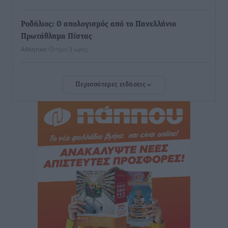
Ροδήλιος: Ο απολογισμός από το Πανελλήνιο
Πρωτάθλημα Πίστας
Αθλητικά
•
πριν 3 ώρες
Διαγόρας: Μετεγγραφικό ντεμαράζ
Περισσότερες ειδήσεις
Αθλητικά
•
πριν 3 ώρες
Γ.Σ. Διαγόρας: Εντατική προετοιμασία και επιστροφή
Ρίζου στις Ακαδημίες
Αθλητικά
•
πριν 3 ώρες
Εθνική Ανδρών: Ραντεβού στο Telekom Center Athens
Αθλητικά
•
πριν 3 ώρες
ΕΠΟ: Απέσυρε τη στήριξή της στην υποψηφιότητα
του Ινφαντίνο