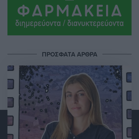
Ειδήσεις
•
πριν 5 ώρες
Γ. Χατζημάρκος από το Μέγαρο Μαξίμου: “Ο
τουρισμός μπορεί να γίνει ο μεγαλύτερος πελάτης της
ελληνικής βιομηχανίας”
Τοπικές Ειδήσεις
•
πριν 5 ώρες
ΠΡΟΣΦΑΤΑ ΑΡΘΡΑ
Έρευνα ΕΟΤ: Οι Ευρωπαίοι ταξιδιώτες «ψηφίζουν»
Ελλάδα
Ειδήσεις
•
πριν 5 ώρες
Άκυρες οι εγκύκλιοι που δεν αναρτώνται,
υποχρεωτική η δημοσίευσή τους από την 1η
Οκτωβρίου
Ειδήσεις
•
πριν 5 ώρες
Καύσιμα: «Καίνε» οι τιμές και στα νησιά μας – Γιατί