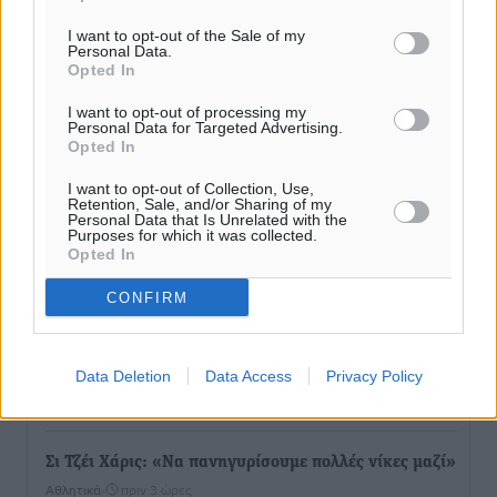
I want to opt-out of the Sale of my
Personal Data.
ΣΚΟΕ: Σαββατοκύριακο με αγώνες από τον Σ.Σ. Ρόδου
Opted In
Αθλητικά
•
πριν 1 ώρα
I want to opt-out of processing my
Personal Data for Targeted Advertising.
Συνελήφθη 37χρονη στη Ρόδο γιατί είχε αφήσει τα
Opted In
τρία ανήλικα παιδιά της χωρίς επιτήρηση
I want to opt-out of Collection, Use,
Τοπικές Ειδήσεις
•
πριν 2 ώρες
Retention, Sale, and/or Sharing of my
Personal Data that Is Unrelated with the
Purposes for which it was collected.
Opted In
Σταυρός Καλυθιών: Απέκτησε την Φωτεινή Πιζάνια
Αθλητικά
•
πριν 2 ώρες
CONFIRM
Το Yucatan Show έρχεται στη Ρόδο με τον Frankie
Lluc
Data Deletion
Data Access
Privacy Policy
Πολιτιστικά
•
πριν 3 ώρες
Σι Τζέι Χάρις: «Να πανηγυρίσουμε πολλές νίκες μαζί»
Αθλητικά
•
πριν 3 ώρες