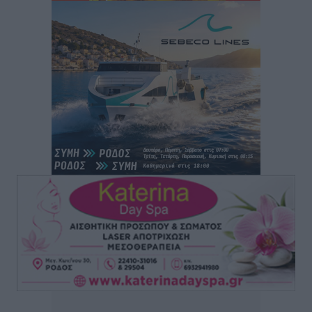
Αθλητικά
•
πριν 3 ώρες
Φοίβος Κω: Το «ευχαριστώ» για το 9ο Kos 3X3
Basketball Festival
Αθλητικά
•
πριν 3 ώρες
6ο Kalymnos 3X3: Ολοκληρώθηκε με μεγάλη επιτυχία,
νικητές οι VAR!
Αθλητικά
•
πριν 3 ώρες
Νέα αεροσκάφη, drones, δασοκομάντος: Τι έχει
αλλάξει στην Πολιτική Προστασί
Ειδήσεις
•
πριν 4 ώρες
Άδωνις Γεωργιάδης στον RV: “Στο υπουργείο
εξετάζουμε την θεσμοθέτηση τρίτης κατηγορίας
κινήτρων, ειδικά για τα νοσοκομεία στα νησιά”