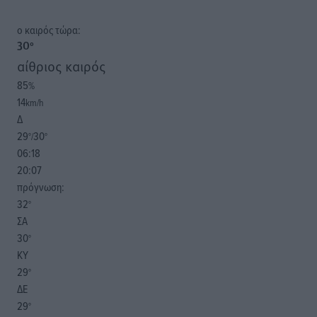
o καιρός τώρα:
30
°
αίθριος καιρός
85
%
14
km/h
Δ
29
30
°/
°
06:18
20:07
πρόγνωση:
32
°
ΣΑ
30
°
ΚΥ
29
°
ΔΕ
29
°