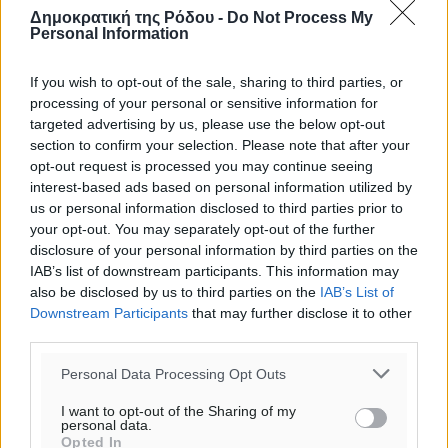
Δημοκρατική της Ρόδου -
Do Not Process My
Personal Information
If you wish to opt-out of the sale, sharing to third parties, or
processing of your personal or sensitive information for
targeted advertising by us, please use the below opt-out
section to confirm your selection. Please note that after your
opt-out request is processed you may continue seeing
interest-based ads based on personal information utilized by
us or personal information disclosed to third parties prior to
your opt-out. You may separately opt-out of the further
disclosure of your personal information by third parties on the
IAB’s list of downstream participants. This information may
also be disclosed by us to third parties on the
IAB’s List of
Downstream Participants
that may further disclose it to other
Ροή ειδήσεων
third parties.
Personal Data Processing Opt Outs
Γ.Σ. Διαγόρας: Επέστρεψε στις Ακαδημίες η Ειρήνη
I want to opt-out of the Sharing of my
Παπαεμμανουήλ
personal data.
Opted In
Αθλητικά
•
πριν 46 λεπτά