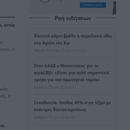
Ροή ειδήσεων
η, αντίο
Κλειστή αύριο βράδυ η παραλιακή οδός
ου
στο λιμάνι της Κω
άκου, ο
Τοπικές Ειδήσεις
•
πριν 10 λεπτά
…
Στην ΑΑΔΕ ο Μητσοτάκης για το
myAGRO: «Είναι μια πολύ σημαντική
ημέρα για τον πρωτογενή τομέα»
Ειδήσεις
•
πριν 30 λεπτά
ζωής
μάς, ο
Ξενοδοχεία: Ανοδος 10% στον τζίρο με
στάσιμες διανυκτερεύσεις
Ειδήσεις
•
πριν 35 λεπτά
τη: