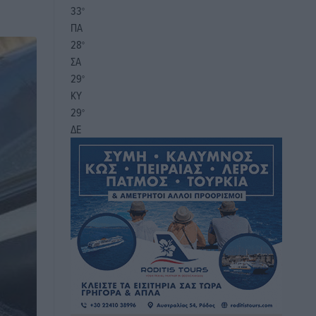
33
°
ΠΑ
28
°
ΣΑ
29
°
ΚΥ
29
°
ΔΕ