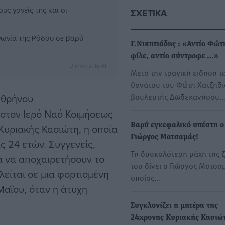
υς γονείς της και οι
ΣΧΕΤΙΚΆ
ινωνία της Ρόδου σε βαρύ
Γ.Νικητιάδης : «Αντίο Φώτ
φίλε, αντίο σύντροφε …»
Dimokratiki AI
Μετά την τραγική είδηση τ
θανάτου του Φώτη Χατζηδι
βουλευτής Δωδεκανήσου
 θρήνου
 στον Ιερό Ναό Κοιμήσεως
Βαρύ εγκεφαλικό υπέστη ο
Κυριακής Κασιώτη, η οποία
Γιώργος Ματσαμάς!
ς 24 ετών. Συγγενείς,
Τη δυσκολότερη μάχη της 
α να αποχαιρετήσουν το
του δίνει ο Γιώργος Ματσα
λείται σε μια φορτισμένη
οποίος…
Μαΐου, όταν η άτυχη
Συγκλονίζει η μητέρα της
24χρονης Κυριακής Κασιώ