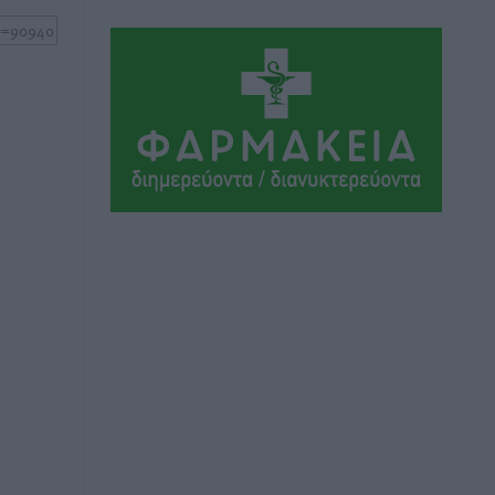
Τοπικές Ειδήσεις
•
πριν 3 ώρες
Η σιωπηρή παράταση του Ταμείου
Ανάκαμψης για την Ελλάδα
Ειδήσεις
•
πριν 3 ώρες
Το εκλογικό ρολόι του Μαξίμου χτυπά
τέλη Μαΐου του 2027
Τοπικές Ειδήσεις
•
πριν 4 ώρες
ΦΟΔΣΑ Νοτίου Αιγαίου: «Δεν ζητάμε
ασυλία – ζητάμε θεσμική προστασία
της αυτοδιοίκησης»
Τοπικές Ειδήσεις
•
πριν 4 ώρες
Στη διαδικασία της απευθείας
διαπραγμάτευσης ο Δήμος Ρόδου για τη
ναυαγοσωστική κάλυψη των παραλιών