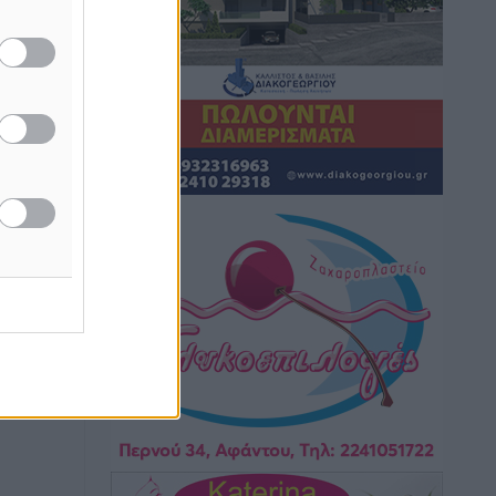
Ειδήσεις
•
πριν 57 λεπτά
ASTYBUS: 27.642 διαδρομές στην
Αστυπάλαια – Το «έξυπνο» μοντέλο
μετακίνησης που έγινε μέρος της
καθημερινότητας
Τοπικές Ειδήσεις
•
πριν 1 ώρα
Ερώτηση Μπελέρη σε Κομισιόν για τη
δημιουργία «σύγχρονου Ευρωπαϊκού
Ταμείου Αντιμετώπισης Φυσικών
Καταστροφών»
Ειδήσεις
•
πριν 3 ώρες
Έκκληση γονέων για να λειτουργήσει ο
Βρεφονηπιακός Σταθμός Κάσου
Τοπικές Ειδήσεις
•
πριν 3 ώρες