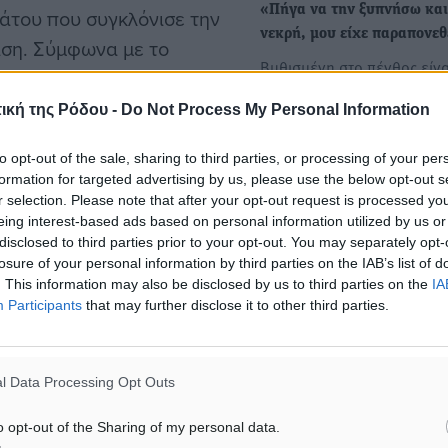
«Πήγα να την ξυπνήσω και
νάτου που συγκλόνισε την
νεκρή, μου είχε παραπονε
ταση. Σύμφωνα με το
Βυθισμένη στο πένθος είνα
 η Ιατροδικαστική
τοπική κοινωνία της Ρόδου
-νεκροτομής που
ική της Ρόδου -
Do Not Process My Personal Information
θάνατο της 24χρονης…
οτρέτσος, ο θάνατος της
to opt-out of the sale, sharing to third parties, or processing of your per
 εγκεφαλικό επεισόδιο.
Εντοπίστηκαν δύο περόνες
formation for targeted advertising by us, please use the below opt-out s
ένας μοχλός απελευθέρωση
r selection. Please note that after your opt-out request is processed y
Πεδίο Βολής όπου σκοτώθη
eing interest-based ads based on personal information utilized by us or
τος επήλθε την Κυριακή 24
disclosed to third parties prior to your opt-out. You may separately opt-
19χρονος Ραφαήλ - Σε…
υ, κατά εκτίμηση μεταξύ
losure of your personal information by third parties on the IAB’s list of
Δύο περόνες και ένας μοχ
ίζεται ότι η κοπέλα
. This information may also be disclosed by us to third parties on the
IA
απελευθέρωσης εντοπίστηκ
Participants
that may further disclose it to other third parties.
νοδωμάτιό της από τους
κατασχέθηκαν το μεσημέρι
σπάθειες των διασωστών
στη δυνατό να επανέλθει,
l Data Processing Opt Outs
ώς τον θάνατό της.
o opt-out of the Sharing of my personal data.