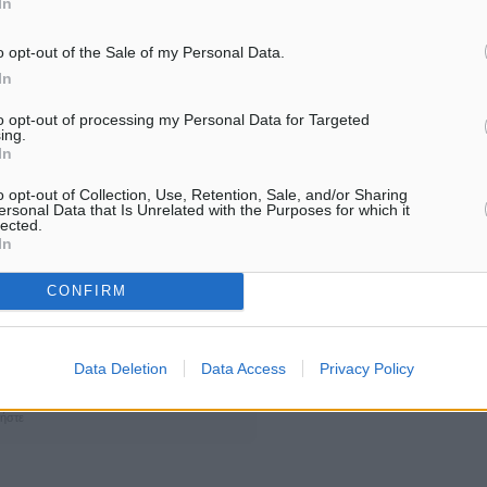
In
ει απαντήσεις στα
 επιβεβαιώνοντας μια
o opt-out of the Sale of my Personal Data.
In
κοπέλα τόσο νέας ηλικίας,
to opt-out of processing my Personal Data for Targeted
ing.
In
o opt-out of Collection, Use, Retention, Sale, and/or Sharing
ersonal Data that Is Unrelated with the Purposes for which it
#Κηδεία
lected.
In
CONFIRM
ματα αναζήτησης
Data Deletion
Data Access
Privacy Policy
ε μας στο Google News ★ ↗
ήστε