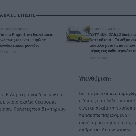
ΙΑΒΑΣΕ ΕΠΙΣΗΣ
ΤΟΠΙΚΈΣ ΕΙΔΉΣΕΙΣ
ΤΟΠΙΚΈΣ ΕΙΔΉΣΕΙΣ
Premia Properties: Επενδύσεις
ASTYBUS: 27.642 διαδρομ
άνω των 500 εκατ. ευρώ σε
Αστυπάλαια – Το «έξυπνο
ξενοδοχειακές μονάδες
μοντέλο μετακίνησης που 
μέρος της καθημερινότητ
6.08.26 · 11:20
06.08.26 · 11:01
Υπενθύμιση:
Για την μερική αναπαραγωγ
ή. Η Δημοκρατική δεν υιοθετεί
είδησης από άλλες ιστοσελ
υμε όποια σχόλια θεωρούμε
είναι απαραίτητη η χρήση 
οίηση. Χρήστες που δεν τηρούν
παρακάτω παρεχόμενου
συνδέσμου παραπομπής πρ
άρθρο της Δημοκρατικής.