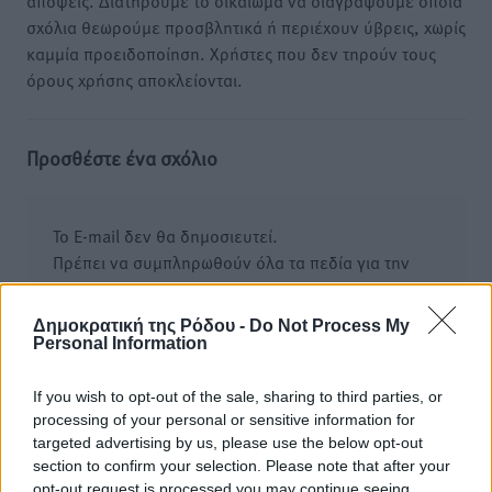
απόψεις. Διατηρούμε το δικαίωμα να διαγράψουμε όποια
σχόλια θεωρούμε προσβλητικά ή περιέχουν ύβρεις, χωρίς
καμμία προειδοποίηση. Χρήστες που δεν τηρούν τους
όρους χρήσης αποκλείονται.
Προσθέστε ένα σχόλιο
Το E-mail δεν θα δημοσιευτεί.
Πρέπει να συμπληρωθούν όλα τα πεδία για την
υποβολή του σχολίου.
Δημοκρατική της Ρόδου -
Do Not Process My
Όνοματεπώνυμο
Email
Personal Information
If you wish to opt-out of the sale, sharing to third parties, or
processing of your personal or sensitive information for
Φύλαξε τα στοιχεία μου για την επόμενη φορά.
targeted advertising by us, please use the below opt-out
section to confirm your selection. Please note that after your
opt-out request is processed you may continue seeing