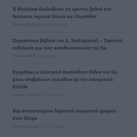
Η Meridiam ξεκλειδώνει τις έρευνες βυθού στη
θαλάσσια περιοχή Κάσου και Καρπάθου
Τοπικές Ειδήσεις
•
πριν 51 λεπτά
Παρουσίαση βιβλίου του Α. Χατζημιχαήλ – Τιμητική
εκδήλωση για τους αυτοδιοικητικούς της Κω
Πολιτιστικά
•
πριν 2 ώρες
Εγκρίθηκε η ηλεκτρική διασύνδεση Ρόδου και Κω
μέσω υποβρύχιων καλωδίων με την ηπειρωτική
Ελλάδα
Τοπικές Ειδήσεις
•
πριν 3 ώρες
Νέο ανακαινισμένο δημοτικό τουριστικό γραφείο
στην Πάτμο
Τοπικές Ειδήσεις
•
πριν 3 ώρες