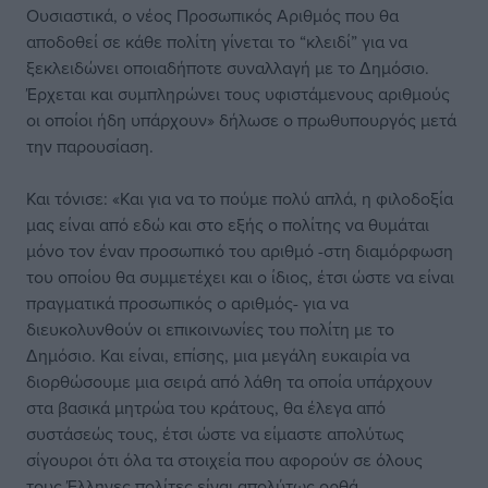
Ουσιαστικά, ο νέος Προσωπικός Αριθμός που θα
αποδοθεί σε κάθε πολίτη γίνεται το “κλειδί” για να
ξεκλειδώνει οποιαδήποτε συναλλαγή με το Δημόσιο.
Έρχεται και συμπληρώνει τους υφιστάμενους αριθμούς
οι οποίοι ήδη υπάρχουν» δήλωσε ο πρωθυπουργός μετά
την παρουσίαση.
Και τόνισε: «Και για να το πούμε πολύ απλά, η φιλοδοξία
μας είναι από εδώ και στο εξής ο πολίτης να θυμάται
μόνο τον έναν προσωπικό του αριθμό -στη διαμόρφωση
του οποίου θα συμμετέχει και ο ίδιος, έτσι ώστε να είναι
πραγματικά προσωπικός ο αριθμός- για να
διευκολυνθούν οι επικοινωνίες του πολίτη με το
Δημόσιο. Και είναι, επίσης, μια μεγάλη ευκαιρία να
διορθώσουμε μια σειρά από λάθη τα οποία υπάρχουν
στα βασικά μητρώα του κράτους, θα έλεγα από
συστάσεώς τους, έτσι ώστε να είμαστε απολύτως
σίγουροι ότι όλα τα στοιχεία που αφορούν σε όλους
τους Έλληνες πολίτες είναι απολύτως ορθά.