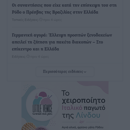
Οι συναντήσεις που είχε κατά την επίσκεψη του στη
Ρόδο ο Πρέσβης της Βραζιλίας στην Ελλάδα
Τοπικές Ειδήσεις
•
πριν 4 ώρες
Γερμανική αγορά: Έλλειψη προσιτών ξενοδοχείων
απειλεί τη ζήτηση για πακέτα διακοπών – Στο
επίκεντρο και η Ελλάδα
Ειδήσεις
•
πριν 4 ώρες
Περισσότερες ειδήσεις
Νέο ξενοδοχείο στη Ρόδο για την H Hotels –
Χατζηλαζάρου – Προχωρά καινούργιο ξενοδοχείο
στην Κω
Τοπικές Ειδήσεις
•
πριν 4 ώρες
Αυτοκίνητο μπήκε παράνομα σε μονόδρομο στο
Μαστιχάρι – Αναποδογύρισε όχημα με μητέρα και
5χρονο παιδί