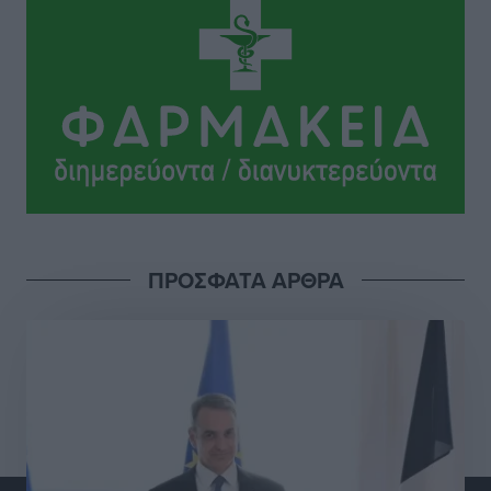
Αθλητικά
•
πριν 5 ώρες
ΠΑΜΕ ΣΤΟΙΧΗΜΑ: Περισσότερα από 95 εκατομμύρια
ευρώ σε κέρδη μοίρασε τον Ιούλιο
Αθλητικά
•
πριν 5 ώρες
Ολοκλήρωση του έργου αναβάθμισης των
υποδομών του Νεστορίδειου Μελάθρου
Τοπικές Ειδήσεις
•
πριν 6 ώρες
ΠΡΟΣΦΑΤΑ ΑΡΘΡΑ
Γ.Σ. Διαγόρας: Στα «κυανέρυθρα» ο Janni Pembe
Αθλητικά
•
πριν 7 ώρες
Σύλληψη 21χρονου για ναρκωτικά στη Ρόδο
Τοπικές Ειδήσεις
•
πριν 7 ώρες
Με 13,1% κάλυψη εργαζομένων από συλλογικές