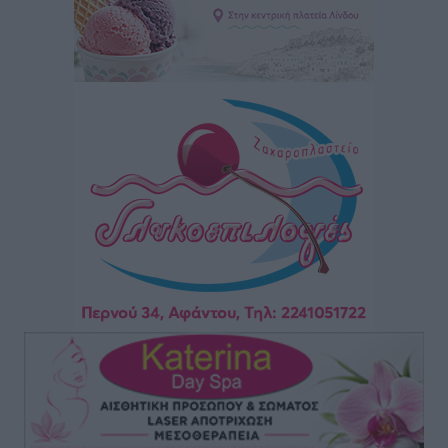
Τοπικές Ειδήσεις
•
πριν 4 ώρες
“Η Ευρώπη αντιμετώπιζε το προσφυγικό σαν ταινία
τρόμου” – Η συγκλονιστική μαρτυρία της Χαρούλας
Γιασιράνη στον RV για τα γεγονότα που οδήγησαν στο
Σύμφωνο της Λέρου
Τοπικές Ειδήσεις
•
πριν 4 ώρες
Συναυλία με τον Γιάννη Κότσιρα στις 21 Αυγούστου
Πολιτιστικά
•
πριν 4 ώρες
Έκτακτη συνεδρίαση της Δημοτικής Επιτροπής Ρόδου
αύριο Παρασκευή 7 Αυγούστου
Τοπικές Ειδήσεις
•
πριν 5 ώρες
ΑΕΡΑ: Δεν σταματάει να ενισχύεται, νέο απόκτημα ο
Μητρόπουλος
Αθλητικά
•
πριν 5 ώρες