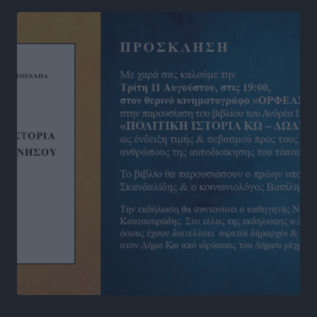
Νέες ταυτότητες: Ποιοι πρέπει να τις αλλάξουν άμεσα
και ποιοι όχι
Ειδήσεις
•
πριν 8 ώρες
Στον Ιπποκράτη η Μαρία Βλάχου
Αθλητικά
•
πριν 8 ώρες
Οικονομική ενίσχυση για συντήρηση στο κλειστό της
Καρπάθου
Αθλητικά
•
πριν 8 ώρες
Στάθης Αντωνάς: Ένα βήμα πριν από επαγγελματικό
συμβόλαιο πυγμαχίας με MTGP και BXGP για Ευρώπη
και Αυστραλία
Αθλητικά
•
πριν 8 ώρες