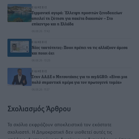
ΕΙΔΉΣΕΙΣ
Γερμανική αγορά: Έλλειψη προσιτών ξενοδοχείων
απειλεί τη ζήτηση για πακέτα διακοπών – Στο
επίκεντρο και η Ελλάδα
06.08.26 · 17:42
ΕΙΔΉΣΕΙΣ
Νέες ταυτότητες: Ποιοι πρέπει να τις αλλάξουν άμεσα
και ποιοι όχι
06.08.26 · 13:25
ΕΙΔΉΣΕΙΣ
Στην ΑΑΔΕ ο Μητσοτάκης για το myAGRO: «Είναι μια
πολύ σημαντική ημέρα για τον πρωτογενή τομέα»
06.08.26 · 11:37
Σχολιασμός Άρθρου
Τα σχόλια εκφράζουν αποκλειστικά τον εκάστοτε
σχολιαστή. Η Δημοκρατική δεν υιοθετεί αυτές τις