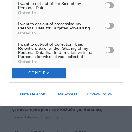
I want to opt-out of the Sale of my
Personal Data.
Τι αλλάζει το χωροταξικό στις τουριστικές επενδύσεις
Opted In
Τοπικές Ειδήσεις
•
πριν 3 ώρες
I want to opt-out of processing my
Personal Data for Targeted Advertising.
Opted In
ΥΠΑΑΤ: 12,5 εκατ. ευρώ στις 13 Περιφέρειες για μέτρα
βιοασφάλειας
I want to opt-out of Collection, Use,
Retention, Sale, and/or Sharing of my
Τοπικές Ειδήσεις
•
πριν 3 ώρες
Personal Data that Is Unrelated with the
Purposes for which it was collected.
Opted In
Ποιοι φοιτητές μπορούν να λάβουν ενίσχυση για
στέγη έως 2.500 ευρώ
CONFIRM
Ειδήσεις
•
πριν 3 ώρες
Data Deletion
Data Access
Privacy Policy
«Γιατί οι Τούρκοι συρρέουν στα ελληνικά νησιά»:
Τουρκική εφημερίδα εξηγεί τους λόγους που οι
γείτονες προτιμούν την Ελλάδα για διακοπές
Τοπικές Ειδήσεις
•
πριν 3 ώρες