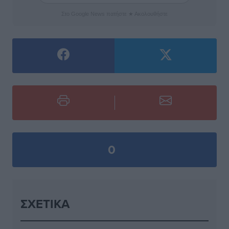
Στο Google News πατήστε ★ Ακολουθήστε
0
ΣΧΕΤΙΚΆ