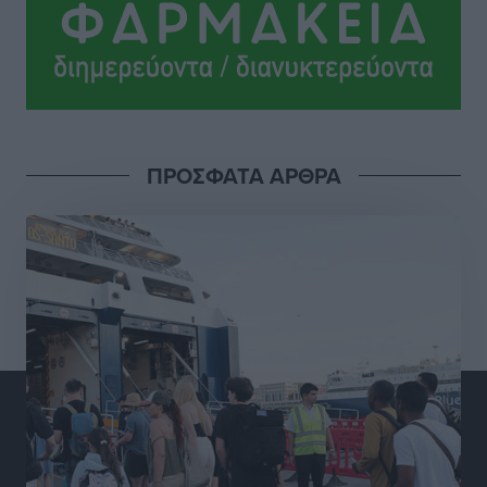
Αθλητικά
•
πριν 8 ώρες
Ροδήλιος: Ο απολογισμός από το Πανελλήνιο
Πρωτάθλημα Πίστας
Αθλητικά
•
πριν 8 ώρες
ΠΡΟΣΦΑΤΑ ΑΡΘΡΑ
Διαγόρας: Μετεγγραφικό ντεμαράζ
Αθλητικά
•
πριν 8 ώρες
Γ.Σ. Διαγόρας: Εντατική προετοιμασία και επιστροφή
Ρίζου στις Ακαδημίες
Αθλητικά
•
πριν 8 ώρες
Εθνική Ανδρών: Ραντεβού στο Telekom Center Athens
Αθλητικά
•
πριν 8 ώρες
ΕΠΟ: Απέσυρε τη στήριξή της στην υποψηφιότητα