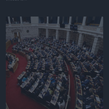
βλέμμα στη ΔΕΘ και τις εκλογές του 2027
Ειδήσεις
•
πριν 10 ώρες
Γ. Χατζημάρκος από το Μέγαρο Μαξίμου: “Ο
τουρισμός μπορεί να γίνει ο μεγαλύτερος πελάτης της
ελληνικής βιομηχανίας”
Τοπικές Ειδήσεις
•
πριν 10 ώρες
Έρευνα ΕΟΤ: Οι Ευρωπαίοι ταξιδιώτες «ψηφίζουν»
Ελλάδα
Ειδήσεις
•
πριν 10 ώρες
Άκυρες οι εγκύκλιοι που δεν αναρτώνται,
υποχρεωτική η δημοσίευσή τους από την 1η
Οκτωβρίου
Ειδήσεις
•
πριν 10 ώρες