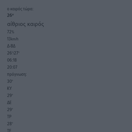
o καιρός τώρα:
26
°
αίθριος καιρός
72
%
13
km/h
Δ-ΒΔ
26
27
°/
°
06:18
20:07
πρόγνωση:
30
°
ΚΥ
29
°
ΔΕ
29
°
ΤΡ
28
°
ΤΕ