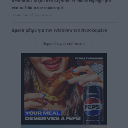
«Μουσικό Ταξίδι στο Αιγαίο»: Η Ρόδος έγραψε μια
νέα σελίδα στον πολιτισμό
Πολιτιστικά
•
πριν 4 ώρες
Άμεσα μέτρα για την ενίσχυση του Νοσοκομείου
Ρόδου και αντιμετώπιση των ελλείψεων προσωπικού
Περισσότερες ειδήσεις
ανακοίνωσε ο Άδωνις Γεωργιάδης
Τοπικές Ειδήσεις
•
πριν 4 ώρες
Iατρικός Σύλλογος Ροδου προς Α. Γεωργιάδη:
Στρατηγικές Προτάσεις για την Ενίσχυση της
Δημόσιας Υγείας στη Νησιωτική Ελλάδα και στα
Νοσοκομεία της Γ΄ Ζώνης
Τοπικές Ειδήσεις
•
πριν 4 ώρες
Πάνθηρες: Ξεκίνησαν αισιόδοξοι για την παρθενική
“πτήση” τους
Αθλητικά
•
πριν 4 ώρες