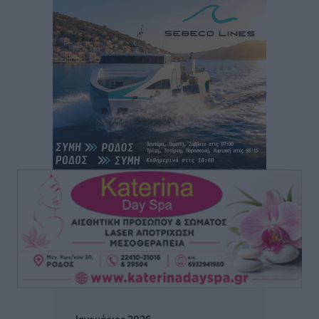
Άρης Αρχαγγέλου: Στο πλευρό του άτυχου Ιάκωβου
Θωμά
Αθλητικά
•
πριν 4 ώρες
Φοίβος: Η μεγάλη επιστροφή του Μπρένο Σαλβατιέρα
Αθλητικά
•
πριν 5 ώρες
Κλεάνθης: Έτοιμες οι κάρτες διαρκείας της νέας
σεζόν
Αθλητικά
•
πριν 5 ώρες
Ατρόμητος Διμυλιάς: Ο Μαργαρίτης και μία
αδιαπραγμάτευτη φιλοσοφία
Αθλητικά
•
πριν 5 ώρες
Γ.Σ. Διαγόρας: Επέστρεψε στις Ακαδημίες η Ειρήνη