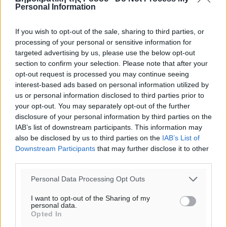
Personal Information
If you wish to opt-out of the sale, sharing to third parties, or
processing of your personal or sensitive information for
targeted advertising by us, please use the below opt-out
section to confirm your selection. Please note that after your
opt-out request is processed you may continue seeing
interest-based ads based on personal information utilized by
us or personal information disclosed to third parties prior to
your opt-out. You may separately opt-out of the further
disclosure of your personal information by third parties on the
IAB’s list of downstream participants. This information may
also be disclosed by us to third parties on the
IAB’s List of
Downstream Participants
that may further disclose it to other
third parties.
Ροή ειδήσεων
Personal Data Processing Opt Outs
Τριήμερο εξόδου: Πάνω από 129.000 επιβάτες
I want to opt-out of the Sharing of my
personal data.
αναχωρούν από Πειραιά, Ραφήνα και Λαύριο
Opted In
Ειδήσεις
•
πριν 3 ώρες