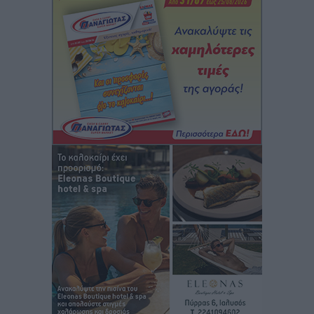
Τα φοιτητικά ενοίκια «τινάζουν στον αέρα» τους
οικογενειακούς προϋπολογισμούς
Ειδήσεις
•
πριν 5 ώρες
Δύο νέοι ξενώνες παραδόθηκαν στις Ένοπλες
Δυνάμεις στη νήσο Ρω
Τοπικές Ειδήσεις
•
πριν 5 ώρες
Συνεχίζεται η έξοδος του Αυγούστου – Πάνω από
34.000 αναχωρούν σήμερα μόνο από τον Πειραιά
Ειδήσεις
•
πριν 5 ώρες
Μόνιμες θέσεις στους παιδικούς σταθμούς: Οι
προϋποθέσεις, η 24μηνη εμπειρία και οι προθεσμίες
για τους δήμους
Τοπικές Ειδήσεις
•
πριν 6 ώρες