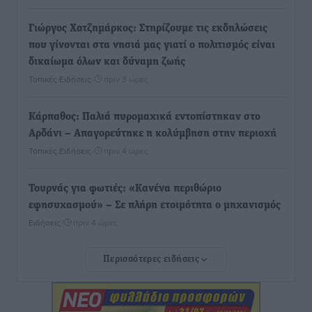
Γιώργος Χατζημάρκος: Στηρίζουμε τις εκδηλώσεις
που γίνονται στα νησιά μας γιατί ο πολιτισμός είναι
δικαίωμα όλων και δύναμη ζωής
Τοπικές Ειδήσεις
•
πριν 3 ώρες
Κάρπαθος: Παλιά πυρομαχικά εντοπίστηκαν στο
Αρδάνι – Απαγορεύτηκε η κολύμβηση στην περιοχή
Τοπικές Ειδήσεις
•
πριν 4 ώρες
Τουρνάς για φωτιές: «Κανένα περιθώριο
εφησυχασμού» – Σε πλήρη ετοιμότητα ο μηχανισμός
Ειδήσεις
•
πριν 4 ώρες
Περισσότερες ειδήσεις
Καιρός: Επιμένουν οι υψηλές θερμοκρασίες – Ισχυρά
μελτέμια έως 9 μποφόρ, σε «Red Code» 6 περιοχές
Τοπικές Ειδήσεις
•
πριν 5 ώρες