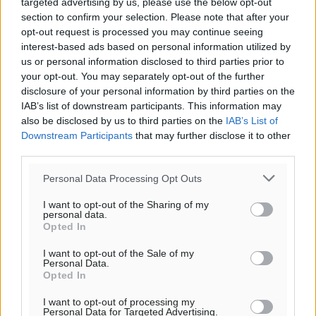
targeted advertising by us, please use the below opt-out
πρόγνωση:
section to confirm your selection. Please note that after your
32
opt-out request is processed you may continue seeing
°
interest-based ads based on personal information utilized by
ΔΕ
us or personal information disclosed to third parties prior to
29
°
your opt-out. You may separately opt-out of the further
ΤΡ
disclosure of your personal information by third parties on the
29
°
IAB’s list of downstream participants. This information may
ΤΕ
also be disclosed by us to third parties on the
IAB’s List of
29
°
Downstream Participants
that may further disclose it to other
ΠΕ
third parties.
Personal Data Processing Opt Outs
I want to opt-out of the Sharing of my
personal data.
Opted In
I want to opt-out of the Sale of my
Personal Data.
Opted In
I want to opt-out of processing my
Personal Data for Targeted Advertising.