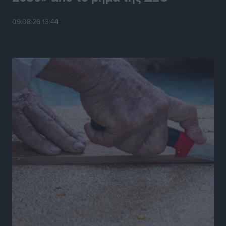
Η υπογεννητικότητα βάζει λουκέτο σε 11 σχολεία
09.08.26 13:44
Πρωτοβάθμιας στα Δωδεκάνησα
Ρεπορτάζ
•
πριν 7 ώρες
Κ. Σπανός: Παρά την αυξημένη τουριστική κίνηση, η
αγορά της Ρόδου κινείται κάτω από τις προσδοκίες
Ρεπορτάζ
•
πριν 7 ώρες
Ο λαγοκέφαλος βρήκε επιτέλους τιμή, μένει να βρεθεί
και σχέδιο
Δημο-Κρίσεις
•
πριν 7 ώρες
Το ΠΑΣΟΚ στα Δωδεκάνησα ψάχνει έξι και του
περισσεύουν 14
Δημο-Κρίσεις
•
πριν 7 ώρες
Η Ροδιακή Επαυλη περιμένει ακόμα να βρεθεί κάποιος