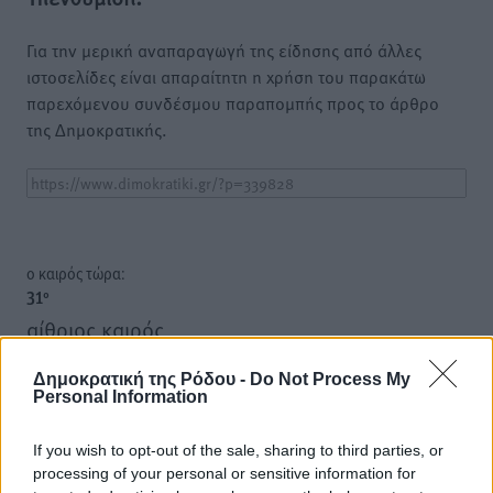
Για την μερική αναπαραγωγή της είδησης από άλλες
ιστοσελίδες είναι απαραίτητη η χρήση του παρακάτω
παρεχόμενου συνδέσμου παραπομπής προς το άρθρο
της Δημοκρατικής.
o καιρός τώρα:
31
°
αίθριος καιρός
82
%
Δημοκρατική της Ρόδου -
Do Not Process My
13
km/h
Personal Information
Β
31
31
°/
°
If you wish to opt-out of the sale, sharing to third parties, or
06:19
processing of your personal or sensitive information for
20:05