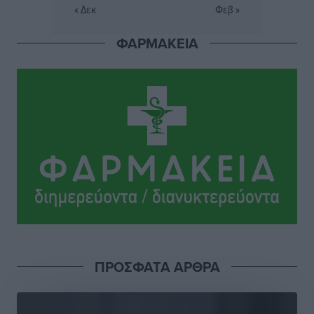
« Δεκ
Φεβ »
Οδηγός στη Ρόδο τράκαρε σταθμευμένο αυτοκίνητο,
παρέσυρε 72χρονο και διέφυγε
ΦΑΡΜΑΚΕΙΑ
Τοπικές Ειδήσεις
•
πριν 6 ώρες
Το νέο Ειδικό Χωροταξικό για τον Τουρισμό
ξανασχεδιάζει τον επενδυτικό χάρτη της Ρόδου
Τοπικές Ειδήσεις
•
πριν 7 ώρες
Γιάννης Βασιλάκης: «Η Πρωτοβάθμια Φροντίδα
Υγείας πρέπει να φτάνει σε κάθε γωνιά – Ενισχύουμε
τις δομές, δεν τις αποδυναμώνουμε»
Συνεντεύξεις
•
πριν 7 ώρες
Ιδρυμα Ωνάση: Το όραμα πίσω από τα δύο νέα
ΠΡΟΣΦΑΤΑ ΑΡΘΡΑ
σχολεία της Ρόδου
Συνεντεύξεις
•
πριν 7 ώρες