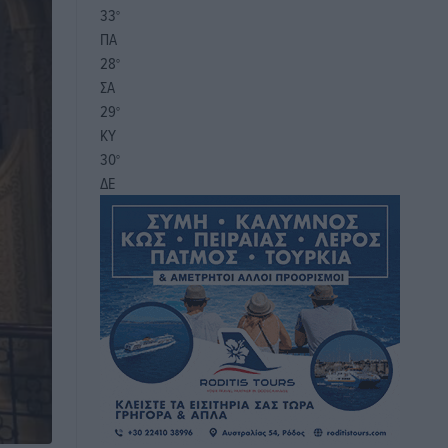
33
°
ΠΑ
28
°
ΣΑ
29
°
ΚΥ
30
°
ΔΕ