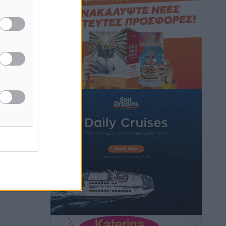
Κικίλιας: Μειώθηκαν κατά 34% οι
μεταναστευτικές ροές στα θαλάσσια
σύνορα
Ειδήσεις
•
πριν 14 ώρες
Κως: Γερμανός τουρίστας κέρδισε
αποζημίωση 900 ευρώ επειδή δεν
βρήκε ξαπλώστρες στις οικογενειακές
διακοπές του
Τοπικές Ειδήσεις
•
πριν 14 ώρες
Ο γεωεντοπισμός μέσω 112 «έσωσε»
Δανό περιπατητή στη Ρόδο
Τοπικές Ειδήσεις
•
πριν 14 ώρες
Σύμη: Ανασύρθηκε σορός άνδρα –