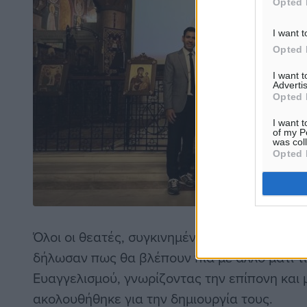
Opted 
I want t
Opted 
I want 
Advertis
Opted 
I want t
of my P
was col
Opted 
Όλοι οι θεατές, συγκινημένοι, συνεχάρησαν 
δήλωσαν πως θα βλέπουν πια με άλλο μάτι τι
Ευαγγελισμού, γνωρίζοντας την επίπονη και 
ακολουθήθηκε για την δημιουργία τους.