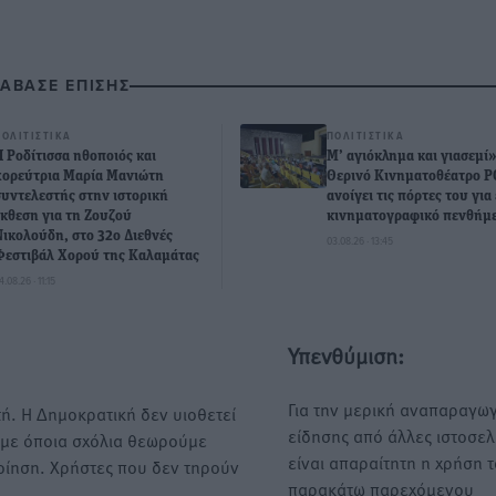
ΙΑΒΑΣΕ ΕΠΙΣΗΣ
ΠΟΛΙΤΙΣΤΙΚΆ
ΠΟΛΙΤΙΣΤΙΚΆ
Η Ροδίτισσα ηθοποιός και
Μ’ αγιόκλημα και γιασεμί»
χορεύτρια Μαρία Μανιώτη
Θερινό Κινηματοθέατρο 
συντελεστής στην ιστορική
ανοίγει τις πόρτες του για
έκθεση για τη Ζουζού
κινηματογραφικό πενθήμ
Νικολούδη, στο 32ο Διεθνές
03.08.26 · 13:45
Φεστιβάλ Χορού της Καλαμάτας
4.08.26 · 11:15
Υπενθύμιση:
Για την μερική αναπαραγωγ
ή. Η Δημοκρατική δεν υιοθετεί
είδησης από άλλες ιστοσελ
υμε όποια σχόλια θεωρούμε
είναι απαραίτητη η χρήση 
οίηση. Χρήστες που δεν τηρούν
παρακάτω παρεχόμενου