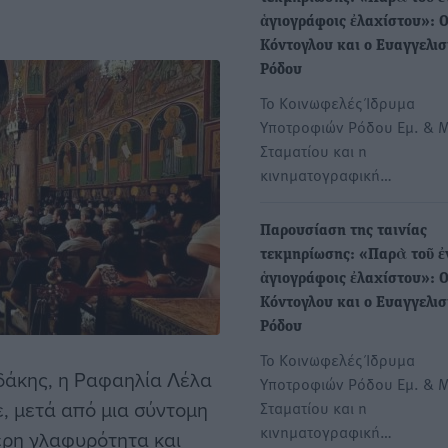
ἁγιογράφοις ἐλαχίστου»: 
Κόντογλου και ο Ευαγγελισ
Ρόδου
Το Κοινωφελές Ίδρυμα
Υποτροφιών Ρόδου Εμ. & 
Σταματίου και η
κινηματογραφική…
Παρουσίαση της ταινίας
τεκμηρίωσης: «Παρὰ τοῦ ἐ
ἁγιογράφοις ἐλαχίστου»: 
Κόντογλου και ο Ευαγγελισ
Ρόδου
Το Κοινωφελές Ίδρυμα
εδάκης, η Ραφαηλία Λέλα
Υποτροφιών Ρόδου Εμ. & 
ε, μετά από μια σύντομη
Σταματίου και η
κινηματογραφική…
τερη γλαφυρότητα και