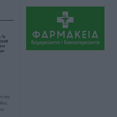
Ήλιο κάτω από τα δοκάρια
Αθλητικά
•
πριν 14 ώρες
Κατταβιά: Πρόεδρος ο Μανώλης
Φραντζής, απέκτησε τον νεαρό
Καρακασιάν
: Το
Αθλητικά
•
πριν 14 ώρες
ΡΟΔΟΝ
 ένα
ερο
Ιάλυσος: Ένας Οικονομίδης στο…
Οικονομίδειο!
Αθλητικά
•
πριν 15 ώρες
Ηρακλής Μαριτσών: “Πρώτη” με δύο
ακόμα παρόντες, πάει κανονικά στον
Σωτήρα
ή της
Αθλητικά
•
πριν 15 ώρες
ίδες
του
Ανατροπές στη Δημοτική Επιτροπή