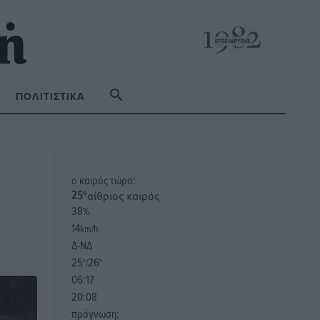
ΠΟΛΙΤΙΣΤΙΚΆ
o καιρός τώρα:
αίθριος καιρός
25
°
38
%
14
km/h
Δ-ΝΔ
25
26
°/
°
06:17
20:08
πρόγνωση: