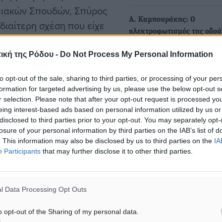
ειακών Σπουδών, Σπύρος
Α. Καμπουράκης: Ο
ιαίτερη σχέση που είχε
ηλεκτροφωτισμός της οδο
τον Κόντογλου, μια και,
Κόντογλου που δημοπρατήθ
ήταν ο παππούς του κου
ική της Ρόδου -
Do Not Process My Personal Information
θητείας μας ολοκληρώθηκε
Από την παράταξη Με Δύνα
to opt-out of the sale, sharing to third parties, or processing of your per
τη Ρόδο ανακοινώθηκαν τα
formation for targeted advertising by us, please use the below opt-out s
Με…
υ Σάββα Καρατζιά και τις
r selection. Please note that after your opt-out request is processed y
eing interest-based ads based on personal information utilized by us or
ποκούραστου,
disclosed to third parties prior to your opt-out. You may separately opt-
Προβολή της ταινίας Diver
ομάδα «Πράξις» και Κωστή
losure of your personal information by third parties on the IAB’s list of
την Παρασκευή στο
. This information may also be disclosed by us to third parties on the
IA
κινηματοθέατρο ΡΟΔΟΝ
Participants
that may further disclose it to other third parties.
Η ταινία προβάλλεται στο π
του αφιερώματος στο 26ο
Φεστιβάλ Γαλλόφωνου
l Data Processing Opt Outs
Κινηματογράφου…
o opt-out of the Sharing of my personal data.