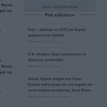
Ο Φώτης
μός της
Ροή ειδήσεων
Μ.
Έτος – ορόσημο το 2025 για δωρεές
οργάνων στην Ελλάδα
Ειδήσεις
•
πριν 12 ώρες
Ο.Φ. Ιστρίου: Καρέ ανανεώσεων σε
άξονα και μετόπισθεν
ν
Αθλητικά
•
πριν 13 ώρες
Ο Φώτης
μός της
Επικός Εργκίν Αταμάν στη Σύμη:
Έσπασε πιάτα μέχρι και στο κεφάλι του
σε εστιατόριο ακούγοντας Άννα Βίσση
Μ.
Τοπικές Ειδήσεις
•
πριν 13 ώρες