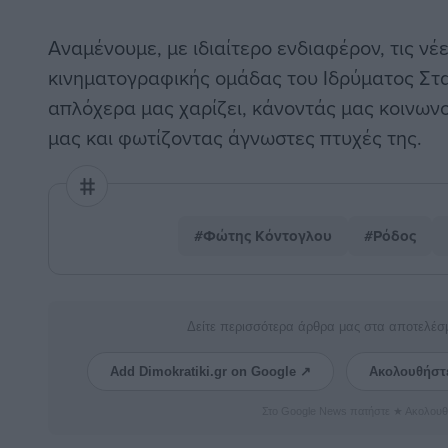
Αναμένουμε, με ιδιαίτερο ενδιαφέρον, τις νέε
κινηματογραφικής ομάδας του Ιδρύματος Στα
απλόχερα μας χαρίζει, κάνοντάς μας κοινωνο
μας και φωτίζοντας άγνωστες πτυχές της.
#Φώτης Κόντογλου
#Ρόδος
Δείτε περισσότερα άρθρα μας στα αποτελέσ
Add Dimokratiki.gr on Google ↗
Ακολουθήστ
Στο Google News πατήστε ★ Ακολουθ