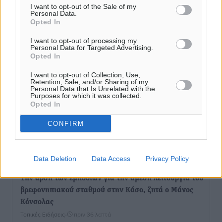
I want to opt-out of the Sale of my
Personal Data.
Opted In
I want to opt-out of processing my
Personal Data for Targeted Advertising.
Opted In
I want to opt-out of Collection, Use,
Retention, Sale, and/or Sharing of my
Personal Data that Is Unrelated with the
Purposes for which it was collected.
Opted In
CONFIRM
Ροή ειδήσεων
Data Deletion
Data Access
Privacy Policy
Την άρση των εμποδίων για την άμεση λειτουργία του
βρεφονηπιακού σταθμού στην Κάσο, ζητά ο Μάνος
Κόνσολας
Τοπικές Ειδήσεις
•
πριν 36 λεπτά