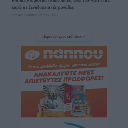
Premia Properties: Επενδύσεις άνω των 500 εκατ.
ευρώ σε ξενοδοχειακές μονάδες
Τοπικές Ειδήσεις
•
πριν 1 ώρα
Αυξήθηκαν οι Ελληνες που αποφάσισαν να
Περισσότερες ειδήσεις
διακόψουν το κάπνισμα
Ειδήσεις
•
πριν 2 ώρες
Έκτακτο επίδομα παιδιού: Έως 10 Αυγούστου η
προθεσμία για ΑΦΜ – Ποιοι πάνε ταμείο
Ειδήσεις
•
πριν 2 ώρες
ASTYBUS: 27.642 διαδρομές στην Αστυπάλαια – Το
«έξυπνο» μοντέλο μετακίνησης που έγινε μέρος της
καθημερινότητας
Τοπικές Ειδήσεις
•
πριν 2 ώρες
Ερώτηση Μπελέρη σε Κομισιόν για τη δημιουργία