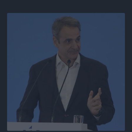
Ψηφιακό δίδυμο για τα δάση της Ρόδου και 3D
εκτύπωση 42 οικισμών
Τοπικές Ειδήσεις
•
πριν 5 ώρες
Ένα όνομα που ταιριάζει στην Ρόδο
Δημο-Κρίσεις
•
πριν 5 ώρες
Όταν τα γεγονότα απαντούν στα σενάρια
Δημο-Κρίσεις
•
πριν 5 ώρες
Η Ρόδος βρήκε επιτέλους το πρόβλημά της και είναι
στην Πάρο
Δημο-Κρίσεις
•
πριν 5 ώρες
Το νησί που κόλλησε σε μια θέση γραμματέα
Δημο-Κρίσεις
•
πριν 5 ώρες
Έτος – ορόσημο το 2025 για δωρεές οργάνων στην