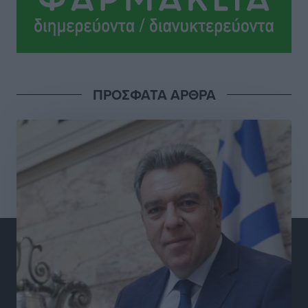
Στη διαδικασία της απευθείας διαπραγμάτευσης ο
Δήμος Ρόδου για τη ναυαγοσωστική κάλυψη των
παραλιών
Τοπικές Ειδήσεις
•
πριν 5 ώρες
ΠΡΟΣΦΑΤΑ ΑΡΘΡΑ
Στο Αυτόφωρο 47χρονος που φέρεται να απείλησε τη
70χρονη μητέρα του όταν εκείνη αρνήθηκε να του
δώσει χρήματα για ναρκωτικά
Τοπικές Ειδήσεις
•
πριν 5 ώρες
Ασφαλιστικά μέτρα από το Ελληνικό Δημόσιο κατά
του 39χρονου για τις δολιοφθορές στο Radar
Ατάβυρου
Τοπικές Ειδήσεις
•
πριν 5 ώρες
Το πρώτο «βραχιολάκι» στα Δωδεκάνησα ανοίγει την