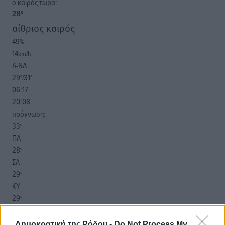
o καιρός τώρα:
28
°
αίθριος καιρός
49
%
14
km/h
Δ-ΝΔ
29
31
°/
°
06:17
20:08
πρόγνωση:
33
°
ΠΑ
28
°
ΣΑ
29
°
ΚΥ
29
°
ΔΕ
Δημοκρατική της Ρόδου -
Do Not Process My