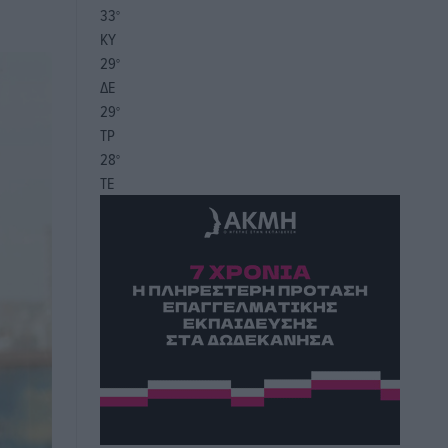
33
°
ΚΥ
29
°
ΔΕ
29
°
ΤΡ
28
°
ΤΕ