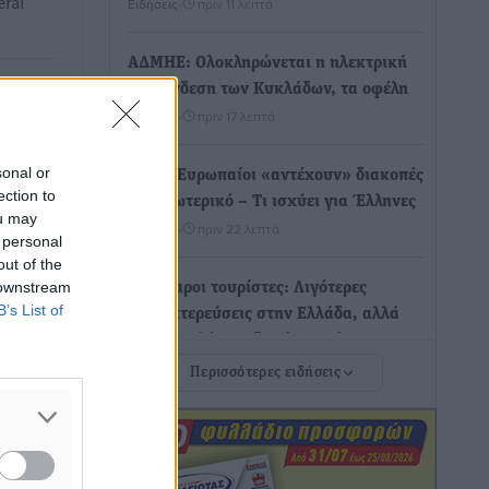
eral
Ειδήσεις
•
πριν 11 λεπτά
ΑΔΜΗΕ: Ολοκληρώνεται η ηλεκτρική
διασύνδεση των Κυκλάδων, τα οφέλη
Ειδήσεις
•
πριν 17 λεπτά
ιανίδη,
υντή…
sonal or
Πόσοι Ευρωπαίοι «αντέχουν» διακοπές
ection to
στο εξωτερικό – Τι ισχύει για Έλληνες
ou may
σίας
Ειδήσεις
•
πριν 22 λεπτά
 personal
out of the
 downstream
Βούλγαροι τουρίστες: Λιγότερες
B’s List of
διανυκτερεύσεις στην Ελλάδα, αλλά
18% υψηλότερη δαπάνη ανά
διανυκτέρευση
ίδη στο
Περισσότερες ειδήσεις
Ειδήσεις
•
πριν 27 λεπτά
ς…
 το ρόλο
Βέλγοι τουρίστες: Στα 547,9 εκατ. ευρώ
στη
οι εισπράξεις για την Ελλάδα