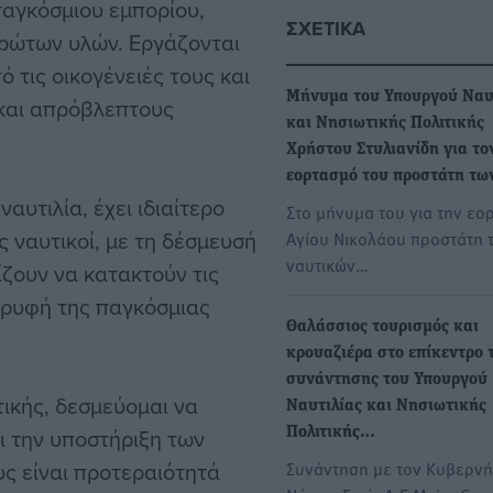
παγκόσμιου εμπορίου,
ΣΧΕΤΙΚΆ
πρώτων υλών. Εργάζονται
 τις οικογένειές τους και
Μήνυμα του Υπουργού Ναυ
 και απρόβλεπτους
και Νησιωτικής Πολιτικής
Χρήστου Στυλιανίδη για το
εορτασμό του προστάτη τ
αυτιλία, έχει ιδιαίτερο
Στο μήνυμα του για την εο
ς ναυτικοί, με τη δέσμευσή
Αγίου Νικολάου προστάτη 
ναυτικών…
ίζουν να κατακτούν τις
ορυφή της παγκόσμιας
Θαλάσσιος τουρισμός και
κρουαζιέρα στο επίκεντρο 
συνάντησης του Υπουργού
ικής, δεσμεύομαι να
Ναυτιλίας και Νησιωτικής
ι την υποστήριξη των
Πολιτικής…
υς είναι προτεραιότητά
Συνάντηση με τον Κυβερνή