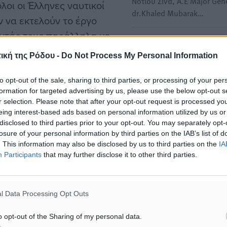
Νότιου Σινά, Α.Ε Major Gen
λοι οι Έλληνες ναυτικοί
dr.Khaled Mubarak…
ν να εκτελούν το έργο
οντάς τους παράλληλα με
Συνάντηση του Υπουργού
ιστούν ανταγωνιστικούς σε
Ναυτιλίας και Νησιωτικής
ική της Ρόδου -
Do Not Process My Personal Information
ε να κρατάμε την ελληνική
Πολιτικής, κ. Χρήστου Στυλ
με τον Εκτελεστικό Διευθ
to opt-out of the sale, sharing to third parties, or processing of your per
formation for targeted advertising by us, please use the below opt-out s
Την ανάγκη ενίσχυσης και
r selection. Please note that after your opt-out request is processed y
ενδυνάμωσης της συνεργα
 εξειδικεύεται και
eing interest-based ads based on personal information utilized by us or
των Κρατών – Μελών με…
disclosed to third parties prior to your opt-out. You may separately opt-
Νησιωτικής Πολιτικής, έχει
losure of your personal information by third parties on the IAB’s list of
υτικού, την περαιτέρω
. This information may also be disclosed by us to third parties on the
IA
Συμμετοχή του Υπουργού
ας της Ελληνικής
Participants
that may further disclose it to other third parties.
Ναυτιλίας και Νησιωτικής
κής απασχόλησης, τόσο στην
Πολιτικής Χρήστου Στυλιαν
Παγκόσμιο Φόρουμ για τι
l Data Processing Opt Outs
Τις θέσεις της Ελλάδας για
της παγκόσμιας ναυτιλίας 
α διαμορφώσουμε τη νέα
o opt-out of the Sharing of my personal data.
σημερινή…