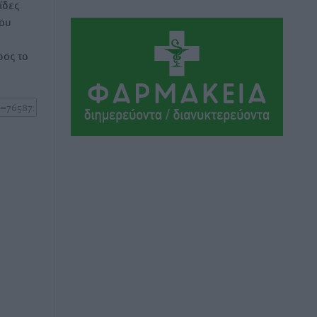
ίδες
του
Οι θαυματουργές Παναγίες της
Δωδεκανήσου: Τα προσωνύμια και οι
ος το
θρύλοι
Ρεπορτάζ
•
πριν 2 ώρες
Τριήμερο εξόδου: Πάνω από 129.000
επιβάτες αναχωρούν από Πειραιά,
Ραφήνα και Λαύριο
Ειδήσεις
•
πριν 15 ώρες
Τι αλλάζει το χωροταξικό στις
τουριστικές επενδύσεις
Τοπικές Ειδήσεις
•
πριν 15 ώρες
ΥΠΑΑΤ: 12,5 εκατ. ευρώ στις 13
Περιφέρειες για μέτρα βιοασφάλειας
Τοπικές Ειδήσεις
•
πριν 15 ώρες