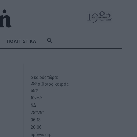
ΠΟΛΙΤΙΣΤΙΚΆ
o καιρός τώρα:
αίθριος καιρός
28
°
65
%
10
km/h
ΝΔ
28
29
°/
°
06:18
20:06
πρόγνωση: