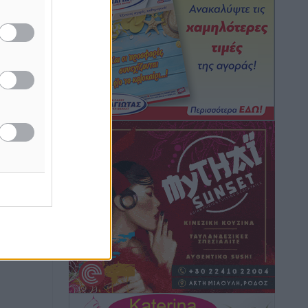
Ειδήσεις
•
πριν 31 λεπτά
Οι κανόνες για τουριστική ανάπτυξη –
Κατηγοριοποιήσεις, ρυθμίσεις και όρια
Τοπικές Ειδήσεις
•
πριν 31 λεπτά
Η Τουρκία «γκριζάρει» ξανά το Αιγαίο
και προκαλεί με αφορμή το Ειδικό
Χωροταξικό Πλαίσιο για τον Τουρισμό
Τοπικές Ειδήσεις
•
πριν 37 λεπτά
Νέα εποχή για το Νοσοκομείο Ρόδου:
Έργα υποδομής, ακτινοθεραπευτικό
κέντρο και νέα μέτρα για τη στελέχωση
Τοπικές Ειδήσεις
•
πριν 2 ώρες
Στη Δημοτική Επιτροπή η Ροδιακή