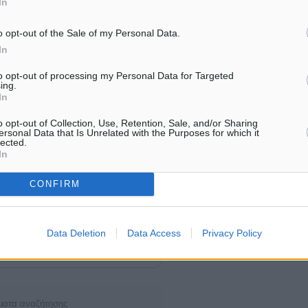
In
και υψηλά εκπαιδευμένο
ελληνική σημαία.
o opt-out of the Sale of my Personal Data.
στικό το ναυτικό
In
to opt-out of processing my Personal Data for Targeted
ing.
In
o opt-out of Collection, Use, Retention, Sale, and/or Sharing
ersonal Data that Is Unrelated with the Purposes for which it
lected.
ναμη και καλές θάλασσες
In
CONFIRM
Data Deletion
Data Access
Privacy Policy
σμια Ημέρα Ναυτικού
ματα αναζήτησης