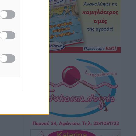
Τοπικές Ειδήσεις
•
πριν 5 ώρες
Iατρικός Σύλλογος Ροδου προς Α.
Γεωργιάδη: Στρατηγικές Προτάσεις για
την Ενίσχυση της Δημόσιας Υγείας στη
Νησιωτική Ελλάδα και στα
Νοσοκομεία της Γ΄ Ζώνης
Τοπικές Ειδήσεις
•
πριν 5 ώρες
Πάνθηρες: Ξεκίνησαν αισιόδοξοι για
την παρθενική “πτήση” τους
Αθλητικά
•
πριν 6 ώρες
Άρης Αρχαγγέλου: Στο πλευρό του
άτυχου Ιάκωβου Θωμά
Αθλητικά
•
πριν 6 ώρες