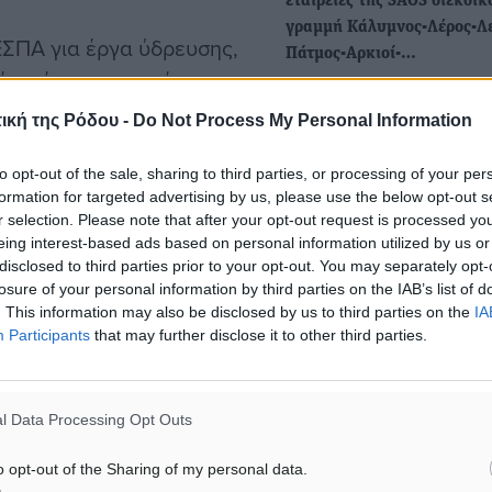
εταιρείες της SAOS διεκδικ
γραμμή Κάλυμνος-Λέρος-Λε
ΕΣΠΑ για έργα ύδρευσης,
Πάτμος-Αρκιοί-…
έον, ένα στοχευμένο
Με μεγάλη καθυστέρηση
ικά για νησιά που
εγκρίθηκε η αξιολόγηση
ική της Ρόδου -
Do Not Process My Personal Information
δικαιολογητικών συμμετοχ
ας την ετοιμότητα τους
Προκήρυξης ανοικτού δημ
 Το πακέτο των 200 εκατ.
to opt-out of the sale, sharing to third parties, or processing of your per
formation for targeted advertising by us, please use the below opt-out s
μιευτήρες, δεξαμενές,
r selection. Please note that after your opt-out request is processed y
Ξεκινά ο επανυπολογισμός
αβάθμιση των
eing interest-based ads based on personal information utilized by us or
αντικειμενικών αξιών σε 1
disclosed to third parties prior to your opt-out. You may separately opt-
εται στην κατασκευή και
Δήμους, στη λίστα Ρόδος, 
losure of your personal information by third parties on the IAB’s list of
ΠΕ, ώστε να
Λέρος Κάρπαθος
. This information may also be disclosed by us to third parties on the
IA
Participants
that may further disclose it to other third parties.
ικονομική βιωσιμότητα των
Στους πιστοποιημένους εκτ
ακινήτων του Υπουργείου 
Οικονομίας και Οικονομικ
l Data Processing Opt Outs
περνάει πλέον η…
o opt-out of the Sharing of my personal data.