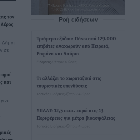
Ροή ειδήσεων
ης τον
η Λέρος
Τριήμερο εξόδου: Πάνω από 129.000
9 Δήμοι
επιβάτες αναχωρούν από Πειραιά,
ν σε
Ραφήνα και Λαύριο
Ειδήσεις
•
πριν 4 ώρες
ειψοί
Τι αλλάζει το χωροταξικό στις
ς και
τουριστικές επενδύσεις
Τοπικές Ειδήσεις
•
πριν 4 ώρες
έγινε
ΥΠΑΑΤ: 12,5 εκατ. ευρώ στις 13
…
Περιφέρειες για μέτρα βιοασφάλειας
Τοπικές Ειδήσεις
•
πριν 4 ώρες
ρικές