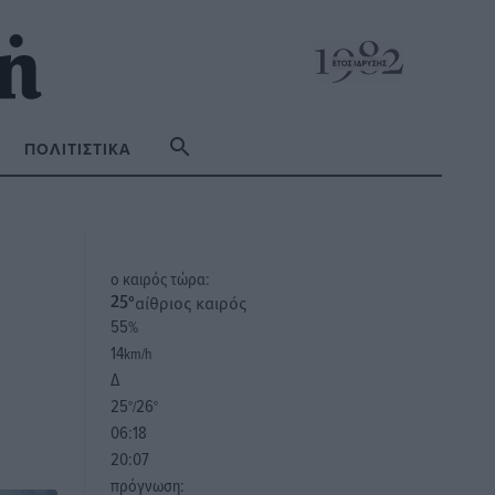
ΠΟΛΙΤΙΣΤΙΚΆ
o καιρός τώρα:
αίθριος καιρός
25
°
55
%
14
km/h
Δ
25
26
°/
°
06:18
20:07
πρόγνωση: