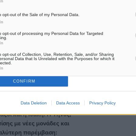
In
ν 19 νησιωτικούς δήμους
. Στη λίστα προτεραιότητας
o opt-out of the Sale of my Personal Data.
ς, η Τήνος, η Πάτμος, η
In
ί, η Κάρπαθος, το
to opt-out of processing my Personal Data for Targeted
ing.
δρα, η Κέρκυρα, η
In
Ιδιαίτερη εντύπωση
o opt-out of Collection, Use, Retention, Sale, and/or Sharing
 παρότι κι αυτή
ersonal Data that Is Unrelated with the Purposes for which it
lected.
In
CONFIRM
στις ιδιαιτερότητες κάθε
βικών μέτρων ημερησίως
Data Deletion
Data Access
Privacy Policy
ς αλλά κρίσιμες
αξοί και η Ιθάκη. Η Τήνος,
ίσης με νέες μονάδες και
γαλύτερη παρέμβαση: