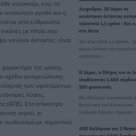
άθε καλοκαίρι, ενώ τα
Λειψυδρία: 39 Δήμοι σε
αι αυτονόητο αγαθό και η
κατάσταση έκτακτης ανάγκ
αρτάται από εύθραυστα
τελευταίο 1,5 χρόνο - Και 
 εικόνες με πλοία που
στη λίστα
ι να είναι έκτακτες: είναι
Τον τελευταίο 1,5 χρόνο, 3
έχουν ζητήσει να κηρυχτού
κατάσταση…
 χαρακτήρα της κρίσης,
Η Λέρος, η Πάτμος και οι Λ
δο σχέδιο αντιμετώπισης
υποδέχονται 1.600 πέρδικε
ν ενίσχυση των υφιστάμενων
500 φασιανούς
υτόνομες λύσεις,
Με ιδιαίτερη ικανοποίηση 
ς (ΑΠΕ). Στο επίκεντρο
δεκτή από τον Κυνηγετικό
κευση νερού, οι
Σύλλογο Λέρου η έγκριση
σε συνδυασμό με σημαντικά
ΑΝΕ Καλύμνου και 2 θυγατ