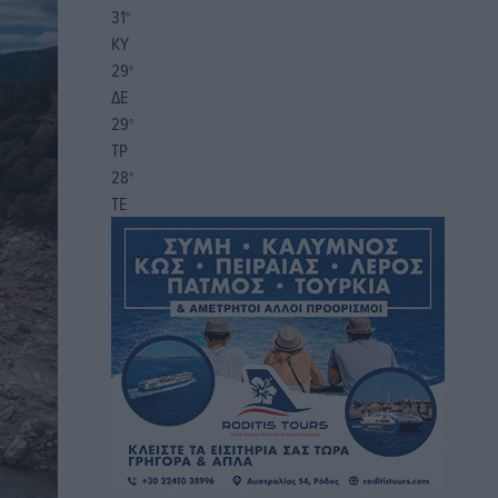
31
°
ΚΥ
29
°
ΔΕ
29
°
ΤΡ
28
°
ΤΕ