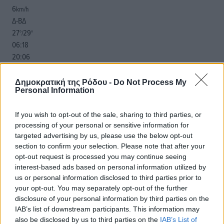
6
km/h
Δ-ΒΔ
27
29
°/
°
06:18
20:06
πρόγνωση:
31
°
Δημοκρατική της Ρόδου -
Do Not Process My
Personal Information
ΚΥ
29
°
If you wish to opt-out of the sale, sharing to third parties, or
ΔΕ
processing of your personal or sensitive information for
30
°
targeted advertising by us, please use the below opt-out
ΤΡ
section to confirm your selection. Please note that after your
29
°
opt-out request is processed you may continue seeing
ΤΕ
interest-based ads based on personal information utilized by
us or personal information disclosed to third parties prior to
your opt-out. You may separately opt-out of the further
disclosure of your personal information by third parties on the
IAB’s list of downstream participants. This information may
also be disclosed by us to third parties on the
IAB’s List of