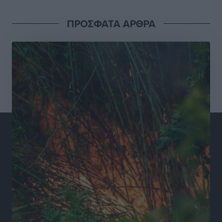
για τις τιμές – Eρχονται νέες συμμετοχές εταιρειών
Ειδήσεις
•
πριν 9 ώρες
ΠΡΟΣΦΑΤΑ ΑΡΘΡΑ
Συνελήφθησαν έξι άτομα για ηχορύπανση από
καταστήματα στο Νότιο Αιγαίο
Τοπικές Ειδήσεις
•
πριν 9 ώρες
15 Αυγούστου 2026: Πώς θα πληρωθούν όσοι
εργαστούν την αργία – Τι ισχύει για πενθήμερο,
εξαήμερο και άδειες
Ειδήσεις
•
πριν 9 ώρες
Πλούσιο πολιτιστικό πρόγραμμα τον Αύγουστο από
τον Δήμο Ρόδου
Πολιτιστικά
•
πριν 9 ώρες
Βασίλης Υψηλάντης: Ξεμπλοκάρει η έκδοση και
παραχώρηση οριστικών τίτλων κυριότητας για 224