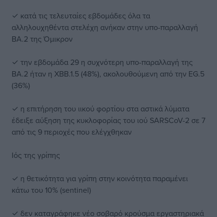
✓ κατά τις τελευταίες εβδομάδες όλα τα
αλληλουχηθέντα στελέχη ανήκαν στην υπο-παραλλαγή
ΒΑ.2 της Όμικρον
✓ την εβδομάδα 29 η συχνότερη υπο-παραλλαγή της
ΒΑ.2 ήταν η XBB.1.5 (48%), ακολουθούμενη από την EG.5
(36%)
✓ η επιτήρηση του ιικού φορτίου στα αστικά λύματα
έδειξε αύξηση της κυκλοφορίας του ιού SARSCoV-2 σε 7
από τις 9 περιοχές που ελέγχθηκαν
Ιός της γρίπης
✓ η θετικότητα για γρίπη στην κοινότητα παραμένει
κάτω του 10% (sentinel)
✓ δεν καταγράφηκε νέο σοβαρό κρούσμα εργαστηριακά