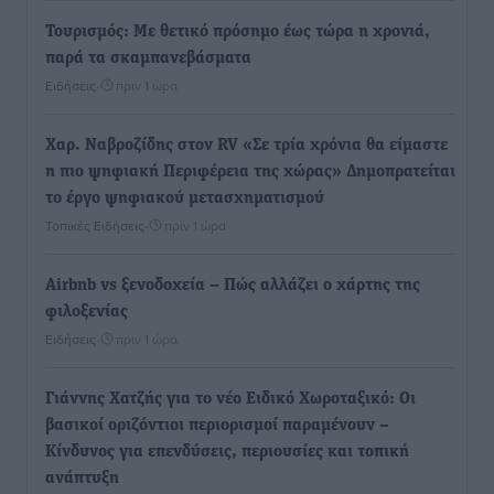
Τουρισμός: Με θετικό πρόσημο έως τώρα η χρονιά,
παρά τα σκαμπανεβάσματα
Ειδήσεις
•
πριν 1 ώρα
Χαρ. Ναβροζίδης στον RV «Σε τρία χρόνια θα είμαστε
η πιο ψηφιακή Περιφέρεια της χώρας» Δημοπρατείται
το έργο ψηφιακού μετασχηματισμού
Τοπικές Ειδήσεις
•
πριν 1 ώρα
Airbnb vs ξενοδοχεία – Πώς αλλάζει ο χάρτης της
φιλοξενίας
Ειδήσεις
•
πριν 1 ώρα
Γιάννης Χατζής για το νέο Ειδικό Χωροταξικό: Οι
βασικοί οριζόντιοι περιορισμοί παραμένουν –
Κίνδυνος για επενδύσεις, περιουσίες και τοπική
ανάπτυξη