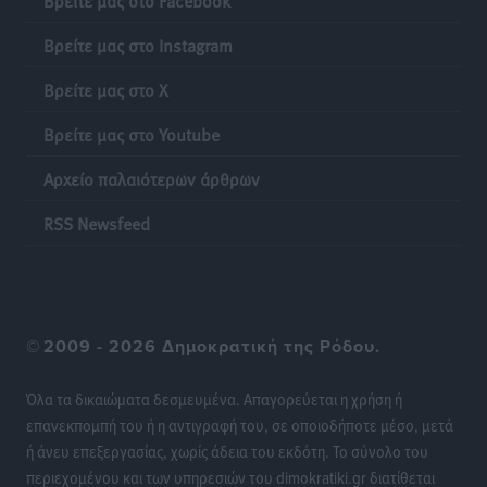
Τοπικές Ειδήσεις
•
πριν 12 ώρες
Βρείτε μας στο Instagram
Πιλοτικό πρόγραμμα για την αντιμετώπιση του
Βρείτε μας στο X
λαγοκέφαλου σε Νότιο Αιγαίο και Κρήτη
Τοπικές Ειδήσεις
•
πριν 12 ώρες
Βρείτε μας στο Youtube
Αρχείο παλαιότερων άρθρων
Οι θαυματουργές Παναγίες της Δωδεκανήσου: Τα
προσωνύμια και οι θρύλοι
RSS Newsfeed
Ρεπορτάζ
•
πριν 12 ώρες
©
2009 - 2026 Δημοκρατική της Ρόδου.
Όλα τα δικαιώματα δεσμευμένα. Απαγορεύεται η χρήση ή
επανεκπομπή του ή η αντιγραφή του, σε οποιοδήποτε μέσο, μετά
ή άνευ επεξεργασίας, χωρίς άδεια του εκδότη. Το σύνολο του
περιεχομένου και των υπηρεσιών του dimokratiki.gr διατίθεται