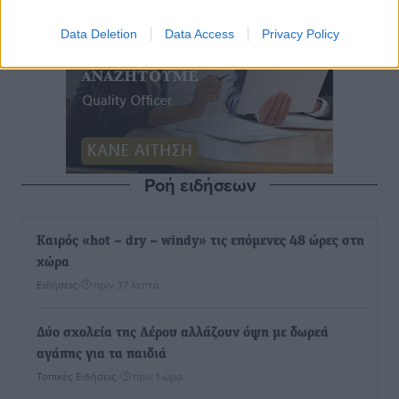
Data Deletion
Data Access
Privacy Policy
Ροή ειδήσεων
Καιρός «hot – dry – windy» τις επόμενες 48 ώρες στη
χώρα
Ειδήσεις
•
πριν 37 λεπτά
Δύο σχολεία της Λέρου αλλάζουν όψη με δωρεά
αγάπης για τα παιδιά
Τοπικές Ειδήσεις
•
πριν 1 ώρα