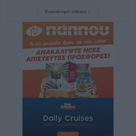
Τοπικές Ειδήσεις
•
πριν 2 ώρες
Περισσότερες ειδήσεις
Ευ. Τουρνάς: Απέναντι σε ακραία καιρικά φαινόμενα
δεν υπάρχουν περιθώρια εφησυχασμού
Ειδήσεις
•
πριν 2 ώρες
Στον Άγιο Νικόλαο Χάλκης ανοίγει ξανά το
ανανεωμένο εκκλησιαστικό μουσείο από τη Λέσχη
Lions Χάλκης
Τοπικές Ειδήσεις
•
πριν 2 ώρες
Ρόδος: «Βουλιάζει» από τουρίστες – Πάνω από 1 εκατ.
επιβάτες και 55 κρουαζιερόπλοια
Τοπικές Ειδήσεις
•
πριν 2 ώρες
Γ’ Εθνική Κατηγορία: Οι ημερομηνίες των
αγωνιστικών της κανονικής περιόδου
Αθλητικά
•
πριν 7 ώρες