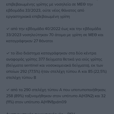
επιβεβαιωμένης γρίπης με νοσηλεία σε ΜΕΘ την
εβδομάδα 33/2023, ούτε νέος θάνατος από
εργαστηριακά επιβεβαιωμένη γρίπη
✓ από την εβδομάδα 40/2022 έως και την εβδομάδα
33/2023 νοσηλεύτηκαν 70 άτομα με γρίπη σε ΜΕΘ και
καταγράφηκαν 27 θάνατοι
✓ το ίδιο διάστημα καταγράφηκαν στα δύο κέντρα
αναφοράς γρίπης 377 δείγματα θετικά για ιούς γρίπης
(δείγματα sentinel και νοσοκομειακά δείγματα), εκ των
οποίων 292 (77,5%) ήταν στελέχη τύπου Α και 85 (22,5%)
στελέχη τύπου Β
✓ από τα 290 στελέχη τύπου Α που υποτυποποιήθηκαν,
258 (89%) ταξινομήθηκαν στον υπότυπο Α(Η3Ν2) και 32
(11%) στον υπότυπο Α(Η1Ν1)pdm09