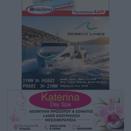
Πάνθηρες: Ξεκίνησαν αισιόδοξοι για την παρθενική
“πτήση” τους
Αθλητικά
•
πριν 5 ώρες
Άρης Αρχαγγέλου: Στο πλευρό του άτυχου Ιάκωβου
Θωμά
Αθλητικά
•
πριν 5 ώρες
Φοίβος: Η μεγάλη επιστροφή του Μπρένο Σαλβατιέρα
Αθλητικά
•
πριν 5 ώρες
Κλεάνθης: Έτοιμες οι κάρτες διαρκείας της νέας
σεζόν
Αθλητικά
•
πριν 5 ώρες
Ατρόμητος Διμυλιάς: Ο Μαργαρίτης και μία
αδιαπραγμάτευτη φιλοσοφία
Αθλητικά
•
πριν 5 ώρες