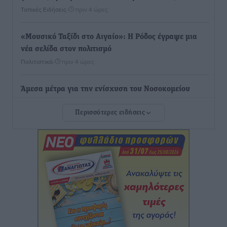
Τοπικές Ειδήσεις
•
πριν 4 ώρες
«Μουσικό Ταξίδι στο Αιγαίο»: Η Ρόδος έγραψε μια
νέα σελίδα στον πολιτισμό
Πολιτιστικά
•
πριν 4 ώρες
Άμεσα μέτρα για την ενίσχυση του Νοσοκομείου
Ρόδου και αντιμετώπιση των ελλείψεων προσωπικού
Περισσότερες ειδήσεις
ανακοίνωσε ο Άδωνις Γεωργιάδης
Τοπικές Ειδήσεις
•
πριν 4 ώρες
Iατρικός Σύλλογος Ροδου προς Α. Γεωργιάδη:
Στρατηγικές Προτάσεις για την Ενίσχυση της
Δημόσιας Υγείας στη Νησιωτική Ελλάδα και στα
Νοσοκομεία της Γ΄ Ζώνης
Τοπικές Ειδήσεις
•
πριν 4 ώρες