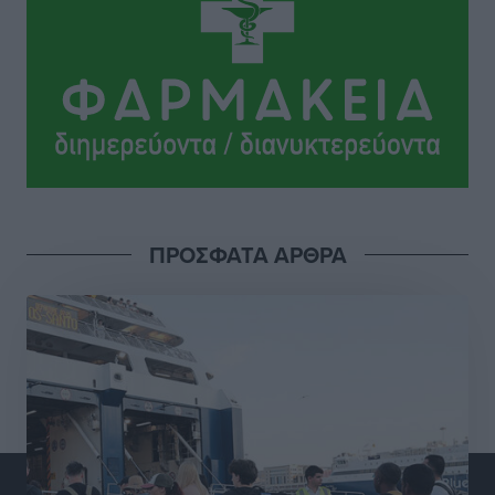
Πολιτιστικά
•
πριν 8 ώρες
Σι Τζέι Χάρις: «Να πανηγυρίσουμε πολλές νίκες μαζί»
Αθλητικά
•
πριν 8 ώρες
Ροδήλιος: Ο απολογισμός από το Πανελλήνιο
Πρωτάθλημα Πίστας
Αθλητικά
•
πριν 8 ώρες
ΠΡΟΣΦΑΤΑ ΑΡΘΡΑ
Διαγόρας: Μετεγγραφικό ντεμαράζ
Αθλητικά
•
πριν 8 ώρες
Γ.Σ. Διαγόρας: Εντατική προετοιμασία και επιστροφή
Ρίζου στις Ακαδημίες
Αθλητικά
•
πριν 8 ώρες
Εθνική Ανδρών: Ραντεβού στο Telekom Center Athens