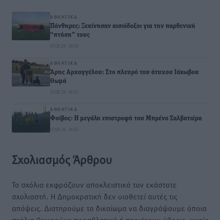
ΑΘΛΗΤΙΚΆ
Πάνθηρες: Ξεκίνησαν αισιόδοξοι για την παρθενική
“πτήση” τους
07.08.26 · 16:59
ΑΘΛΗΤΙΚΆ
Άρης Αρχαγγέλου: Στο πλευρό του άτυχου Ιάκωβου
Θωμά
07.08.26 · 16:57
ΑΘΛΗΤΙΚΆ
Φοίβος: Η μεγάλη επιστροφή του Μπρένο Σαλβατιέρα
07.08.26 · 16:53
Σχολιασμός Άρθρου
Τα σχόλια εκφράζουν αποκλειστικά τον εκάστοτε
σχολιαστή. Η Δημοκρατική δεν υιοθετεί αυτές τις
απόψεις. Διατηρούμε το δικαίωμα να διαγράψουμε όποια
σχόλια θεωρούμε προσβλητικά ή περιέχουν ύβρεις, χωρίς