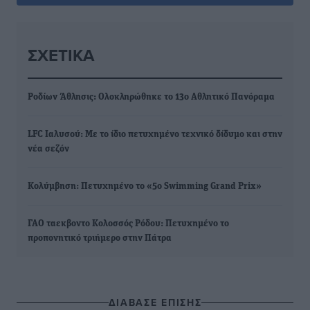
ΣΧΕΤΙΚΆ
Ροδίων Άθλησις: Ολοκληρώθηκε το 13ο Αθλητικό Πανόραμα
LFC Ιαλυσού: Με το ίδιο πετυχημένο τεχνικό δίδυμο και στην
νέα σεζόν
Κολύμβηση: Πετυχημένο το «5ο Swimming Grand Prix»
ΓΑΟ ταεκβοντο Κολοσσός Ρόδου: Πετυχημένο το
προπονητικό τριήμερο στην Πάτρα
ΔΙΑΒΑΣΕ ΕΠΙΣΗΣ