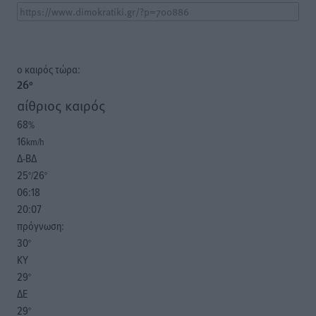
o καιρός τώρα:
26
°
αίθριος καιρός
68
%
16
km/h
Δ-ΒΔ
25
26
°/
°
06:18
20:07
πρόγνωση:
30
°
ΚΥ
29
°
ΔΕ
29
°