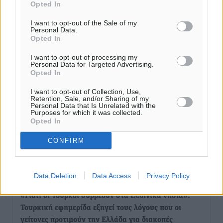
Τριήμερο εξόδου: Πάνω από 129.000 επιβάτες
Opted In
αναχωρούν από Πειραιά, Ραφήνα και Λαύριο
I want to opt-out of the Sale of my
Ειδήσεις
•
πριν 3 ώρες
Personal Data.
Opted In
Τι αλλάζει το χωροταξικό στις τουριστικές επενδύσεις
I want to opt-out of processing my
Personal Data for Targeted Advertising.
Τοπικές Ειδήσεις
•
πριν 3 ώρες
Opted In
I want to opt-out of Collection, Use,
ΥΠΑΑΤ: 12,5 εκατ. ευρώ στις 13 Περιφέρειες για μέτρα
Retention, Sale, and/or Sharing of my
βιοασφάλειας
Personal Data that Is Unrelated with the
Purposes for which it was collected.
Τοπικές Ειδήσεις
•
πριν 3 ώρες
Opted In
CONFIRM
Ποιοι φοιτητές μπορούν να λάβουν ενίσχυση για
στέγη έως 2.500 ευρώ
Ειδήσεις
•
πριν 3 ώρες
Data Deletion
Data Access
Privacy Policy
«Γιατί οι Τούρκοι συρρέουν στα ελληνικά νησιά»:
Τουρκική εφημερίδα εξηγεί τους λόγους που οι
γείτονες προτιμούν την Ελλάδα για διακοπές