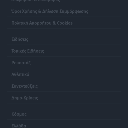
Όροι Χρήσης & Δήλωση Συμμόρφωσης
Τη χρηματοδότηση των καμένων εκτάσεων στην
Κάλυμνο, των αναγκαίων αντιπλημμυρικών και
Πολιτική Απορρήτου & Cookies
αντιδιαβρωτικών έργων και την άμεση ενίσχυση
αγροτών και κτηνοτρόφων που υπέστησαν ζημιές,
Ειδήσεις
ζητά ο Μάνος Κόνσολας
Τοπικές Ειδήσεις
•
πριν 16 ώρες
Τοπικές Ειδήσεις
Ρεπορτάζ
Θεσμοθετείται από σήμερα το νέο Ειδικό Χωροταξικό
Πλαίσιο για τον Τουρισμό με κοινή υπουργική
Αθλητικά
απόφαση
Συνεντεύξεις
Ειδήσεις
•
πριν 17 ώρες
Δημο-Κρίσεις
4η Γιορτή των Γιαρένιων στ’ Απόλλωνα Ρόδου το
Σάββατο 8 Αυγούστου
Κόσμος
Πολιτιστικά
•
πριν 17 ώρες
Ελλάδα