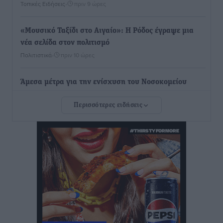
Τοπικές Ειδήσεις
•
πριν 9 ώρες
«Μουσικό Ταξίδι στο Αιγαίο»: Η Ρόδος έγραψε μια
νέα σελίδα στον πολιτισμό
Πολιτιστικά
•
πριν 10 ώρες
Άμεσα μέτρα για την ενίσχυση του Νοσοκομείου
Ρόδου και αντιμετώπιση των ελλείψεων προσωπικού
Περισσότερες ειδήσεις
ανακοίνωσε ο Άδωνις Γεωργιάδης
Τοπικές Ειδήσεις
•
πριν 10 ώρες
Iατρικός Σύλλογος Ροδου προς Α. Γεωργιάδη:
Στρατηγικές Προτάσεις για την Ενίσχυση της
Δημόσιας Υγείας στη Νησιωτική Ελλάδα και στα
Νοσοκομεία της Γ΄ Ζώνης
Τοπικές Ειδήσεις
•
πριν 10 ώρες
Πάνθηρες: Ξεκίνησαν αισιόδοξοι για την παρθενική