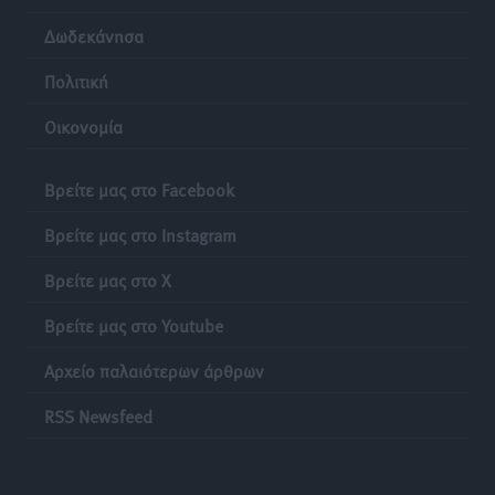
«Στέρεψε» η αγορά από πινακίδες κυκλοφορίας:
Δωδεκάνησα
Χιλιάδες αυτοκίνητα παραμένουν αταξινόμητα – Λύση
αναζητά το υπουργείο
Πολιτική
Ειδήσεις
•
πριν 18 ώρες
Οικονομία
Νέες τουρκικές παραβιάσεις στο Αιγαίο – Μία
εμπλοκή με ελληνικά μαχητικά
Βρείτε μας στο Facebook
Ειδήσεις
•
πριν 18 ώρες
Βρείτε μας στο Instagram
Γονικές παροχές: Οι παγίδες στις μεταφορές
Βρείτε μας στο X
χρημάτων που μπορεί να κοστίσουν σε φόρο
Ειδήσεις
•
πριν 18 ώρες
Βρείτε μας στο Youtube
Αρχείο παλαιότερων άρθρων
Η επόμενη παγκόσμια δύναμη στα υδροπλάνα μπορεί
να είναι η Ελλάδα
RSS Newsfeed
Ειδήσεις
•
πριν 18 ώρες
Στη Σύμη η Φαίη Σκορδά επισκέφθηκε την Ιερά Μονή