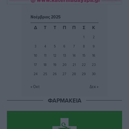
Γ.Σ. Διαγόρας: Επέστρεψε στις Ακαδημίες η Ειρήνη
Νοέμβριος 2025
Παπαεμμανουήλ
Αθλητικά
•
πριν 12 ώρες
Δ
Τ
Τ
Π
Π
Σ
Κ
1
2
ΣΚΟΕ: Σαββατοκύριακο με αγώνες από τον Σ.Σ. Ρόδου
3
4
5
6
7
8
9
Αθλητικά
•
πριν 12 ώρες
10
11
12
13
14
15
16
Συνελήφθη 37χρονη στη Ρόδο γιατί είχε αφήσει τα
17
18
19
20
21
22
23
τρία ανήλικα παιδιά της χωρίς επιτήρηση
24
25
26
27
28
29
30
Τοπικές Ειδήσεις
•
πριν 13 ώρες
« Οκτ
Δεκ »
Σταυρός Καλυθιών: Απέκτησε την Φωτεινή Πιζάνια
ΦΑΡΜΑΚΕΙΑ
Αθλητικά
•
πριν 13 ώρες
Το Yucatan Show έρχεται στη Ρόδο με τον Frankie
Lluc