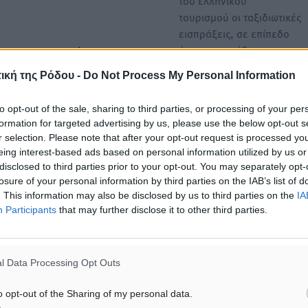
του ελληνικού
τουρισμού οι ταξιδιωτικές
εισπράξεις, σε επίπεδο
έτους, υπερέβησαν τα…
λεται στην αύξηση της
,6%, καθώς η μέση δαπάνη
ική της Ρόδου -
Do Not Process My Personal Information
Γ. Παράσχης ΣΕΤΕ: Πάνω α
εισπράξεις από την παροχή
εκατ. αφίξεις και ταξιδιωτ
to opt-out of the sale, sharing to third parties, or processing of your per
18,0% το έλλειμμα του
εισπράξεις πάνω από 22,5 δ
formation for targeted advertising by us, please use the below opt-out s
% στο σύνολο των καθαρών
r selection. Please note that after your opt-out request is processed y
ευρώ το 2025
eing interest-based ads based on personal information utilized by us or
Ο ελληνικός τουρισμός
disclosed to third parties prior to your opt-out. You may separately opt-
ολοκληρώνει ακόμη
losure of your personal information by third parties on the IAB’s list of
μια απαιτητική αλλά επιτυ
. This information may also be disclosed by us to third parties on the
IA
χρονιά, με ισχυρές επιδόσ
Participants
that may further disclose it to other third parties.
αξιδιωτικές εισπράξεις
ίστοιχο μήνα του 2023.
l Data Processing Opt Outs
ν οι εισπράξεις από
o opt-out of the Sharing of my personal data.
ιαμορφώθηκαν στα 1.112,2