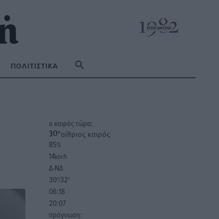
ΠΟΛΙΤΙΣΤΙΚΆ
o καιρός τώρα:
αίθριος καιρός
30
°
85
%
14
km/h
Δ-ΝΔ
30
32
°/
°
06:18
20:07
πρόγνωση: