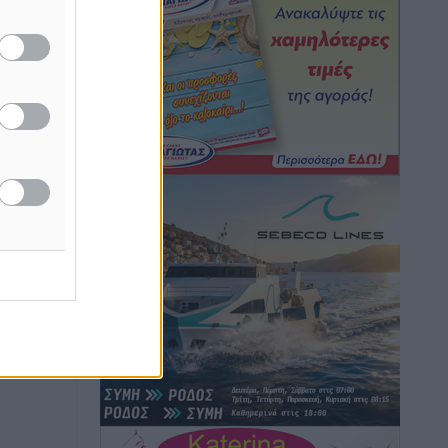
Εθνική Ανδρών: Ραντεβού στο Telekom
Center Athens
Αθλητικά
•
πριν 2 ώρες
ΕΠΟ: Απέσυρε τη στήριξή της στην
υποψηφιότητα του Ινφαντίνο
Αθλητικά
•
πριν 2 ώρες
Φοίβος Κω: Το «ευχαριστώ» για το 9ο
Kos 3X3 Basketball Festival
Αθλητικά
•
πριν 2 ώρες
6ο Kalymnos 3X3: Ολοκληρώθηκε με
μεγάλη επιτυχία, νικητές οι VAR!
Αθλητικά
•
πριν 2 ώρες