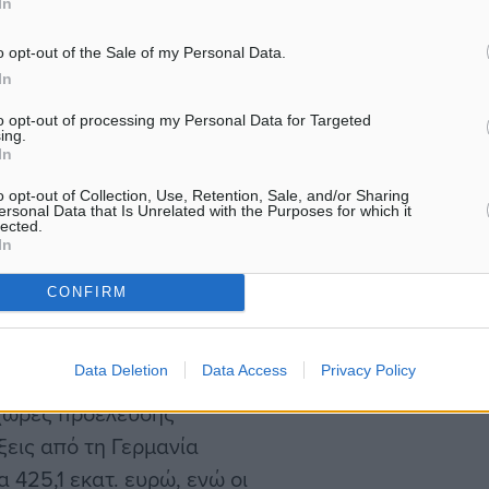
In
τίστοιχο μήνα του 2023,
 λοιπών χωρών που
o opt-out of the Sale of my Personal Data.
In
ατ. ευρώ, Μάιος 2023:
to opt-out of processing my Personal Data for Targeted
ing.
In
 χωρών της ΕΕ-27 είναι
o opt-out of Collection, Use, Retention, Sale, and/or Sharing
πό κατοίκους των χωρών
ersonal Data that Is Unrelated with the Purposes for which it
lected.
957,3 εκατ. ευρώ, Μάιος
In
πράξεων από κατοίκους των
CONFIRM
 οι οποίες διαμορφώθηκαν
.
Data Deletion
Data Access
Privacy Policy
 χώρες προέλευσης
ξεις από τη Γερμανία
425,1 εκατ. ευρώ, ενώ οι