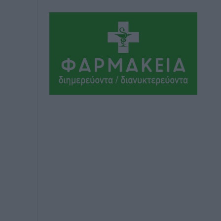
σπουδαίο έργο πολιτισμού για τη Ρόδο,
που σχεδιάσαμε και εξασφαλίσαμε τη
χρηματοδότησή του, γίνεται
πραγματικότητα»
Τοπικές Ειδήσεις
•
πριν 3 ώρες
Στο Α΄ Νεκροταφείο το μνημόσυνο για
τον έναν χρόνο από τον θάνατο της
Λένας Σαμαρά
Ειδήσεις
•
πριν 3 ώρες
Κυριάκος Μητσοτάκης: Ανάσα στα
Χανιά, αλλά με το βλέμμα στη ΔΕΘ και
τις εκλογές του 2027
Ειδήσεις
•
πριν 3 ώρες
Γ. Χατζημάρκος από το Μέγαρο