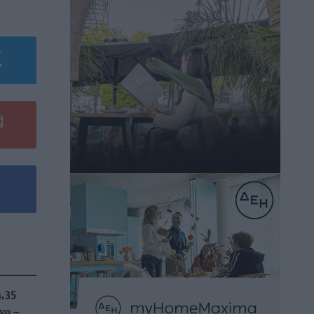
4,35
ηνο –