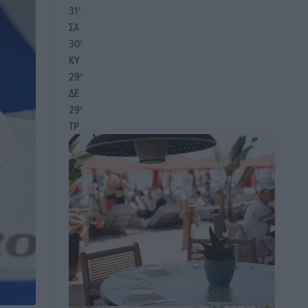
31
°
ΣΑ
30
°
ΚΥ
29
°
ΔΕ
29
°
ΤΡ