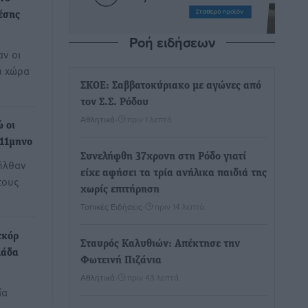
μέσης
Ροή ειδήσεων
αν οι
η χώρα
ΣΚΟΕ: Σαββατοκύριακο με αγώνες από
τον Σ.Σ. Ρόδου
Αθλητικά
•
πριν 1 λεπτό
ώ οι
 11μηνο
Συνελήφθη 37χρονη στη Ρόδο γιατί
ήλθαν
είχε αφήσει τα τρία ανήλικα παιδιά της
τους
χωρίς επιτήρηση
Τοπικές Ειδήσεις
•
πριν 14 λεπτά
εκόρ
Σταυρός Καλυθιών: Απέκτησε την
λάδα
Φωτεινή Πιζάνια
Αθλητικά
•
πριν 43 λεπτά
ία