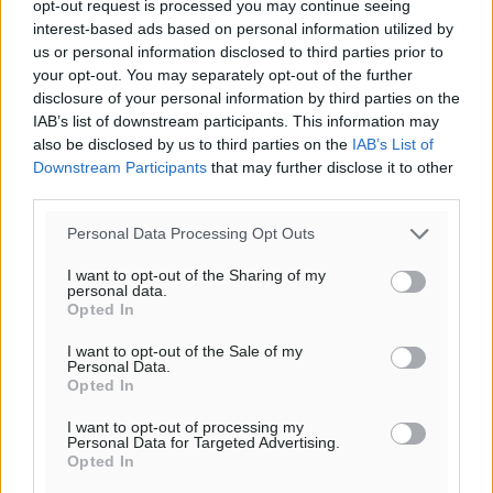
opt-out request is processed you may continue seeing
interest-based ads based on personal information utilized by
us or personal information disclosed to third parties prior to
Η Meridiam ξεκλειδώνει τις έρευνες βυθού στη
your opt-out. You may separately opt-out of the further
θαλάσσια περιοχή Κάσου και Καρπάθου
disclosure of your personal information by third parties on the
Τοπικές Ειδήσεις
•
πριν 3 ώρες
IAB’s list of downstream participants. This information may
also be disclosed by us to third parties on the
IAB’s List of
Παρουσίαση βιβλίου του Α. Χατζημιχαήλ – Τιμητική
Downstream Participants
that may further disclose it to other
third parties.
εκδήλωση για τους αυτοδιοικητικούς της Κω
Πολιτιστικά
•
πριν 4 ώρες
Personal Data Processing Opt Outs
I want to opt-out of the Sharing of my
Εγκρίθηκε η ηλεκτρική διασύνδεση Ρόδου και Κω
personal data.
μέσω υποβρύχιων καλωδίων με την ηπειρωτική
Opted In
Ελλάδα
I want to opt-out of the Sale of my
Τοπικές Ειδήσεις
•
πριν 4 ώρες
Personal Data.
Opted In
Νέο ανακαινισμένο δημοτικό τουριστικό γραφείο
I want to opt-out of processing my
Personal Data for Targeted Advertising.
στην Πάτμο
Opted In
Τοπικές Ειδήσεις
•
πριν 5 ώρες