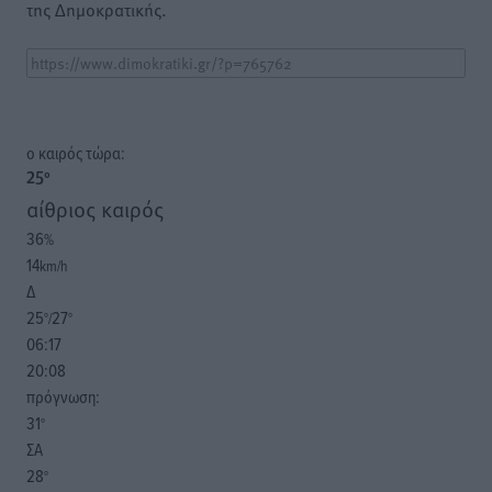
της Δημοκρατικής.
o καιρός τώρα:
25
°
αίθριος καιρός
36
%
14
km/h
Δ
25
27
°/
°
06:17
20:08
πρόγνωση:
31
°
ΣΑ
28
°