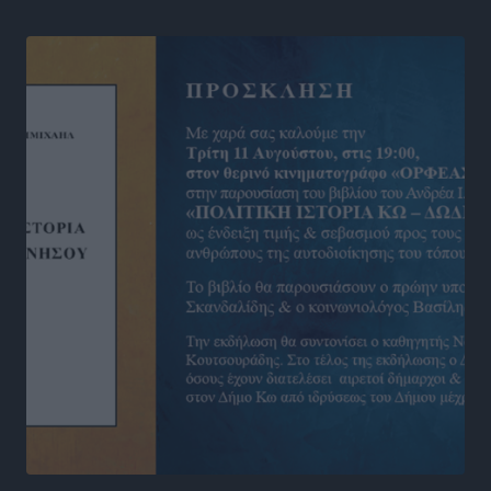
Αθλητικά
•
πριν 10 ώρες
Νέες ταυτότητες: Ποιοι πρέπει να τις αλλάξουν άμεσα
και ποιοι όχι
Ειδήσεις
•
πριν 10 ώρες
Στον Ιπποκράτη η Μαρία Βλάχου
Αθλητικά
•
πριν 10 ώρες
Οικονομική ενίσχυση για συντήρηση στο κλειστό της
Καρπάθου
Αθλητικά
•
πριν 10 ώρες
Στάθης Αντωνάς: Ένα βήμα πριν από επαγγελματικό
συμβόλαιο πυγμαχίας με MTGP και BXGP για Ευρώπη
και Αυστραλία
Αθλητικά
•
πριν 10 ώρες