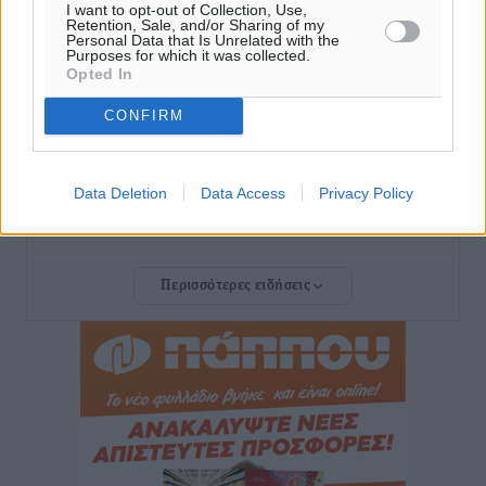
I want to opt-out of Collection, Use,
Retention, Sale, and/or Sharing of my
Οι συναντήσεις που είχε κατά την επίσκεψη του στη
Personal Data that Is Unrelated with the
Purposes for which it was collected.
Ρόδο ο Πρέσβης της Βραζιλίας στην Ελλάδα
Opted In
Τοπικές Ειδήσεις
•
πριν 6 ώρες
CONFIRM
Γερμανική αγορά: Έλλειψη προσιτών ξενοδοχείων
απειλεί τη ζήτηση για πακέτα διακοπών – Στο
Data Deletion
Data Access
Privacy Policy
επίκεντρο και η Ελλάδα
Ειδήσεις
•
πριν 6 ώρες
Περισσότερες ειδήσεις
Νέο ξενοδοχείο στη Ρόδο για την H Hotels –
Χατζηλαζάρου – Προχωρά καινούργιο ξενοδοχείο
στην Κω
Τοπικές Ειδήσεις
•
πριν 6 ώρες
Αυτοκίνητο μπήκε παράνομα σε μονόδρομο στο
Μαστιχάρι – Αναποδογύρισε όχημα με μητέρα και
5χρονο παιδί