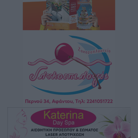
Τοπικές Ειδήσεις
•
πριν 6 ώρες
“Η Ευρώπη αντιμετώπιζε το προσφυγικό σαν ταινία
τρόμου” – Η συγκλονιστική μαρτυρία της Χαρούλας
Γιασιράνη στον RV για τα γεγονότα που οδήγησαν στο
Σύμφωνο της Λέρου
Τοπικές Ειδήσεις
•
πριν 6 ώρες
Συναυλία με τον Γιάννη Κότσιρα στις 21 Αυγούστου
Πολιτιστικά
•
πριν 6 ώρες
Έκτακτη συνεδρίαση της Δημοτικής Επιτροπής Ρόδου
αύριο Παρασκευή 7 Αυγούστου
Τοπικές Ειδήσεις
•
πριν 6 ώρες
ΑΕΡΑ: Δεν σταματάει να ενισχύεται, νέο απόκτημα ο
Μητρόπουλος