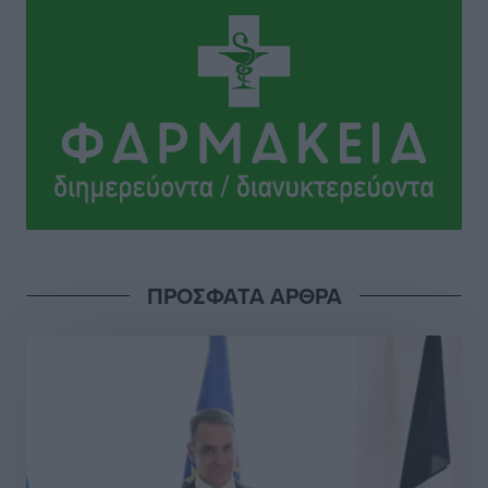
Αθλητικά
•
πριν 7 ώρες
ΠΑΜΕ ΣΤΟΙΧΗΜΑ: Περισσότερα από 95 εκατομμύρια
ευρώ σε κέρδη μοίρασε τον Ιούλιο
Αθλητικά
•
πριν 7 ώρες
Ολοκλήρωση του έργου αναβάθμισης των
υποδομών του Νεστορίδειου Μελάθρου
Τοπικές Ειδήσεις
•
πριν 8 ώρες
ΠΡΟΣΦΑΤΑ ΑΡΘΡΑ
Γ.Σ. Διαγόρας: Στα «κυανέρυθρα» ο Janni Pembe
Αθλητικά
•
πριν 9 ώρες
Σύλληψη 21χρονου για ναρκωτικά στη Ρόδο
Τοπικές Ειδήσεις
•
πριν 9 ώρες
Με 13,1% κάλυψη εργαζομένων από συλλογικές