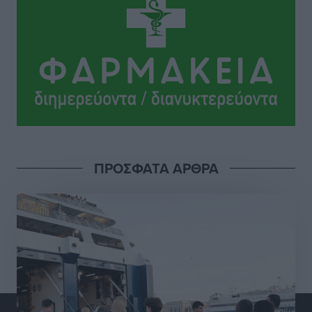
Lluc
Πολιτιστικά
•
πριν 16 ώρες
Σι Τζέι Χάρις: «Να πανηγυρίσουμε πολλές νίκες μαζί»
Αθλητικά
•
πριν 16 ώρες
Ροδήλιος: Ο απολογισμός από το Πανελλήνιο
Πρωτάθλημα Πίστας
Αθλητικά
•
πριν 16 ώρες
ΠΡΟΣΦΑΤΑ ΑΡΘΡΑ
Διαγόρας: Μετεγγραφικό ντεμαράζ
Αθλητικά
•
πριν 17 ώρες
Γ.Σ. Διαγόρας: Εντατική προετοιμασία και επιστροφή
Ρίζου στις Ακαδημίες
Αθλητικά
•
πριν 17 ώρες
Εθνική Ανδρών: Ραντεβού στο Telekom Center Athens