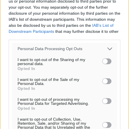
us or personal information disclosed to third parties prior to
Τριήμερο εξόδου: Πάνω από 129.000 επιβάτες
your opt-out. You may separately opt-out of the further
αναχωρούν από Πειραιά, Ραφήνα και Λαύριο
disclosure of your personal information by third parties on the
Ειδήσεις
•
πριν 11 ώρες
IAB’s list of downstream participants. This information may
also be disclosed by us to third parties on the
IAB’s List of
Downstream Participants
that may further disclose it to other
Τι αλλάζει το χωροταξικό στις τουριστικές επενδύσεις
third parties.
Τοπικές Ειδήσεις
•
πριν 11 ώρες
Personal Data Processing Opt Outs
ΥΠΑΑΤ: 12,5 εκατ. ευρώ στις 13 Περιφέρειες για μέτρα
I want to opt-out of the Sharing of my
personal data.
βιοασφάλειας
Opted In
Τοπικές Ειδήσεις
•
πριν 12 ώρες
I want to opt-out of the Sale of my
Personal Data.
Ποιοι φοιτητές μπορούν να λάβουν ενίσχυση για
Opted In
στέγη έως 2.500 ευρώ
I want to opt-out of processing my
Ειδήσεις
•
πριν 12 ώρες
Personal Data for Targeted Advertising.
Opted In
«Γιατί οι Τούρκοι συρρέουν στα ελληνικά νησιά»:
I want to opt-out of Collection, Use,
Retention, Sale, and/or Sharing of my
Τουρκική εφημερίδα εξηγεί τους λόγους που οι
Personal Data that Is Unrelated with the