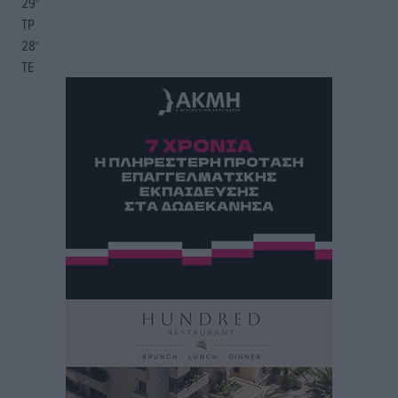
29
°
ΤΡ
28
°
ΤΕ