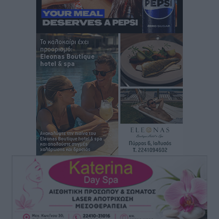
Πάνθηρες: Ξεκίνησαν αισιόδοξοι για την παρθενική
“πτήση” τους
Αθλητικά
•
πριν 13 ώρες
Άρης Αρχαγγέλου: Στο πλευρό του άτυχου Ιάκωβου
Θωμά
Αθλητικά
•
πριν 13 ώρες
Φοίβος: Η μεγάλη επιστροφή του Μπρένο Σαλβατιέρα
Αθλητικά
•
πριν 13 ώρες
Κλεάνθης: Έτοιμες οι κάρτες διαρκείας της νέας
σεζόν
Αθλητικά
•
πριν 13 ώρες
Ατρόμητος Διμυλιάς: Ο Μαργαρίτης και μία
αδιαπραγμάτευτη φιλοσοφία