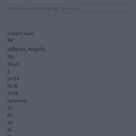
o καιρός τώρα:
24
°
αίθριος καιρός
38
%
13
km/h
Δ
24
24
°/
°
06:18
20:06
πρόγνωση:
33
°
ΚΥ
29
°
ΔΕ